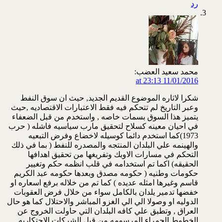
رد
محمد سعيد العضب:
11/01/2016 at 23:13
شكرا لاثاره الموضوع القديم الجديد, حيث ان سوق النفط
وعبر التاريخ لم تتحكم فيه فقط الاعتبارات الاقتصاديه ,حيث
يتميز هذا السوق بسمات خاصه , واستخدم من قبل الضعفاء
في احيان معينه كسلاح لتحقيق مارب سياسيه فاشله ( حرب
1973)كما استخدم دائما كوسيله لاخضاع وفرض التبعيه
والهينمه علي البلدان المنتجه والمصدره للنفط ( بما في ذلك
التحكم في مسارات الاوبك وتفريغها من تحقيق اهدافها
الحقيقه) اكما تم استخدامه في قلب انظمه حكم وتغيير
حكومات وطنيه ( حكومه مصدق وبعدها حكومه عبد الكريم
قاسم وغيرها امثله عديده ) كما تم من خلاله برفع اسعاره او
خفضها تدمير يلدان بالكامل سواء من خلال فرض العقوبات
الدوليه او وصولا الي الي الغزو المباشر والاحتلال كما هو حال
العراق , وتطبق علي كافه البلدان التي حاولت الخروج عن
الخطوط الحمراء المرسومه من قبل الشركات الاحتكاريه