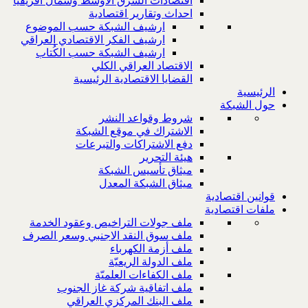
اقتصادات الشرق الاوسط وشمال افريقيا
احداث وتقارير اقتصادية
ارشيف الشبكة حسب الموضوع
ارشيف الفكر الاقتصادي العراقي
ارشيف الشبكة حسب الكُتاب
الاقتصاد العراقي الكلي
القضايا الاقتصادية الرئيسية
الرئيسية
حول الشبكة
شروط وقواعد النشر
الاشتراك في موقع الشبكة
دفع الاشتراكات والتبرعات
هيئة التحرير
ميثاق تأسيس الشبكة
ميثاق الشبكة المعدل
قوانين اقتصادية
ملفات اقتصادية
ملف جولات التراخيص وعقود الخدمة
ملف سوق النقد الاجنبي وسعر الصرف
ملف أزمة الكهرباء
ملف الدولة الريعيّة
ملف الكفاءات العلميّة
ملف اتفاقية شركة غاز الجنوب
ملف البنك المركزي العراقي