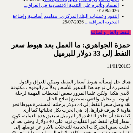
الفساد وتأثيره على التنمية الاقتصادية في العراق...
01/08/2026
النقود وعمليات البنك المركزي.. مفاهيم أساسية وإضاءة
التجربة العراقية...
25/07/2026
النفط والغاز والطاقة
حمزة الجواهري: ما العمل بعد هبوط سعر
النفط إلى 33 دولار للبرميل
11/01/2016
3
هناك حل لمسألة هبوط أسعار النفط، ويمكن للعراق والدول
المتضررة أن تواجه هذا التدهور للأسعار بدلاً من الوقوف مكتوفة
الأيدي هكذا. ولكن علينا المرور ببعض المحطات المهمة لرحلة
الهبوط، وبتحليل واقعي نستطيع إصلاح الخلل.
لقد وصل سعر النفط إلى 33 دولار برحلته المستمرة هبوطا نحو
هاوية لا يعرف قرارها، إذا هي الحرب بكل تجلياتها كما أرى.
كنا نعتقد أن حاجز الـ40 دولار للبرميل سيعيق هذه العملية، كون
أسعار إنتاج النفط غير التقليدي تزيد على 40 دولارا، وحتى بعد أن
أعلنت بعض الشركات الخدمية للتدخلات بالآبار عن توصلها إلى
تقنيات جديدة تسمح بخفض كلفة الإنتاج إلى ما دون ذلك، نحو 35