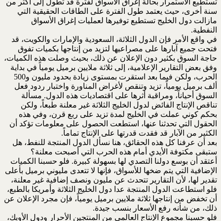
تستطيع الاستمرار بحالة إغراق الأسواق لفترة قد تطول إلى أكثر من
سنة أخرى، حيث يعتمد طول الفترة على الطاقات الحقيقية التي
مازالت دول الخليج تستطيع توفيرها لعمليات إغراق الأسواق
النفطية.
في واقع الأمر فإن الدول الثلاثة، السعودية والإمارات والكويت، قد
فتحت جميع آبارها على مصراعيها لتزيد من إنتاجها بكميات تفوق
حاجة السوق بكثير دون الإعلان عن ذلك، بحيث وصلت هذه الكميات،
وفق بعض التقارير الإعلامية، إلى ثلاثة ملايين برميل يومياً في بداية
الحرب، ولكن فيما بعد استقرت بمستوى زيادة بحدود مليون و500
ألف برميل يومياً، تزيد وتنقص لأغراض المناورة واختبار ردود فعل
السوق أحياناً، ومراقبة أثرها على اقتصاديات هذه الدول. مسألة
تناقص الإنتاج الفائض لدول الخليج الثلاثة غير معلنة طبعاً، ولكن
بحكم كوني عملت في الخليج لمدة تزيد على ربع قرن، وفي هذه
الحقول التي تحدثنا عنها، استطعت الحصول على معلومات تؤكد أن
الكثير من الآبار قد فقدت قدرتها على الإنتاج تماماً.
بعد أن عرفنا كل هذه الحقائق، هنا نسأل الدول المنتجة للنفط، هل
ستبقى مكتوفة الأيدي أمام هذه الحرب التي أصبحت معلنة؟
أعتقد أن بوسع دولنا التصدي لها بسهولة كبيرة. فلو حسبنا الكميات
الإضافية التي يتم ضخها للأسواق، فإنها لا تتعدى مليوني برميل بأعلى
تقدير لها، لأن التقارير تتحدث عن مليون ونصف إضافية غير معلنة،
فلو استطاعت الدول المنتجة عدا دول الخليج الثلاثة وأمريكا بالطبع،
أن تخفض من إنتاجها ثلاثة ملايين برميل يومياً، فإن مجرد الإعلان عن
ذلك، من شأنه رفع الأسعار بنسب جيدة.
فلو حسبنا مجموع الإنتاج العالمي من المنتجين الأحرار ودول الأوبك،