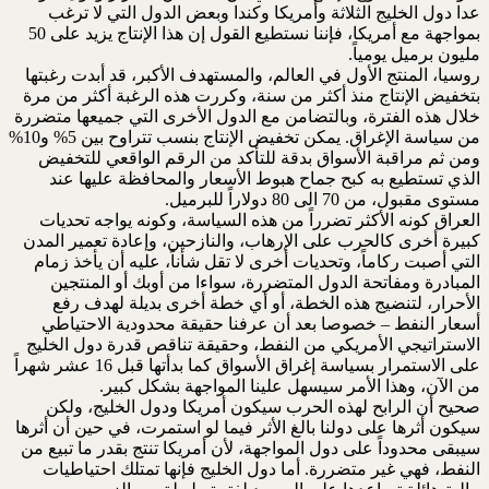
عدا دول الخليج الثلاثة وأمريكا وكندا وبعض الدول التي لا ترغب
بمواجهة مع أمريكا، فإننا نستطيع القول إن هذا الإنتاج يزيد على 50
مليون برميل يومياً.
روسيا، المنتج الأول في العالم، والمستهدف الأكبر، قد أبدت رغبتها
بتخفيض الإنتاج منذ أكثر من سنة، وكررت هذه الرغبة أكثر من مرة
خلال هذه الفترة، وبالتضامن مع الدول الأخرى التي جميعها متضررة
من سياسة الإغراق. يمكن تخفيض الإنتاج بنسب تتراوح بين 5% و10%
ومن ثم مراقبة الأسواق بدقة للتأكد من الرقم الواقعي للتخفيض
الذي تستطيع به كبح جماح هبوط الأسعار والمحافظة عليها عند
مستوى مقبول، من 70 الى 80 دولاراً للبرميل.
العراق كونه الأكثر تضرراً من هذه السياسة، وكونه يواجه تحديات
كبيرة أخرى كالحرب على الإرهاب، والنازحين، وإعادة تعمير المدن
التي أصبت ركاماً، وتحديات أخرى لا تقل شأناً، عليه أن يأخذ زمام
المبادرة ومفاتحة الدول المتضررة، سواءا من أوبك أو المنتجين
الأحرار، لتنضيج هذه الخطة، أو أي خطة أخرى بديلة لهدف رفع
أسعار النفط – خصوصا بعد أن عرفنا حقيقة محدودية الاحتياطي
الاستراتيجي الأمريكي من النفط، وحقيقة تناقص قدرة دول الخليج
على الاستمرار بسياسة إغراق الأسواق كما بدأتها قبل 16 عشر شهراً
من الآن، وهذا الأمر سيسهل علينا المواجهة بشكل كبير.
صحيح أن الرابح لهذه الحرب سيكون أمريكا ودول الخليج، ولكن
سيكون أثرها على دولنا بالغ الأثر فيما لو استمرت، في حين أن أثرها
سيبقى محدوداً على دول المواجهة، لأن أمريكا تنتج بقدر ما تبيع من
النفط، فهي غير متضررة. أما دول الخليج فإنها تمتلك احتياطيات