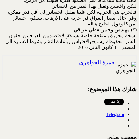
مالية هائلة تساعدها على الصمود لفترة طويلة من الزمن.
لنكن واقعيين ونقبل بهذا القدر من الخسائر.
فالحرب هي الحرب، لكن علينا تقليل الخسائر إلى أقل قدر ممكن،
وفي حال انتصار العراق في حربه على الإرهاب، ستكون خسائر
أمريكا ودول الخليج هائلة.
(*) مهندس وخبير نفطي عراقي
نسخة محررة ومنقحة خاصة بشبكة الاقتصاديين العراقيين. حقوق
النشر محفوظة. يسمح بالاقتباس وبأعادة النشر بشرط الاشارة الى
المصدر. 11 كانون الثاني 2016
حمزة الجواهري
شارك هذا الموضوع:
Telegram
معجب بهذه: