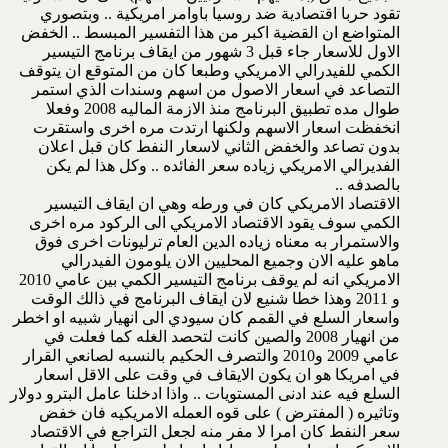
تقود حربا اقتصادية ضد روسيا باوامر امريكية .. وبتصوري
المتواضع ان القضية اكبر من هذا التفسير المبسط .. الخفض
الاول للاسعار جاء قبل 3 شهور من ايقاف برنامج التيسير
الكمي للفيدرالي الامريكي وطبعا كان من المتوقع ان يتوقف
التصاعد في اسعار الاصول من اسهم وسندات الذي استمر
طوال مده تطبيق البرنامج منذ الازمة الماليه 2008 وفعلا
انخفظت اسعار الاسهم ولكنها ارتدت مره اخرى واستقرت
بدون تصاعد والخفض الثاني لاسعار النفط كان قبل اعلان
الفديرالي الامريكي زياده سعر الفائده .. وكل هذا لم يكن
بالصدفه ..
الاقتصاد الامريكي كان في ورطه وهي ان ايقاف التيسير
الكمي سوف يقود الاقتصاد الامريكي الى الركود مره اخرى
والاستمرار به معناه زياده الدين العام ترليونات اخرى فوق
ماهو عليه الان وجميع المحليين الان يلومون الفيدرالي
الامريكي انه لم يوقف برنامج التيسير الكمي بين عامي 2010
و 2011 وهذا خطا شنيع لان ايقاف البرنامج في ذالك الوقت
واسعار السلع في القمم كان سيودي الى انهيار شبيه او اخطر
من انهيار 2008 والصين كانت لتحصد الغله كما فعلت في
عامي 2009 و2010 والتصرف الحكيم بالنسبه لصانعي القرار
في امريكا هو ان يكون الايقاف في وقت على الاقل اسعار
السلع فيه عند ادنى المستويات .. واذا ادخلنا عامل البترو دولار
وتاثيره ( المفترض ) على قوه العمله الامريكيه فان خفض
سعر النفط كان امرا لا مفر منه لجعل التراجع في الاقتصاد