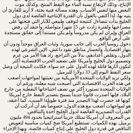
الإنتاج، وذلك لارتفاع نسبة الماء مع النفط المنتج، وكذلك موت
البعض منها لنفس الأسباب. وهذه مسألة فنية بحتة، لا أريد للقارئ أن
يتيه بها، لذا أكتفي بالقول بأن القدرة الإنتاجية الفائضة لدى دول
الخليج بدأت تتضاءل كنتيجة لتوقف طبيعي للآبار التي فتحتها على
مصراعيها ولفترة زادت عن 15 شهراً متواصلة. وأعتقد أن رفض
العراق وإيران لم يكن مدروساً ولم يكن مستنداً إلى حقائق مستجدة
على أرض الواقع.
دخول روسيا الحرب إلى جانب سوريا، وثبات العراق موحداً ودون أن
ينهار اقتصادياً، وانحسار مناطق نفوذ داعش، الإبن الشرعي لهذه
الدول، وتقلص أعدادهم، بدلاً من التراجع، زاد هذا الأمر من عزم
وتصميم دول الخليج وأمريكا على تصعيد الحرب الاقتصادية أكثر
لتكون آثارها قاتلة لهذه الدول على حد سواء، فكانت النتيجة أن وصل
سعر النفط اليوم إلى 33 دولارا للبرميل.
ولكي تزيد الولايات المتحدة الأمريكية من تعبئتها لمواجهات أصعب
في هذه الحرب الاقتصادية التي أصبحت شبه معلنة، ورغم أن
الولايات المتحدة تستورد أكثر من نصف احتياجاتها النفطية من خارج
البلاد، فإنها أصدرت قانوناً جديداً يسمح بتصدير النفط خارج أمريكا
كونها قد حضرت لهذا التصدير منذ فترة طويلة! السبب، كما أعتقد،
هو لمواجهات أصعب مع هذه الدول، خصوصاً بعد أن أدركت أن
القدرات التصديرية الفائضة لدول الخليج آخذة بالتناقص.
من المعروف أن أمريكا تمتلك خزيناً استراتيجياً بحدود 494 مليون
برميل. بهذه الكميات، تستطيع أمريكا ضخ كميات مناسبة لتعويض
التناقص في قدرة دول الخليج على إنتاج كميات فائضة، وبهذا الإجراء