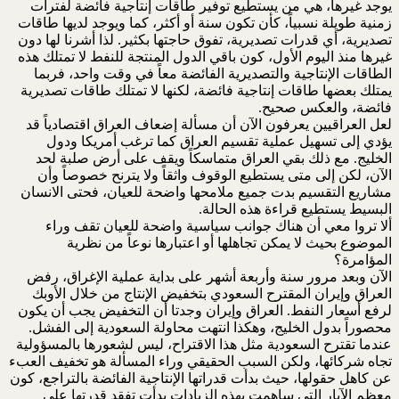
يوجد غيرها، هي من يستطيع توفير طاقات إنتاجية فائضة لفترات
زمنية طويلة نسبياً، كأن تكون سنة أو أكثر، كما ويوجد لديها طاقات
تصديرية، أي قدرات تصديرية، تفوق حاجتها بكثير. لذا أشرنا لها دون
غيرها منذ اليوم الأول، كون باقي الدول المنتجة للنفط لا تمتلك هذه
الطاقات الإنتاجية والتصديرية الفائضة معاً في وقت واحد، فربما
يمتلك بعضها طاقات إنتاجية فائضة، لكنها لا تمتلك طاقات تصديرية
فائضة، والعكس صحيح.
لعل العراقيين يعرفون الآن أن مسألة إضعاف العراق اقتصادياً قد
يؤدي إلى تسهيل عملية تقسيم العراق كما ترغب أمريكا ودول
الخليج. مع ذلك بقي العراق متماسكاً ويقف على أرض صلبة لحد
الآن، لكن إلى متى يستطيع الوقوف واثقاً ولا يترنح خصوصاً وأن
مشاريع التقسيم بدت جميع ملامحها واضحة للعيان، فحتى الانسان
البسيط يستطيع قراءة هذه الحالة.
ألا تروا معي أن هناك جوانب سياسية واضحة للعيان تقف وراء
الموضوع بحيث لا يمكن تجاهلها أو اعتبارها نوعاً من نظرية
المؤامرة؟
الآن وبعد مرور سنة وأربعة أشهر على بداية عملية الإغراق، رفض
العراق وإيران المقترح السعودي بتخفيض الإنتاج من خلال الأوبك
لرفع أسعار النفط. العراق وإيران وجدتا أن التخفيض يجب أن يكون
محصوراً بدول الخليج، وهكذا انتهت محاولة السعودية إلى الفشل.
عندما تقترح السعودية مثل هذا الاقتراح، ليس لشعورها بالمسؤولية
تجاه شركائها، ولكن السبب الحقيقي وراء المسألة هو تخفيف العبء
عن كاهل حقولها، حيث بدأت قدراتها الإنتاجية الفائضة بالتراجع، كون
معظم الآبار التي ساهمت بهذه الزيادات بدأت تفقد قدرتها على