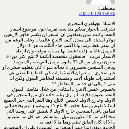
مصطفى:
12/01/2016 at 05:16
الاستاذ الجواهري المحترم
تشرفت بالحوار معكم منذ سنه تقريبا حول موضوع اسعار
النفط وكنت ممن يعتقدون ان السعر لن يكسر حاجز الاربعين
دولار استنادا الى معدل كلفه الانتاج عالميا .. وعلى الرغم من
ان سعر نفط برنت وانا اكتب هذه الكلمات هو 31 دولار
البرميل فانا ما زلت اعتقد انها مساله موقته وان ارتداد
الاسعار قريب .. فالحقول منخفضة الكلفة لا تنتج اكثر من 30
مليون برميل من ال 93 مليون برميل التي تستهلك يوميا
وباقي المنتجين يخسرون لا محاله سواء كان نفطهم صخري او
غير صخري .. ونعم ان الاستثمارات في القطاع النفطي هي
استثمارات طويله الامد ومتضمنه لمخاطر السوق ولكن الى
متى ؟ والى اي حد من المخاطر؟؟
بخصوص خفض الانتاج .. استاذي من خلال متابعتي لسوق
النفط بصوره دقيقه لم ارى رغبه جاده لاي من المنتجين في
الاوبك وخارج الاوبك لخفض الانتاج وهنا اللغز الذي حير الجميع
لمذا لا تقوم روسيا بخفض الانتاج ؟؟ وموضوع انهم بحاجه الى
تظامن باقي المنتجين خارج الاوبك لا ينطبق على روسيا التي
تنتج اكثر من 10 ملايين برميل .. والفائض هو اقل من مليونين
.. الا اذا كان العائق تقني وهذا ما لا افقه به
الجميع متفق (بما فيهم السعوديين انفسهم) على ان السعوديه