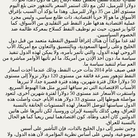
دولاراً للبرميل، لكن مع ذلك استمر السعر بالتدهور حتى بلغ اليوم
مستوى أقل من 35 دولار للبرميل. وهذا ما يؤكد أن السبب بإغراق
الأسواق ما هو إلا حرباً اقتصادية، ذات طابع سياسي، وليس مجرد
عملية اقتصادية هدفها طرد النفط غير التقليدي من الأسواق، كما
كانوا يزعمون، حيث تم توظيف النفط كسلاح بمعركة ظالمة ضد
الخصوم السياسيين.
لقد غدا مؤكداً أن هناك إغراقاً للسوق النفطية متعمد من قبل دول
الخليج وعلى رأسها السعودية، وبالتنسيق والتعاون مع أمريكا، الأب
الروحي لهذه الدول، والتي تأتمر بأمره، ولا يمكن لهذه الدول تنفيذ
سياسة ما، دون أخذ الإذن من أمريكا، ما لم تأتيها الأوامر مباشرة من
العم سام لتنفيذ سياسة ما.
ففي صيف عام 2014 بدأت حرب النفط، وذلك عندما أخذت أسعار
النفط تتدهور بسرعة فائقة من مستوى 120 دولار نزولاً إلى مستوى
50 دولاراً خلال فترة شهرين، وهذه فترة قصيرة جدا، لا تبررها
الأسباب الاقتصادية التي تم سياقها لتبرير مثل هذا الهبوط السريع.
واستقرت الأسعار عند مستوى 50 دولاراً لفترة شهرين أخرى، لتعود
مواصلة هبوطها إلى مستوى 33 دولار هذه الأيام. حيث واصلت هذه
الدول سياستها لتوصل الأسعار لهذه المستويات الخانقة بالنسبة
للعراق، وهي كذلك بالنسبة لإيران وروسيا، لكن تأثيرها على هاتين
الدولتين كان أخف وطأة، كون اقتصادهما ليس ريعياً كما هو الحال
بالنسبة للعراق.
وحين نشير إلى دول الخليج بالذات، فإن التأشير على أسس
موضوعية، وليس على أساس نظرية المؤامرة، لأن هذه الدول، ولا