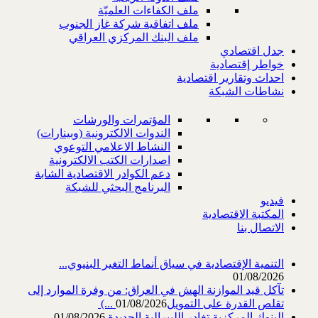
ملف الكفاءات العلميّة
ملف اتفاقية شركة غاز الجنوب
ملف البنك المركزي العراقي
جدل اقتصادي
خواطر إقتصادية
احداث وتقارير اقتصادية
نشاطات الشبكة
المؤتمرات والورشات
الندوات الالكترونية (وبينارات)
النشاط الاعلامي التوعوي
اصدارات الكتب الالكترونية
دعم الكوادر الاقتصادية الشابة
البرنامج البحثي للشبكة
فيديو
المكتبة الاقتصادية
الاتصال بنا
التنمية الإقتصادية في سياق أنماط التغير البنيوي...
01/08/2026
تآكل قيد الموازنة الهش في العراق: من وفرة الموارد إلى
تقلص القدرة على التمويل‎ (...
01/08/2026
البنوك المركزية تغادر الليبرالية الجديدة
01/08/2026