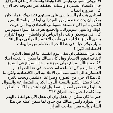
الامريكي انسيابي وليس حادا وايضا ولست جازما ان التراجع
في الاقتصاد الصيني ( واسبابه الحقيقه غير معروفه لحد الان )
كان ضروره ايضا ..
استاذي هب ان النفط بقي على مستوى 120 دولار فماذا كان
يمكن ان يحدث عندما يقرر الفيدرالي ايقاف برنامج التيسير
الكمي .. لم اكن لاستبعد تسونامي اقتصادي يبدا من هونك
كونك ولا ينتهي بنيويورك .. والجميع يعرف هذا سواء منهم من
كان في موسكو او لندن او الرياض او واشطن .. ومع اعتزازي
ببلدي العراق فلا اجد في قارب الاقتصاد العراقي ذو ال 90
مليار دولار حيله في هذا البحر المتلاطم من ترليونات
اقتصادات اكبر!!!
هل من المنطقي ان نبقى نلوم انفسنا اننا لم نفعل اللازم
لايقاف تدهور الاسعار وهل كان هنالك ما يمكن ان نفعله اصلا
؟؟ نعم هنالك صراع دولي وجزء من هذا الصراع في الشرق
الاوسط ونعم كل الاسلحه استخدمت في هذا الصراع من
العسكريه الى السياسية الى الاعلاميه الى الاقتصاديه ولكن ما
كل هذا الا جزء من الصوره وصراعنا الاقليمي وبحجم تاثيره
علينا لا يمثل الكثير بالنسبة للدول الكبرى المتصارعة والسوال
هنا لو لم تنخفض اسعار النفط هل ان داعش ما لكانت لتظهر
وما كانت لتحتل ثلث العراق ؟؟؟
خير ما كان يمكن ان يفعل وان ان يفعل الان هو ايقاف الهدر
في الموارد وليس هنالك من حدود لما يمكن عمله في هذا
الشان والله يعين صاحب القرار