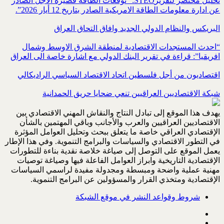
تحليل مختصر لتقريرSTEO‏: “توقعات الطاقة قصيرة الاجل الصادر
عن ادارة معلومات الطاقة الامريكية ‏الصادر بتاريخ 12 أيار 2026”.‏
البريكس والنظام الدولي الجديد وافاق التحاق العراق
“احدث المستجدات الاقتصادية لمنطقة الشرق الاوسط وشمال
افريقيا”: قراءة في تقرير البنك الدولي مع اشارة خاصة الى العراق
اقتصاديون من أجل فلسطين اتحاد الاقتصاد السياسي الراديكالي
شبكة الاقتصاديين العراقيين تنعي ضحايا حريق الحمدانية
يهدف هذا الموقع إلى تبادل النتاج والنقاش المهني الاقتصادي بين
الاقتصاديين العراقيين والعرب والأجانب وباقي المهتمين بالشأن
الإقتصادي العراقي خاصة ما يتعلق ببحث وتحليل العوامل المؤثرة
في التطور الاقتصادي والسياسات والبرامج التنموية. وفي هذا الإطار
يعمل الموقع على التوصل إلى صياغة خلاصة نقدية بناءة للتطورات
الإقتصادية التاريخية وابراز العوامل الفاعلة فيها وصياغة توصيات
مهنية عملية واضحة ومبسطة ومجدولة مفيدة لراسمي السياسات
الإقتصادية ومتخذي القرار والمسؤولين عن البرامج التنموية.
شروط وقواعد النشر في موقع الشبكة