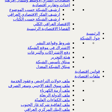
اقتصادات الشرق الاوسط وشمال افريقيا
احداث وتقارير اقتصادية
ارشيف الشبكة حسب الموضوع
ارشيف الفكر الاقتصادي العراقي
ارشيف الشبكة حسب الكُتاب
الاقتصاد العراقي الكلي
القضايا الاقتصادية الرئيسية
الرئيسية
حول الشبكة
شروط وقواعد النشر
الاشتراك في موقع الشبكة
دفع الاشتراكات والتبرعات
هيئة التحرير
ميثاق تأسيس الشبكة
ميثاق الشبكة المعدل
قوانين اقتصادية
ملفات اقتصادية
ملف جولات التراخيص وعقود الخدمة
ملف سوق النقد الاجنبي وسعر الصرف
ملف أزمة الكهرباء
ملف الدولة الريعيّة
ملف الكفاءات العلميّة
ملف اتفاقية شركة غاز الجنوب
ملف البنك المركزي العراقي