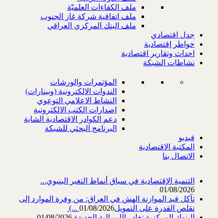
ملف الكفاءات العلميّة
ملف اتفاقية شركة غاز الجنوب
ملف البنك المركزي العراقي
جدل اقتصادي
خواطر إقتصادية
احداث وتقارير اقتصادية
نشاطات الشبكة
المؤتمرات والورشات
الندوات الالكترونية (وبينارات)
النشاط الاعلامي التوعوي
اصدارات الكتب الالكترونية
دعم الكوادر الاقتصادية الشابة
البرنامج البحثي للشبكة
فيديو
المكتبة الاقتصادية
الاتصال بنا
التنمية الإقتصادية في سياق أنماط التغير البنيوي...
01/08/2026
تآكل قيد الموازنة الهش في العراق: من وفرة الموارد إلى
تقلص القدرة على التمويل‎ (...
01/08/2026
البنوك المركزية تغادر الليبرالية الجديدة
01/08/2026