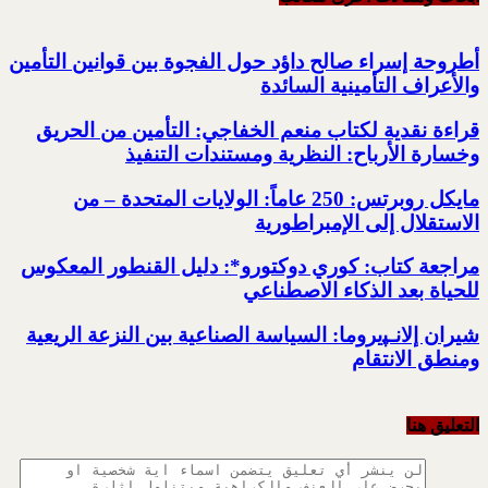
أطروحة إسراء صالح داؤد حول الفجوة بين قوانين ‏التأمين
والأعراف التأمينية السائدة
قراءة نقدية لكتاب منعم الخفاجي:‏ التأمين من الحريق
‏وخسارة الأرباح: النظرية ‏ومستندات التنفيذ
مايكل روبرتس: 250 عاماً: الولايات المتحدة – من
الاستقلال إلى الإمبراطورية
مراجعة كتاب:‏ كوري دوكتورو*:‏ دليل القنطور المعكوس
للحياة بعد ‏الذكاء الاصطناعي
شيران إلانـﭙيروما: السياسة الصناعية ‏بين النزعة الريعية
ومنطق الانتقام
التعليق هنا