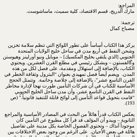
المراجع:
مارك ألدريج، قسم الاقتصاد، كلية سميث، ماساشوست.
ترجمة:
مصباح كمال
يركز هذا الكتاب أساساً على تطور اللوائح التي تنظم سلامة تخزين
وشحن النفط في أربع مدن في ساحل خليج الولايات المتحدة
الجنوبي [الذي يلتقي بخليج المكسيك] – موبايل ونيو أورلينز وهيوستن
وﮔالفستون – وبشكل رئيسي في مطلع القرن العشرين. ويحتوي
الكتاب، بالإضافة إلى استهلال ومقدمة، على فصل لكل من هذه
المدن. ويضم أيضاً فصل تمهيدي بعنوان “البترول وثقافة الخطر في
القرن التاسع عشر”، بالإضافة إلى خلاصة وخاتمة. وتتمثل الحجج
الأساسية للكتاب في أن شركات التأمين طورت نهجاً لإدارة مخاطر
النفط في القرن التاسع عشر، وأن مدن ساحل الخليج الجنوبي
“قامت بتحويل قواعد التأمين إلى لوائح قابلة للتنفيذ قانونياً.” (ص
193).
يعكس الكتاب قدراً هائلاً من البحث في المصادر الأساسية والمراجع
الثانوية – ويبدو أن المؤلف قد قرأ كل مطبوع عن التأمين كان
موجوداً آنذاك – وتحتوي الفصول الخاصة بكل مدينة على تفاصيل
هائلة في بعض الأحيان. على الرغم من وجود بعض الاختلافات بين