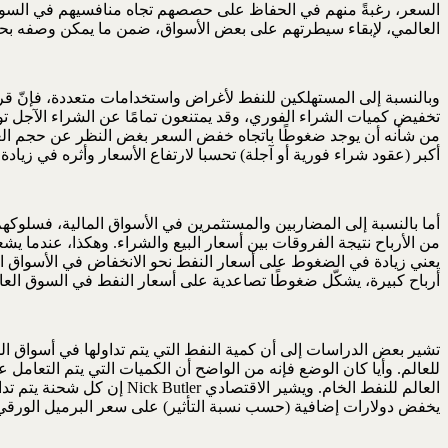
السعر، رغبةً منهم في الحفاظ على حصصهم تجاه منافسيهم في السوق. 
العالمي، لإبقاء سيطرتهم على بعض الأسواق، ضمن ما يمكن وصفه بحرب 
وبالنسبة إلى المستهلكين للنفط لأغراض واستخدامات متعددة، فإنّ قرار
تخفيض كميات الشراء الفوري، وقد يمتنعون تمامًا عن الشراء الآجل ت
من شأنه أن يوجد ضغوطًا باتجاه خفض السعر بغض النظر عن حجم العرض 
أكبر (عقود شراء فورية أو آجلة) تحسبا لارتفاع الأسعار وأثره في زياد
أما بالنسبة إلى المضاربين والمستثمرين في الأسواق المالية، فسلوكهم
من الأرباح نتيجة الفروقات بين أسعار البيع والشراء. وهكذا، عندما ي
يعني زيادة في الضغوط على أسعار النفط نحو الانخفاض في الأسواق العا
أرباح كبيرة، يشكّل ضغوطًا تصاعدية على أسعار النفط في السوق العال
تشير بعض الدراسات إلى أن كمية النفط التي يتم تداولها في أسواق الم
للعالم. وأيا كان الوضع فإنه من الواضح أن الكميات التي يتم التعامل
يخفض دولارات إضافية (حسب نسبة التأثير) على سعر البرميل الورقي