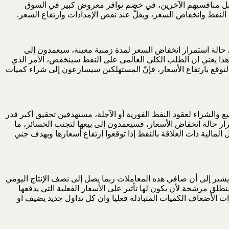
قابل منافسيهم الآخرين، في خضم توافر معروض كبير في السوق
نفط وانخفاض السعر، ويقلُّ عند نقص الإمدادات وارتفاع السعر.
في حالة استمرار انخفاض السعر لمدة زمنية معينة، سيعمدون إلى
هذا يعني ان الطلب الكلي العالمي على النفط سينخفض، الأمر الذي
توقع بارتفاع الأسعار، فإنّ المستهلكين سيسارعون إلى شراء كميات
 والشراء لعقود النفط الفورية أو الآجلة، مستهدفين تحقيق أكبر قدر
رار حالة انخفاض الأسعار، فسيعمدون إلى بيعها لتجنب الخسائر، ما
لمالية ذات العلاقة بالنفط إذا توقعوا ارتفاع أسعارها وبهدف جني
 يشير إلى أن صافي هذه المعاملات ربما يصل إلى نصف الإنتاج اليومي
طلق مرشحة لأن يكون لها تأثير على الأسعار الفعلية التي يدفعها
جد إن عدد العقود المتداولة يفوق بعشرات الأضعاف الكميات المتبادلة فعليا وان كل تداول جديد يضيف او