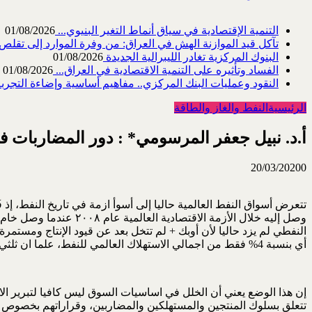
التنمية الإقتصادية في سياق أنماط التغير البنيوي...
01/08/2026
تآكل قيد الموازنة الهش في العراق: من وفرة الموارد إلى تقلص القد
البنوك المركزية تغادر الليبرالية الجديدة
01/08/2026
الفساد وتأثيره على التنمية الاقتصادية في العراق...
01/08/2026
النقود وعمليات البنك المركزي.. مفاهيم أساسية وإضاءة التجربة 
الرئيسية
النفط والغاز والطاقة
أ.د. نبيل جعفر المرسومي* : دور المضاربات في 
20/03/2020
0
أي بنسبة 4% فقط من اجمالي الاستهلاك العالمي للنفط، علما ان ثلثي النفط يجري تداوله في مناطق انتاجه، أي ان ما يدخل في التجارة الدولية نحو 33 مليون برميل يوميا.
إن هذا الوضع يعني أن الخلل في اساسيات السوق ليس كافيا لتبرير الا
تتعلق بسلوك المنتجين والمستهلكين والمضاربين، وقراراتهم بخصوص الإ