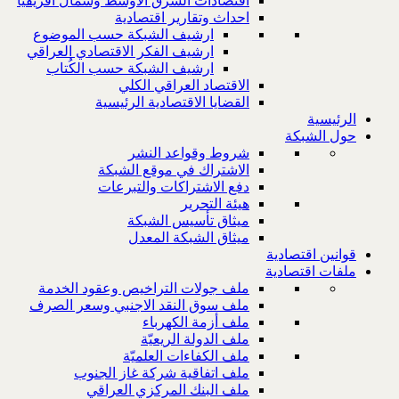
اقتصادات الشرق الاوسط وشمال افريقيا
احداث وتقارير اقتصادية
ارشيف الشبكة حسب الموضوع
ارشيف الفكر الاقتصادي العراقي
ارشيف الشبكة حسب الكُتاب
الاقتصاد العراقي الكلي
القضايا الاقتصادية الرئيسية
الرئيسية
حول الشبكة
شروط وقواعد النشر
الاشتراك في موقع الشبكة
دفع الاشتراكات والتبرعات
هيئة التحرير
ميثاق تأسيس الشبكة
ميثاق الشبكة المعدل
قوانين اقتصادية
ملفات اقتصادية
ملف جولات التراخيص وعقود الخدمة
ملف سوق النقد الاجنبي وسعر الصرف
ملف أزمة الكهرباء
ملف الدولة الريعيّة
ملف الكفاءات العلميّة
ملف اتفاقية شركة غاز الجنوب
ملف البنك المركزي العراقي