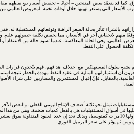
كما قد يتعمّد بعض المنتجين – أحيانًا – تخفيض أسعار بيع نفطهم م
الأسعار التي يستعر لهيبها خلال أوقات تخمة المعروض العالمي من ال
اتهم بالشراء تتأثر بحالة السعر الراهنة وتوقعاتهم المستقبلية له. ف
وقعًا منهم لانخفاض آخر في الأسعار، مما يخفض تكلفة حصولهم عليه. و
العالمي. وفي الحالة المعاكسة، عندما تسود حالة من الاعتقاد أو ال
ة تكلفة الحصول على النفط.
 يشبه سلوك المستهلكين مع اختلاف اهدافهم، فهم يتّخذون قرارات البيع
شعرون أن استثماراتهم المالية في عقود النفط مهددة بالخطر نتيجة استم
لمية. بالمقابل، فإنّ إقبال المستثمرين والمضاربين على شراء الأصول ا
مية.
ستقبليات تمثل نحو ثلاثة أضعاف الإنتاج اليومي الفعلي، والبعض الآخر
 عليها في أسواق المستقبليات هي بالفعل كميات ضخمة، وهي من هذا المن
العالم للنفط الخام. ويشير الاقتصادي Nick Butler إن كل شحنة يتم تداولها 10مرات كمتوسط، وبذلك ن
 ومن ثم يؤثر على سعر البرميل الفوري.