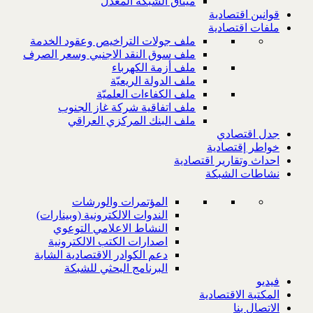
ميثاق الشبكة المعدل
قوانين اقتصادية
ملفات اقتصادية
ملف جولات التراخيص وعقود الخدمة
ملف سوق النقد الاجنبي وسعر الصرف
ملف أزمة الكهرباء
ملف الدولة الريعيّة
ملف الكفاءات العلميّة
ملف اتفاقية شركة غاز الجنوب
ملف البنك المركزي العراقي
جدل اقتصادي
خواطر إقتصادية
احداث وتقارير اقتصادية
نشاطات الشبكة
المؤتمرات والورشات
الندوات الالكترونية (وبينارات)
النشاط الاعلامي التوعوي
اصدارات الكتب الالكترونية
دعم الكوادر الاقتصادية الشابة
البرنامج البحثي للشبكة
فيديو
المكتبة الاقتصادية
الاتصال بنا