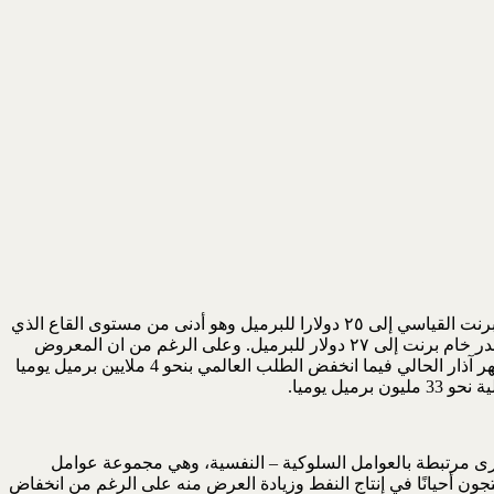
تتعرض أسواق النفط العالمية حاليا إلى أسوأ ازمة في تاريخ النفط، إذ فَقَدَ النفط نحو 70% من سعره في بضعة أسابيع، فقد انخفض سعر خام برنت القياسي إلى ٢٥ دولارا للبرميل وهو أدنى من مستوى القاع الذي
وصل إليه خلال الأزمة الاقتصادية العالمية عام ٢٠٠٨ عندما وصل خام برنت إلى ٣٦ دولارا وأدنى من مستوى القاع في شباط ٢٠١٦ عندما انحدر خام برنت إلى ٢٧ دولار للبرميل. وعلى الرغم من ان المعروض
النفطي لم يزد حاليا لأن أوبك + لم تتخل بعد عن قيود الإنتاج ومستمرة بالالتزام بالتخفيضات المقررة التي تبلغ 2.1 مليون برميل يوميا طيلة شهر آذار الحالي فيما انخفض الطلب العالمي بنحو 4 ملايين برميل يوميا
أخرى مرتبطة بالعوامل السلوكية – النفسية، وهي مجموعة عوامل
جون أحيانًا في إنتاج النفط وزيادة العرض منه على الرغم من انخفاض