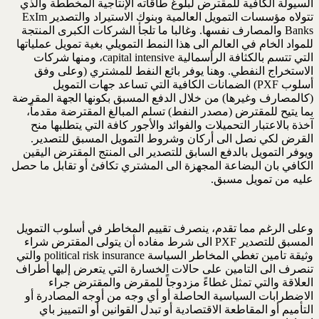
السيولة الكافية للمقترض لبلوغ طاقاته الإنتاجية المخططة والذي
تتولاه مؤسسات التمويل العالمية وبنوك الاستيراد والتصدير ExIm
Banks والمصارف نفسها. وغالبا ما تلجأ الشركات الكبرى المنتجة
للمواد الخام في العالم الى هذا النمط التمويلي بغية تمويل عملياتها
التي تتسم بالكثافة الرأسمالية capital intensive، ومنها شركات
الاستخراج النفطي. وهنا يوفر بائع النفط للمشتري (وعلى وفق
أسلوب PXF) الضمانات الكافية التي تساعد جهات التمويل
(كالمصارف وغيرها) من خلال الدفع المسبق بكونها الجهة المقرضة
بما يتيح للمقترض (مصدر النفط) تسلم المبالغ المقترضة مقدماً،
آخذة بالاعتبار التحميلات والفوائد والأجور كافة التي يتطلبها منح
القرض لكي نصل الى أركان وشروط التمويل المسبق للتصدير.
ويوفر التمويل بالدفع السابق للتصدير الى المنتج المقترض اليقين
الكافي بان البضاعة المجهزة الى المشتري تكافئ أو تقابل ما حصل
عليه من تمويل مسبق.
وعلى الرغم مما تقدم، ينصرف تقييم المخاطر في أسلوب التمويل
المسبق للتصدير PXF الى شرط مفاده أن يتولى المقترض شراء
وثيقة تامين تغطي المخاطر السياسة political risk insurance والتي
تنصرف الى التامين على حالات الخسارة التي يتعرض إليها أطراف
العلاقة والتي تمثل غطاءً مزدوجاً للمقرض والمقترض جراء
الاضطرابات السياسية الحاصلة أو أي وجه من أوجه المصادرة أو
التأميم أو المقاطعة الاقتصادية أو تبدل القوانين أو التمييز باي