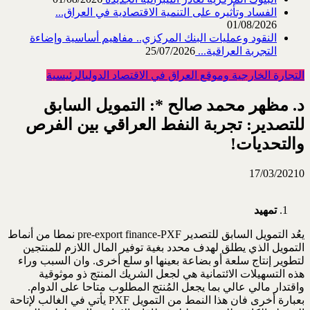
الفساد وتأثيره على التنمية الاقتصادية في العراق...
01/08/2026
النقود وعمليات البنك المركزي.. مفاهيم أساسية وإضاءة
التجربة العراقية...
25/07/2026
التجارة الخارجية وموقع العراق في الاقتصاد الدولي
الرئيسية
د. مظهر محمد صالح *: التمويل السابق
للتصدير: تجربة النفط العراقي بين الفرص
والتحديات!
17/03/2021
0
تمهيد
يعُد التمويل السابق للتصدير pre-export finance-PXF نمطا من أنماط
التمويل الذي يطلق لهدف محدد بغية توفير المال اللازم للمنتجين
لتطوير إنتاج سلعة أو بضاعة بعينها او سلع أخرى. وان السبب وراء
هذه التسهيلات الائتمانية هي لجعل الشريك المنتج ذو موثوقية
واقتدار مالي عالي بما يجعل المُنتج المطلوب متاحا على الدوام.
بعبارة أخرى فان هذا النمط من التمويل PXF يأتي في الغالب لإتاحة