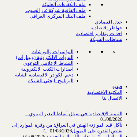
ملف الكفاءات العلميّة
ملف اتفاقية شركة غاز الجنوب
ملف البنك المركزي العراقي
جدل اقتصادي
خواطر إقتصادية
احداث وتقارير اقتصادية
نشاطات الشبكة
المؤتمرات والورشات
الندوات الالكترونية (وبينارات)
النشاط الاعلامي التوعوي
اصدارات الكتب الالكترونية
دعم الكوادر الاقتصادية الشابة
البرنامج البحثي للشبكة
فيديو
المكتبة الاقتصادية
الاتصال بنا
التنمية الإقتصادية في سياق أنماط التغير البنيوي...
01/08/2026
تآكل قيد الموازنة الهش في العراق: من وفرة الموارد إلى
تقلص القدرة على التمويل‎ (...
01/08/2026
البنوك المركزية تغادر الليبرالية الجديدة
01/08/2026