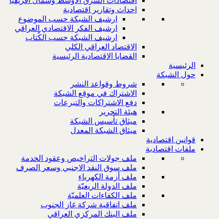
اقتصادات الشرق الاوسط وشمال افريقيا
احداث وتقارير اقتصادية
ارشيف الشبكة حسب الموضوع
ارشيف الفكر الاقتصادي العراقي
ارشيف الشبكة حسب الكُتاب
الاقتصاد العراقي الكلي
القضايا الاقتصادية الرئيسية
الرئيسية
حول الشبكة
شروط وقواعد النشر
الاشتراك في موقع الشبكة
دفع الاشتراكات والتبرعات
هيئة التحرير
ميثاق تأسيس الشبكة
ميثاق الشبكة المعدل
قوانين اقتصادية
ملفات اقتصادية
ملف جولات التراخيص وعقود الخدمة
ملف سوق النقد الاجنبي وسعر الصرف
ملف أزمة الكهرباء
ملف الدولة الريعيّة
ملف الكفاءات العلميّة
ملف اتفاقية شركة غاز الجنوب
ملف البنك المركزي العراقي