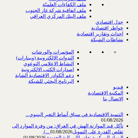
ملف الكفاءات العلميّة
ملف اتفاقية شركة غاز الجنوب
ملف البنك المركزي العراقي
جدل اقتصادي
خواطر إقتصادية
احداث وتقارير اقتصادية
نشاطات الشبكة
المؤتمرات والورشات
الندوات الالكترونية (وبينارات)
النشاط الاعلامي التوعوي
اصدارات الكتب الالكترونية
دعم الكوادر الاقتصادية الشابة
البرنامج البحثي للشبكة
فيديو
المكتبة الاقتصادية
الاتصال بنا
التنمية الإقتصادية في سياق أنماط التغير البنيوي...
01/08/2026
تآكل قيد الموازنة الهش في العراق: من وفرة الموارد إلى
تقلص القدرة على التمويل‎ (...
01/08/2026
البنوك المركزية تغادر الليبرالية الجديدة
01/08/2026