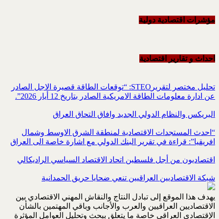
مؤشرات اقتصادية دولية
احداث و تقاریر اقتصادیة
تحليل مختصر لتقريرSTEO‏: “توقعات الطاقة قصيرة الاجل الصادر
عن ادارة معلومات الطاقة الامريكية ‏الصادر بتاريخ 12 أيار 2026”.‏
البريكس والنظام الدولي الجديد وافاق التحاق العراق
“احدث المستجدات الاقتصادية لمنطقة الشرق الاوسط وشمال
افريقيا”: قراءة في تقرير البنك الدولي مع اشارة خاصة الى العراق
اقتصاديون من أجل فلسطين اتحاد الاقتصاد السياسي الراديكالي
شبكة الاقتصاديين العراقيين تنعي ضحايا حريق الحمدانية
يهدف هذا الموقع إلى تبادل النتاج والنقاش المهني الاقتصادي بين
الاقتصاديين العراقيين والعرب والأجانب وباقي المهتمين بالشأن
الإقتصادي العراقي خاصة ما يتعلق ببحث وتحليل العوامل المؤثرة