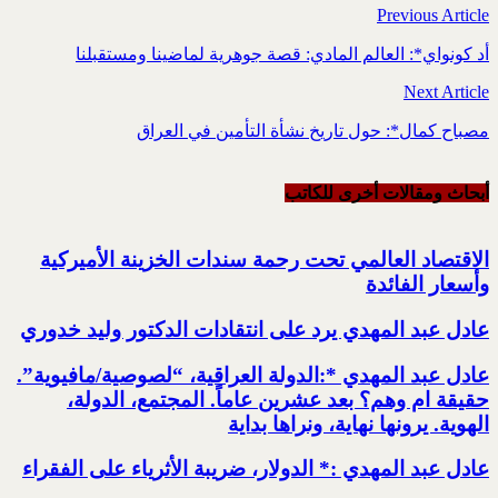
Previous Article
أد كونواي*: العالم المادي: قصة جوهرية لماضينا ومستقبلنا
Next Article
مصباح كمال*: حول تاريخ نشأة التأمين في العراق
أبحاث ومقالات أخرى للکاتب
الاقتصاد العالمي تحت رحمة سندات الخزينة الأميركية
وأسعار الفائدة
عادل عبد المهدي يرد على انتقادات الدكتور وليد خدوري
عادل عبد المهدي *:الدولة العراقية، “لصوصية/مافيوية”.
حقيقة ام وهم؟ بعد عشرين عاماً. المجتمع، الدولة،
الهوية. يرونها نهاية، ونراها بداية
عادل عبد المهدي :* الدولار، ضريبة الأثرياء على الفقراء