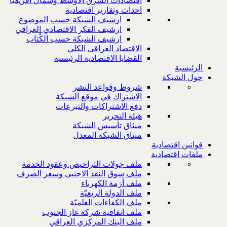
اقتصادات الشرق الاوسط وشمال افريقيا
احداث وتقارير اقتصادية
ارشيف الشبكة حسب الموضوع
ارشيف الفكر الاقتصادي العراقي
ارشيف الشبكة حسب الكُتاب
الاقتصاد العراقي الكلي
القضايا الاقتصادية الرئيسية
الرئيسية
حول الشبكة
شروط وقواعد النشر
الاشتراك في موقع الشبكة
دفع الاشتراكات والتبرعات
هيئة التحرير
ميثاق تأسيس الشبكة
ميثاق الشبكة المعدل
قوانين اقتصادية
ملفات اقتصادية
ملف جولات التراخيص وعقود الخدمة
ملف سوق النقد الاجنبي وسعر الصرف
ملف أزمة الكهرباء
ملف الدولة الريعيّة
ملف الكفاءات العلميّة
ملف اتفاقية شركة غاز الجنوب
ملف البنك المركزي العراقي