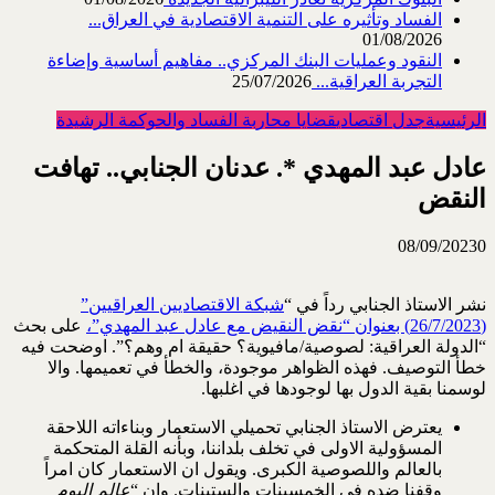
الفساد وتأثيره على التنمية الاقتصادية في العراق...
01/08/2026
النقود وعمليات البنك المركزي.. مفاهيم أساسية وإضاءة
التجربة العراقية...
25/07/2026
الرئيسية
جدل اقتصادي
قضايا محاربة الفساد والحوكمة الرشيدة
عادل عبد المهدي *. عدنان الجنابي.. تهافت
النقض
08/09/2023
0
نشر الاستاذ الجنابي رداً في “
شبكة الاقتصاديين العراقيين”
(26/7/2023) بعنوان “نقض النقيض مع عادل عبد المهدي”،
على بحث
“الدولة العراقية: لصوصية/مافيوية؟ حقيقة ام وهم؟”. اوضحت فيه
خطأ التوصيف. فهذه الظواهر موجودة، والخطأ في تعميمها. والا
لوسمنا بقية الدول بها لوجودها في اغلبها.
يعترض الاستاذ الجنابي تحميلي الاستعمار وبناءاته اللاحقة
المسؤولية الاولى في تخلف بلداننا، وبأنه القلة المتحكمة
بالعالم واللصوصية الكبرى. ويقول ان الاستعمار كان امراً
وقفنا ضده في الخمسينات والستينات. وان “
عالم اليوم