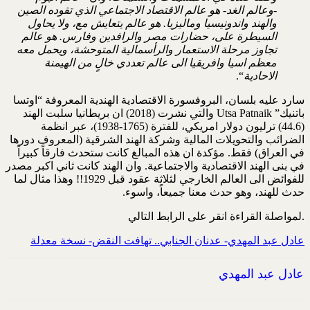
-وعالم الغد- هو عالم الاقتصاد الاجتماعي الذي تقوده الصين
والهند واندونيسيا وماليزيا. هو عالم يتعايش مع، ولا يحاول
السيطرة على، حضارات مصر والرافدين وفارس. هو عالم
تجاوز مرحلة الاستعمار والرأسمالية المتوحشة، ويحمل معه
معظم اسيا وافريقيا الى عالم تعددي خالٍ من الهيمنة
الاحادية
“.
سارد عليه بلسان، البروفسورة الاقتصادية الهندية المعروفة “اوتسا
باتنيك” Utsa Patnaik والتي نشرت (2018) ان بريطانيا سلبت الهند
(44.6) ترليون دولار امريكي، للفترة (1765-1938)، عبر انظمة
الضرائب والتحويلات المالية وشركة الهند الشرقية (المعروف دورها
في العراق) فقط. مؤكدة ان هذه المبالغ كانت ستحدث فارقاً كبيراً
في بنى الهند الاقتصادية والاجتماعية. وان الهند كانت ثاني اكبر مصدر
للفوائض الى العالم الخارجي لثلاثة عقود قبل 1929!! وهذا مثال لما
حدث للهند، وهو حدث معنا جميعاً، واسوء.
.لمواصلة القراءة انقر على الرابط التالي
عادل عبد المهدي- عدنان الجنابي.. تهافت النقض- نسخة معدلة
عادل عبد المهدي