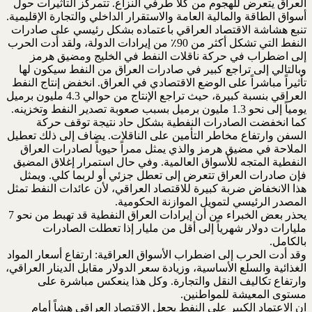
العراق يتعرض للهجوم من ‏كلا طرفي النزاع. تتمركز التأثيرات حول
أسواق الطاقة والمالية العامة والاستقرار الداخلي والتجارة ‏الإقليمية.‏
تنبع هشاشة الاقتصاد العراقي باعتماده بشكل رئيسي على صادرات
النفط التي تشكل أكثر من 90٪ من ‏إيرادات الدولة، ولقد أدت الحرب
إلى اضطراب في حركة ناقلات النفط في الخليج ومضيق هرمز
وبالتالي ‏إلى تراجع كبير في صادرات العراق من النفط سيكون لها
تأثيراً مباشراً على الوضع الاقتصادي في العراق. ‏انخفض إنتاج النفط
العراقي بنسبة كبيرة، حيث تراجع الإنتاج من حوالي 4.3 مليون برميل
يومياً إلى نحو ‏‏1.3 مليون برميل بسبب صعوبة تصدير النفط وتخزينه.
كما انخفضت الصادرات النفطية بشكل حاد نتيجة ‏توقف حركة
السفن وارتفاع مخاطر التأمين على الناقلات. يضاف إلى ذلك تعطيل
الملاحة في مضيق هرمز ‏والذي يمثل ممراً حيوياً لصادرات العراق
النفطية المتجه للأسواق العالمية. وفي حال استمرار إغلاق ‏المضيق
فإن صادرات العراق تتعرض إلى تعطل جزئي أو لربما كلي. ويمثل
هذا الانخفاض ضربة كبيرة ‏للاقتصاد العراقي، لأن عائدات النفط تمثل
المصدر الرئيسي لتمويل الموازنة الحكومية.‏
يحذر بعض الخبراء من أن إيرادات العراق النفطية قد تهبط من نحو 7
مليارات دولار شهرياً إلى أقل من ‏مليار إذا تعطلت الصادرات
بالكامل. ‏
وقد أدت الحرب إلى اضطراب الأسواق العراقية: ارتفاع أسعار المواد
الغذائية والسلع الأساسية، وزيادة سعر ‏الدولار مقابل الدينار العراقي،
وارتفاع تكاليف النقل والتجارة. وكل هذا ينعكس مباشرة على
مستوى ‏المعيشة للمواطنين. ‏
ان الاعتماد الكبير على النفط يجعل الاقتصاد العراقي هشاً أمام