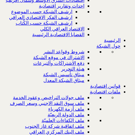
اقتصادات الشرق الاوسط وشمال افريقيا
احداث وتقارير اقتصادية
ارشيف الشبكة حسب الموضوع
ارشيف الفكر الاقتصادي العراقي
ارشيف الشبكة حسب الكُتاب
الاقتصاد العراقي الكلي
القضايا الاقتصادية الرئيسية
الرئيسية
حول الشبكة
شروط وقواعد النشر
الاشتراك في موقع الشبكة
دفع الاشتراكات والتبرعات
هيئة التحرير
ميثاق تأسيس الشبكة
ميثاق الشبكة المعدل
قوانين اقتصادية
ملفات اقتصادية
ملف جولات التراخيص وعقود الخدمة
ملف سوق النقد الاجنبي وسعر الصرف
ملف أزمة الكهرباء
ملف الدولة الريعيّة
ملف الكفاءات العلميّة
ملف اتفاقية شركة غاز الجنوب
ملف البنك المركزي العراقي