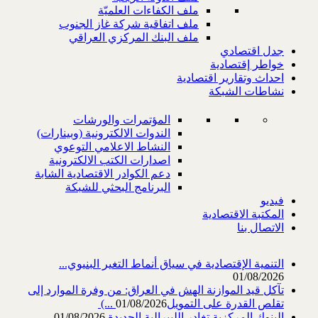
ملف الكفاءات العلميّة
ملف اتفاقية شركة غاز الجنوب
ملف البنك المركزي العراقي
جدل اقتصادي
خواطر إقتصادية
احداث وتقارير اقتصادية
نشاطات الشبكة
المؤتمرات والورشات
الندوات الالكترونية (وبينارات)
النشاط الاعلامي التوعوي
اصدارات الكتب الالكترونية
دعم الكوادر الاقتصادية الشابة
البرنامج البحثي للشبكة
فيديو
المكتبة الاقتصادية
الاتصال بنا
التنمية الإقتصادية في سياق أنماط التغير البنيوي...
01/08/2026
تآكل قيد الموازنة الهش في العراق: من وفرة الموارد إلى
تقلص القدرة على التمويل‎ (...
01/08/2026
البنوك المركزية تغادر الليبرالية الجديدة
01/08/2026