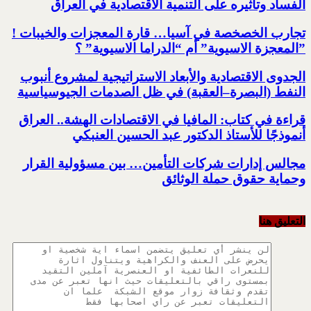
الفساد وتأثيره على التنمية الاقتصادية في العراق
تجارب الخصخصة في آسيا… قارة المعجزات والخيبات !‏
‏”المعجزة الاسيوية” أم “الدراما الاسيوية” ؟‏
الجدوى الاقتصادية والأبعاد الاستراتيجية لمشروع أنبوب
النفط (البصرة–العقبة) ‏في ظل الصدمات الجيوسياسية
قراءة في كتاب: المافيا في الاقتصادات الهشة.. العراق
أنموذجًا للأستاذ الدكتور عبد الحسين العنبكي
مجالس إدارات شركات التأمين… بين مسؤولية القرار
وحماية حقوق حملة الوثائق
التعليق هنا