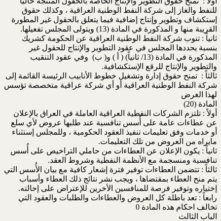
أولاً : تمنح حقوق التطوير والإنتاج الخاصة بالحقول المنتجة حالياً
للنفط والغاز إلى شركة النفط الوطنية العراقية ، وكذلك حقوق
إستكشاف وتطوير وإنتاج إضافية فيما يتعلق بالحقول غير المطورة
القريبة منها و المذكورة في المادة (13) ويتولى المجلس تفعيلها.
ثانياً : تنوب شركة النفط الوطنية العراقية عن الحكومة كشريك
بنسبة يحددها المجلس في عقود التطوير والإنتاج للحقول غير
المذكورة في المادة (13/ ثانياً) ( أ ) و( ب) وفي عقود التنقيب
والتطوير والإنتاج للرقع الإستكشافية.
ثالثاً : تمنح حقوق إدارة وتشغيل خطوط الأنابيب الرئيسة القائمة إلى
شركة النفط الوطنية العراقية أو أي شركة عراقية متخصصة تؤسس
لهذا الغرض
المادة (20)
أولاً : تلتزم الشركات النفطية العراقية العاملة في العراق بالإعلان
عن عطاءات عامة على أُسس تنافسية عند طلبها عروض لأي سلع
أو خدمات وفق تعليمات تنفيذ العقود الحكومية ، وللمجلس إستثناء
مايراه من العروض من تلك التعليمات.
ثانياً : يكون الإعلان عن العطاءات من حاملي التراخيص على أُسس
تنافسية ومنسجمة مع الأنظمة النفطية وشروط العقد.
ثالثاً : تتضمن العطاءات توفير فترة إشعار كافية مع بيان الأُسس التي
يتم منح العطاء بمقتضاها ، ويجب نشر نتائج ذلك العطاء وأسباب
إختياره وتوفير فرصة للمنافسين الأخرين للإعتراض على إحالته.
رابعاً : تعد باطلة كل العروض والعطاءات والطلبات والعقود التي
تخالف احكام هذه المادة 0
الباب الثالث