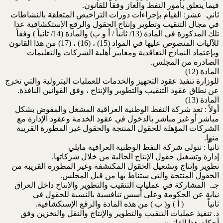
فيما يتعلق بأمور النفط والغاز وفقاً للقانون.
ثاني عشر: القيام بإجراءات دورات التراخيص المتعلقة بالنشاطات
في مجال التنقيب وتطوير وإنتاج الحقول والرقع الإستكشافية عدا
تلك المذكورة في المادة (13/ ثانياً / أ و ب) والمادة (14/ ثانياً ) وفقاً
للآليات المنصوص عليها في المواد (15) ، (16) ، (17) من هذا القانون
وبإعتماد النماذج التعاقدية ومعايير أهلية الشركات والتعليمات
الصادرة من المجلس.
المادة (12)
للوزارة تنفيذ عقود التجهيز والخدمات للعمليات البترولية والتي تخرج
عن نطاق عقود التنقيب والتطوير والإنتاج ، وفق القوانين النافذة.
المادة (13)
أولاً : تعد شركة النفط الوطنية العراقية المشغل والمفوض بشكل
مباشر أو غير مباشر بالدخول في عقود الخدمة وعقود الإدارة مع
الشركات المؤهلة للحقول المنتجة والحقول غير المطورة القريبة
منها.
ثانياً : تتولى شركة النفط الوطنية العراقية مايلي
إدارة وتشغيل حقول الإنتاج الحالية من خلال شركاتها.
تطوير وإنتاج وتشغيل الحقول المكتشفة وغير المطورة القريبة من
الحقول المنتجة والتي ستناط بها من قبل المجلس.
جـ. المشاركة في عمليات التنقيب والتطوير والإنتاج داخل العراق
نيابة عن الحكومة وعلى أُسس تنافسية بالنسبة للحقول في
ثانياً ( أ ) و( ب ) من هذه المادة والرقع الإستكشافية.
د. تنفيذ عمليات التنقيب والتطوير والإنتاج والنقل والتخزين وفق
أحكام هذا القانون.