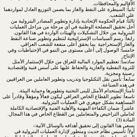
الأقاليم والمحافظات.
ثانياً: السيطرة على النفط والغاز بما يضمن التوزيع العادل لمواردهما
على الشعب.
ثالثاً: قيام الحكومة الإتحادية بإدارة وتطوير المصادر البترولية من
أجل تحقيق المصلحة الوطنية في أي مرحلة من مراحل العمليات
البترولية من خلال التشكيلات والهيئات الواردة في هذا القانون.
رابعاً: رسم السياسات الإستراتيجية لتنظيم وتطوير صناعة النفط
والغاز الإستخراجية بما يحقق أعلى منفعة للشعب العراقي.
خامساً: الوصول إلى أعلى مستوى من النمو في الإحتياطيات وفي
الإنتاج.
سادساً: تعظيم الموارد المالية للعراق من خلال الإستثمار الأمثل
للثروة النفطية والغازية والحفاظ عليها على أُسس فنية وإقتصادية
رصينة ومجزية.
سابعاً: تأمين نقل التكنلوجيا وتدريب وتطوير العاملين من العراقيين
في هذه الصناعة.
ثامناً: الإستخدام الأمثل للبنى التحتية وتطويرها وحماية البيئة.
تاسعاً: تطوير القطاع الخاص العراقي ليكون فعالاً ومؤهلاً وقادراً على
المساهمة بشكل جوهري في العمليات البترولية.
عاشراً: ضمان الكفاءة المهنية والأهلية الفنية والإقتصادية الكاملة
لحاملي التراخيص والمتعاملين من القطاع الخاص في هذا المجال.
المادة (3)
يسعى هذا القانون إلى تحقيق أهدافه بالوسائل الآتية:-
أولاً: تأسيس نظام حديث ومتطور لإدارة العمليات البترولية في