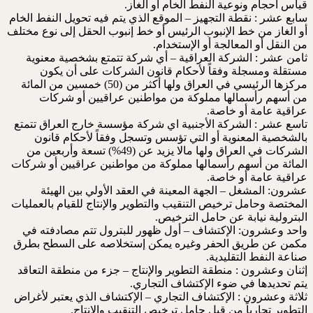
قياس أحجام ونوعية النفط الخام أو الغاز.
سابع عشر : نقطة التجهيز – الموقع الذي يتم فيه تحويل النفط الخام
أو الغاز من خط الإنبوب الرئيس أو خط إنبوب الحقل إلى نوع مختلف
من النقل أو المعالجة أو الإستخدام.
ثامن عشر : الشركة العراقية – أي شركة تتمتع بشخصية معنوية
مستقلة ومسجلة وفقاً لأحكام قانون الشركات على أن يكون
مركزها الرئيسي في العراق ولها أكثر من (50) خمسين من المائة
من أسهم رأسمالها مملوكة من مواطنين عراقيين أو شركات
عراقية عامة أو خاصة.
تاسع عشر : الشركة الأجنبية اي شركة مؤسسة خارج العراق تتمتع
بالشخصية المعنوية أو التي تؤسس وتسجل وفقاً لأحكام قانون
الشركات في العراق ولها مالا يزيد عن (49%) تسعة وأربعين من
المائة من أسهم رأسمالها مملوكة من مواطنين عراقيين أو شركات
عراقية عامة أو خاصة.
عشرون: المشغل – الجهة المعينة في العقد الأولي بين الهيئة
المختصة وحامل ترخيص التنقيب والتطوير والإنتاج للقيام بالعمليات
البترولية نيابة عن حامل الترخيص.
واحد وعشرون: الإكتشاف – أول ظهور للبترول تتم مصادفته في
مكمن عن طريق الحفر وغيره يمكن إستخلاصه على السطح بطرق
صناعة النفط التقليدية.
إثنان وعشرون : منطقة التطوير والإنتاج – جزء من منطقة التعاقد
يتم تحديدها في ضوء الإكتشاف التجاري.
ثلاثة وعشرون : الإكتشاف التجاري – الإكتشاف الذي يعتبر لأغراض
التطوير تجارياً من قبل حامل ترخيص التنقيب والإنتاج.