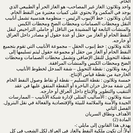
الخام.
واحد وثلاثون: الغاز غير المصاحب- هو الغاز الحر أو الطبيعي الذي
يوجد في المكمن ولا يحتوي على كميات معتبرة من النفط الخام.
إثنان وثلاثون : خط الإنبوب الرئيس – منظومة هندسية تشمل أنابيب
النقل ومحطات الصمامات ومحطات الضخ ومحطات الكبس
والمنشآت التابعة لها المشيدة من الناقل أو حاملي التراخيص لنقل
النفط الخام أو الغاز من حقل أو عدة حقول أو مصادر داخل العراق
أو خارجه.
ثلاثة وثلاثون : خط إنبوب الحقل – مجموعة الأنابيب التي تقوم بتجميع
النفط الخام أو الغاز من حقل أو مجموعة حقول ليتم تسليمها إلى
نقطة التحويل للنقل الإضافي وتشمل محطات الصمامات ومحطات
الضخ ومحطات الكبس والمنشآت المرافقة.
أربعة وثلاثون : نقطة التحويل – شفة المدخل لخطوط الأنابيب
الخارجية من نقطة قياس الإنتاج.
خمسة وثلاثون : نقطة التسليم – نقطة أو نقاط وصول النفط الخام
إلى شفة مدخل خزان الباخرة أو النقطة المتفق عليها في عقد
التنقيب والتطوير والإنتاج داخل العراق أو خارجه.
ستة وثلاثون : الأساليب المثلى لإدارة شبكة الأنابيب – الممارسات
الجيدة والآمنة والملائمة للبيئة والإقتصادية والفعالة في نقل البترول.
الفصل الثاني
الأهداف ونطاق السريان
المادة (2)
يهدف هذا القانون إلى مايلي :-
أولاً: أن تكون ملكية النفط والغاز في العراق لكل الشعب في كل