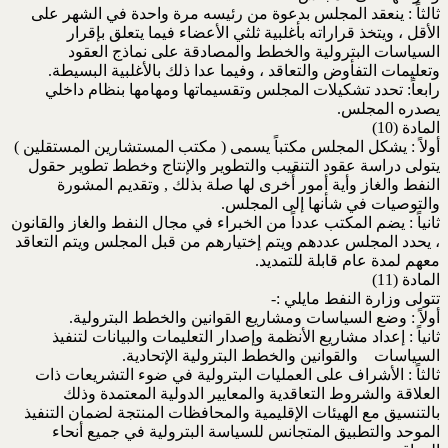
ثالثاً : ينعقد المجلس بدعوة من رئيسه مرة واحدة في الشهر على
الأقل ، ويتخذ قراراته بأغلبية ثلثي الأعضاء فيما يتعلق بإقرار
السياسات البترولية والخطط والمصادقة على نماذج العقود
وتعليمات التفأوض والتعاقد ، وفيما عدا ذلك بالأغلبية البسيطة.
رابعاً: تحدد تشكيلات المجلس وتقسيماتها ومهامها بنظام داخلي
يصدره المجلس.
المادة (10)
أولاً : يشكل المجلس مكتباً يسمى ( مكتب المستشارين المستقلين )
يتولى دراسة عقود التنقيب والتطوير والإنتاج وخطط تطوير حقول
النفط والغاز وأية أمور أُخرى لها صلة بذلك , وتقديم المشورة
والتوصيات في شأنها إلى المجلس.
ثانياً : يضم المكتب عدداً من الخبراء في مجال النفط والغاز والقانون
، يحدد المجلس عددهم ويتم إختيارهم من قبل المجلس ويتم التعاقد
معهم لمدة عام قابلة للتمديد.
المادة (11)
تتولى وزارة النفط مايلي :-
أولاً : وضع السياسات ومشاريع القوانين والخطط البترولية.
ثانياً : إعداد مشاريع الأنظمة وإصدار التعليمات والبيانات لتنفيذ
السياسات والقوانين والخطط البترولية الإتحادية.
ثالثاً : الأشراف على العمليات البترولية في ضوء التشريعات ذات
العلاقة والشروط التعاقدية والمعايير الدولية المعتمدة وذلك
بالتنسيق مع الهيئات الإقليمية والمحافظات المنتجة لضمان التنفيذ
الموحد والتطبيق المتجانس للسياسة البترولية في جميع أنحاء