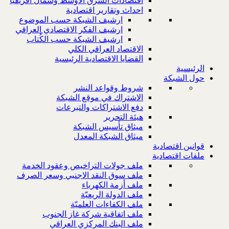
اقتصادات الشرق الاوسط وشمال افريقيا
احداث وتقارير اقتصادية
ارشيف الشبكة حسب الموضوع
ارشيف الفكر الاقتصادي العراقي
ارشيف الشبكة حسب الكُتاب
الاقتصاد العراقي الكلي
القضايا الاقتصادية الرئيسية
الرئيسية
حول الشبكة
شروط وقواعد النشر
الاشتراك في موقع الشبكة
دفع الاشتراكات والتبرعات
هيئة التحرير
ميثاق تأسيس الشبكة
ميثاق الشبكة المعدل
قوانين اقتصادية
ملفات اقتصادية
ملف جولات التراخيص وعقود الخدمة
ملف سوق النقد الاجنبي وسعر الصرف
ملف أزمة الكهرباء
ملف الدولة الريعيّة
ملف الكفاءات العلميّة
ملف اتفاقية شركة غاز الجنوب
ملف البنك المركزي العراقي