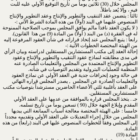
المجلس خلال (30) ثلاثين يوماً من تأريخ التوقيع الأولي عليه للبت
فيه ، وإلا يُعد باطلاً.
ثالثاً : يتضمن عقد التنقيب والتطوير والإنتاج وعقد التطوير والإنتاج
المنصوص عليهما في البند (أولاً) من هذه المادة الشرط الآتي :-
( لا يكون العقد نافذاً مالم يوافق المجلس بموجب الصلاحية الممنوحة
له في الفقرة (د) من البند ( أولاً) من المادة (9) من هذا القانون).
رابعاً : يتبع المجلس عند إتخاذ قراراته في شأن العقود المرفوعة إليه
من الهيئة المختصة الخطوات الآتية :-
إحالة العقد إلى مكتب المستشارين المستقلين لدراسته وبيان الرأي
في مدى مطابقته لنماذج عقود التنقيب والتطوير والإنتاج وعقود
التطوير والإنتاج المعتمدة من المجلس والتعليمات الصادرة عنه
المنظمة للعمليات البترولية وتقديم التوصيات في شأنه.
في حالة وجود إنحرافات جدية في العقد الأولي عن نماذج العقود
والتعليمات الصادرة عن المجلس , يصدر المجلس قراره النهائي
على العقد بأغلبية ثلثي الأعضاء الحاضرين مسترشداً بتوصيات مكتب
المستشارين المستقلين.
جـ . يتخذ المجلس قراره بالموافقة من عدمها على العقد الأولي
المقدم وإبلاغ الجهة خلال (90 ) تسعين يوماً من تأريخ تسلمه.
خامساً : على الهيئة المختصة معالجة أسباب الممانعة التي يبديها
المجلس من خلال إجراء التعديلات على العقد الأولي وتقديمه مجدداً
إلى المجلس وفقاً للخطوات المنصوص عليها في البند (رابعاً) من هذه
المادة.
المادة (19)