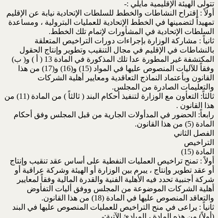
تتولى الهيئة الإقليمية مايلي :-
أولاً : إقتراح النشاطات والخطط للسلطات الإتحادية نيابة عن الإقليم
تمهيداً لتضمينها في الخطط الإتحادية للعمليات البترولية ، ومساعدة
السلطات الإتحادية في المشأورات لإتمام تلك الخطط.
ثانياً : مشاركة الوزارة بإجراءات دورات التراخيص المتعلقة
بالنشاطات في الإقليم في مجال التنقيب وتطوير وإنتاج الحقول
المكتشفة غير المطورة عدا تلك المذكورة في المادة 13 ( أ ) و( ب)
وفقاً للآليات المنصوص عليها في المواد (15) و(16) و(17) من هذا
القانون وبأعتماد النماذج التعاقدية ومعايير أهلية الشركات
والتعليمات الصادرة من المجلس.
ثالثاً: التعأون مع الوزارة لتنفيذ أحكام البند ( ثالثاً ) من المادة (11) من
هذا القانون .
رابعاً: الحضور في المدأولات الجارية من قبل المجلس وفق أحكام
المادة (5) من هذا القانون.
الفصل الثاني
التراخيص
المادة (15)
أولاً : تمنح تراخيص العمليات النفطية على أساس عقد تنقيب وإنتاج
أو عقد تطوير وإنتاج ، يبرم بين الوزارة أو الهيئة وشركة عراقية أو
شركة أجنبية تحدد فيه الأهلية الفنية والقدرة المالية وفقاً لمعايير
أهلية الشركات الموضوعة من المجلس ووفق أليات التفأوض
والتعاقد المنصوص عليها في المادة (18) من هذا القانون.
ثانياً : يراعى في منح التراخيص للعمليات المنصوص عليها في البند
(أولاً) من هذه المادة ، المبادئ الآتية:-