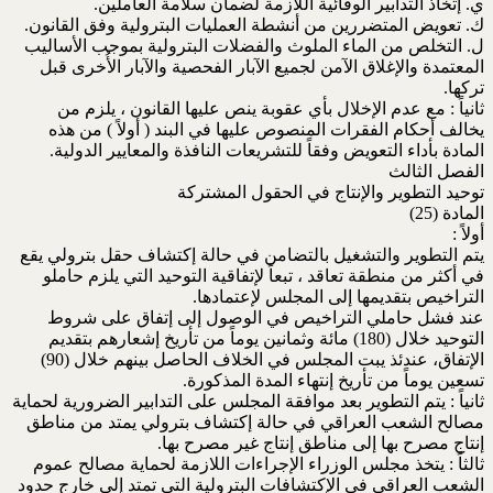
ي. إتخاذ التدابير الوقائية اللازمة لضمان سلامة العاملين.
ك. تعويض المتضررين من أنشطة العمليات البترولية وفق القانون.
ل. التخلص من الماء الملوث والفضلات البترولية بموجب الأساليب
المعتمدة والإغلاق الآمن لجميع الآبار الفحصية والآبار الأُخرى قبل
تركها.
ثانياً : مع عدم الإخلال بأي عقوبة ينص عليها القانون ، يلزم من
يخالف أحكام الفقرات المنصوص عليها في البند ( أولاً ) من هذه
المادة بأداء التعويض وفقاً للتشريعات النافذة والمعايير الدولية.
الفصل الثالث
توحيد التطوير والإنتاج في الحقول المشتركة
المادة (25)
أولاً :
يتم التطوير والتشغيل بالتضامن في حالة إكتشاف حقل بترولي يقع
في أكثر من منطقة تعاقد ، تبعاً لإتفاقية التوحيد التي يلزم حاملو
التراخيص بتقديمها إلى المجلس لإعتمادها.
عند فشل حاملي التراخيص في الوصول إلى إتفاق على شروط
التوحيد خلال (180) مائة وثمانين يوماً من تأريخ إشعارهم بتقديم
الإتفاق، عندئذ يبت المجلس في الخلاف الحاصل بينهم خلال (90)
تسعين يوماً من تأريخ إنتهاء المدة المذكورة.
ثانياً : يتم التطوير بعد موافقة المجلس على التدابير الضرورية لحماية
مصالح الشعب العراقي في حالة إكتشاف بترولي يمتد من مناطق
إنتاج مصرح بها إلى مناطق إنتاج غير مصرح بها.
ثالثاً : يتخذ مجلس الوزراء الإجراءات اللازمة لحماية مصالح عموم
الشعب العراقي في الإكتشافات البترولية التي تمتد إلى خارج حدود