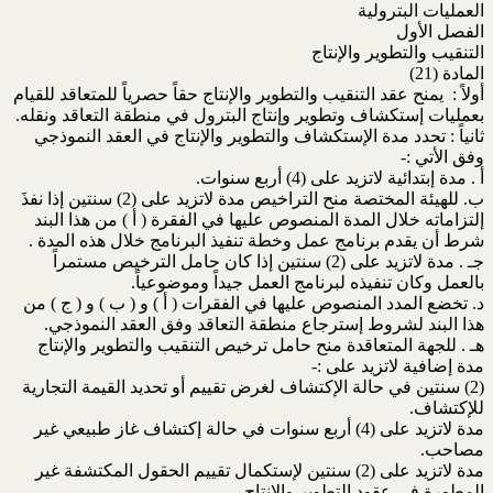
العمليات البترولية
الفصل الأول
التنقيب والتطوير والإنتاج
المادة (21)
أولاً : يمنح عقد التنقيب والتطوير والإنتاج حقاً حصرياً للمتعاقد للقيام
بعمليات إستكشاف وتطوير وإنتاج البترول في منطقة التعاقد ونقله.
ثانياً : تحدد مدة الإستكشاف والتطوير والإنتاج في العقد النموذجي
وفق الأتي :-
أ . مدة إبتدائية لاتزيد على (4) أربع سنوات.
ب. للهيئة المختصة منح التراخيص مدة لاتزيد على (2) سنتين إذا نفذَ
إلتزاماته خلال المدة المنصوص عليها في الفقرة ( أ ) من هذا البند
شرط أن يقدم برنامج عمل وخطة تنفيذ البرنامج خلال هذه المدة .
جـ . مدة لاتزيد على (2) سنتين إذا كان حامل الترخيص مستمراً
بالعمل وكان تنفيذه لبرنامج العمل جيداً وموضوعياً.
د. تخضع المدد المنصوص عليها في الفقرات ( أ ) و ( ب ) و ( ج ) من
هذا البند لشروط إسترجاع منطقة التعاقد وفق العقد النموذجي.
هـ . للجهة المتعاقدة منح حامل ترخيص التنقيب والتطوير والإنتاج
مدة إضافية لاتزيد على :-
(2) سنتين في حالة الإكتشاف لغرض تقييم أو تحديد القيمة التجارية
للإكتشاف.
مدة لاتزيد على (4) أربع سنوات في حالة إكتشاف غاز طبيعي غير
مصاحب.
مدة لاتزيد على (2) سنتين لإستكمال تقييم الحقول المكتشفة غير
المطورة في عقود التطوير والإنتاج.