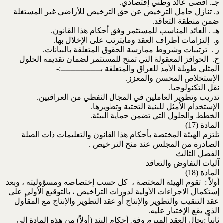
جـ. أقصى عائد وطني إقتصادي.
د. تنازل حامل الترخيص عن حق الترخيص للأراضي غير المستغلة
ضمن منطقة التعاقد.
هـ . العائد المناسب للمستثمر وفق أحكام هذا القانون.
و. إلتزامات أطراف العقد ومايترتب على الإخلال بها.
ز . ترتيبات وشروط ممارسة الحقوق المتعلقة بالبيانات.
ح. الحوافز المعقولة التي تمنح للمستثمر لضمان تقديمه الحلول
المثلى طويلة الأمد للعراق والمتعلقة بــــــــــــــــ:-
الإستخلاص المحسن والمعزز.
نقل التكنولوجيا.
تدريب وتطوير العاملين في المجال النفطي من العراقيين.
الإستخدام الأمثل للبنية التحتية وتطويرها.
الخطط والحلول التي تضمن حماية البيئة.
المادة (17)
تلتزم الهيئة المختصة بأحكام هذا القانون والتعليمات ذات الصلة
الصادرة من المجلس عند منح التراخيص .
الفصل الثالث
آليات التفاوض والتعاقد
المادة (18)
أولاً : تقوم الهيئة المختصة ، كل حسب إختصاصه ومسؤوليته ، وبعد
إستكمال الاجراءات الأولية لدورات التراخيص ، بالتوقيع الأولي على
عقد التنقيب والتطوير والإنتاج أو عقد التطوير والإنتاج مع المقأول
الذي يقع الإختيار عليه.
ثانياً :يحال العقد المبرم وفق أحكام البند (أولاً) من هذه المادة إلى