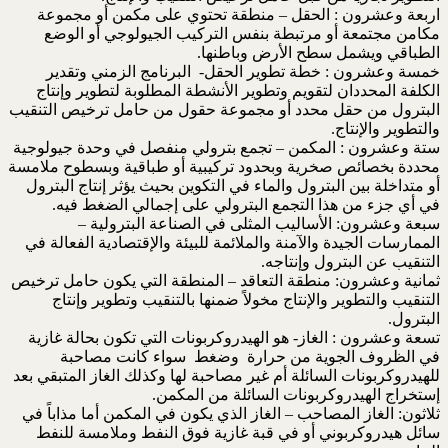
اربعة وعشرون : الحقل – منطقة تحتوي على مكمن أو مجموعة
مكامن مجتمعة أو مرتبطة بنفس التركيب الجيولوجي أو الوضع
الطباقي ويشمل سطح الأرض وباطنها.
خمسة وعشرون : خطة تطوير الحقل- البرنامج الزمني وتقدير
الكلفة المحددان لتقويم وتطوير الأنشطة المطلوبة لتطوير وإنتاج
البترول من حقل محدد أو مجموعة حقول من حامل ترخيص التنقيب
والتطوير والإنتاج.
ستة وعشرون : المكمن – تجمع بترولي منفصل في وحدة جيولوجية
محددة بخصائص صخرية وبحدود تركيبية أو طباقية وبسطوح ملامسة
أو متداخلة بين البترول والماء في التكوين بحيث يؤثر إنتاج البترول
في أي جزء من هذا التجمع البترولي على إجمالي الضغط فيه.
سبعة وعشرون: الأساليب المثلى في الصناعة البترولية –
الممارسات الجيدة والآمنة والملائمة للبيئة والإقتصادية الفعالة في
التنقيب عن البترول وإنتاجه.
ثمانية وعشرون: منطقة التعاقد – المنطقة التي يكون حامل ترخيص
التنقيب والتطوير والإنتاج مخولاً ضمنها بالتنقيب وتطوير وإنتاج
البترول.
تسعة وعشرون : الغاز- هو الهيدروكربونات التي تكون بحالة غازية
في الظروف الجوية من حرارة وضغط سواء كانت مصاحبة
للهيدروكربونات السائلة أم غير مصاحبة لها وكذلك الغاز المتبقي بعد
إستخراج الهيدروكربونات السائلة من المكمن.
ثلاثون: الغاز المصاحب – الغاز الذي يكون في المكمن أما مذاباً في
سائل هيدروكربوني أو في قبة غازية فوق النفط وملامسة للنفط