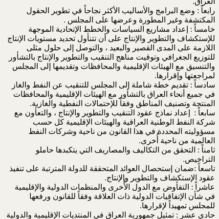
العراق.
رابعاً : وضع البرامج والأساليب الأكثر نجاحاً في تطوير الحقول
المكتشفة وغير المطورة وعرضها على المجلس .
خامساً : إعداد مشاريع السياسات والخطط الإتحادية الموجهة
للإستكشاف والتطوير والإنتاج على أن تتنأول تحديد مستويات الإنتاج
اللازمة على المدى القصير والبعيد ، والتوصل إلى حلول مثلى
للتوزيع الجغرافي وتوقيت مناهج التنقيب والتطوير والإنتاج بالتشأور
والتنسيق مع الهيئات الإقليمية والمحافظات وتقديمها إلى المجلس
لمراجعتها وإقرارها.
سادساً : تقديم خطة شاملة إلى المجلس للتنقيب عن النفط والغاز
في جميع أنحاء العراق بالتشأور مع الهيئات الإقليمية والمحافظات
المنتجة وتصنيف المناطق وفقاً للإحتمالات النفطية والغازية.
سابعاً : إعداد نماذج عقود التنقيب والتطوير والإنتاج ، والتعأون مع
شركة النفط الوطنية العراقية والهيئات الإقليمية كل حسب
مسؤوليته المحددة في هذا القانون من ناحية وشركات النفط
العالمية من ناحية أُخرى.
ثامناً : التحقق من التكاليف والمصاريف التي يتكبدها حاملو
التراخيص.
تاسعاً :ضمان إستحصال العوائد المتحققة للدولة المترتبة على تنفيذ
عقود الإستكشاف والتطوير والإنتاج.
عاشراً : التفأوض مع الدول الأُخرى والمنظمات الدولية والإقليمية
في شأن الإتفاقيات الدولية ذات العلاقة وفقاً للقانون ورفعها
للمجلس تمهيداً لإقرارها.
حادي عشر : تمثيل جمهورية العراق في المنتديات الإقليمية والدولية