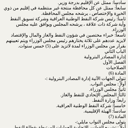
سادساً: ممثل عن الإقليم بدرجة وزير.
سابعاً: ممثل عن كل محافظة منتجة غير منتظمة في إقليم من ذوي
الخبرة والإختصاص ، يرشحه مجلس المحافظة.
ثامناً: رئيس شركة النفط الوطنية العراقية وشركة تسويق النفط
وأية شركة ذات علاقة ، يرشحه المجلس ويوافق عليه مجلس
الوزراء.
تاسعاً: خبراء مختصين في شؤون النفط والغاز والمال والإقتصاد
لايزيد عددهم على ثلاثة يختارهم رئيس مجلس الوزراء ويتم تعيينهم
بقرار من مجلس الوزراء لمدة لاتزيد على (5) خمس سنوات.
الباب الثاني
إدارة المصادر البترولية
الفصل الأول
الصلاحيات
المادة (6)
تتولى الجهات الآتية إدارة المصادر البترولية :-
أولاً : مجلس النواب.
ثانياً: مجلس الوزراء.
ثالثاً: المجلس الإتحادي للنفط والغاز.
رابعاً: وزارة النفط.
خامساً: شركة النفط الوطنية العراقية.
سادساً: الهيئة الإقليمية.
المادة (7)
يتولى مجلس النواب مايلي:-
أولاً : تشريع القوانين الإتحادية للعمليات المرتبطة بقطاع النفط