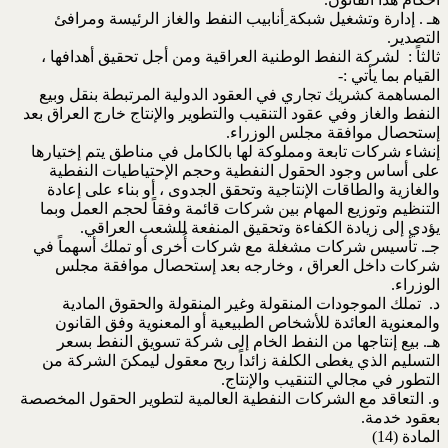
هـ . إدارة وتشغيل شبكة ِأنابيب النفط والغاز الرئيسة ومرافئ
التصدير.
ثالثاً : لشركة النفط الوطنية العراقية ومن أجل تحقيق أهدافها ،
القيام بما يأتي :-
المساهمة كشريك تجاري في العقود الدولية المرتبطة بنقل وبيع
النفط والغاز وفي عقود التنقيب والتطوير والإنتاج خارج العراق بعد
إستحصال موافقة مجلس الوزراء.
إنشاء شركات تابعة ومملوكة لها بالكامل في مناطق يتم إختيارها
على أساس وجود الحقول النفطية وحجم الإحتياطيات النفطية
والغازية والطاقات الإنتاجية وتحقق الجدوى ، أو بناء على إعادة
التنظيم وتوزيع المهام بين شركات قائمة وفقاً لحجم العمل وبما
يؤدي إلى زيادة الكفاءة وتحقيق المنفعة للشعب العراقي.
جـ. تأسيس شركات مشغلة مع شركات أُخرى أو تملك أسهماً في
شركات داخل العراق ، وخارجه بعد إستحصال موافقة مجلس
الوزراء.
د. تملك الموجودات المنقولة وغير المنقولة والحقوق المادية
والمعنوية العائدة للأشخاص الطبيعية أو المعنوية وفق القانون
هـ. بيع إنتاجها من النفط الخام إلى شركة تسويق النفط بسعر
التسليم الذي يغطى الكلفة زائداً ربح معقول ليمكنَ الشركة من
التطور في مجالي التنقيب والإنتاج.
و. التعاقد مع الشركات النفطية العالمية لتطوير الحقول المخصصة
بعقود خدمة.
المادة (14)