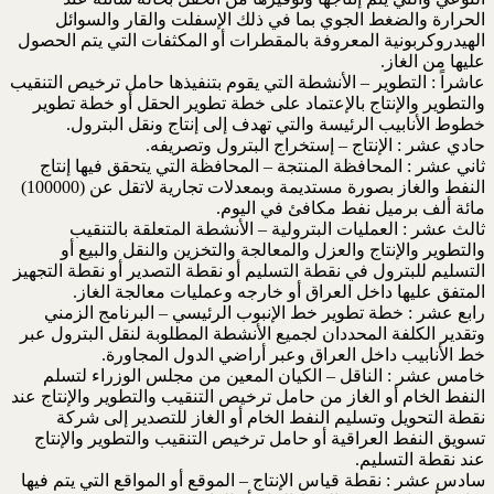
الحرارة والضغط الجوي بما في ذلك الإسفلت والقار والسوائل
الهيدروكربونية المعروفة بالمقطرات أو المكثفات التي يتم الحصول
عليها من الغاز.
عاشراً : التطوير – الأنشطة التي يقوم بتنفيذها حامل ترخيص التنقيب
والتطوير والإنتاج بالإعتماد على خطة تطوير الحقل أو خطة تطوير
خطوط الأنابيب الرئيسة والتي تهدف إلى إنتاج ونقل البترول.
حادي عشر : الإنتاج – إستخراج البترول وتصريفه.
ثاني عشر : المحافظة المنتجة – المحافظة التي يتحقق فيها إنتاج
النفط والغاز بصورة مستديمة وبمعدلات تجارية لاتقل عن (100000)
مائة ألف برميل نفط مكافئ في اليوم.
ثالث عشر : العمليات البترولية – الأنشطة المتعلقة بالتنقيب
والتطوير والإنتاج والعزل والمعالجة والتخزين والنقل والبيع أو
التسليم للبترول في نقطة التسليم أو نقطة التصدير أو نقطة التجهيز
المتفق عليها داخل العراق أو خارجه وعمليات معالجة الغاز.
رابع عشر : خطة تطوير خط الإنبوب الرئيسي – البرنامج الزمني
وتقدير الكلفة المحددان لجميع الأنشطة المطلوبة لنقل البترول عبر
خط الأنابيب داخل العراق وعبر أراضي الدول المجاورة.
خامس عشر : الناقل – الكيان المعين من مجلس الوزراء لتسلم
النفط الخام أو الغاز من حامل ترخيص التنقيب والتطوير والإنتاج عند
نقطة التحويل وتسليم النفط الخام أو الغاز للتصدير إلى شركة
تسويق النفط العراقية أو حامل ترخيص التنقيب والتطوير والإنتاج
عند نقطة التسليم.
سادس عشر : نقطة قياس الإنتاج – الموقع أو المواقع التي يتم فيها