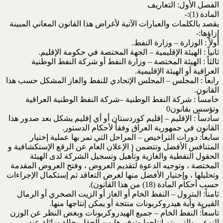
الفصل الأول: التعاريف
المادة (1):-
يقصد بالكلمات والعبارات الآتية لأغراض هذا القانون المعاني المبينة
إزاؤها:-
أولاً : الوزارة – وزارة النفط.
ثانياً : الهيئة الإقليمية – الجهة المختصة في حكومة الإقليم.
ثالثاً : الهيئة المختصة – وزارة النفط أو شركة النفط الوطنية
العراقية أو الهيئة الإقليمية.
رابعاً : المجلس – المجلس الإتحادي للنفط والغاز المشكل حسب هذا
القانون.
خامساً : شركة النفط الوطنية –شركة النفط الوطنية العراقية
وتؤسس بقانون0
سادساً : الإقليم – إقليم كوردستان أو أي إقليم يشكل بعد صدور هذا
القانون في جمهورية العراق وفقاً لأحكام الدستور.
سابعاً: دورات التراخيص – المراحل التي تمر بها عملية إختيار
المتنافس الأفضل وتتضمن ( الإعلان العام عن الرقع الإستكشافية و
الحقول النفطية والغازية وتأهيل وتسجيل الشركة لدى الهيئة
المختصة ، وتوجيه الدعوة لتقديم العروض ، وفتح العروض المقدمة
وتحليلها ، وإختيار الأفضل منها لغرض التعاقد ثم إستكمال الإجراءات
حسب أحكام المادة (18) من هذا القانون).
ثامناً: البترول – النفط الخام أو الغاز أو الزيت الصخري أو الرمال
القيرية وأية هيدروكربونات منتجة أو يمكن إنتاجها منها.
تاسعاً: النفط الخام – جميع الهيدروكربونات وبغض النظر عن الوزن
النوعي والتي يتم إنتاجها وتوفيرها من الحقل بحالة سائلة عند