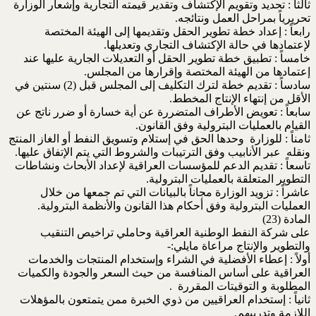
ثالثاً : تحديد وتقويم الإكتشاف وتقدير قيمته التجارية وإشعار الوزارة
تحريرياً بمراحل العمل ونتائجه.
رابعاً : إعداد خطة تطوير الحقل وتقديمها إلى الهيئة المختصة
لإعتمادها في حالة الإكتشاف التجاري وتعديلها.
خامساً : تطبيق خطة تطوير الحقل أو التعديلات الجارية عليها عند
إعتمادها من الهيئة المختصة وإقرارها من المجلس.
سادساً : تقديم خطة لترك التكليف إلى المجلس قبل (2) سنتين في
الأقل من إنتهاء الإنتاج المخطط.
سابعاً : تعويض الأطراف المتضررة عن أية خسارة أو ضرر ناتج عن
القيام بالعمليات البترولية وفق القانون.
ثامناً : للوزارة وحدها الحق في إستلام وتسويق النفط أو الغاز المنتج
ونقله عبر الأنابيب وفق الترتيبات والشروط التي يتم الإتفاق عليها.
تاسعاً : تقديم الدعم للمؤسسات العراقية لإعداد الأبحاث ونشاطات
التطوير المتعلقة بالعمليات البترولية.
عاشراً : تزويد الوزارة مجاناً بالبيانات التي تم جمعها من خلال
العمليات البترولية وفق أحكام هذا القانون والأنظمة البترولية.
المادة (23)
على شركة النفط الوطنية العراقية وحاملي تراخيص التنقيب
والتطوير والإنتاج مراعاة مايلي:-
أولاً : إعطاء الأفضلية في الشراء وإستخدام المنتجات والخدمات
العراقية على أساس المنافسة من حيث السعر والجودة والكميات
المطلوبة و التوقيتات المقررة .
ثانياً : إستخدام العراقيين من ذوي الخبرة ممن يتمتعون بالمؤهلات
اللازمة وتدريبهم.