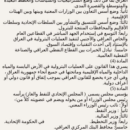
العراق بما في ذلك وضع الستراتيجيات والسياسات والخطط البعيدة
والمتوسطة والقصيرة المدى.
ثانياً: وضع أُسس التعأون بين الوزارات المعنية وبينها وبين الهيئات
الإقليمية.
ثالثاً: وضع أُسس للتنسيق والتشأور بين السلطات الإتحادية وسلطات
الأقاليم والمحافظات المنتجة للبترول.
رابعاً: التوسع في إستخدام الجهد المباشر في القطاعين العام
والخاص العراقي والأجنبي لتنفيذ العمليات البترولية في العراق
بالإستناد إلى أحدث التقنيات وإقتصاد السوق.
خامساً: تبادل الخبرات بين القطاع النفطي العراقي والصناعة
النفطية العالمية.
المادة (4)
يسري هذا القانون على العمليات البترولية في الأرض اليابسة والمياه
الداخلية والمياه الإقليمية وماتحتها في جميع أنحاء جمهورية العراق ،
وفي أي جزء يخضع للقانون العراقي بموجب إتفاق أو قانون دولي أو
أعراف دولية.
المادة (5)
يؤسس مجلس يسمى ( المجلس الإتحادي للنفط والغاز) يرأسه
رئيس مجلس الوزراء أو من يخوله ويضم في عضويته كلاً من:-
أولاً : نائب رئيس الوزراء المعني.
ثانياً : وزير النفط.
ثالثاً: وزير المالية.
رابعاً: وزير التخطيط. في الحكومة الإتحادية.
خامساً: محافظ البنك المركزي العراقي.