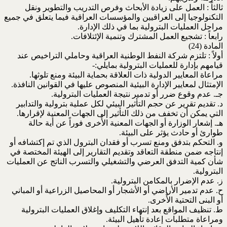
ثالثاً : العمل على زيادة الأبحاث وفرص التدريب والتطوير ونقل
التكنولوجيا إلى العراقيين والمؤسسات العراقية فيما يتعلق في جميع
مراحل العمليات البترولية بما في ذلك الإدارة.
رابعاً : تشجيع العمل المشترك وتنمية الإئتلافات.
المادة (24)
أولاً : تلتزم شركة النفط الوطنية العراقية وحاملي التراخيص عند
قيامهم بإدارة للعمليات البترولية بمايلي:-
مراعاة المعايير الدولية ذات العلاقة بحماية البيئة ومنع تلوثها.
الإمتثال لمعايير الإدارة البيئية المنصوص عليها في القوانين النافذة.
جـ. عدم وقوع ضرر أو تدمير نتيجة العمليات البترولية.
د. تقديم تقرير عن حجم التأثير البيئي لكل عملية بترولية والتدابير
التي يمكن أن تخفف من ذلك التأثير إلى الجهات المعنية لإقرارها.
هـ. إشعار الوزارة أو الجهات المعنية الأُخرى فوراً عن أية حالة
طوارئ أو حادث يؤثر على البيئة.
و. التحكم بتدفق ومنع تسرب أو فقدان البترول الذي تم إكتشافه أو
إنتاجه ضمن منطقة التعاقد وتقديم التقارير إلى الهيئة المختصة في
شأن كمية التدفق العرضي والتشغيلي والتسرب الناتج عن العمليات
البترولية.
ز. عدم الإضرار بالمكامن البترولية.
ح. عدم تدمير الأراضي أو الأشجار أو المحاصيل الزراعية أو المباني
أو البنى التحتية الأُخرى.
ط. تنظيف المواقع بعد إنتهاء التكليف وإغلاق العمليات البترولية
ومراعاة متطلبات إعادة تأهيل البيئة.