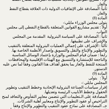
والغاز.
ثانياً: المصادقة على الإتفاقيات الدولية ذات العلاقة بقطاع النفط
والغاز.
المادة (8)
يتولى مجلس الوزراء مايلي:-
أولاً : تقديم مشاريع القوانين المتعلقة بالقطاع النفطي إلى مجلس
النواب.
ثانياً : المصادقة على السياسة البترولية المقدمة من المجلس
والإشراف على تطبيقها.
ثالثاً : الإشراف على إجمالي العمليات البترولية المتعلقة بالتنقيب
والتطوير والإنتاج والنقل والتسويق وإصدار الأنظمة الخاصة بها.
رابعاً : ضمان قيام المجلس والوزارة بإعتماد الوسائل المناسبة
والناجعة للإستشارة والتنسيق مع الهيئات الإقليمية والمحافظات
المنتجة للنفط والغاز بما يحقق أهداف هذا القانون وفقاً لما نص عليه
الدستور.
المادة (9)
أولاً : يتولى
المجلس مايلي :-
إقرار سياسات الصناعة البترولية الإتحادية وخطط التنقيب وتطوير
الحقول وخطط الأنابيب الرئيسة وتعديلها.
المصادقة على الـتعليمات التي تتضمن معايير التفأوض والتعاقد لمنح
التراخيص أو عقود التطوير والإنتاج ومعايير أهلية الشركات.
جـ. المصادقة على نماذج عقود التنقيب والتطوير والإنتاج وفقاً