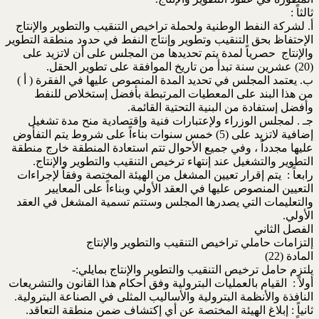
ثالثاً :
أ. لشركة النفط الوطنية ولحملة تراخيص التنقيب والتطوير والإنتاج
الإحتفاظ بحق التنقيب وتطوير وإنتاج النفط في حدود منطقة التطوير
والإنتاج حصرياً لمدة يتم تحديدها من المجلس على أن لاتزيد على
(20) عشرين سنة تبدأ من تاريخ الموافقة على تطوير الحقل.
ب. يعتمد المجلس في تحديد المدة المنصوص عليها في الفقرة ( أ )
من هذا البند على المعطيات المرتبطة بأفضل إستخلاص للنفط
وأفضل إستفادة من البنية التحتية القائمة.
جـ . لمجلس الوزراء ولإعتبارات فنية وإقتصادية منح مدة تشغيل
إضافية لاتزيد على (5) خمس سنوات بناءاً على شروط يتم التفأوض
عليها مجدداً ، وفي جميع الأحوال تتم استعادة المنطقة خارج منطقة
التطوير والتشغيل عند إنتهاء ترخيص التنقيب والتطوير والإنتاج.
رابعاً : يتم إقرار تعيين المشغل من الهيئة المختصة وفقاً لإجراءات
التعيين المنصوص عليها في العقد الأولي وبناءاً على المعايير
والتعليمات التي يصدرها المجلس وستتم تسمية المشغل في العقد
الأولي.
الفصل الثاني
إلتزامات حاملي تراخيص التنقيب والتطوير والإنتاج
المادة (22)
يلتزم حامل ترخيص التنقيب والتطوير والإنتاج بمايلي:-
أولاً : القيام بالعمليات البترولية وفق أحكام هذا القانون والتشريعات
النافذة والأنظمة البترولية والأساليب المثلى في الصناعة البترولية.
ثانياً : إبلاغ الهيئة المختصة عن أي إكتشاف ضمن منطقة التعاقد.