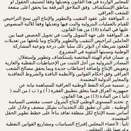
للمعايير الواردة في هذا القانون وتعديلها وفقاً لتصنيف الحقول أو
مناطق الإستكشاف وفق الملاحق المرفقة بما يحقق أعلى منفعة
للشعب العراقي.
د. الموافقة على عقود التنقيب والتطوير والإنتاج التي تمنح التراخيص
للقيام بالعمليات البترولية والبت فيها وتعديلها وفقاً للألية المنصوص
عليها في المادة (18) من هذا القانون.
هـ. الموافقة على جهة التمويل والبت في تحويل الحصص فيما بين
الحاملين لتراخيص التنقيب والتطوير والإنتاج وما يلحقها من تعديلات
للعقود شريطة أن لايؤثر ذلك سلباً على درجة ونوعية المشاركة
الوطنية ونسبتها المئوية في المشروع.
و. ضمان قيام الهيئة المختصة بإستكشاف وتطوير وإستغلال
المصادر البترولية من أجل التثبت من الإحتياطيات النفطية والغازية
وتعويض الإنتاج وإضافة إحتياطات جديدة وبما يحقق مصالح الشعب
العراقي وفق أحكام القوانين والأنظمة النافذة والشروط التعاقدية
والمعايير الدولية المعتمدة.
ز. تسمية شركة النفط الوطنية العراقية للمساهمة نيابة عن
جمهورية العراق فيما يتعلق بتطبيق الفقرة ( أ ) و ( ب ) من البند (
ثانياً ) من المادة (13) من هذا القانون.
ح. تحديد المستوى الوطني لإنتاج البترول حسب مقتضى السياسة
الوطنية ، على أن تطبق تلك التحديدات بشكل منصف وعادل على
أساس نسبة الإنتاج لكل منطقة تعاقد بناءاً على خطط تطوير الحقل
المعتمدة.
ثانياً : لأعضاء المجلس إقتراح السياسات ومشاريع القوانين النفطية
وعرضها على المجلس.