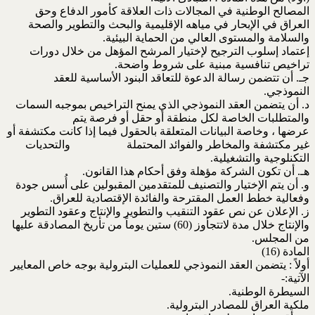
المصالح الوطنية في المجالات ذات العلاقة كأمور الدفاع وحق
العراق في الإبحار في مياهه الإقليمية والبحث والتطوير والصحة
والسلامة والمستوى العالي من الحماية البيئية.
إعتماد إسلوب الترجيح لإختيار المرشح المؤهل من خلال دورات
تراخيص تنافسية مبنية على شروط واضحة.
جـ. أن تتضمن رسالة الدعوة للتعاقد البنود الأساسية للعقد
النموذجي.
د. أن يتضمن العقد النموذجي الذي يمنح التراخيص بموجبه السمات
والمتطلبات الخاصة لكل منطقة أو حقل أو فرصة يتم
عرضها ، وخاصة البيانات المتعلقة بالحقول فيما إذا كانت مكتشفة أو
غير مكتشفة والمخاطر والفوائد المحتملة والتحديات
التكنلوجية والتشغيلية.
هـ. أن تكون الشركة مؤهلة وفق أحكام هذا القانون.
و. أن يتم الإختيار والتصنيف للمتقدمين المقبولين على أُسس جودة
وفعالية خطط العمل المقترحة والفائدة الإقتصادية للعراق.
ز. الإعلان عن نص عقود التنقيب والتطوير والإنتاج وعقود التطوير
والإنتاج خلال مدة لاتتجأوز (60) ستين يوماً من تأريخ المصادقة عليها
من المجلس.
المادة (16)
أولاً : يتضمن العقد النموذجي للعمليات البترولية بوجه خاص المعايير
الآتية:-
السيطرة الوطنية.
ملكية العراق للمصادر البترولية.