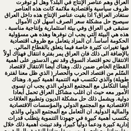
العراق وهم عناصر الإنتاج في البلد؟ وهل لو توفرت
ظروف سياسية واقتصادية ملائمة كانت هذه العناصر
ستغادر العراق؟ اذا بقيت عناصر الإنتاج هذه داخل العراق
سيصبح حل مشكلة سعر الصرف اسهل لان الأموال
ستبقى في العراق وفي بيئة استثمارية وإنتاجية مناسبة .
هذه هي البيئة التي يجب ان نوفرها وهذه هي مسؤولية
الحكومة أساساً. ان المزاد يتعامل مع ظروف اقتصادية
فيها تغيرات كثيرة خاصة فيما يتعلق بالقطاع المالي.
بالإضافة الى ذلك فان العراق يمر بفترة انتقال فهناك أولاً
الانتقال نحو اقتصاد السوق وقد نص الدستور على أهمية
القطاع الخاص ضمن ذلك. وهناك أيضا الانتقال لاقتصاد
السّلم من اقتصاد الحرب والحصار ( الذي ظل معنا لفترة
طويلة) والذي تكتسب فيه التنمية أهمية كبيرة. وهناك
أيضا التكامل مع المجتمع الدولي الذي يجب ان تسوى
الأمور معه حيث ان اغلب مشاكل العراق تحمل أبعادا
دولية. ويشمل ذلك حل مشكلة الديون وتطبيع العلاقات
الاقتصادية مع المجتمع الدولي والمؤسسات الاقتصادية
والمالية الدولية. ان التعامل مع المجتمع الدولي والذي
يكتسب أهمية كبيرة في جهودنا التنموية يتطلب قدرات
إدارية كبيرة ودعماً دولياً كبيراً، وقد تبينت أهمية ذلك خلال
مفاوضاتنا مع نادي باريس ومفاوضاتنا النقدية والمالية مع