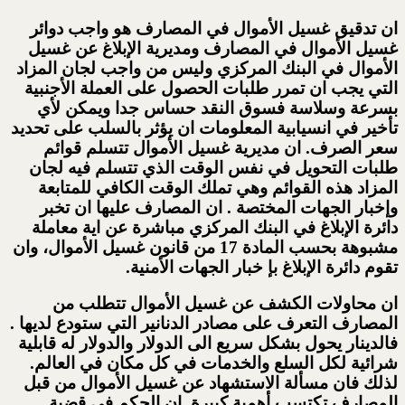
ان تدقيق غسيل الأموال في المصارف هو واجب دوائر
غسيل الأموال في المصارف ومديرية الإبلاغ عن غسيل
الأموال في البنك المركزي وليس من واجب لجان المزاد
التي يجب ان تمرر طلبات الحصول على العملة الأجنبية
بسرعة وسلاسة فسوق النقد حساس جدا ويمكن لأي
تأخير في انسيابية المعلومات ان يؤثر بالسلب على تحديد
سعر الصرف. ان مديرية غسيل الأموال تتسلم قوائم
طلبات التحويل في نفس الوقت الذي تتسلم فيه لجان
المزاد هذه القوائم وهي تملك الوقت الكافي للمتابعة
وإخبار الجهات المختصة . ان المصارف عليها ان تخبر
دائرة الإبلاغ في البنك المركزي مباشرة عن اية معاملة
مشبوهة بحسب المادة 17 من قانون غسيل الأموال، وان
تقوم دائرة الإبلاغ بإ خبار الجهات الأمنية.
ان محاولات الكشف عن غسيل الأموال تتطلب من
المصارف التعرف على مصادر الدنانير التي ستودع لديها .
فالدينار يحول بشكل سريع الى الدولار والدولار له قابلية
شرائية لكل السلع والخدمات في كل مكان في العالم.
لذلك فان مسألة الاستشهاد عن غسيل الأموال من قبل
المصارف تكتسب أهمية كبيرة. ان الحكم في قضية