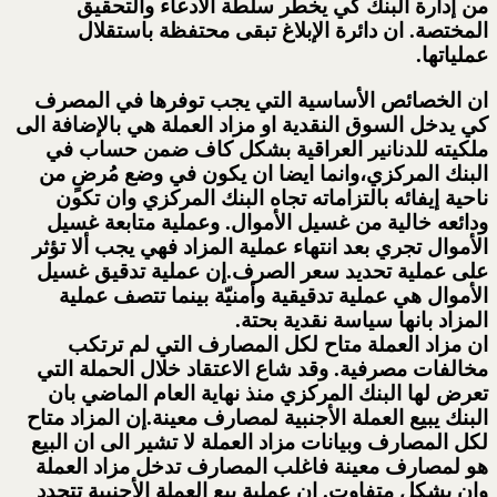
من إدارة البنك كي يخطر سلطة الادعاء والتحقيق
المختصة. ان دائرة الإبلاغ تبقى محتفظة باستقلال
عملياتها.
ان الخصائص الأساسية التي يجب توفرها في المصرف
كي يدخل السوق النقدية او مزاد العملة هي بالإضافة الى
ملكيته للدنانير العراقية بشكل كاف ضمن حساب في
البنك المركزي،وانما ايضا ان يكون في وضع مُرضٍ من
ناحية إيفائه بالتزاماته تجاه البنك المركزي وان تكون
ودائعه خالية من غسيل الأموال. وعملية متابعة غسيل
الأموال تجري بعد انتهاء عملية المزاد فهي يجب ألا تؤثر
على عملية تحديد سعر الصرف.إن عملية تدقيق غسيل
الأموال هي عملية تدقيقية وأمنيّة بينما تتصف عملية
المزاد بانها سياسة نقدية بحتة.
ان مزاد العملة متاح لكل المصارف التي لم ترتكب
مخالفات مصرفية. وقد شاع الاعتقاد خلال الحملة التي
تعرض لها البنك المركزي منذ نهاية العام الماضي بان
البنك يبيع العملة الأجنبية لمصارف معينة.إن المزاد متاح
لكل المصارف وبيانات مزاد العملة لا تشير الى ان البيع
هو لمصارف معينة فاغلب المصارف تدخل مزاد العملة
وإن بشكل متفاوت. ان عملية بيع العملة الأجنبية تتحدد