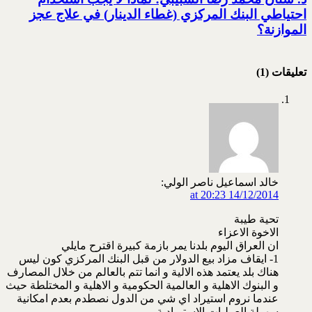
احتياطي البنك المركزي (غطاء الدينار) في علاج عجز
الموازنة؟
تعليقات (1)
خالد اسماعيل ناصر الولي:
14/12/2014 at 20:23
تحية طيبة
الاخوة الاعزاء
ان العراق اليوم بلدنا يمر بازمة كبيرة اقترح مايلي
1- ايقاف مزاد بيع الدولار من قبل البنك المركزي كون ليس
هناك بلد يعتمد هذه الالية و انما تتم بالعالم من خلال المصارف
و البنوك الاهلية و العالمية الحكومية و الاهلية و المختلطة حيث
عندما نروم استيراد اي شي من الدول نصطدم بعدم امكانية
سهولة العمليات الاستيرادية