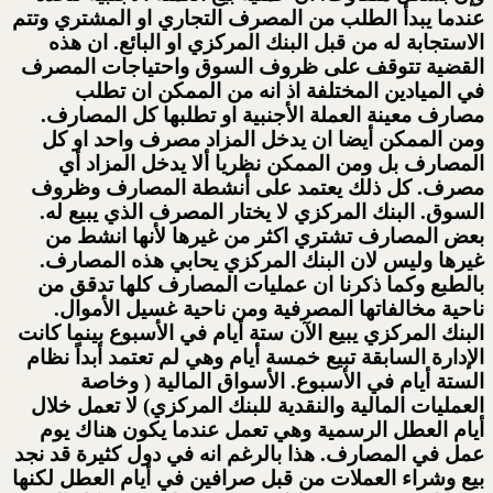
عندما يبدأ الطلب من المصرف التجاري او المشتري وتتم
الاستجابة له من قبل البنك المركزي او البائع. ان هذه
القضية تتوقف على ظروف السوق واحتياجات المصرف
في الميادين المختلفة اذ انه من الممكن ان تطلب
مصارف معينة العملة الأجنبية او تطلبها كل المصارف.
ومن الممكن أيضا ان يدخل المزاد مصرف واحد او كل
المصارف بل ومن الممكن نظريا ألا يدخل المزاد أي
مصرف. كل ذلك يعتمد على أنشطة المصارف وظروف
السوق. البنك المركزي لا يختار المصرف الذي يبيع له.
بعض المصارف تشتري اكثر من غيرها لأنها انشط من
غيرها وليس لان البنك المركزي يحابي هذه المصارف.
بالطبع وكما ذكرنا ان عمليات المصارف كلها تدقق من
ناحية مخالفاتها المصرفية ومن ناحية غسيل الأموال.
البنك المركزي يبيع الآن ستة أيام في الأسبوع بينما كانت
الإدارة السابقة تبيع خمسة أيام وهي لم تعتمد أبداً نظام
الستة أيام في الأسبوع. الأسواق المالية ( وخاصة
العمليات المالية والنقدية للبنك المركزي) لا تعمل خلال
أيام العطل الرسمية وهي تعمل عندما يكون هناك يوم
عمل في المصارف. هذا بالرغم انه في دول كثيرة قد نجد
بيع وشراء العملات من قبل صرافين في أيام العطل لكنها