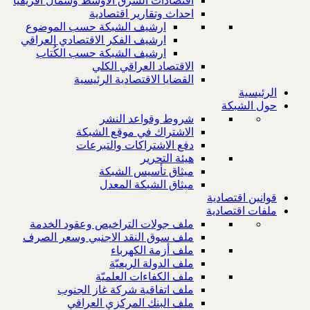
اقتصادات الشرق الاوسط وشمال افريقيا
احداث وتقارير اقتصادية
ارشيف الشبكة حسب الموضوع
ارشيف الفكر الاقتصادي العراقي
ارشيف الشبكة حسب الكُتاب
الاقتصاد العراقي الكلي
القضايا الاقتصادية الرئيسية
الرئيسية
حول الشبكة
شروط وقواعد النشر
الاشتراك في موقع الشبكة
دفع الاشتراكات والتبرعات
هيئة التحرير
ميثاق تأسيس الشبكة
ميثاق الشبكة المعدل
قوانين اقتصادية
ملفات اقتصادية
ملف جولات التراخيص وعقود الخدمة
ملف سوق النقد الاجنبي وسعر الصرف
ملف أزمة الكهرباء
ملف الدولة الريعيّة
ملف الكفاءات العلميّة
ملف اتفاقية شركة غاز الجنوب
ملف البنك المركزي العراقي