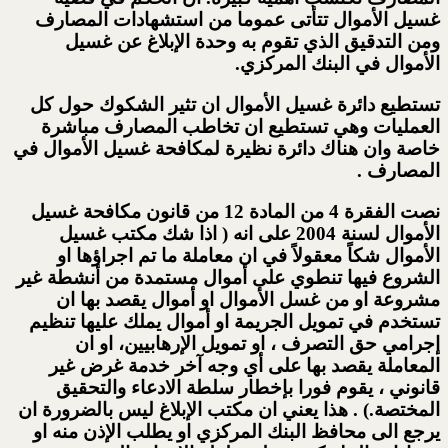
غسيل الأموال تتأتى عموما من استشهادات المصارف
ومن التدقيق الذي تقوم به وحدة الإبلاغ عن غسيل
الأموال في البنك المركزي.
تستطيع دائرة غسيل الأموال ان تثير الشكوك حول كل
العمليات وهي تستطيع ان تخاطب المصارف مباشرة
خاصة وان هناك دائرة نظيرة لمكافحة غسيل الأموال في
المصارف .
نصت الفقرة 4 من المادة 12 من قانون مكافحة غسيل
الأموال لسنة 2004 على انه ( اذا شك مكتب غسيل
الأموال شكاً معقولاً في ان معاملة ما تم اجراؤها او
الشروع فيها تنطوي على أموال مستمدة من أنشطة غير
مشروعة او من غسل الأموال او أموال يقصد بها ان
تستخدم في تمويل الجريمة او أموال يملك عليها تنظيم
إجرامي حق التصرف ، او تمويل الإرهابيين، او ان
المعاملة يقصد بها على أي وجه آخر خدمة غرض غير
قانوني ، يقوم فورا بإخطار سلطة الادعاء والتحقيق
المختصة.) . هذا يعني ان مكتب الإبلاغ ليس بالضرورة ان
يرجع الى محافظ البنك المركزي او يطلب الإذن منه او