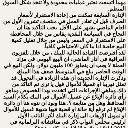
مهما اتسعت تعتبر عمليات محدودة ولا تتخذ شكل السوق
المنظم.
الإدارة السابقة تمكنت من إعادة الاستقرار لأسعار
الصرف قبل ان تغادر العمل في منتصف تشرين الأول من
العام الماضي بشهر على الأقل. يجب التأكيد هنا ان
النجاح في السياسة النقدية يقاس من خلال المحافظة
على الاستقرار في السعر وليس من خلال تقليل كمية
البيع خاصة اذا ما كان الاحتياطي كافياً.
لقد افترضت القيادة الحالية للبنك ، من خلال تلفزيون
العراقية في آذار الماضي، ان البيع اليومي في مزاد
العملة لا يجب ان يتجاوز 100 مليون دولار، ولكن البيع في
الوقت الحاضر يبلغ في المتوسط ضعف هذا المبلغ،
وذكرت الإدارة الجديدة ان هذه الزيادة في التحويل قد
تمثل تهريبا او غسيلاً للأموال فهل يا ترى تم التأكد من
ذلك وماهي الإجراءات التي اتخذت بهذا الخصوص وماهو
رأي دائرة الإبلاغ عن غسيل الأموال في البنك بكلام السيد
المحافظ وهل من متابعة ؟. هذا ونود ان ننوه هنا ان دائرة
الإبلاغ لم ترفع أية حالة او قضية فيها شبهة غسيل للأموال
او تمويل الإرهاب الى إدارة البنك لكن النائب الأول
لرئيس مجلس النواب ذكر في مناقشاته البرلمانية في