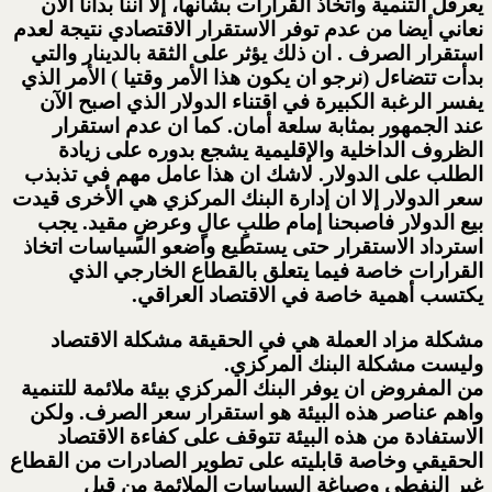
يعرقل التنمية واتخاذ القرارات بشأنها، إلا أننا بدأنا الآن
نعاني أيضا من عدم توفر الاستقرار الاقتصادي نتيجة لعدم
استقرار الصرف . ان ذلك يؤثر على الثقة بالدينار والتي
بدأت تتضاءل (نرجو ان يكون هذا الأمر وقتيا ) الأمر الذي
يفسر الرغبة الكبيرة في اقتناء الدولار الذي اصبح الآن
عند الجمهور بمثابة سلعة أمان. كما ان عدم استقرار
الظروف الداخلية والإقليمية يشجع بدوره على زيادة
الطلب على الدولار. لاشك ان هذا عامل مهم في تذبذب
سعر الدولار إلا ان إدارة البنك المركزي هي الأخرى قيدت
بيع الدولار فاصبحنا إمام طلبٍ عالٍ وعرضٍ مقيد. يجب
استرداد الاستقرار حتى يستطيع واضعو السياسات اتخاذ
القرارات خاصة فيما يتعلق بالقطاع الخارجي الذي
يكتسب أهمية خاصة في الاقتصاد العراقي.
مشكلة مزاد العملة هي في الحقيقة مشكلة الاقتصاد
وليست مشكلة البنك المركزي.
من المفروض ان يوفر البنك المركزي بيئة ملائمة للتنمية
واهم عناصر هذه البيئة هو استقرار سعر الصرف. ولكن
الاستفادة من هذه البيئة تتوقف على كفاءة الاقتصاد
الحقيقي وخاصة قابليته على تطوير الصادرات من القطاع
غير النفطي وصياغة السياسات الملائمة من قبل