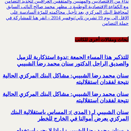
نداء من الاقتصاديين والمهنيين والمثقفين العراقيين لتجديد التضامن
مع الكفاءة الإقتصادية الوطنية د. مظهر محمد صالح النائب السابق
لمحافظ البنك المركزي بعد تأجيل محاكمته للمرّة السادسة على
الاقل الى يوم 19 تشرين ثاني/نوفمبر 2014 – انقر هنا للمشاركة في
حملة التضامن
أبحاث ومقالات أخرى للکاتب
للتذكير هذا المساء الجمعة :ندوة استذكارية للزميل
والصديق الراحل الدكتور سنان محمد رضا الشبيبي
سنان محمد رضا الشبيبي: مشاكل البنك المركزي الحالية
نتيجة لفقدان استقلاليته
سنان محمد رضا الشبيبي: مشاكل البنك المركزي الحالية
نتيجة لفقدان استقلاليته
سنان الشبيبي لـ ( المدى ): المساس باستقلالية البنك
المركزي يعرض أموالنا في الخارج للخطر
د. سنان محمد رضا الشبيبي: لماذا لا يجب استخدام