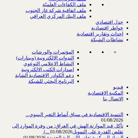
ملف الكفاءات العلميّة
ملف اتفاقية شركة غاز الجنوب
ملف البنك المركزي العراقي
جدل اقتصادي
خواطر إقتصادية
احداث وتقارير اقتصادية
نشاطات الشبكة
المؤتمرات والورشات
الندوات الالكترونية (وبينارات)
النشاط الاعلامي التوعوي
اصدارات الكتب الالكترونية
دعم الكوادر الاقتصادية الشابة
البرنامج البحثي للشبكة
فيديو
المكتبة الاقتصادية
الاتصال بنا
التنمية الإقتصادية في سياق أنماط التغير البنيوي...
01/08/2026
تآكل قيد الموازنة الهش في العراق: من وفرة الموارد إلى
تقلص القدرة على التمويل‎ (...
01/08/2026
البنوك المركزية تغادر الليبرالية الجديدة
01/08/2026