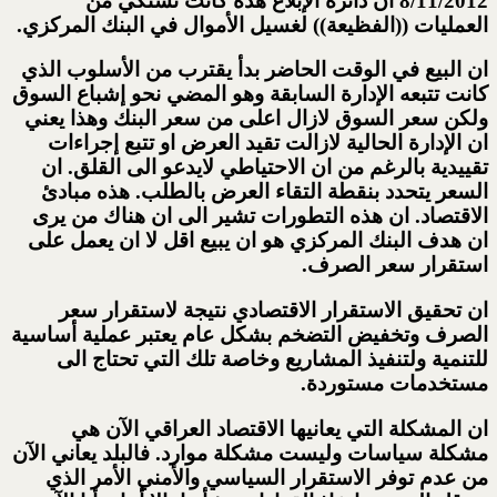
8/11/2012 ان دائرة الإبلاغ هذه كانت تشتكي من
العمليات ((الفظيعة)) لغسيل الأموال في البنك المركزي.
ان البيع في الوقت الحاضر بدأ يقترب من الأسلوب الذي
كانت تتبعه الإدارة السابقة وهو المضي نحو إشباع السوق
ولكن سعر السوق لازال اعلى من سعر البنك وهذا يعني
ان الإدارة الحالية لازالت تقيد العرض او تتبع إجراءات
تقييدية بالرغم من ان الاحتياطي لايدعو الى القلق. ان
السعر يتحدد بنقطة التقاء العرض بالطلب. هذه مبادئ
الاقتصاد. ان هذه التطورات تشير الى ان هناك من يرى
ان هدف البنك المركزي هو ان يبيع اقل لا ان يعمل على
استقرار سعر الصرف.
ان تحقيق الاستقرار الاقتصادي نتيجة لاستقرار سعر
الصرف وتخفيض التضخم بشكل عام يعتبر عملية أساسية
للتنمية ولتنفيذ المشاريع وخاصة تلك التي تحتاج الى
مستخدمات مستوردة.
ان المشكلة التي يعانيها الاقتصاد العراقي الآن هي
مشكلة سياسات وليست مشكلة موارد. فالبلد يعاني الآن
من عدم توفر الاستقرار السياسي والأمني الأمر الذي