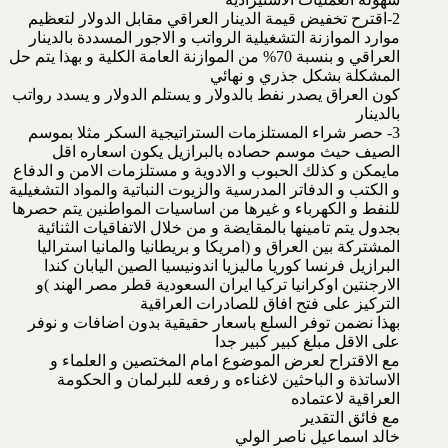
2-اقترح تخفيض قيمة الدينار العراقي مقابل الدولار لتعظيم
موارد الموازنة التشغيلية الرواتب و الاجور المسددة بالدينار
العراقي و بنسبة 70% من الموازنة العامة الكلية و بهذا يتم حل
المشكلة بشكل جذري و نهائي
كون العراق يصدر نفط بالدولار و يستلم الدولار و يسدد رواتب
بالدينار
3- حصر شراء المستلزمات الستراتيجية السكر مثلا بموسم
الصيف حيث موسم حصاده بالبرازيل يكون اسعاره اقل
مايمكن و كذلك الحبوب و الادوية و مستلزمات الامن و الدفاع
و الكتب و الدفاتر المدرسية والزيوت النباتية والمواد التشغيلية
للنفط و الكهرباء و غيرها من اساسيات المواطنين يتم حصرها
بجدول يتم تامينها بالمقايضة و من خلال الاتفاقيات الثنائية
المشتركة بين العراق و (امريكا و بريطانيا والمانيا استراليا
البرازيل فرنسا كوريا ماليزيا اندونيسيا الصين اليابان كندا
الارجنتين اوكرانيا تركيا ايران السعودية قطر مصر الهند )و
التركيز على فتح افاق للصادرات العراقية
بهذا نضمن توفر السلع باسعار حقيقية بدون اضافات و نوفر
على الاقل مبلغ كبير كبير جدا
مع الاقتراح لعرض الموضوع امام المختصين و العلماء و
الاساتذة و الباحثين لاغناءه و رفعه للبرلمان و الحكومة
العراقية لاعتماده
مع فائق التقدير
خالد اسماعيل ناصر الولي