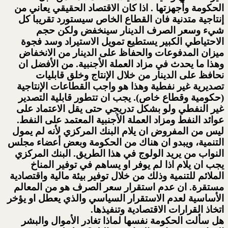
الحكومة وأجهزتها . اذا كان الاقتصاد الحقيقي يعاني من
إنتاجية متدنية فان القطاع الخاص سيستورد تقريبا كل
شيء وسعر الصرف الدينار سينخفض ولكن حجم
الاحتياطي الكبير يستطيع تمويل الاستيراد وسد فجوة
ميزان المدفوعات والحفاظ على الدينار من الانخفاض
وهذا ما يحدث في مزاد العملة الأجنبية. من الأفضل ان
نحافظ على الدينار من خلال الإنتاج وخلق قابليات
تصديرية غير نفطية وهذا هو واجب القطاعات الإنتاجية
(حكومية وقطاع خاص). يجب ان تتطور قابلية التصدير
غير النفطي ولو بشكل تدريجي حتى يقل الاعتماد على
عوائد النفط ومزاد العملة الأجنبية المعتمد على النفط.
ليس من المفروض ان يلام البنك المركزي لأنه لم يمول
التنمية، ويبدو ان هناك من الحكومة وبعض أعضاء مجلس
النواب من يريد الولوج في هذا الطريق. البنك المركزي
يجب ان يلام اذا لم يوفر او يساهم في توفير المناخ
الملائم للتنمية وذلك من خلال توفير بيئة مالية واقتصادية
مستقرة. ان عدم استقرار سعر الصرف هو من المعالم
الأساسية لعدم الاستقرار السياسي والذي يعطل او يؤخر
اتخاذ القرارات الاقتصادية وتنفيذها.
هل سألت الحكومة نفسها لماذا تغادر الأموال والبشر