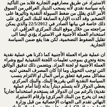
الاستيراد عن طريق مصارفهم التجارية فلابد من التأكيد
بانه سياسة نقدي لأنه يسحب الدينار العراقي من السوق
الأمر الذي يقلل من ضغط السيولة النقدية وتأثيرها على
التضخم. وقد أكدت الإدارة السابقة للبنك المركزي على
ذلك خاصة في بيانها الصادر في 22/5/2012 والذي يمكن
مراجعته من خلال موقع البنك المركزي العراقي. ان
استخدام العملة الأجنبية في الاستيراد يؤدي أيضا الى
تقليل الضغوط التضخمية، لكن هذا يقع ضمن السياسة
التجارية.
ان عملية شراء العملة الأجنبية كما ذكرنا هي عملية نقدية
بحتة وتجري بموجب تعليمات اللجنة التنفيذية لبيع وشراء
العملة الأجنبية او لجنة المزاد. ويتضمن ذلك تدقيق الوثائق
التي توجب التحويل وما اذا كان المصرف المعني لديه
مشاكل مصرفية تتعلق برأس المال او الالتزام بنسب
السياسة النقدية التي يقررها البنك. والبنك المركزي
يعطي الدولار لأنه يتسلم ديناراً بدله (إننا أمام عملية
نقدية) بالرغم من ان الدولار قد يستخدم استخداماً تجارياً
(بعد ان يخرج من البنك المركزي) وأرقام الاستيراد
النهائي تقدم الى الجهات الإحصائية من قبل وزارة