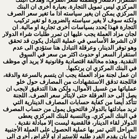
المركزي ليس تمويل التجارة. بعبارة أخرى ان البنك
المركزي يمكن ان يغير سياسته اذا ما تغير سعر الصرف
ولكنه سوف لا يغير سياسته بالضرورة لو تغير تركيب
التجارة فهذا يُحدد بسياسات أخرى تجارية او مالية. ان
لجان مزاد العملة يجب عليها ان تمرر طلبات شراء الدولار
لان الشرط الأساسي في عملية التبادل يكون قد تحقق
وهو توفر الدينار، وعرقلة التبادل هنا ستؤدي الى عدم
استقرار السعر او حدوث اكثر من سعر في السوق
النقدية. وهذه مخالفة اقتصادية وقانونية لا يريد أي موظف
في البنك المركزي ان يرتكبها.
ان عمل لجنة مزاد العملة يجب ان يتسم بالسرعة والدقة،
فاللجنة تدقق الاستشهادات من المصارف حول خلو
عملياتها من غسيل الأموال، ولكن هذا التدقيق لايجب ان
يصل الى حد العرقلة حتى لايتأثر سعر الصرف. اللجنة
تتأكد أيضا من كفاية حسابات المصارف الدينارية التي
تريد مبادلتها بالدولار فالتحويل يمول من حساب المصرف
في البنك المركزي. وبالنسبة للبنك المركزي يعطى
الدولار لقاء الدينار، فالقضية ليست إلا مبادلة نقدية .
المراحل التي تمر بها عملية الحصول على العملة الأجنبية
تبدأ بان يقدم الفرد طلبه للاستيراد او لأغراض أخرى الى