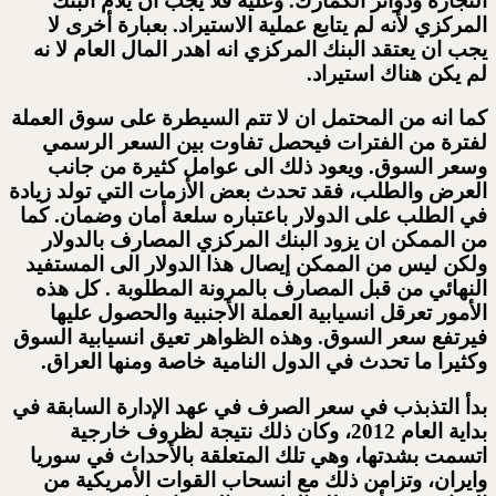
التجارة ودوائر الكمارك. وعليه فلا يجب ان يلام البنك
المركزي لأنه لم يتابع عملية الاستيراد. بعبارة أخرى لا
يجب ان يعتقد البنك المركزي انه اهدر المال العام لا نه
لم يكن هناك استيراد.
كما انه من المحتمل ان لا تتم السيطرة على سوق العملة
لفترة من الفترات فيحصل تفاوت بين السعر الرسمي
وسعر السوق. ويعود ذلك الى عوامل كثيرة من جانب
العرض والطلب، فقد تحدث بعض الأزمات التي تولد زيادة
في الطلب على الدولار باعتباره سلعة أمان وضمان. كما
من الممكن ان يزود البنك المركزي المصارف بالدولار
ولكن ليس من الممكن إيصال هذا الدولار الى المستفيد
النهائي من قبل المصارف بالمرونة المطلوبة . كل هذه
الأمور تعرقل انسيابية العملة الأجنبية والحصول عليها
فيرتفع سعر السوق. وهذه الظواهر تعيق انسيابية السوق
وكثيرا ما تحدث في الدول النامية خاصة ومنها العراق.
بدأ التذبذب في سعر الصرف في عهد الإدارة السابقة في
بداية العام 2012، وكان ذلك نتيجة لظروف خارجية
اتسمت بشدتها، وهي تلك المتعلقة بالأحداث في سوريا
وايران، وتزامن ذلك مع انسحاب القوات الأمريكية من