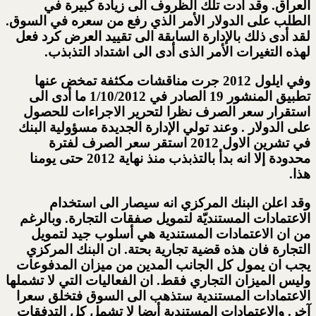
العراق. وقد أدت تلك الظروف الى زيادة كبيرة في
الطلب على الدولار الأمر الذي رفع من سعره في السوق.
لقد أدى ذلك بالإدارة السابقة الى تقييد العرض كرد فعل
لهذه التغيرات الأمر الذى أدى الى اشتداد التذبذب.
وفي ايلول 2012 جرت مناقشات مكثفة تمخض عنها
تطبيق المنشور 19 الصادر في 1/10/2012 ما أدى الى
استقرار سعر الصرف نظرا لتحرير الاجراءات للحصول
على الدولار . وعند تولي الإدارة الجديدة مسؤولية البنك
في تشرين الاول 2012 استقر سعر الصرف لفترة
محدودة إلا انه بدأ بالتذبذب منذ نهاية 2012 حتى يومنا
هذا.
وقد اعلن البنك المركزي انه سيصار الى استخدام
الاعتمادات المستنديّة لتمويل صفقات التجارة. وبالرغم
من ان الاعتمادات المستندية هي أسلوب جيد لتمويل
التجارة فان هذه قضية تجارية بحتة. ان البنك المركزي
يجب ان يمول كل الجانب المدين من ميزان المدفوعات
وليس الميزان التجاري فقط. ان الفعاليات التي لا تشملها
الاعتمادات المستندية ستذهب الى السوق فتخلق سعرا
آخر. والاعتمادات المستندية أيضا لا تشمل كل التدفقات