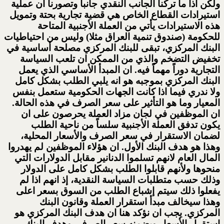
ولكن اذا ما تركنا الجانب النقدي جانبا وتصورنا ان عملية
استيرادات القطاع الخاص هي قضية تجارية بحتة وتمويل
هذه الاستيرادات يأتي من العملة الأجنبية المتاحة
للحكومة (صندوق تنمية العراق مثلا) وليس من احتياطيات
البنك المركزي، تبقى للبنك المركزي مصلحة أساسية في
تخفيض التضخم والذي من الممكن ان تلعب السياسة
التجارية دوراً مهماً فيه. ان المبدأ الأساسي الذي يعمل
البنك المركزي بموجبه هو انه يلبي الطلب بشكل كامل
ولا ندري فيما اذا كانت الجهات الحكومية ستعمل بنفس
المعيار وما هو التأثير على سعر الصرف في هذه الحالة.
ان الموظفين في لجان مزاد العملة يحرصون على ان
يكون تدفق العملة الأجنبية سلساً من ناحية الطلب
لضمان الاستقرار في سعر الصرف والأسعار المحلية،
وهذا هو هدف البنك الأول. ان هؤلاء الموظفين لم يهدروا
المال العام لانهم تسلموا الدنانير مقابل الدولارات التي
منحوها ولأنهم قابلوا الطلب بشكل كامل على الدولار
وذلك حسب متطلبات السياسة النقدية، إذ انهم اذا لم
يفعلوا ذلك سيتم إشباع الطلب من السوق بسعر اعلى
وهذا سيخالف مبدأ استقرار العملة وقانون البنك
المركزي. يجب ان نؤكد هنا ان هدف البنك المركزي هو
استقرار الأسعار وبضمنه سعر الصرف، وهدف البنك