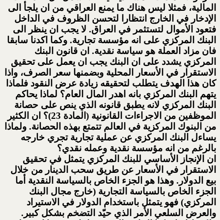
المالية، فمثلا ليس هناك ما يمنع العراقي من ان يلجأ الى
الإدخار في الخارج انتظارا لتحسن الظروف في الداخل
فتعود الأموال لتستثمر في العراق. لا يجب ان ينظر الى
البنك المركزي على انه مؤسسة تجارية. وكما اكدنا سابقا
فان مزاد العملة هو سياسة نقدية. ان قانون البنك
المركزي يشدد على ان البنك يجب ان يعمل على تحقيق
الاستقرار في الأسعار المحلية وبضمنها سعر الصرف، واذا
كان هذا الهدف يتطلب لتحقيقه زيادة عرض النقود فلماذا
يتهم البنك المركزي بانه اهدر المال العام؟ لماذا يحاكم
البنك المركزي لانه يطبق قانونه الذي ينص على حصانة
الموظفين من الاجراءات القانونية (المادة 23)؟ ان الكثير
من البنوك المركزية في العالم تتمتع بهذه الحصانة. ولماذا
يساءل البنك المركزي عن عملية تجارية تجري خارجه
بالرغم من انه مؤسسة نقدية وعمله نقدي؟
ان الإنجاز الأساسي للبنك المركزي يتمثل في تحقيق
الاستقرار في الأسعار عن طريق سحب الدينار من خلال
بيع الدولار. وهذا هو الجزء الخاص بالسياسة النقدية أما
الجزء الخاص بالسياسة التجارية (خارج مجال البنك
المركزي) فهو يتمثل باستخدام الدولار في الاستيراد
والعرض السلعي الأمر الذي حيّد التضخم بشكل كبير.