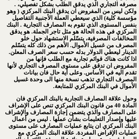
مصرفه التجاري الذي يدقق الطلب بشكل تفصيلي، .
ولكن ليس من المفروض ان يدقق البنك المركزي ( وهو
مؤسسة كلية) الذي سيعطي العملة الأجنبية التفاصيل
بنفس المستوى الذي تقوم به المصارف التجارية . البنك
المركزي في هذه الحالة هو مثل تاجر الجملة. هو يدقق
المخالفات المصرفية، يتسّلم الاستشهاد حول خلو
المصرف من غسيل الأموال. الأهم من ذلك كله يتسّلم
الدينار ليعطي الدولار بدله حسب سعر الصرف المعلن.
اذا كانت هناك قوائم تجارية مع الطلب فإنها من
المفروض ان تدقق على مستوى المصرف التجاري لأنها
تقدم اليه في الأساس. وعلى أية حال فان بيانات
المصرف التجاري تذهب نسخة منها الى وحدة غسيل
الأموال في البنك المركزي للمتابعة.
وحول علاقة المصارف التجارية بالبنك المركزي فان
المادة 40 من قانون البنك المركزي تنص على الإشراف
على المصارف والذي يتضمن إجازة المصارف والإشراف
عليها وإصدار التعليمات بشأن عملها . ليس من أعمال
البنك المركزي ان يتابع عمليات المصارف على مستوى
عمليات الإقراض المفردة. علاقة البنك المركزي مع