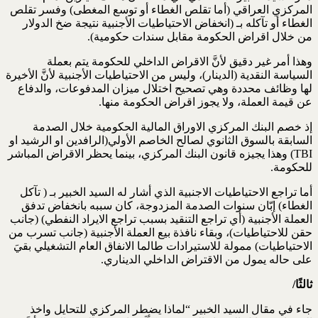
المركزي العراقي (أما تقلص الغطاء أو توسع المغطى) وفسر تقلص
الغطاء أو تآكله بـ (انخفاض الاحتياطيات الأجنبية نتيجة ضخ الدولار
من خلال اقراض الحكومة مقابل سندات حكومية).
وهذا أمر غير دقيق لأنَّ الاقراض الداخلي للحكومة يتم بعملة
السياسة النقدية (الدينار)، وليس من الاحتياطيات الأجنبية لأنَّ الأخيرة
لها وظائف محددة وهي تصحيح اختلال ميزان المدفوعات، والدفاع
عن قيمة العملة، ولا يجوز اقراض الحكومة منها.
إذ خصم البنك المركزي الاوراق المالية الحكومية خلال الصدمة
السابقة بالسوق الثانوي لصالح الخاصم الأولي(الرافدين او الرشيد او
TBI) وهذا يجيزه قانون البنك المركزي، بينما يحظر الاقراض المباشر
للحكومة.
أما تراجع الاحتياطيات الاجنبية الذي أشار له السيد الخبير بـ ( تآكل
الغطاء) إبّان سنوات الصدمة المزدوجة، كان سببه بانخفاض تدفق
العملة الأجنبية (أي تراجع التنقيد بسبب تراجع الايراد النفطي) (جانب
حقن للاحتياطيات)، وبقاء نافذة بيع العملة الأجنبية (جانب تسرب من
الاحتياطيات) ممولة للاستيرادات طالما الانفاق العام التشغيلي بقيَ
على حاله يمول من الاقتراض الداخلي الديناري.
ثالثًا/
جاء في مقال السيد الخبير “لماذا يضطر المركزي للتحايل واخذ