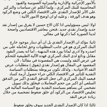
بالأمور الإجرائية والإدارية والميزانية العمومية والقيود
المحاسبية للبنك المركزي ، وإنما أتكلم عن سياسات والتركيز
على الأثر للإصدار النقدي على الاقتصاد الكلي في وضع الركود
وهو هدف الورقة ، وعليه او ان اوضح الامور الآتية :
اولا: ليس مسؤوليتي اذا كان الاخ حسين لا يفرق بين إصدار نقد
جديد وإصدار نقدي جديد ،فنحن معاشر الاقتصاديين واضحة
لدينا الصورة كما ذكرتها في مقالي.
ثانيا: مؤكد ان الإصدار النقدي بل ان اَي دينار موجود خارج
البنك المركزي هو في جانب المطلوبات وحق لحامله على من
اصدره ولا ادري لماذا يورد هذه البديهية ، اما انه يصدر النقود
مقابل ودائع لدى البنك المركزي فهذه الآلية الطبيعية للتحكم
في عرض النقد وليست هي المقصودة في مقالنا ، لان
المقصود في المقال هو إصدار نقدي (يفوق ) متطلبات عرض
النقد الاعتيادية ، ولذلك تكون مربوطة بمتطلبات السياسة
النقدية للتأثير في الاقتصاد الكلي جراء حصول أزمة كساد
فيعمد البنك المركزي الى جعل التدفق النقدي اكبر من التدفق
السلعي اَي اكبر من حجم المعاملات فيخلق بذلك تمويل
تضخمي كي يساهم بسياسته النقدية مع السياسة المالية في
تخليص الاقتصاد من الركود اَي خلق ضغوط تضخمية من خلال
زيادة عرض النقد
ثالثا: اذا كان الإصدار النقدي الجديد سوف يخلق ضغوط