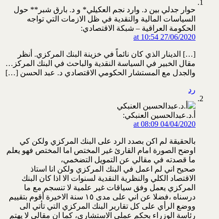
حوار جدلي بين د. وارد نجم العكيلي* و د. بارق شبر** حول
السياسات المالية والنقدية في ظل الازمات التي تواجه
الحكومة العراقية – شبكة الاقتصادي:
27/06/2020 at 10:54
[…] الدينار الذي كان نائماً في خزينة البنك المركزي. أنظر
مقال الخبير في السياسة النقدية والباحث في البنك المركز…
والجدل مع المستشار الحكومي الاقتصادي د. عبد الحسن […]
رد
أ.د.عبدالحسين العنبكي:
04/04/2020 at 08:09
بالحقيقة لم اكن بصدد الرد على البنك المركزي ولكن كي
اوضح الصورة امام القارئ غير المختص اما المختص فهو يعلم
ما قصدته في مقالي عن التمويل التضخمي،
صحيح اني لم اعمل في البنك المركزي ولكن انا استاذ
الاقتصاد الكلي والنظرية النقدية لسنوات الا اذا كان البنك
المركزي يعمل وفق سياقات غير علمية لا تنسجم مع ما
درسناه ،فضلا عن اني على مدى ١٥ سنة الاخيرة أقوم بتقييم
ووضع الرأي على كل تقارير البنك المركزي التي تأتي الى
رئاسة الوزراء بحكم عملي الاستشاري، كما ان مقالي لا يهتم