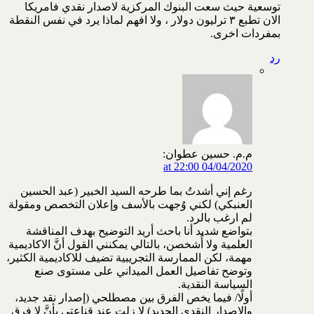
توسعية حيث سعت البنوك المركزية لاصدار نقدي فامريكا
الان تطبع ٣ ترليون دولار ، ولا افهم لماذا يرد في نفس النقطة
بمفردات اخرى.
رد
م.م. حسين عطوان:
04/04/2020 at 22:00
رغم إني أشدتُ بما طرحه السيد الخبير (عبد الحسين
العنبكي) لكني وُجهت بالأسف وإعلان التخصص ومقولة
لم ارغب بالرد.
بتواضع شديد أنا باحث أريد التوضيح بهدف المناقشة
العلمية ولا أُشخصن، بالتالي يمكنني القول أنَّ الاكاديمية
مهمة، لكن الممارسة التجريبية تضيف للاكاديمية الكثير،
وتوضح تفاصيل العمل الميداني على مستوى صنع
السياسة النقدية.
أولًا/ فيما يخص الفرق بين مصطلحي (إصدار نقد جديد،
والاصدار النقدي الجديد) لا زلت عند قناعتي بأنَّ لا فرق