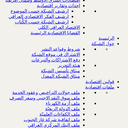
اقتصادات الشرق الاوسط وشمال افريقيا
احداث وتقارير اقتصادية
ارشيف الشبكة حسب الموضوع
ارشيف الفكر الاقتصادي العراقي
ارشيف الشبكة حسب الكُتاب
الاقتصاد العراقي الكلي
القضايا الاقتصادية الرئيسية
الرئيسية
حول الشبكة
شروط وقواعد النشر
الاشتراك في موقع الشبكة
دفع الاشتراكات والتبرعات
هيئة التحرير
ميثاق تأسيس الشبكة
ميثاق الشبكة المعدل
قوانين اقتصادية
ملفات اقتصادية
ملف جولات التراخيص وعقود الخدمة
ملف سوق النقد الاجنبي وسعر الصرف
ملف أزمة الكهرباء
ملف الدولة الريعيّة
ملف الكفاءات العلميّة
ملف اتفاقية شركة غاز الجنوب
ملف البنك المركزي العراقي