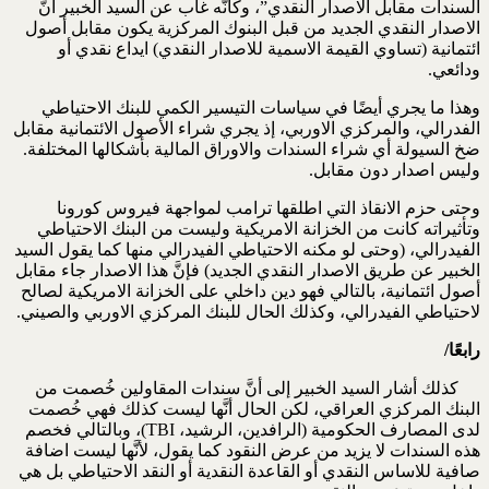
السندات مقابل الاصدار النقدي”، وكأنَّه غاب عن السيد الخبير أنَّ
الاصدار النقدي الجديد من قبل البنوك المركزية يكون مقابل أصول
ائتمانية (تساوي القيمة الاسمية للاصدار النقدي) ايداع نقدي أو
ودائعي.
وهذا ما يجري أيضًا في سياسات التيسير الكمي للبنك الاحتياطي
الفدرالي، والمركزي الاوربي، إذ يجري شراء الأصول الائتمانية مقابل
ضخ السيولة أي شراء السندات والاوراق المالية بأشكالها المختلفة.
وليس اصدار دون مقابل.
وحتى حزم الانقاذ التي اطلقها ترامب لمواجهة فيروس كورونا
وتأثيراته كانت من الخزانة الامريكية وليست من البنك الاحتياطي
الفيدرالي، (وحتى لو مكنه الاحتياطي الفيدرالي منها كما يقول السيد
الخبير عن طريق الاصدار النقدي الجديد) فإنَّ هذا الاصدار جاء مقابل
أصول ائتمانية، بالتالي فهو دين داخلي على الخزانة الامريكية لصالح
لاحتياطي الفيدرالي، وكذلك الحال للبنك المركزي الاوربي والصيني.
رابعًا/
كذلك أشار السيد الخبير إلى أنَّ سندات المقاولين خُصمت من
البنك المركزي العراقي، لكن الحال أنَّها ليست كذلك فهي خُصمت
لدى المصارف الحكومية (الرافدين، الرشيد، TBI)، وبالتالي فخصم
هذه السندات لا يزيد من عرض النقود كما يقول، لأنَّها ليست اضافة
صافية للاساس النقدي أو القاعدة النقدية أو النقد الاحتياطي بل هي