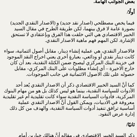
بعض الجوانب الهامة.
أولًا/
فيما يخص مصطلحي (اصدار نقد جديد) و (الاصدار النقدي الجديد)
بصورة عامة لا فرق بينهما، لكن طريقة الطرح في مقال السيد
الخبير الاقتصادي هي التي خلقت هذا الفرق وبإعتقادي لا تستحق
الإشارة. لكن المهم فهم ماهية الاصدار النقدي.
فالاصدار النقدي، هي عملية إنشاء دينار، مقابل أصول ائتمانية، سواء
كانت دينار نقدي أو ودائعي، بعبارةٍ أخرى يعني اخراج النقد الموجود
في خزينة البنك المركزي ليصبح ضمن الكتلة النقدية، بعد أن كان
خارج الاخيرة – أي إنشاء مطلوبات على البنك المركزي- مقابل
حصوله على تلك الاصول الائتمانية في جانب الموجودات.
كما أنَّ السيد الخبير الاقتصادي ذكر أن الاصدار النقدي يُعد أحد
الأدوات للسياسة النقدية، بينما هو ليس كذلك بل هو من مهام البنوك
المركزية، فأدوات السياسة النقدية سواء كانت تقليدية أم غير تقليدية
معروفة في الادبيات، ويمكن القول أنَّ الاصدار النقدي عملية
أساسية ترافق تنفيذ أدوات السياسة النقدية، والهدف من كل ذلك
إدارة عرض النقود.
ثانيًا/
ذكر السيد الخبير الاقتصادي في مقاله أنَّ هنالك خيارين أمام