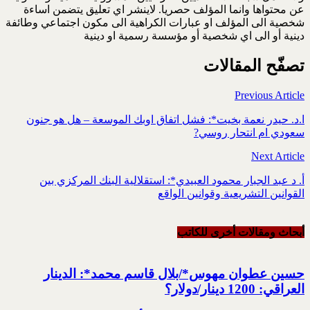
عن محتواها وانما المؤلف حصريا. لاينشر اي تعليق يتضمن اساءة
شخصية الى المؤلف او عبارات الكراهية الى مكون اجتماعي وطائفة
دينية أو الى اي شخصية أو مؤسسة رسمية او دينية
تصفّح المقالات
Previous Article
ا.د. حيدر نعمة بخيت*: فشل اتفاق اوبك الموسعة – هل هو جنون
سعودي ام انتحار روسي?
Next Article
أ. د عبد الجبار محمود العبيدي*: استقلالية البنك المركزي بين
القوانين التشريعية وقوانين الواقع
أبحاث ومقالات أخرى للکاتب
حسين عطوان مهوس*/بلال قاسم محمد*: الدينار
العراقي: 1200 دينار/دولار؟