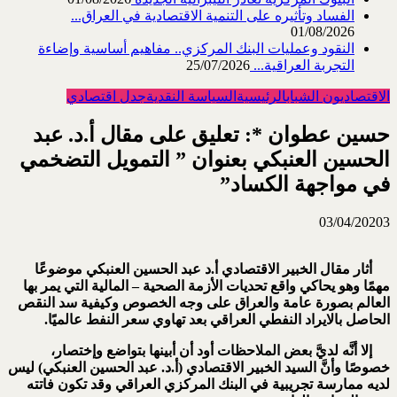
الفساد وتأثيره على التنمية الاقتصادية في العراق...
01/08/2026
النقود وعمليات البنك المركزي.. مفاهيم أساسية وإضاءة
التجربة العراقية...
25/07/2026
الاقتصاديون الشباب
الرئيسية
السياسة النقدية
جدل اقتصادي
حسين عطوان *: تعليق على مقال أ.د. عبد
الحسين العنبكي بعنوان ” التمويل التضخمي
في مواجهة الكساد”
03/04/2020
3
أثار مقال الخبير الاقتصادي أ.د عبد الحسين العنبكي موضوعًا
مهمًا وهو يحاكي واقع تحديات الأزمة الصحية – المالية التي يمر بها
العالم بصورة عامة والعراق على وجه الخصوص وكيفية سد النقص
الحاصل بالايراد النفطي العراقي بعد تهاوي سعر النفط عالميًا.
إلا أنَّه لديَّ بعض الملاحظات أود أن أبينها بتواضع وإختصار،
خصوصًا وأنَّ السيد الخبير الاقتصادي (أ.د. عبد الحسين العنبكي) ليس
لديه ممارسة تجريبية في البنك المركزي العراقي وقد تكون فاتته