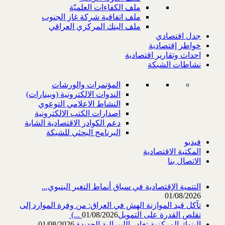
ملف الكفاءات العلميّة
ملف اتفاقية شركة غاز الجنوب
ملف البنك المركزي العراقي
جدل اقتصادي
خواطر إقتصادية
احداث وتقارير اقتصادية
نشاطات الشبكة
المؤتمرات والورشات
الندوات الالكترونية (وبينارات)
النشاط الاعلامي التوعوي
اصدارات الكتب الالكترونية
دعم الكوادر الاقتصادية الشابة
البرنامج البحثي للشبكة
فيديو
المكتبة الاقتصادية
الاتصال بنا
التنمية الإقتصادية في سياق أنماط التغير البنيوي...
01/08/2026
تآكل قيد الموازنة الهش في العراق: من وفرة الموارد إلى
تقلص القدرة على التمويل‎ (...
01/08/2026
البنوك المركزية تغادر الليبرالية الجديدة
01/08/2026