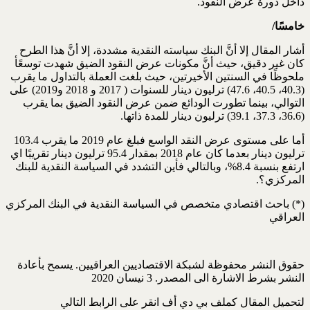
داخل دورة عرض النقود.
خامسًا/
أشار المقال إلا أنَّ البنك سياسته النقدية مشددة، إلا أنَّ هذا الطرح
كان غير دقيق، حيث أنَّ مكونات عرض النقود الضيق شهدت توسعًأ
ملحوظًا في السنتين الأخيرتين، حيث بلغت العملة بالتداول ما يقرب
(40.3، 40.5، 47.6) ترليون دينار للسنوات ( 2017 و 2018 و2019) على
التوالي، بينما تطورت الودائع ضمن عرض النقود الضيق بما يقرب
(36.6، 37.3، 39.1) ترليون دينار للمدة ذاتها.
أما على مستوى عرض النقد الواسع فبلغ عام 2019 ما يقرب 103.4
ترليون دينار بعدما كان عام 2018 بمقدار 95.4 ترليون دينار تقريبًا اي
ارتفع بنسبة 8.4%، وبالتالي فأين التشدد في السياسة النقدية للبنك
المركزي؟.
(*) باحث اقتصادي متخصص في السياسة النقدية في البنك المركزي
العراقي
حقوق النشر محفوظة لشبكة الاقتصاديين العراقيين. يسمح بأعادة
النشر بشرط الاشارة الى المصدر. 3 نيسان 2020
لتحميل المقال كملف بي دي أف انقر على الرابط التالي