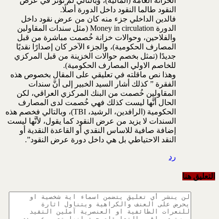
الخزانة العامة (المالية)، وبالتالي لم تؤثر في عرض
النقود طالما النقود داخل الدورة أصلًا.
فالدين الداخلي جزء منه كان من عرض نقود داخل
الدورة Money in circulation (مثل سندات المقاولين
والفلاحين، وحوالات خزانة خُصمت مباشرة من قبل
المصارف الحكومية)، والجزء الآخر كان إصدارًا نقديًا
جديدًا (تمثل بخصم حوالات الخزينة من قبل المركزي
للخاصم الاولي المصارف الحكومية).
وهذا نص ماقلته في تعليقي على المقال بخصوص هذه
الفقرة ” كذلك أشار السيد الخبير إلى أنَّ سندات
المقاولين خُصمت من البنك المركزي العراقي، لكن
الحال أنَّها ليست كذلك فهي خُصمت لدى المصارف
الحكومية (الرافدين، الرشيد، TBI)، وبالتالي فخصم هذه
السندات لا يزيد من عرض النقود كما يقول، لأنَّها ليست
إضافة صافية للاساس النقدي أو القاعدة النقدية أو
النقد الاحتياطي بل هي داخل دورة عرض النقود”.
رد
التعليق هنا