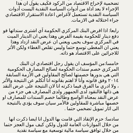
تضخمية لإخراج الاقتصاد من الركود فكيف يقول ان هذا
الإجراء لا يعد اداة من أدوات السياسة النقدية اليست أدوات
السياسة النقدية تستعمل لأغراض اعادة الاستقرار الاقتصادي
جراء اختلاله في الازمات.
رابعا: اذا اقرض البنك المركزي الحكومة اَي اشترى سنداتها فو
دفع دينار للحكومة بقيمة القرض وهذا يعني ان الدينار الميت
في المركزي سوف يحيى ويعني ان عرض النقد ازداد وهذا
يعني ان المغطى توسع حتما وليس تقلص الغطاء ولكن الأثر
للاجرائين على الاقتصاد هو ذاته.
خامسا:من المؤسف ان يقول رجل اقتصادي ان البنك
المركزي خصم سندات الحكومة لصالح المصارف الحكومية
التي هي بدورها خصمتها لصالح المقاولين في الأزمة السابقة
٢٠١٤ وفق قانونه وأنا لا اهتم بقانونه انا أتكلم عن النتيجة والأثر
، ولا ادري ما الفرق فيما ذكرته انا لان النتيجة على عرض النقد
هي ذاتها فالنقود لدى الجمهور ولدى المصارف هي جزء من
عرض النقد بمعناه الواسع وطالما خصم السندات للمصارف او
خصمها مباشرة للمقاولين فالأمر سيان سوف يؤدي بالنتيجة
الى اثار تمويل تضخمي حتما .
سادسا: حزم الإنقاذ التي قامت بها الدول انا ايضا ذكرت انها
من خلال الموازنات العامة للدول ولكن كيف مول العجز حتما
من خلال توافق سياسة مالية توسعية مع سياسة نقدية