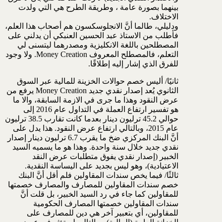
بينهما بصورة عامة ، وطريقة الطرح هي التي ولدت
الاختلاف.
ودليلي، طالما أنَّ الانجلوسكسون هم أصحاب هذا العلم،
فأطلب من الاستاذ عبد الحسين العنبكي أن يدلني على
المصطلحين باللغة الانكليزية ومصدرهما ليتسنى لي
التعلم، فالمصطلح المعروف Money Creation. ولا وجود
للفرق الذي إشار إليه إطلاقًا.
ثانيًا/ أليس خصم حوالات الخزينة للمالية عبر السوق
الثانوي يُعد إصدار نقدي جديد Money Creation يرفع من
عرض النقود وهذا ما جرى في الازمة السابقة، والا ما
هو تفسير ارتفاع العملة في التداول عام 2016 إلى
حوالي 45.2 ترليون دينار بعدما كانت تقارب 38.5 ترليون
عام 2015، وبالتالي ارتفاع عرض النقود. هذا يدل على
أنَّ البنك المركزي ضخ ما يقرب 6.7 ترليون دينار إصدار
نقدي جديد خلال سنة واحدة. وهذا هو ما يسميه السيد
الخبير (إصدار نقدي يفوق متطلبات عرض النقد
الاعتيادية)، وهو ليس بجديد على اليساسة النقدية.
ثالثًا/ فيما يخص سندات المقاولين فلم أقل أنَّ البنك
خصم سندات المقاولين للمصارف والمصارف خصمتها
للمقاولين كما جاء في رد السيد الخبير، بل قلت أنَّ
سندات المقاولين خصمتها المصارف الحكومية
للمقاولين، أي بتعبير آخر هي دين للمصارف على