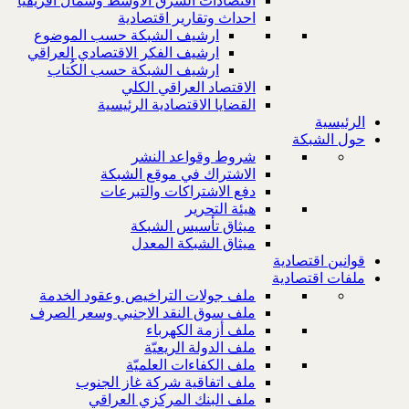
اقتصادات الشرق الاوسط وشمال افريقيا
احداث وتقارير اقتصادية
ارشيف الشبكة حسب الموضوع
ارشيف الفكر الاقتصادي العراقي
ارشيف الشبكة حسب الكُتاب
الاقتصاد العراقي الكلي
القضايا الاقتصادية الرئيسية
الرئيسية
حول الشبكة
شروط وقواعد النشر
الاشتراك في موقع الشبكة
دفع الاشتراكات والتبرعات
هيئة التحرير
ميثاق تأسيس الشبكة
ميثاق الشبكة المعدل
قوانين اقتصادية
ملفات اقتصادية
ملف جولات التراخيص وعقود الخدمة
ملف سوق النقد الاجنبي وسعر الصرف
ملف أزمة الكهرباء
ملف الدولة الريعيّة
ملف الكفاءات العلميّة
ملف اتفاقية شركة غاز الجنوب
ملف البنك المركزي العراقي