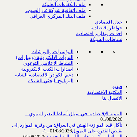
ملف الكفاءات العلميّة
ملف اتفاقية شركة غاز الجنوب
ملف البنك المركزي العراقي
جدل اقتصادي
خواطر إقتصادية
احداث وتقارير اقتصادية
نشاطات الشبكة
المؤتمرات والورشات
الندوات الالكترونية (وبينارات)
النشاط الاعلامي التوعوي
اصدارات الكتب الالكترونية
دعم الكوادر الاقتصادية الشابة
البرنامج البحثي للشبكة
فيديو
المكتبة الاقتصادية
الاتصال بنا
التنمية الإقتصادية في سياق أنماط التغير البنيوي...
01/08/2026
تآكل قيد الموازنة الهش في العراق: من وفرة الموارد إلى
تقلص القدرة على التمويل‎ (...
01/08/2026
البنوك المركزية تغادر الليبرالية الجديدة
01/08/2026