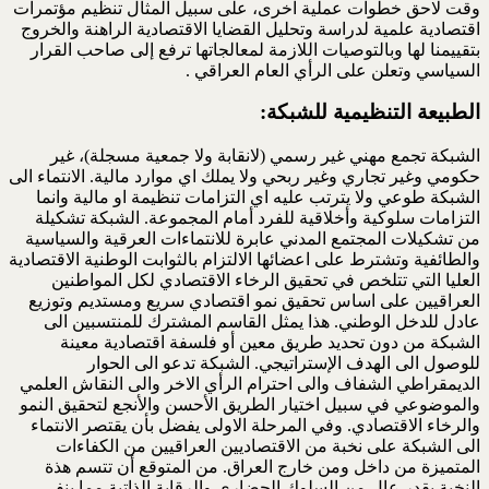
وقت لاحق خطوات عملية اخرى، على سبيل المثال تنظيم مؤتمرات
اقتصادية علمية لدراسة وتحليل القضايا الاقتصادية الراهنة والخروج
بتقييمنا لها وبالتوصيات اللازمة لمعالجاتها ترفع إلى صاحب القرار
السياسي وتعلن على الرأي العام العراقي .
الطبيعة التنظيمية للشبكة:
الشبكة تجمع مهني غير رسمي (لانقابة ولا جمعية مسجلة)، غير
حكومي وغير تجاري وغير ربحي ولا يملك اي موارد مالية. الانتماء الى
الشبكة طوعي ولا يترتب عليه اي التزامات تنظيمة او مالية وانما
التزامات سلوكية وأخلاقية للفرد أمام المجموعة. الشبكة تشكيلة
من تشكيلات المجتمع المدني عابرة للانتماءات العرقية والسياسية
والطائفية وتشترط على اعضائها الالتزام بالثوابت الوطنية الاقتصادية
العليا التي تتلخص في تحقيق الرخاء الاقتصادي لكل المواطنين
العراقيين على اساس تحقيق نمو اقتصادي سريع ومستديم وتوزيع
عادل للدخل الوطني. هذا يمثل القاسم المشترك للمنتسبين الى
الشبكة من دون تحديد طريق معين أو فلسفة اقتصادية معينة
للوصول الى الهدف الإستراتيجي. الشبكة تدعو الى الحوار
الديمقراطي الشفاف والى احترام الرأي الاخر والى النقاش العلمي
والموضوعي في سبيل اختيار الطريق الأحسن والأنجع لتحقيق النمو
والرخاء الاقتصادي. وفي المرحلة الاولى يفضل بأن يقتصر الانتماء
الى الشبكة على نخبة من الاقتصاديين العراقيين من الكفاءات
المتميزة من داخل ومن خارج العراق. من المتوقع أن تتسم هذة
النخبة بقدر عالٍ من السلوك الحضاري والرقابة الذاتية مما ينفي