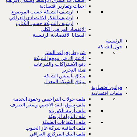
اقتصادات الشرق الاوسط وشمال افريقيا
احداث وتقارير اقتصادية
ارشيف الشبكة حسب الموضوع
ارشيف الفكر الاقتصادي العراقي
ارشيف الشبكة حسب الكُتاب
الاقتصاد العراقي الكلي
القضايا الاقتصادية الرئيسية
الرئيسية
حول الشبكة
شروط وقواعد النشر
الاشتراك في موقع الشبكة
دفع الاشتراكات والتبرعات
هيئة التحرير
ميثاق تأسيس الشبكة
ميثاق الشبكة المعدل
قوانين اقتصادية
ملفات اقتصادية
ملف جولات التراخيص وعقود الخدمة
ملف سوق النقد الاجنبي وسعر الصرف
ملف أزمة الكهرباء
ملف الدولة الريعيّة
ملف الكفاءات العلميّة
ملف اتفاقية شركة غاز الجنوب
ملف البنك المركزي العراقي