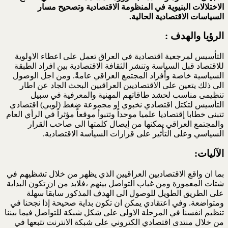
الاختلالات البنيوية في المنظومة الاقتصادية وتصحيح مسار
السياسات الاقتصادية الحالية.
الرؤيا
والهدف :
التأسيس لمرجعية اقتصادية في العراق تعمل على اعطاء الاولوية
للاقتصاد قبل السياسة وتنشر الثقافة الاقتصادية بين افراد الطبقة
السياسية خاصة وأفراد المجتمع العراقي عامةً. ومن اجل الوصول
الى ذلك يتعين على الاقتصاديين العراقيين البحث الجاد عن اطار
تنظيمى مناسب لحشد طاقاتهم المهنية والمعرفية في سبيل
التأسيس لتكتل اقتصادي نخبوي او مجموعة ضغط (لوبي) اقتصادي
تتبنى خطابا إقتصاديا علميا موحداً وتتبوأ موقعاً مؤثراً في الرأي العام
والمجتمع العراقي يمكنها من إيصال كلمتها الى صاحب القرار
السياسي وعلى التأثير على قرارات السياسة الاقتصادية.
الآليات:
بما ان واقع الاقتصاديين العراقيين الذي يظهر من خلال تشظيهم في
شتات المعمورة ومن غياب التواصل بينهم ،فلابد من ان تكون البداية
على الطريق الطويل للوصول الى الهدف المذكور سابقاً سهلة
ومتواضعة. وفي اعتقادي يمكن ان تكون بداية صحيحة إذا نجحنا في
تنظيم انفسنا في المرحلة الاولى على شكل شبكة للتواصل فيما بيننا
من خلال منتدى اقتصادي الكتروني على شبكة الانترنت تتبعها في