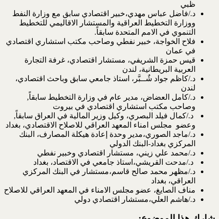
ظبي
د./فاضل عباس مهدي،خبير اقتصادي سابق مع وزارة النفط
ووزارة التخطيط العراقية والمستشار الاقاليمي للتخطيط
التنموي في الامم المتحدة سابقاً.
فلاح الخواجة، خبير نفطي وصاحب مكتب استشاري اقتصادي
في عمان
قيس حمزة الشريفي، مستشار اقتصادي، غرفة التجارة
العربية البريطانية، لندن
د./كاظم جواد شٌــبَّر، استاذ جامعي سابق وباحث اقتصادي،
لندن
د./كامل العضاض، مدير عام في وزارة التخطيط سابقاً,
وصاحب مكتب استشاري اقتصادي في بيروت
د./كمال فيلد البصري، وكيل وزير المالية في العراق سابقاً,
وعضو مجلس امناء المعهد العراقي للاصلاح الاقتصادي، بغداد
د./ماجد الصوري،مدير وحدة إعادة هيكلة المصارف، البنك
المركزي بغداد-البنك الدولي
د./محمد علي زيني، مستشار اقتصادي وخبير نفطي
د./مدحت القريشي،استاذ جامعي في الاقتصاد، بغداد
د./مظهر محمد صالح قاسم،مستشار في البنك المركزي
العراقي، بغداد
مناف الصايغ، عضو مجلس الامناء في المعهد العراقي للاصلاح
د./هاشم العلي،مستشار اقتصادي دولي
شارك هذا الموضوع: