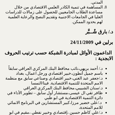
المدني.
المساهمة في تنمية الكادر العلمي الاقتصادي من خلال
مساعدة الطلاب الجامعيين للحصول على زمالات للدراسات
العليا في الجامعات الاجنبية وتقديم النصح والرعاية العلمية
لهم بحدود الممكن.
د./ بارق شٌــبَّر
برلين في
24/11/2009
الداعمون الأوائل لمبادرة الشبكة حسب ترتيب الحروف
الابجدية :
د./ أحمد بريهي،نائب محافظ البنك المركزي العراقي سابقاً
باسم جميل أنطون،خبير اقتصادي ورجل اعمال، بغداد
د./جعفر عبد الغني،خبير اقتصادي وصناعي سابق مع منظمة
الامم المتحدة للتنمية الاقتصادية. فينا/النمسا
د./سنان الشبيبي،محافظ البنك المركزي العراقي
ظافر تقي ال عيسى،مستشار أول سابق – تطوير الأداء في
دائرة التنمية الاقتصادية في ابو ظبي
د./على خضير مرزا،كبير المستشارين في البرنامج الانمائي
للامم المتحدة،
د./علي كاظم حسين ،إقتصادي وخبير نفطي ،مقيم في ابو