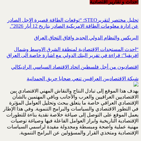
احداث و تقاریر اقتصادیة
تحليل مختصر لتقريرSTEO‏: “توقعات الطاقة قصيرة الاجل الصادر
عن ادارة معلومات الطاقة الامريكية ‏الصادر بتاريخ 12 أيار 2026”.‏
البريكس والنظام الدولي الجديد وافاق التحاق العراق
“احدث المستجدات الاقتصادية لمنطقة الشرق الاوسط وشمال
افريقيا”: قراءة في تقرير البنك الدولي مع اشارة خاصة الى العراق
اقتصاديون من أجل فلسطين اتحاد الاقتصاد السياسي الراديكالي
شبكة الاقتصاديين العراقيين تنعي ضحايا حريق الحمدانية
يهدف هذا الموقع إلى تبادل النتاج والنقاش المهني الاقتصادي بين
الاقتصاديين العراقيين والعرب والأجانب وباقي المهتمين بالشأن
الإقتصادي العراقي خاصة ما يتعلق ببحث وتحليل العوامل المؤثرة
في التطور الاقتصادي والسياسات والبرامج التنموية. وفي هذا الإطار
يعمل الموقع على التوصل إلى صياغة خلاصة نقدية بناءة للتطورات
الإقتصادية التاريخية وابراز العوامل الفاعلة فيها وصياغة توصيات
مهنية عملية واضحة ومبسطة ومجدولة مفيدة لراسمي السياسات
الإقتصادية ومتخذي القرار والمسؤولين عن البرامج التنموية.