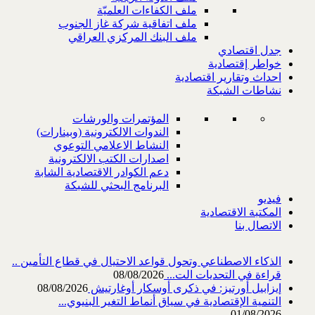
ملف الكفاءات العلميّة
ملف اتفاقية شركة غاز الجنوب
ملف البنك المركزي العراقي
جدل اقتصادي
خواطر إقتصادية
احداث وتقارير اقتصادية
نشاطات الشبكة
المؤتمرات والورشات
الندوات الالكترونية (وبينارات)
النشاط الاعلامي التوعوي
اصدارات الكتب الالكترونية
دعم الكوادر الاقتصادية الشابة
البرنامج البحثي للشبكة
فيديو
المكتبة الاقتصادية
الاتصال بنا
الذكاء الاصطناعي وتحول قواعد الاحتيال في قطاع ‏التأمين ..
قراءة في التحديات الت...
08/08/2026
إيزابيل أورتيز: في ذكرى ‏أوسكار أوغارتيش
08/08/2026
التنمية الإقتصادية في سياق أنماط التغير البنيوي...
01/08/2026