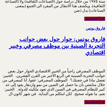
سنة ١٩٧٥ من خلال دراسة حول (الصناعات الثقافية) ولا (الصناعة
الثقافية)، ويكشف هذا الانتقال من المفرد الى الجمع (بمعنى
الصناعات) بدل (صن
اقرأ التفاصيل
فاروق يونس
فاروق يونس: حوار حول بعض جوانب
التجربة الصينية بين موظف مصرفي وخبير
اقتصادي
الموظف المصرفي راجياً من الخبير الاقتصادي الحوار حول بعض
جوانب التجربة الصينية في الربع الأخير من القرن العشرين. الخبير:
تفضل ماذا في جعبتك؟ الموظف المصرفي: عفوا، أنا كمصرفي من
خلال متابعتي بأن ما حصل في الصين من نمو وازدهار يعود إلى حد
كبير للنظام المصرفي في الصين الذي تعود ملكيته للدولة. الخبير:
نعم، ما تقوله صحيح. لكن لنتكلم من البداية. في شهر كانون ال
اقرأ التفاصيل