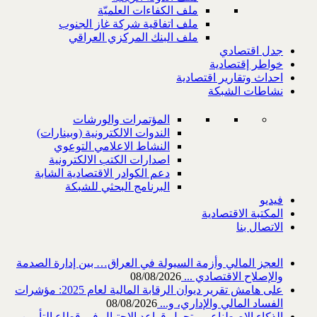
ملف الكفاءات العلميّة
ملف اتفاقية شركة غاز الجنوب
ملف البنك المركزي العراقي
جدل اقتصادي
خواطر إقتصادية
احداث وتقارير اقتصادية
نشاطات الشبكة
المؤتمرات والورشات
الندوات الالكترونية (وبينارات)
النشاط الاعلامي التوعوي
اصدارات الكتب الالكترونية
دعم الكوادر الاقتصادية الشابة
البرنامج البحثي للشبكة
فيديو
المكتبة الاقتصادية
الاتصال بنا
العجز المالي وأزمة السيولة في العراق… بين إدارة الصدمة
والإصلاح الاقتصادي ...
08/08/2026
على هامش تقرير ديوان الرقابة المالية لعام 2025: مؤشرات
الفساد المالي والإداري، و...
08/08/2026
الذكاء الاصطناعي وتحول قواعد الاحتيال في قطاع ‏التأمين ..