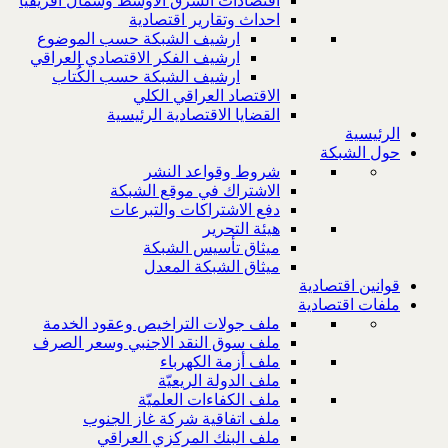
اقتصادات الشرق الاوسط وشمال افريقيا
احداث وتقارير اقتصادية
ارشيف الشبكة حسب الموضوع
ارشيف الفكر الاقتصادي العراقي
ارشيف الشبكة حسب الكُتاب
الاقتصاد العراقي الكلي
القضايا الاقتصادية الرئيسية
الرئيسية
حول الشبكة
شروط وقواعد النشر
الاشتراك في موقع الشبكة
دفع الاشتراكات والتبرعات
هيئة التحرير
ميثاق تأسيس الشبكة
ميثاق الشبكة المعدل
قوانين اقتصادية
ملفات اقتصادية
ملف جولات التراخيص وعقود الخدمة
ملف سوق النقد الاجنبي وسعر الصرف
ملف أزمة الكهرباء
ملف الدولة الريعيّة
ملف الكفاءات العلميّة
ملف اتفاقية شركة غاز الجنوب
ملف البنك المركزي العراقي