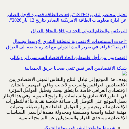
تحليل مختصر لتقريرSTEO‏: “توقعات الطاقة قصيرة الاجل الصادر
عن ادارة معلومات الطاقة الامريكية ‏الصادر بتاريخ 12 أيار 2026”.‏
البريكس والنظام الدولي الجديد وافاق التحاق العراق
“احدث المستجدات الاقتصادية لمنطقة الشرق الاوسط وشمال
افريقيا”: قراءة في تقرير البنك الدولي مع اشارة خاصة الى العراق
اقتصاديون من أجل فلسطين اتحاد الاقتصاد السياسي الراديكالي
شبكة الاقتصاديين العراقيين تنعي ضحايا حريق الحمدانية
يهدف هذا الموقع إلى تبادل النتاج والنقاش المهني الاقتصادي بين
الاقتصاديين العراقيين والعرب والأجانب وباقي المهتمين بالشأن
الإقتصادي العراقي خاصة ما يتعلق ببحث وتحليل العوامل المؤثرة
في التطور الاقتصادي والسياسات والبرامج التنموية. وفي هذا الإطار
يعمل الموقع على التوصل إلى صياغة خلاصة نقدية بناءة للتطورات
الإقتصادية التاريخية وابراز العوامل الفاعلة فيها وصياغة توصيات
مهنية عملية واضحة ومبسطة ومجدولة مفيدة لراسمي السياسات
الإقتصادية ومتخذي القرار والمسؤولين عن البرامج التنموية.
شروط وقواعد النشر في موقع الشبكة