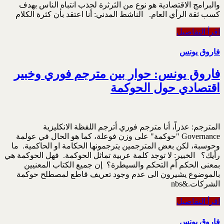
والبرامج الاقتصادية هو نوع من الثرثرة لجذب انتباه الناس بهدف
كسب ثقة الرأي العام. الناشط المدني: أنا اعتقد بأن كثرة الكلام
اقرأ التفاصيل
فاروق يونس
فاروق يونس: حوار بين مترجم فوري وخبير
اقتصادي حول الحوكمة
المترجم: عذراً، أنا مترجم فوري أترجم اللفظة الانكليزية
Governance "حوكمة" على وزن فوعلة، كما هو الحال في عولمة
وحوسبة، لكن بعض المترجمين يترجمونها الحكامة او الحاكمية. ما
رأيك؟ الخبير: لا توجد كلمة عربية تماثل الحوكمة. فهل الحوكمة هي
بمعنى الحكم أم التحكم والسيطرة؟ إن جميع الكتاب المعنيين
بالموضوع يشيرون الى عدم وجود تعريف قاطع لمصطلح حوكمة
الشركات.&nbs
اقرأ التفاصيل
فاروق يونس