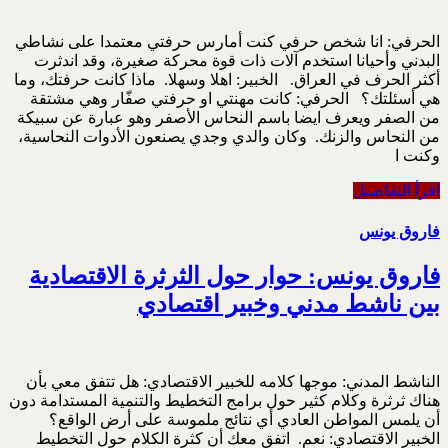
الحرفي: انا شخص حرفي كنت أمارس حرفتي معتمدا على نشاطي
البدني وأحيانا استخدم آلات ذات قوة محركة صغيرة، وقد اندثرت
أكثر الحرف في العراق. الخبير: اهلا وسهلا. ماذا كانت حرفتك، وما
هي أسئلتك؟ الحرفي: كانت مهنتي او حرفتي صفّار وهي مشتقة
من الصفر ويعرف ايضا باسم النحاس الأصفر وهو عبارة عن سبيكة
من النحاس والزنك. وكان والدي وجدي يصنعون الأدوات النحاسية،
وكنت ا
اقرأ التفاصيل
فاروق يونس
فاروق يونس: حوار حول الثرثرة الاقتصادية
بين ناشط مدني وخبير اقتصادي
الناشط المدني: موجها كلامه للخبير الاقتصادي: هل تتفق معي بأن
هناك ثرثرة وكلام كثير حول برامج التخطيط والتنمية المستدامة دون
أن يلمس المواطن العادي أي نتائج ملموسة على أرض الواقع؟
الخبير الاقتصادي: نعم. اتفق معك أن كثرة الكلام حول التخطيط