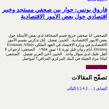
فاروق يونس: حوار بين صحفي مستجد وخبير
اقتصادي حول بعض الامور الاقتصادية
الصحفي: انا صحفي خريج قسم الصحافة لدي بعض الأسئلة حول
بعض الامور الاقتصادية. الخبير: تفضل. إنك تذكرني بقسم الأمور
الاقتصادية في وزارة الاقتصاد في العهد الملكي Economic Affairs
Division، أيام زمان قبل ثورة ١٤ تموز ١٩٥٨. الصحفي: ارجو ان لا
أثقل عليك لدي سؤال واحد. الخبير: أخي العزيز تفضل. الصحفي:
لماذا مزاد العملة في البنك المركزي العراقي؟ لمواصل
اقرأ التفاصيل
تصفّح المقالات
السابق
1
…
3
4
5
6
التالي