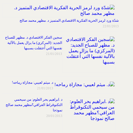
شدّة ورد لرمز الحرية الفكرية الاقتصادي المتميز د. مظهر محمد صالح
22/01/2013
سجين الفكر الاقتصادي د. مظهر للصباح
الجديد: (المركزي) ما يزال يعمل بالآلية
نفسها التي اُعتقلت بسببها
21/01/2013
د. ميثم لعيبي: مجازاة رماحه!
21/01/2013
د .ابراهيم بحر العلوم: من سيحمي
التكنوقراط العراقي؟مظهر محمد صالح
نموذجا
20/01/2013