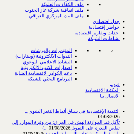
ملف الكفاءات العلميّة
ملف اتفاقية شركة غاز الجنوب
ملف البنك المركزي العراقي
جدل اقتصادي
خواطر إقتصادية
احداث وتقارير اقتصادية
نشاطات الشبكة
المؤتمرات والورشات
الندوات الالكترونية (وبينارات)
النشاط الاعلامي التوعوي
اصدارات الكتب الالكترونية
دعم الكوادر الاقتصادية الشابة
البرنامج البحثي للشبكة
فيديو
المكتبة الاقتصادية
الاتصال بنا
التنمية الإقتصادية في سياق أنماط التغير البنيوي...
01/08/2026
تآكل قيد الموازنة الهش في العراق: من وفرة الموارد إلى
تقلص القدرة على التمويل‎ (...
01/08/2026
البنوك المركزية تغادر الليبرالية الجديدة
01/08/2026