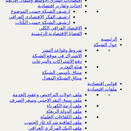
اقتصادات الشرق الاوسط وشمال افريقيا
احداث وتقارير اقتصادية
ارشيف الشبكة حسب الموضوع
ارشيف الفكر الاقتصادي العراقي
ارشيف الشبكة حسب الكُتاب
الاقتصاد العراقي الكلي
القضايا الاقتصادية الرئيسية
الرئيسية
حول الشبكة
شروط وقواعد النشر
الاشتراك في موقع الشبكة
دفع الاشتراكات والتبرعات
هيئة التحرير
ميثاق تأسيس الشبكة
ميثاق الشبكة المعدل
قوانين اقتصادية
ملفات اقتصادية
ملف جولات التراخيص وعقود الخدمة
ملف سوق النقد الاجنبي وسعر الصرف
ملف أزمة الكهرباء
ملف الدولة الريعيّة
ملف الكفاءات العلميّة
ملف اتفاقية شركة غاز الجنوب
ملف البنك المركزي العراقي