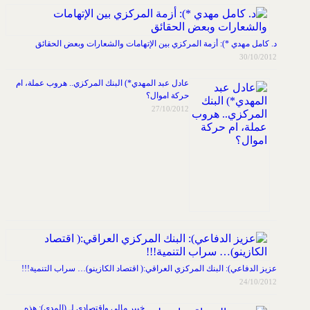
د. كامل مهدي *): أزمة المركزي بين الإتهامات والشعارات وبعض الحقائق
30/10/2012
عادل عبد المهدي*) البنك المركزي.. هروب عملة، ام
حركة اموال؟
27/10/2012
عزيز الدفاعي): البنك المركزي العراقي:( اقتصاد الكازينو)… سراب التنمية!!!
24/10/2012
خبير مالي واقتصادي لـ (المدى): هذه