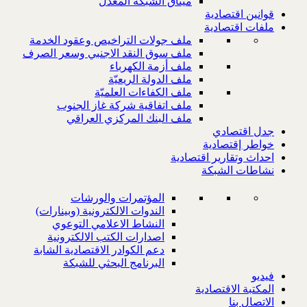
ميثاق الشبكة المعدل
قوانين اقتصادية
ملفات اقتصادية
ملف جولات التراخيص وعقود الخدمة
ملف سوق النقد الاجنبي وسعر الصرف
ملف أزمة الكهرباء
ملف الدولة الريعيّة
ملف الكفاءات العلميّة
ملف اتفاقية شركة غاز الجنوب
ملف البنك المركزي العراقي
جدل اقتصادي
خواطر إقتصادية
احداث وتقارير اقتصادية
نشاطات الشبكة
المؤتمرات والورشات
الندوات الالكترونية (وبينارات)
النشاط الاعلامي التوعوي
اصدارات الكتب الالكترونية
دعم الكوادر الاقتصادية الشابة
البرنامج البحثي للشبكة
فيديو
المكتبة الاقتصادية
الاتصال بنا