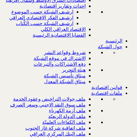
اقتصادات الشرق الاوسط وشمال افريقيا
احداث وتقارير اقتصادية
ارشيف الشبكة حسب الموضوع
ارشيف الفكر الاقتصادي العراقي
ارشيف الشبكة حسب الكُتاب
الاقتصاد العراقي الكلي
القضايا الاقتصادية الرئيسية
الرئيسية
حول الشبكة
شروط وقواعد النشر
الاشتراك في موقع الشبكة
دفع الاشتراكات والتبرعات
هيئة التحرير
ميثاق تأسيس الشبكة
ميثاق الشبكة المعدل
قوانين اقتصادية
ملفات اقتصادية
ملف جولات التراخيص وعقود الخدمة
ملف سوق النقد الاجنبي وسعر الصرف
ملف أزمة الكهرباء
ملف الدولة الريعيّة
ملف الكفاءات العلميّة
ملف اتفاقية شركة غاز الجنوب
ملف البنك المركزي العراقي