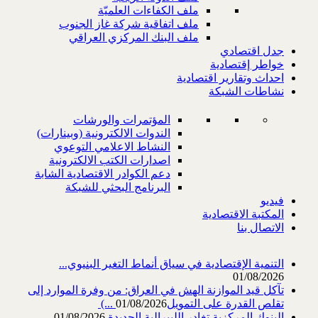
ملف الكفاءات العلميّة
ملف اتفاقية شركة غاز الجنوب
ملف البنك المركزي العراقي
جدل اقتصادي
خواطر إقتصادية
احداث وتقارير اقتصادية
نشاطات الشبكة
المؤتمرات والورشات
الندوات الالكترونية (وبينارات)
النشاط الاعلامي التوعوي
اصدارات الكتب الالكترونية
دعم الكوادر الاقتصادية الشابة
البرنامج البحثي للشبكة
فيديو
المكتبة الاقتصادية
الاتصال بنا
التنمية الإقتصادية في سياق أنماط التغير البنيوي...
01/08/2026
تآكل قيد الموازنة الهش في العراق: من وفرة الموارد إلى
تقلص القدرة على التمويل‎ (...
01/08/2026
البنوك المركزية تغادر الليبرالية الجديدة
01/08/2026