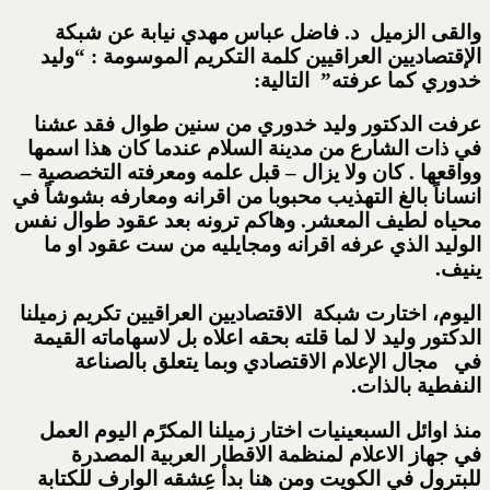
والقى الزميل د. فاضل عباس مهدي نيابة عن شبكة
الإقتصاديين العراقيين كلمة التكريم الموسومة : “وليد
خدوري كما عرفته” التالية:
عرفت الدكتور وليد خدوري من سنين طوال فقد عشنا
في ذات الشارع من مدينة السلام عندما كان هذا اسمها
وواقعها . كان ولا يزال – قبل علمه ومعرفته التخصصية –
انساناً بالغ التهذيب محبوبا من اقرانه ومعارفه بشوشاً في
محياه لطيف المعشر. وهاكم ترونه بعد عقود طوال نفس
الوليد الذي عرفه اقرانه ومجايليه من ست عقود او ما
ينيف.
اليوم، اختارت شبكة الاقتصاديين العراقيين تكريم زميلنا
الدكتور وليد لا لما قلته بحقه اعلاه بل لاسهاماته القيمة
في مجال الإعلام الاقتصادي وبما يتعلق بالصناعة
النفطية بالذات.
منذ اوائل السبعينيات اختار زميلنا المكرًم اليوم العمل
في جهاز الاعلام لمنظمة الاقطار العربية المصدرة
للبترول في الكويت ومن هنا بدأ عِشقه الوارف للكتابة