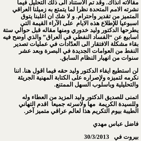
مقالاته آنذاك. وقد تم الاستناد الى ذلك التحليل فيما
نشرته الامم المتحدة نظرا لما يتمتع به زميلنا العراقي
المتميز من تقدير واحترام. و لا شك ان اغلبنا يتوق
اسبوعيا للإطلاع هذه الايام على الآراء القيمة التي
يطرحها الدكتور وليد خدوري ومنها مقاله قبل حوالي ستة
اسابيع عن “الفساد النفطي في العراق” والذي اوضح فيه
بقاء مشكلة الافتقار الى العدًادات في عمليات تصدير
النفط من العوامات الجديدة في البصرة وبعد عشر
سنوات من انهيار النظام السابق.
لن استطيع ايفاء الدكتور وليد حقه فيما اقول هنا. اننا
نكرمه لتميزه ولإصراره على الكتابة المهنية الجريئة
والتحليلية وباسلوب السهل الممتنع.
اتمنى للصديق الدكتور وليد المزيد من العطاء وله
وللسيدة الكريمة مها ولاسرته جميعا اقدم التهاني
الطيبة بيوم التكريم هذا لعالم عراقي متميز آخر.
فاضل عباس مهدي
بيروت في 30/3/2013