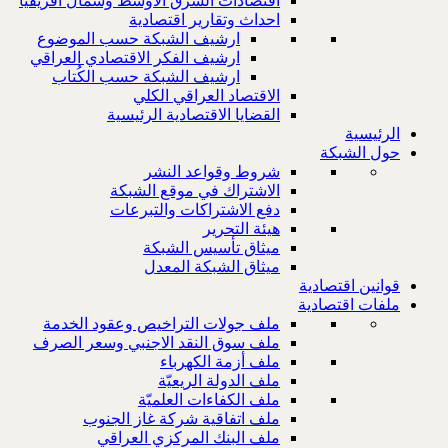
اقتصادات الشرق الاوسط وشمال افريقيا
احداث وتقارير اقتصادية
ارشيف الشبكة حسب الموضوع
ارشيف الفكر الاقتصادي العراقي
ارشيف الشبكة حسب الكُتاب
الاقتصاد العراقي الكلي
القضايا الاقتصادية الرئيسية
الرئيسية
حول الشبكة
شروط وقواعد النشر
الاشتراك في موقع الشبكة
دفع الاشتراكات والتبرعات
هيئة التحرير
ميثاق تأسيس الشبكة
ميثاق الشبكة المعدل
قوانين اقتصادية
ملفات اقتصادية
ملف جولات التراخيص وعقود الخدمة
ملف سوق النقد الاجنبي وسعر الصرف
ملف أزمة الكهرباء
ملف الدولة الريعيّة
ملف الكفاءات العلميّة
ملف اتفاقية شركة غاز الجنوب
ملف البنك المركزي العراقي