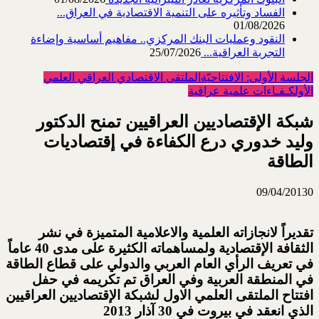
الفساد وتأثيره على التنمية الاقتصادية في العراق...
01/08/2026
النقود وعمليات البنك المركزي.. مفاهيم أساسية وإضاءة
التجربة العراقية...
25/07/2026
الجلسة الأولى: الافتتاحيّة
الملتقى الاقتصادي العراقي العلمي
الأول
كـفـاءات علمية عراقية
شبكة الإقتصاديين العراقيين تمنح الدكتور
وليد خدوري درع الكفاءة في إقتصاديات
الطاقة
09/04/2013
0
تقديراً لانجازاته العلمية والاعلامية المتميزة في نشر
الثقافة الإقتصادية ولمساهماته الكثيرة على مدى 40 عاماً
في تعريف الرأي العام العربي والدولي على قطاع الطاقة
في المنطقة العربية وفي العراق تم تكريمه في حفل
افتتاح الملتقى العلمي الاول لشبكة الإقتصاديين العراقيين
الذي انعقد في بيروت في 30 آذار 2013