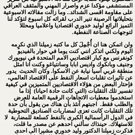
المستشفى مؤكدا عزم واصرار المهني والمثقف العراقي
على مقاومة اقسى الشدائد.. وما زالت مقالاته الاسبوعية
بتحليلاتها الرصينة تنير الدرب لقرائه كل اسبوع لتؤكد لنا
التميز الرائع لوليد خدوري اقتصاديا واعلاميا ومحللا
لتوجهات الصناعة النفطية.
ولن اتمكن هنا ان أُجْمِلَ كل ما كتبه زميلنا الذي نكرٍمه
اليوم ولكني اتذكر انني كنت يوما في حوار بالفيديو
كونفرنس مع كبار اقتصاديي الامم المتحدة في نيويورك
وجنيف وبانكوك واديس ابابا وسانتياغو وكنت انا امثل
منطقة غربي آسيا نيابة عن الاسكوا. وكان الحديث يدور
عن تأثيرات تقلبات اسعار النفط على الاقتصاد العالمي،
فإحتار البعض من هؤلاء الاقتصاديين المتميزين في كيفية
تفسير تلك التقلبات (التي كانت حادة احيانا) إذا ما
استخدموا معطيات الاتجاهات الرقمية العامة للعرض
والطلب فقط. اجبتهم آنئذ بأن هناك من يقول بأن حدة
تلك التقلبات كانت تعزى لمضاربات الصناديق التحوطية
في الدول الرأسمالية الكبرى بالنفط كسلعة للمضاربة لا
للاستهلاك. حينذاك سألني احدهم عن مصدر ما قلت،
فذكرت زميلنا الدكتور وليد خدوري مشيرا الى احدى