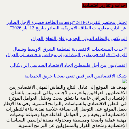
احداث و تقاریر اقتصادیة
تحليل مختصر لتقريرSTEO‏: “توقعات الطاقة قصيرة الاجل الصادر
عن ادارة معلومات الطاقة الامريكية ‏الصادر بتاريخ 12 أيار 2026”.‏
البريكس والنظام الدولي الجديد وافاق التحاق العراق
“احدث المستجدات الاقتصادية لمنطقة الشرق الاوسط وشمال
افريقيا”: قراءة في تقرير البنك الدولي مع اشارة خاصة الى العراق
اقتصاديون من أجل فلسطين اتحاد الاقتصاد السياسي الراديكالي
شبكة الاقتصاديين العراقيين تنعي ضحايا حريق الحمدانية
يهدف هذا الموقع إلى تبادل النتاج والنقاش المهني الاقتصادي بين
الاقتصاديين العراقيين والعرب والأجانب وباقي المهتمين بالشأن
الإقتصادي العراقي خاصة ما يتعلق ببحث وتحليل العوامل المؤثرة
في التطور الاقتصادي والسياسات والبرامج التنموية. وفي هذا الإطار
يعمل الموقع على التوصل إلى صياغة خلاصة نقدية بناءة للتطورات
الإقتصادية التاريخية وابراز العوامل الفاعلة فيها وصياغة توصيات
مهنية عملية واضحة ومبسطة ومجدولة مفيدة لراسمي السياسات
الإقتصادية ومتخذي القرار والمسؤولين عن البرامج التنموية.