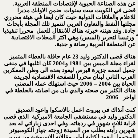
عن هذه الصناعة الحيوية لإقتصادات المنطقة العربية.
قضى في الكويت ست سنوات ضمن الاوابك مديرا
للاعلام والعلاقات الدولية حيث كان ايضا في هيئة محرري
مجلتها النفط والتعاون العربي لتتميز تلك المجلة بأبحاث
جادة. وقد هيئته خبرته هناك للانتقال للعمل محررا تنفيذيا
ً ورئيسا لتحرير (الميس) وهي اكثر المجلات الاقتصادية
عن المنطقة العربية رصانة و جدية.
هناك قضى الدكتور وليد 23 عام حافلة بالعطاء المتميز
لقراء مجلة الميس بين 1981 و2004 كان اغلبها في منفى
جميل اسمه جزيرة قبرص ليعود بعده الى وطن المفكرين
العرب الثاني لبنان محررا للصفحة الاقتصادية لجريدة
الحياة بين 2004 – 2006 حيث استهلك عمله المضني
هناك الكثير من صحته والذي بان من اصابته بالجلطة في
اواخر 2006
كنت آنذاك في بيروت اعمل بالاسكوا واعود الصديق
الدكتور وليد في مستشفى الجامعة الاميركية الذي قضى
قرابة ثلاث شهور في ردهاته. وفي احدى زياراتي له بعد
شهرين رأيته يطلب من السيدة زوجته جهاز الكومبيوتر
المحمول ليعود لكتابة اولى مقالاته الاسبوعية من سرير