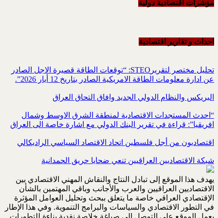
مؤشرات اقتصادية دولية
احداث و تقاریر اقتصادیة
تحليل مختصر لتقريرSTEO‏: “توقعات الطاقة قصيرة الاجل الصادر
عن ادارة معلومات الطاقة الامريكية ‏الصادر بتاريخ 12 أيار 2026”.‏
البريكس والنظام الدولي الجديد وافاق التحاق العراق
“احدث المستجدات الاقتصادية لمنطقة الشرق الاوسط وشمال
افريقيا”: قراءة في تقرير البنك الدولي مع اشارة خاصة الى العراق
اقتصاديون من أجل فلسطين اتحاد الاقتصاد السياسي الراديكالي
شبكة الاقتصاديين العراقيين تنعي ضحايا حريق الحمدانية
يهدف هذا الموقع إلى تبادل النتاج والنقاش المهني الاقتصادي بين
الاقتصاديين العراقيين والعرب والأجانب وباقي المهتمين بالشأن
الإقتصادي العراقي خاصة ما يتعلق ببحث وتحليل العوامل المؤثرة
في التطور الاقتصادي والسياسات والبرامج التنموية. وفي هذا الإطار
يعمل الموقع على التوصل إلى صياغة خلاصة نقدية بناءة للتطورات