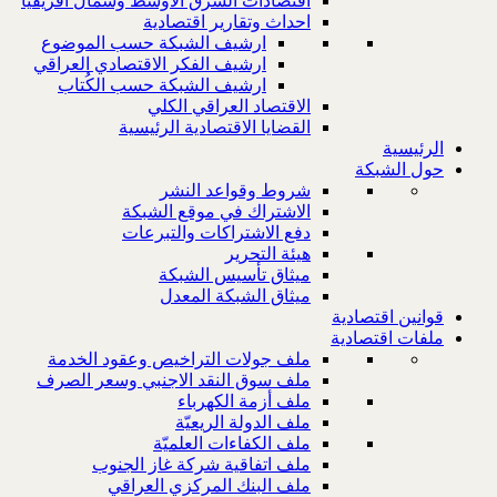
اقتصادات الشرق الاوسط وشمال افريقيا
احداث وتقارير اقتصادية
ارشيف الشبكة حسب الموضوع
ارشيف الفكر الاقتصادي العراقي
ارشيف الشبكة حسب الكُتاب
الاقتصاد العراقي الكلي
القضايا الاقتصادية الرئيسية
الرئيسية
حول الشبكة
شروط وقواعد النشر
الاشتراك في موقع الشبكة
دفع الاشتراكات والتبرعات
هيئة التحرير
ميثاق تأسيس الشبكة
ميثاق الشبكة المعدل
قوانين اقتصادية
ملفات اقتصادية
ملف جولات التراخيص وعقود الخدمة
ملف سوق النقد الاجنبي وسعر الصرف
ملف أزمة الكهرباء
ملف الدولة الريعيّة
ملف الكفاءات العلميّة
ملف اتفاقية شركة غاز الجنوب
ملف البنك المركزي العراقي