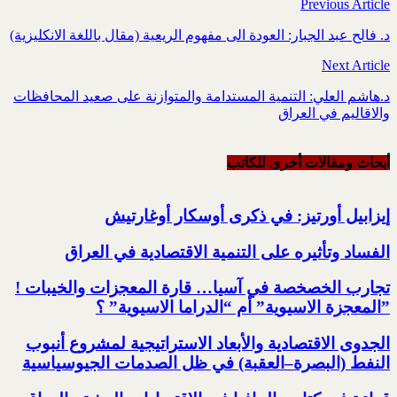
Previous Article
د. فالح عبد الجبار: العودة الى مفهوم الريعية (مقال باللغة الانكليزية)
Next Article
د.هاشم العلي: التنمية المستدامة والمتوازنة على صعيد المحافظات
والاقاليم في العراق
أبحاث ومقالات أخرى للکاتب
إيزابيل أورتيز: في ذكرى ‏أوسكار أوغارتيش
الفساد وتأثيره على التنمية الاقتصادية في العراق
تجارب الخصخصة في آسيا… قارة المعجزات والخيبات !‏
‏”المعجزة الاسيوية” أم “الدراما الاسيوية” ؟‏
الجدوى الاقتصادية والأبعاد الاستراتيجية لمشروع أنبوب
النفط (البصرة–العقبة) ‏في ظل الصدمات الجيوسياسية