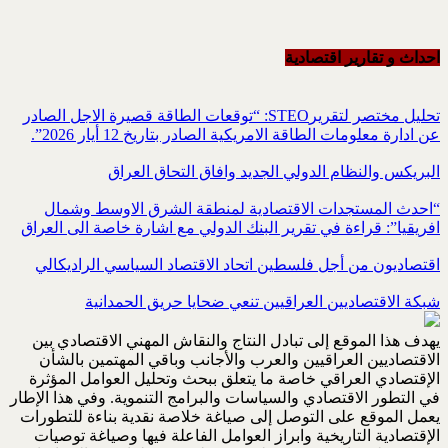
احداث و تقاریر اقتصادیة
تحليل مختصر لتقريرSTEO‏: “توقعات الطاقة قصيرة الاجل الصادر
عن ادارة معلومات الطاقة الامريكية ‏الصادر بتاريخ 12 أيار 2026”.‏
البريكس والنظام الدولي الجديد وافاق التحاق العراق
“احدث المستجدات الاقتصادية لمنطقة الشرق الاوسط وشمال
افريقيا”: قراءة في تقرير البنك الدولي مع اشارة خاصة الى العراق
اقتصاديون من أجل فلسطين اتحاد الاقتصاد السياسي الراديكالي
شبكة الاقتصاديين العراقيين تنعي ضحايا حريق الحمدانية
يهدف هذا الموقع إلى تبادل النتاج والنقاش المهني الاقتصادي بين
الاقتصاديين العراقيين والعرب والأجانب وباقي المهتمين بالشأن
الإقتصادي العراقي خاصة ما يتعلق ببحث وتحليل العوامل المؤثرة
في التطور الاقتصادي والسياسات والبرامج التنموية. وفي هذا الإطار
يعمل الموقع على التوصل إلى صياغة خلاصة نقدية بناءة للتطورات
الإقتصادية التاريخية وابراز العوامل الفاعلة فيها وصياغة توصيات