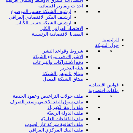
اقتصادات الشرق الاوسط وشمال افريقيا
احداث وتقارير اقتصادية
ارشيف الشبكة حسب الموضوع
ارشيف الفكر الاقتصادي العراقي
ارشيف الشبكة حسب الكُتاب
الاقتصاد العراقي الكلي
القضايا الاقتصادية الرئيسية
الرئيسية
حول الشبكة
شروط وقواعد النشر
الاشتراك في موقع الشبكة
دفع الاشتراكات والتبرعات
هيئة التحرير
ميثاق تأسيس الشبكة
ميثاق الشبكة المعدل
قوانين اقتصادية
ملفات اقتصادية
ملف جولات التراخيص وعقود الخدمة
ملف سوق النقد الاجنبي وسعر الصرف
ملف أزمة الكهرباء
ملف الدولة الريعيّة
ملف الكفاءات العلميّة
ملف اتفاقية شركة غاز الجنوب
ملف البنك المركزي العراقي