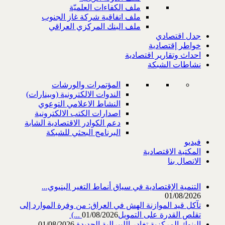
ملف الكفاءات العلميّة
ملف اتفاقية شركة غاز الجنوب
ملف البنك المركزي العراقي
جدل اقتصادي
خواطر إقتصادية
احداث وتقارير اقتصادية
نشاطات الشبكة
المؤتمرات والورشات
الندوات الالكترونية (وبينارات)
النشاط الاعلامي التوعوي
اصدارات الكتب الالكترونية
دعم الكوادر الاقتصادية الشابة
البرنامج البحثي للشبكة
فيديو
المكتبة الاقتصادية
الاتصال بنا
التنمية الإقتصادية في سياق أنماط التغير البنيوي...
01/08/2026
تآكل قيد الموازنة الهش في العراق: من وفرة الموارد إلى
تقلص القدرة على التمويل‎ (...
01/08/2026
البنوك المركزية تغادر الليبرالية الجديدة
01/08/2026