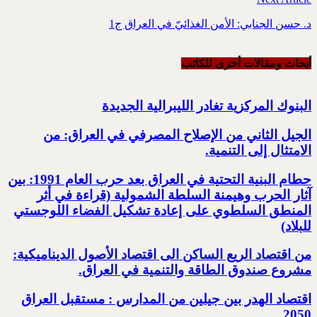
د. حسن الجنابي: الأمن الغذائيّ في العراق ج1
أبحاث ومقالات أخرى للکاتب
البنوك المركزية تغادر الليبرالية الجديدة
الجيل الثاني من الإصلاح المصرفي في العراق: من
الامتثال إلى التنمية.‏
حطام البنية التحتية في العراق بعد حرب العام 1991: بين
آثار الحرب وهيمنة السلطة الشمولية‎ ‏(قراءة في أثر
المنطق السلطوي على إعادة تشكيل الفضاء اللوجستي
للبلاد)‏
من اقتصاد الريع الساكن الى اقتصاد الأصول الديناميكية:
مشروع صندوق الطاقة والتنمية في العراق‎.
اقتصاد الهدر بين جيلين من المدارس : مستقبل العراق
2050‏‎.‎