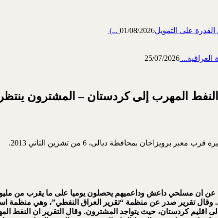
رة على التمويل‎ (...
01/08/2026
العراقية...
25/07/2026
النفط المهرب إلى كردستان – المشترون ينتظر
ويزاخان بمحافظة ديالى، 6 من تشرين الثاني 2013.
 عن ان مسلحي داعش وداعميهم يحصلون يوميا على ما يقرب من مليون د
 وقال تقرير صدر عن منظمة “تقرير العراق النفطي”، وهي منظمة ا
لى اقليم كردستان، حيث يتواجد المشترون
.
وقال التقرير ان النفط الم