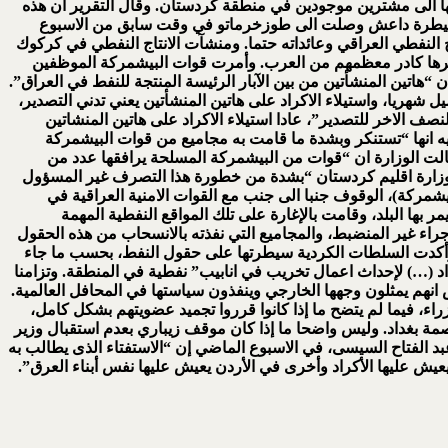
ا الى مشترين موجودين في منطقة كردستان. وقال التقرير ان هذه
ت سيطرة داعش وصلت الى طوزخرماتو في وقت سابق من الاسبوع
 النفطي العراقي وعائداته حتما. ومنشآت الانتاج النفطي في كركوك
ديرها كادر معظمهم من العرب. وأمرت قوات البيشمركة الموظفين
اتين المنشأتين من بين الآبار الرئيسة المنتجة للنفط في العراق”.
لثروة العراق النفطية وينتجان 400 الف برميل يوميا”. ويبلغ اجمالي تصدير العراق من النفط حوالي 3 ملايين برميل شهريا، واستيلاء الاكراد على هاتين المنشأتين يعني تدني التصدير،
ف الاخر للتصدير”، عادا استيلاء الاكراد على هاتين المنشاتين
ة العراق”. وكانت وزارة النفط العراقية اصدرت بيانا في 11 من تموز الجاري قالت فيه انها “تستنكر وبشدة ما قامت به مجاميع من قوات البيشمركة
ج النفط الخام في حقلي كركوك وباي حسن فجر اليوم الجمعة المصادف 11 تموز الجاري” . وقالت الوزارة ان “قوات من البيشمركة المسلحة يرافقها عدد من
لوزارة اقليم كردستان “بشدة من خطورة هذا التصرف غير المسؤول
بيشمركة)، الوقوف جنبا الى جنب مع القوات الامنية العراقية في
 بها البلد، وقامت بالإغارة على تلك المواقع النفطية المهمة
لاجراء غير المنضبط، والمجاميع التي نفذته بالانسحاب من هذه الحقول
تان. وأكدت السلطات الكردية سيطرتها على حقول النفط، بحسب ما جاء
 (…) لإحداث اعمال تخريب في انابيب” نفطية في المنطقة. وتزامنا
انهم يمثلون وجهها الخارجي وينفذون سياستها في المحافل العالمية.
ء، فيما لم يتضح ما إذا كانوا قرروا تجميد عضويتهم بشكل كامل،
ة بغداد. وليس واضحا ما إذا كان موقف زيباري بعدم استقبال وزير
الفتاح السيسى، في الاسبوع الماضي إن “الاستفتاء الذى يطالب به
 يعيش عليها الأكراد وأخرى في الأردن يعيش عليها نفس أبناء العرق”.