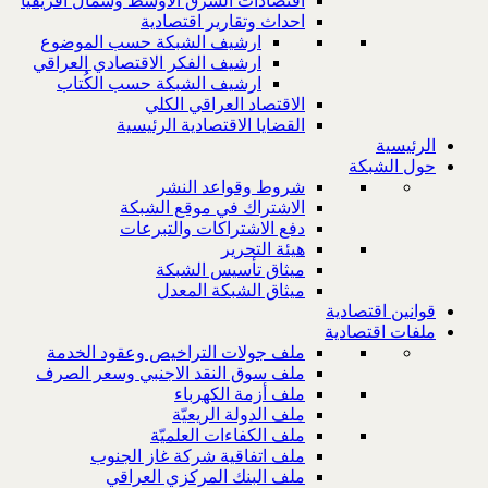
اقتصادات الشرق الاوسط وشمال افريقيا
احداث وتقارير اقتصادية
ارشيف الشبكة حسب الموضوع
ارشيف الفكر الاقتصادي العراقي
ارشيف الشبكة حسب الكُتاب
الاقتصاد العراقي الكلي
القضايا الاقتصادية الرئيسية
الرئيسية
حول الشبكة
شروط وقواعد النشر
الاشتراك في موقع الشبكة
دفع الاشتراكات والتبرعات
هيئة التحرير
ميثاق تأسيس الشبكة
ميثاق الشبكة المعدل
قوانين اقتصادية
ملفات اقتصادية
ملف جولات التراخيص وعقود الخدمة
ملف سوق النقد الاجنبي وسعر الصرف
ملف أزمة الكهرباء
ملف الدولة الريعيّة
ملف الكفاءات العلميّة
ملف اتفاقية شركة غاز الجنوب
ملف البنك المركزي العراقي