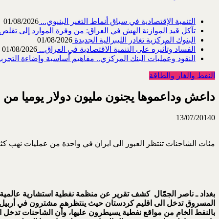
التنمية الإقتصادية في سياق أنماط التغير البنيوي...
01/08/2026
تآكل قيد الموازنة الهش في العراق: من وفرة الموارد إلى تقلص القد
البنوك المركزية تغادر الليبرالية الجديدة
01/08/2026
الفساد وتأثيره على التنمية الاقتصادية في العراق...
01/08/2026
النقود وعمليات البنك المركزي.. مفاهيم أساسية وإضاءة التجربة 
النفط والغاز والطاقة
داعش وداعموها يجنون مليون دولار يوميا من 
13/07/2014
0
مئات الشاحنات تنتظر العبور الى ايران في واحدة من عمليات نهب كثيرة قرب معبر بر
بغداد ـ ناصر الجمّال كشف تقرير عن منظمة نفطية استشارية عالمية
المسروق تدخل الى اقليم كردستان حيث ينتظرهم مشترون في أربيل.
بالنفط الخام من مواقع نفطية يسيطرون عليها، وأن الشاحنات تدخل ا