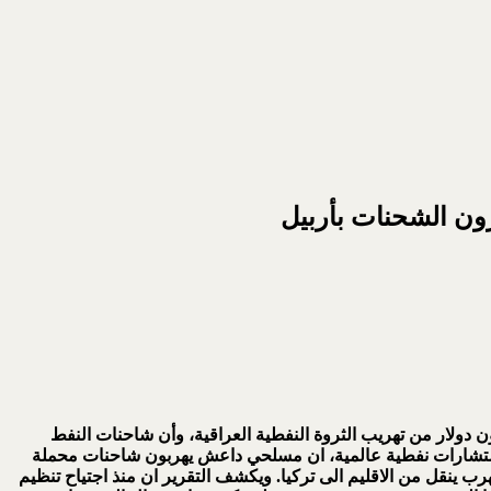
ون الشحنات بأربيل
ولار من تهريب الثروة النفطية العراقية، وأن شاحنات النفط
ستشارات نفطية عالمية، ان مسلحي داعش يهربون شاحنات محملة
هرب ينقل من الاقليم الى تركيا. ويكشف التقرير ان منذ اجتياح تنظيم