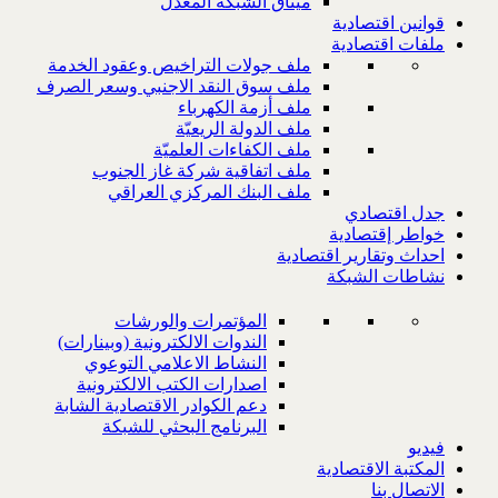
ميثاق الشبكة المعدل
قوانين اقتصادية
ملفات اقتصادية
ملف جولات التراخيص وعقود الخدمة
ملف سوق النقد الاجنبي وسعر الصرف
ملف أزمة الكهرباء
ملف الدولة الريعيّة
ملف الكفاءات العلميّة
ملف اتفاقية شركة غاز الجنوب
ملف البنك المركزي العراقي
جدل اقتصادي
خواطر إقتصادية
احداث وتقارير اقتصادية
نشاطات الشبكة
المؤتمرات والورشات
الندوات الالكترونية (وبينارات)
النشاط الاعلامي التوعوي
اصدارات الكتب الالكترونية
دعم الكوادر الاقتصادية الشابة
البرنامج البحثي للشبكة
فيديو
المكتبة الاقتصادية
الاتصال بنا