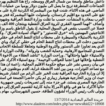
داعش مناطق واسعة من شمال العراق ووسطه، راح هذا التنظيم يهرب ك
الجماعات المتطرفة تربح ما يصل الى مليون دولار يوميا من عمليات ا
الماضي. في هذه الاثناء، شنت قوة من البيشمركة الكردية غارة على م
تقع على الحدود مع اقليم كردستان، واستولت عليها البيشمركة فجر ي
العرب بمغادرة المنشآت، حسب ما نقلت وزارة النفط العراقية وشهود م
فضلا عن التسبب بنقص في السوق المحلية. إذ يقول الناطق باسم وزارة 
المدنيين دخلت الى محطات انتاج النفط الخام في حقلي كركوك وباي
الذي يعد تجاوزا على الدستور والثروة الوطنية وتجاهلا للسلطة الاتحاد
التصدي للمجاميع الارهابية، وحماية الشعب وثرواته”. وقالت الوزارة ان
والاستيلاء عليها واحتلالها”. وراحت الوزارة “تناشد العقلاء من الاخو
النفطية وإخلائها فورا تجنبا للعواقب الوخيمة”. ومع استيلاء الاكراد
في بيان رسمي نشر على موقع حكومة الاقليم المحلية، زاعمة ان هذا
مع تصاعد التوترات، ومن بين اشد الانشطة غرابة، أقدم موظفون في الس
إلا ان وزارة الخارجية العراقية نفت الخبر على الرغم من انتشار شري
حيث ان وزير الخارجية هوشيار زيباري لم يكن حاضرا الجمعة في استق
الخارجية المصري يستند، في جزء منه، إلى تصريحات رئيس جمهورية م
حاليا الأكراد ما هو في واقع الأمر إلا بداية كارثية لتقسيم العراق إل
وتولى نائب رئيس الوزراء لشؤون الطاقة، حسين الشهرستاني، مهام وزي
جريدة العالم البغدادية 13/7/2014
http://www.alaalem.com/index.php?aa=news&id22=18908