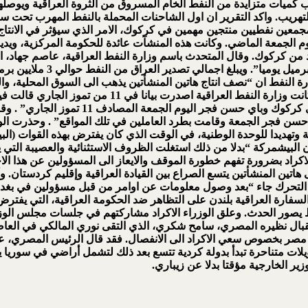
ميات متزايدة من النفط الخام المسروق من الثروة العراقية ويوصله
لتهريب
.
واكد التقرير ان اول الشاحنات المحملة بالنفط المهرب تح
جمعين نفطيين منتجين مهمين في كركوك، الامر الذي سيؤثر في الانتاج
وم الجمعة الماضي. وكانت هذه المنشآت عائدة للحكومة المركزية، وي
ن كركوك. وقال المتحدث باسم وزارة النفط العراقية، عاصم جهاد، ان “ه
وأضاف “انهما العمود الفقري 
النفط ان “نصف انتاج هاتين المنشأتين يذهب الى السوق المحلية، والنص
الانتاجيتين المهمتين بانه “خرق للدستور” و”انتهاك لسياد
الكردية بالاستيلاء والسيطرة على محطات انتا
 حسن فجر الجمعة وقامت بطرد العاملين في تلك المواقع” . وحذرت ا
ية وتهديدا للوحدة الوطنية، في الوقت الذي كان يفترض بهذه القوات (ال
 البيشمركة “بدلا من ذلك استغلت الظروف الاستثنائية والعصيبة التي يمر
ة الاكراد بضرورة تفهم خطورة الموقف والايعاز الى المسؤولين عن هذا ا
 على هاتين المنشأتين يتسع الصراع بين القيادة العراقية وإقليم كردس
 التحرك جاء “بعد وصول معلومات عن اوامر من قبل مسؤولين في بغداد
فارة العراقية بلندن على التظاهر ضد الحكومة العراقية، التي يفترض 
ط يصور الحدث. وعلق الوزراء الاكراد مشاركتهم في جلسات مجلس الوزرا
بال نظيره المصري، سامح شكري، الذي التقى نوري المالكي في العاصم
صر بخصوص سعي الاكراد الى الانفصال. فقد قال الرئيس المصري، عبد 
ى دويلات متناحرة تبدأ بدولة كردية تتسع بعد ذلك لتشمل أراضي في سوريا
ر الخارجية مؤقتا بدلا عن زيباري
.