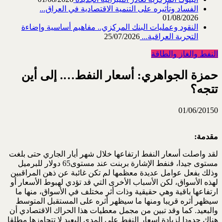
الفساد وتأثيره على التنمية الاقتصادية في العراق...
01/08/2026
النقود وعمليات البنك المركزي.. مفاهيم أساسية وإضاءة
التجربة العراقية...
25/07/2026
النفط والغاز والطاقة
حمزة الجواهري: أسعار النفط…. إلى أين
تتجه؟
01/06/2015
0
مقدمة:
لقد واصلت أسعار النفط ارتفاعها خلال شهر أيار الجاري حتى بلغت
مستوى جيدا، فنفط الإشارة بربنت عند مستوى65 دولار للبرميل
وذلك بفعل عوامل عديدة معظمها لم تكن غائبة عن ذهن المراقبين
لهذه الأسواق، لكن الأسباب الأخرى التي قد تؤدي لهبوط الأسعار أو
ارتفاعها باقية وهي حقيقية وذات أثر مختلف في الأسواق، منها ما
سيظهر أثره قريبا ومنها ما سيظهر أثره على المستقبل المتوسط
والبعيد. كما وقد تبين من مجمل معطيات هذا الحراك الاقتصادي أن
هناك حدودا لزيادة اسعار النفط على المدى البعيد لا تتجاوزها مطلقا