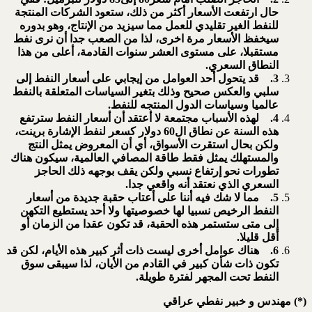
حال ارتفعت الأسعار أكثر من ذلك، ستعود الشركات المنتجة
للنفط الغير تقليدي للعمل مما سيزيد من الإنتاج، وهو بدوره
سيخفظ الأسعار مرة اخرى، لذا من الصعب جدا أن نرى نفط
مستقبلا، على مستوى العشر سنوات القادمة، أعلى من هذا
النطاق السعري.
3.
قد يتحول أحد العوامل من إيجابي على أسعار النفط إلى
سلبي والعكس صحيح وذلك بتغير السياسات المتعلقة بالنفط
عالميا وسياسات الدول المنتجه للنفط.
4.
لهذه الأسباب مجتمعة لا أعتقد أن أسعار النفط سترتفع
هذه السنة عن نطاق ال60 دولار كسعر لنفط الإشارة برينت،
ولكن بحال استقرت الأسواق، أي أن المعروض يمثل النتج
والمستهلك يمثل فقط طاقة المصافي العالمية، سيكون هناك
تطورات نحو إرتفاع نسبي ولكن يقف بوجهه ذلك الحاجز
السعري الذي نعتقد أنه واقعي جدا.
5.
مما لا شك فيه أننا على أعتاب حقبة جديدة من أسعار
النفط الرخيص نسبيا لها خصوصيتها ولا أحد يستطيع التكهن
إلى متى ستستمر هذه الحقبة، قد تكون عقدا من الزمان أو
أقل قليلا.
6.
هناك عوامل أخرى ليست ذات أثر كبير هذه الأيام، لكن قد
تكون ذات شأن كبير في القادم من الأيان، لذا سيبقى سوق
النفط تحت المجهر لفترة طويلة.
(*) مهندس و خبير نفطي عراقي