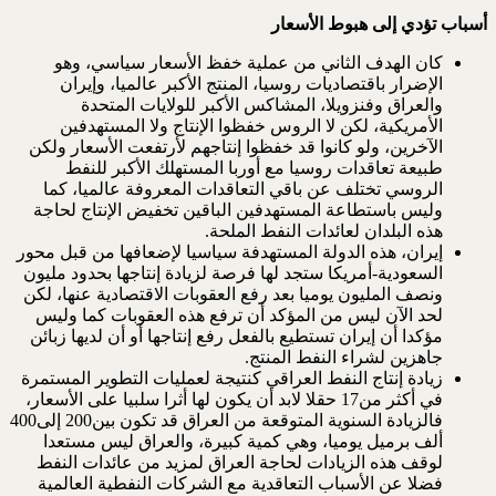
أسباب تؤدي إلى هبوط الأسعار
كان الهدف الثاني من عملية خفظ الأسعار سياسي، وهو
الإضرار باقتصاديات روسيا، المنتج الأكبر عالميا، وإيران
والعراق وفنزويلا، المشاكس الأكبر للولايات المتحدة
الأمريكية، لكن لا الروس خفظوا الإنتاج ولا المستهدفين
الآخرين، ولو كانوا قد خفظوا إنتاجهم لأرتفعت الأسعار ولكن
طبيعة تعاقدات روسيا مع أوربا المستهلك الأكبر للنفط
الروسي تختلف عن باقي التعاقدات المعروفة عالميا، كما
وليس باستطاعة المستهدفين الباقين تخفيض الإنتاج لحاجة
هذه البلدان لعائدات النفط الملحة.
إيران، هذه الدولة المستهدفة سياسيا لإضعافها من قبل محور
السعودية-أمريكا ستجد لها فرصة لزيادة إنتاجها بحدود مليون
ونصف المليون يوميا بعد رفع العقوبات الاقتصادية عنها، لكن
لحد الآن ليس من المؤكد أن ترفع هذه العقوبات كما وليس
مؤكدا أن إيران تستطيع بالفعل رفع إنتاجها أو أن لديها زبائن
جاهزين لشراء النفط المنتج.
زيادة إنتاج النفط العراقي كنتيجة لعمليات التطوير المستمرة
في أكثر من17 حقلا لابد أن يكون لها أثرا سلبيا على الأسعار،
فالزيادة السنوية المتوقعة من العراق قد تكون بين200 إلى400
ألف برميل يوميا، وهي كمية كبيرة، والعراق ليس مستعدا
لوقف هذه الزيادات لحاجة العراق لمزيد من عائدات النفط
فضلا عن الأسباب التعاقدية مع الشركات النفطية العالمية