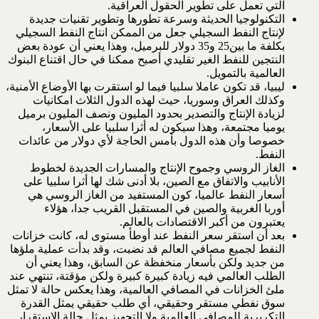
التي تعمل على تطوير الحقول العراقية.
التكنولوجيا الحديثة وسرعة تطورها وتطوير تقنيات جديدة
لإنتاج النفط السجيلي جعل من الممكن انتاج النفط السجيلي
بكلفة ما بين25 و35 دولار للبرميل، وهذا يعني أن عودة بعض
النتجين للنفط الغير تقليدي أصبح ممكنا في حال اقتناع البنوك
العالمية بالتمويل.
ليبيا، قد تكون عاملا سلبيا فيما لو استقرت بها الأوضاع الأمنية،
وكذلك العراق وسوريا، حيث لهذه الدول الثلاث امكانيات
لزيادة الإنتاج والتصدير بحدود المليون ونصف المليون برميل
يوميا مجتمعة، وهذا سيكون له أثرا سلبيا على الأسعار،
خصوصا وأن هذه الدول بأمس الحاجة لأي دولار من عائدات
النفط.
الغاز الروسي وجموح الإنتاج والمسارات الجديدة لخطوط
الأنابيب والاتفاق مع الصين، بلا أدنى شك لها أثرا سلبيا على
أسعار النفط عالميا، كون المستفيد من الغاز الروسي هي
أوربا الغربية والصين في المستقبل القريب جدا، هؤلاء
يعتبرون من أكبر الاقتصادات بالعالم.
بعد أن استقر سعر النفط عند أوطأ مستوى له، كانت خزانات
النفط لجميع مصافي العالم قد نضبت، وقد بدأت عملية ملؤها
من جديد ولكن بأسعار منخفظة عن السابق، وهذا يعني أن
الطلب العالمي فيه زيادة كبيرة كبيرة ولكن مؤقتة، تنتهي عند
ملئ الخزانات في المصافي العالمية، وهذا يعكس حالة لا تمثل
سوق نفطي مستقر وحقيقي، أي طلب حقيقي يمثل القدرة
التكريرية للمصافي العالمية ولا التجهيز يمثل حالة الاستقرار