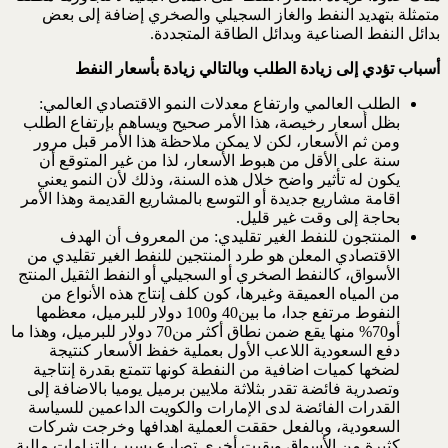
متمثلة بتهديد النفط والغاز السجيلي والصخري إضافة إلى بعض
بدائل النفط الصناعية وبدائل الطاقة المتجددة.
أسباب تؤدي إلى زيادة الطلب وبالتالي زيادة بأسعار النفط
الطلب العالمي وارتفاع معدلات النمو الاقتصادي العالمي:
بظل أسعار رخيصة، هذا الأمر صحيح ويساهم بإرتفاع الطلب
ومن ثم الأسعار، لكن لا يمكن ملاحظة هذا الأمر قبل مرور
سنة على الأقل من هبوط الأسعار، لذا من غير المتوقع أن
يكون له تأثير واضح خلال هذه السنة، وذلك لأن النمو يعني
اقامة مشاريع جديدة أو التوسع بالمشاريع القديمة وهذا الأمر
بحاجة إلى وقت غير قليل.
المنتجون للنفط الغير تقليدي: من المعروف أن الهدف
الاقتصادي المعلن هو طرد المنتجين للنفط الغير تقليدي من
الأسواق، كالنفط الصخري أو السجيلي أو النفط الثقيل المنتج
من المياه العميقة وغيرها، كون كلف إنتاج هذه الأنواع من
النفوط مرتفع جدا، ما بين40 و100 دولار للبرميل، معظمها
أو70% منها يقع ضمن نطاق أكثر من70 دولار للبرميل، وهذا ما
دفع السعودية اللاعب الأول بعملية خفظ الأسعار كنتيجة
لضخها كميات اضافية من النفطة كونها تتمتع بقدرة إنتاجية
وتصدرية فائضة تقدر بثلاثة ملايين برميل يوميا بالاضافة إلى
القدرات الفائضة لدى الإمارات والكويت الداعمين للسياسة
السعودية، وبالفعل حققت العملية اهدافها وخرجت شركات
كثيرة من الأسواق وبقيت أخرى تصارع بسبب إلتزامات مالية