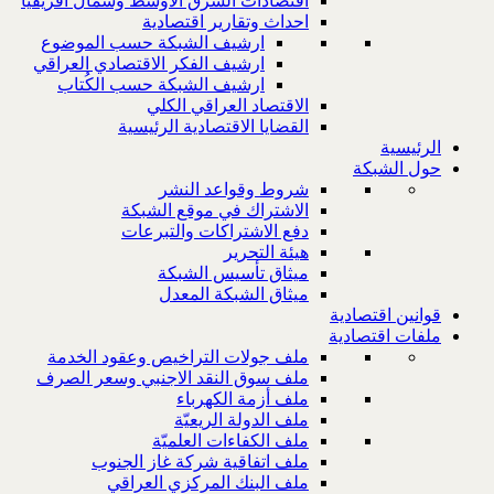
اقتصادات الشرق الاوسط وشمال افريقيا
احداث وتقارير اقتصادية
ارشيف الشبكة حسب الموضوع
ارشيف الفكر الاقتصادي العراقي
ارشيف الشبكة حسب الكُتاب
الاقتصاد العراقي الكلي
القضايا الاقتصادية الرئيسية
الرئيسية
حول الشبكة
شروط وقواعد النشر
الاشتراك في موقع الشبكة
دفع الاشتراكات والتبرعات
هيئة التحرير
ميثاق تأسيس الشبكة
ميثاق الشبكة المعدل
قوانين اقتصادية
ملفات اقتصادية
ملف جولات التراخيص وعقود الخدمة
ملف سوق النقد الاجنبي وسعر الصرف
ملف أزمة الكهرباء
ملف الدولة الريعيّة
ملف الكفاءات العلميّة
ملف اتفاقية شركة غاز الجنوب
ملف البنك المركزي العراقي