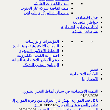
ملف الكفاءات العلميّة
ملف اتفاقية شركة غاز الجنوب
ملف البنك المركزي العراقي
جدل اقتصادي
خواطر إقتصادية
احداث وتقارير اقتصادية
نشاطات الشبكة
المؤتمرات والورشات
الندوات الالكترونية (وبينارات)
النشاط الاعلامي التوعوي
اصدارات الكتب الالكترونية
دعم الكوادر الاقتصادية الشابة
البرنامج البحثي للشبكة
فيديو
المكتبة الاقتصادية
الاتصال بنا
التنمية الإقتصادية في سياق أنماط التغير البنيوي...
01/08/2026
تآكل قيد الموازنة الهش في العراق: من وفرة الموارد إلى
تقلص القدرة على التمويل‎ (...
01/08/2026
البنوك المركزية تغادر الليبرالية الجديدة
01/08/2026