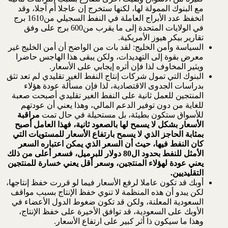
مع البنوك الممولة لها، لكنها ستخرج إن عاجلا أم آجلا، وقد
انخفظ عدد الأبراج العاملة في النفط السجيلي من1610 برج
في الولايات المتحدة إلى ما يقرب من600 برج على وفق
تقارير بيكر هيوز الأمريكية.
السياسة وأمن الخليج: لقد بات من الواضح أن أمن الخليج غير
معرض بقوة إلى التهديدات، ولكن يبقى هذا الهاجس حاضرا
ويثير المخاوف لذا فإن أثره إيجابي على الأسعار.
البنوك التي تمول شركات إنتاج النفط الغير تقليدي لم تعد تثق
بدراسات الجدوى الاقتصادية، لذا فإن مسألة عودة هؤلاء
المنتجين للعمل ثانية على النفط الغير تقليدي أصبحت صعبة
للغاية من دون توفير الدعم المالي، وهذا يعني أن عودتهم
للأسواق ستكون بطيئة، بل مستحيلة في حال تمت
مراقبة
الأسعار بشكل لا يسمح لها بالصعود ثانية، فهذا العامل أصبح
بمثابة الحاجز الذي لا يسمح بارتفاع الأسعار للمستويات التي
كان النفط فيها، حيث أن السعر الذي يمكن اعتباره السعر
الأمثل للنفط بحدود ال80 دولار للبرميل، فسعر أعلى من ذلك
يعني عودة لهؤلاء المنتجين، وسعر أقل يعني خسارة للمنتجين
التقليديين.
أوبك قد تكون عاملا لرفع الأسعار فيما لو قررت خفظ إنتاجها،
لكن يبدو أن هذه المنظمة لا تنوي خفظ الإنتاج بسبب مواقف
السعودية المعلنة، ولكن قد تكون ضغوط الدول الأعضاء في
الأوبك على السعودية، قد توافق الأخيرة على خفظ الإنتاج،
وهذا ما سيكون ذا أثر كبير على ارتفاع الأسعار.