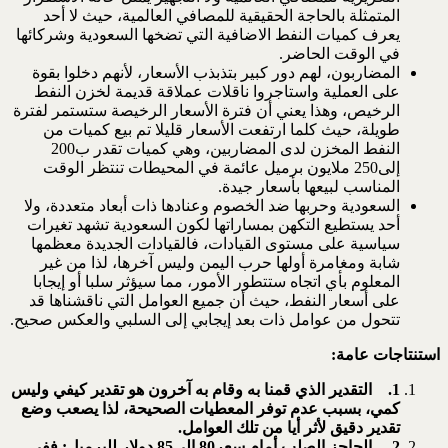
المتمثلة بالحاجة الحقيقية للمصافي العالمية، حيث لا أحد
يعرف كميات النفط الاضافية التي تضخها السعودية وشركائها
في الوقت الحاضر.
المضاربون، لهم دور كبير بتذبذب الأسعار، لأنهم دخلوا بقوة
على العملية واستاجروا ناقلات عملاقة قديمة لخزن النفط
الرخيص، وهذا يعني أن فترة الأسعار الرخيصة ستستمر لفترة
طويلة، حيث كلما ارتفعت الأسعار قليلا تم بيع كميات من
النفط المخزن لدى المضاربين، وهي كميات تقدر ب200
إلى250 ملايون برميل عائمة في المحيطات تنتظر الوقت
المناسب لبيعها بأسعار جيدة.
السعودية وحربها ضد الخصوم وعنادها ذات أبعاد متعددة، ولا
أحد يستطيع التكهن بمساراتها لكون السعودية تشهد تغيرات
سياسية على مستوى القيادات، فالقيادات الجديدة معظمها
شابة ومغامرة أولها حرب اليمن وليس آخرها، لذا من غير
المعلوم بأي اتجاه ستتطور الأمور، مما سيؤثر سلبا أو إيجابا
على أسعار النفط، حيث أن جميع العوامل التي ناقشناها قد
تتحول من عوامل ذات بعد إيجابي إلى السلبي والعكس صحيح.
استنتاجات عامة:
1.
التقدير الذي قمنا به وقام به آخرون هو تقدير كيفي وليس
كمي، بسبب عدم توفر المعطيات الصحيحة، لذا يصعب وضع
تقدير دقيق لأثر أيا من تلك العوامل.
2.
الحاجز الصلب أمام سعر80 إلى85 دولار للبرميل: ففي