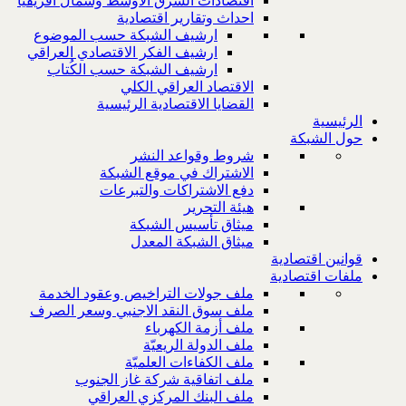
اقتصادات الشرق الاوسط وشمال افريقيا
احداث وتقارير اقتصادية
ارشيف الشبكة حسب الموضوع
ارشيف الفكر الاقتصادي العراقي
ارشيف الشبكة حسب الكُتاب
الاقتصاد العراقي الكلي
القضايا الاقتصادية الرئيسية
الرئيسية
حول الشبكة
شروط وقواعد النشر
الاشتراك في موقع الشبكة
دفع الاشتراكات والتبرعات
هيئة التحرير
ميثاق تأسيس الشبكة
ميثاق الشبكة المعدل
قوانين اقتصادية
ملفات اقتصادية
ملف جولات التراخيص وعقود الخدمة
ملف سوق النقد الاجنبي وسعر الصرف
ملف أزمة الكهرباء
ملف الدولة الريعيّة
ملف الكفاءات العلميّة
ملف اتفاقية شركة غاز الجنوب
ملف البنك المركزي العراقي