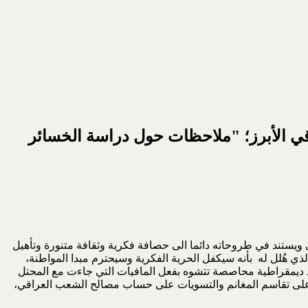
اقي الأبرز؛ "ملاحظات حول دراسة الخسائر
 ويستند في طروحاته دائما الى حصافة فكرية وثقافة متنورة وتأهيل
منذ عام 2003، وبعد قيام ما يُسمى بالنظام الديمقراطي الذي هُلل له بأنه سيكفل الحرية الفكرية وسيحترم مبدا المواطنة،
ّلد ديمقراطية محاصصة تتشوه بفعل المافيات التي جاءت مع المحتل
 على تقاسم المغانم والتسويات على حساب مصالح الشعب العراقي،