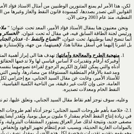
لكن، هذا الأمر لم يمنع المتنورين الوطنيين من أمثال الاستاذ فؤاد 
القوانين التي تصدر بصددها، كمسودة قانون النفط والغاز وغيرها من ال
النفطية، منذ عام 2003 وحتى الآن.
ونحن معنيون هنا بمقال الأستاذ فؤاد الأمير، المعد تحت عنوان؛ ”
ملا
ورئيس لجنة الطاقة السابق فيه، في مقال له تحت عنوان، “
الخسائر و
أنما تنضح ايضا بوطنيتها، تحت عنوان،
“الضباع والنفط -1- عدنان الجنابي يزور الأرقام ويحضّر للإنقضاض”، و”الضباع والنفط-2- ماذا يريدون وكيف نمنعهم”(3و4).
بل اشرنا إليهما في أسفل مقالنا هذا، لإهميتهما، من جهة، وللإستنارة 
منهجية الطرح والمعالجة وآمانتها:
نهدف هنا الى إبراز أهمية الم
أوفبركة أرقام وتقديرات لا أساس قياسي لها ولا تدعمها الحقائق 
أدناه والتي يمكن للقارئ الكريم الرجوع لقراءة نصوصهما بنفسه
ومدعمة بالأرقام المنطقية المستوفاة من مصادرها، وليس التي تخمن
للأستاذ الأمير، وغابت عن مقال السيد الجنابي، مع إحترامي لكل 
العامة، حتى وإن كانت غير دقيقة، من الناحية الكمية القياسية
النفط الخام ومعدلات تصديره.
وعليه، سوف نوجز أهم نقاط مقال السيد الجنابي، ونعلق عليها، ثم نعقب
2.1- خلاصة بأهم طروحات السيد الجنابي؛ نوجز أدناه أهم طروحات الجنابي بخصوص الخسائر والهدر في قطاع الطاقة الذي يشمل هنا إنتاج النفط الخام، حيث يقدر هو الخسائر
في زيادة إنتاج النفط الخام بمقدار 6 مليون برميل يوميا، ويُقدر أيضا
نصف
مصفى جديد، ونتيجة لذلك صار العراق يستورد المشتقات البترولية، وك
بالمولدات الغازية الحديثة، وبسبب عدم إنتظام تجهيز الوقود وإنخفاض
وهو يقوم بتقديم تقديرات شخصية لكل هذه الأضرار
بمقدار نصف تريلي