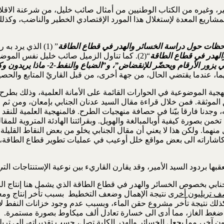
الأمير، وغيره من الكتاب الوطنيين من أمثال صائب خليل، من شرعنة الاق
مشاريع المعدة لإستغلال هذا المورد الإقتصادي الخطير والناضب، وكذلك
حظات حول دراسة الخسائر والهدر في قطاع الطاقة
” (1) الذي يرد
الهدر في قطاع الطاقة
“(2). كما تناول الزميل صائب خليل نفس المو
بهما، عندما يقتضي الحال، من جهة أخرى، من قبل القاريْ المتابع والحص
نهجية الموضوعية في الحوارات القائمة على الأمانة العلمية، وذلك بطر
الموثقة. فمن خلال قراءة مقال السيد عدنان الجنابي بإمعان، ومن ثم قرا
، وجدنا فارقا بيّنا في حصافة منهجيات الطرح. فالمنهجية العلمية للن
 بصورة كيفية أوبالمبالغة والهويل. وبقرائتنا الهادئة المتروية للمقالي
منهما. ولكن هذا لا يعني أن مقال الجنابي يخلو من بعض النقاط القليلة
، كاشاراته الى بعض مواقع خلل أوعيب في عمليات تطوير قطاع الطاقة، 
ها بردود السيد الأمير، وقد يقارن القاريء بين نوعية الإستنتاجات التي
 تريليون أخرى
نتيجة الإهمال وضعف التخطيط بسبب تأخر إنتاج ومعال
ذلك نتيجة تأخر مشروع حقن الماء، وبسبب عدم وجود خزانات النفط لإستل
 ضغط الغاز، مما أدى الى خسارة تعادل ألف ميكاوط بصورة مستمرة. وهنا
ون
آخر، مما يجعل الخسائر والهدر الكلية تصل، حسب تقديراته، الى
تريل