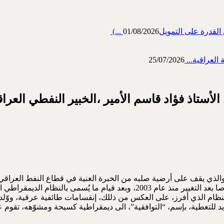
رة على التمويل‎ (...
01/08/2026
العراقية...
25/07/2026
لأستاذ فؤاد قاسم الأمير ،الخبير النفطي العر
 والذي يقف على أرضية صلبه من الخبرة الغنية في قطاع النفط العراقي
راق، دأب على دراسة ومتابعة حال صناعة النفط الإستخراجية، وخصوصا بعد التغيير 
ذا النظام الذي أفرز، على العكس من ذللك، إنقسامات طائفية عرقية، وو
 للتغطية، بإسم، “التوافقية”، الى ديمقراطية كسيحة ومشوّهه، تقوم