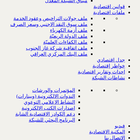
ميثاق الشبكة المعدل
قوانين اقتصادية
ملفات اقتصادية
ملف جولات التراخيص وعقود الخدمة
ملف سوق النقد الاجنبي وسعر الصرف
ملف أزمة الكهرباء
ملف الدولة الريعيّة
ملف الكفاءات العلميّة
ملف اتفاقية شركة غاز الجنوب
ملف البنك المركزي العراقي
جدل اقتصادي
خواطر إقتصادية
احداث وتقارير اقتصادية
نشاطات الشبكة
المؤتمرات والورشات
الندوات الالكترونية (وبينارات)
النشاط الاعلامي التوعوي
اصدارات الكتب الالكترونية
دعم الكوادر الاقتصادية الشابة
البرنامج البحثي للشبكة
فيديو
المكتبة الاقتصادية
الاتصال بنا