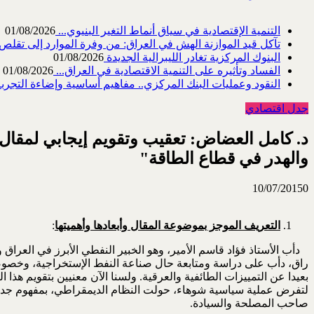
التنمية الإقتصادية في سياق أنماط التغير البنيوي...
01/08/2026
تآكل قيد الموازنة الهش في العراق: من وفرة الموارد إلى تقلص القد
البنوك المركزية تغادر الليبرالية الجديدة
01/08/2026
الفساد وتأثيره على التنمية الاقتصادية في العراق...
01/08/2026
النقود وعمليات البنك المركزي.. مفاهيم أساسية وإضاءة التجربة 
جدل اقتصادي
د. كامل العضاض: تعقيب وتقويم إيجابي لمقال ا
والهدر في قطاع الطاقة"
10/07/2015
0
التعريف الموجز بموضوعة المقال وأبعادها وأهميتها
:
دأب الأستاذ فؤاد قاسم الأمير، وهو الخبير النفطي الأبرز في العراق
بعيدا عن التمييزات الطائفية والعرقية. ولسنا الآن معنيين بتقويم ه
لتفرض عملية سياسية شوهاء، حولت النظام الديمقراطي، بمفهوم جديد
صاحب المصلحة والسيادة.