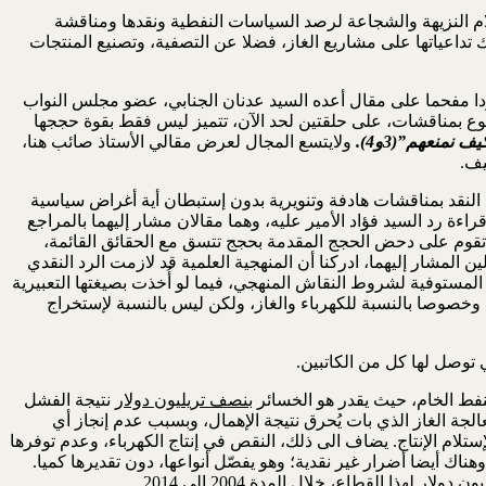
لام النزيهة والشجاعة لرصد السياسات النفطية ونقدها ومناقشة
 تداعياتها على مشاريع الغاز، فضلا عن التصفية، وتصنيع المنتجات
 به ردا مفحما على مقال أعده السيد عدنان الجنابي، عضو مجلس النواب
ضوع بمناقشات، على حلقتين لحد الآن، تتميز ليس فقط بقوة حججها
ولايتسع المجال لعرض مقالي الأستاذ صائب هنا،
يف.
ح النقد بمناقشات هادفة وتنويرية بدون إستبطان أية أغراض سياسية
ءة رد السيد فؤاد الأمير عليه، وهما مقالان مشار إليهما بالمراجع
قد تقوم على دحض الحجج المقدمة بحجج تتسق مع الحقائق القائمة،
ن المشار إليهما، ادركنا أن المنهجية العلمية قد لازمت الرد النقدي
 المستوفية لشروط النقاش المنهجي، فيما لو أُخذت بصيغتها التعبيرية
وخصوصا بالنسبة للكهرباء والغاز، ولكن ليس بالنسبة لإستخراج
 توصل لها كل من الكاتبين.
بنصف تريليون دولار
نتيجة الفشل
جة الغاز الذي بات يُحرق نتيجة الإهمال، وبسبب عدم إنجاز أي
ام الإنتاج. يضاف الى ذلك، النقص في إنتاج الكهرباء، وعدم توفرها
ك أيضا أضرار غير نقدية؛ وهو يفصّل أنواعها، دون تقديرها كميا.
يون دولار لهذا القطاع
، خلال المدة 2004 الى 2014.