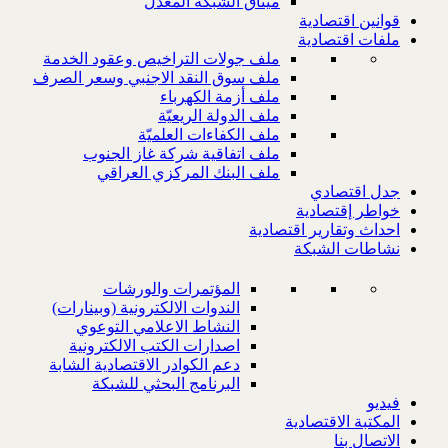
ميثاق الشبكة المعدل
قوانين اقتصادية
ملفات اقتصادية
ملف جولات التراخيص وعقود الخدمة
ملف سوق النقد الاجنبي وسعر الصرف
ملف أزمة الكهرباء
ملف الدولة الريعيّة
ملف الكفاءات العلميّة
ملف اتفاقية شركة غاز الجنوب
ملف البنك المركزي العراقي
جدل اقتصادي
خواطر إقتصادية
احداث وتقارير اقتصادية
نشاطات الشبكة
المؤتمرات والورشات
الندوات الالكترونية (وبينارات)
النشاط الاعلامي التوعوي
اصدارات الكتب الالكترونية
دعم الكوادر الاقتصادية الشابة
البرنامج البحثي للشبكة
فيديو
المكتبة الاقتصادية
الاتصال بنا