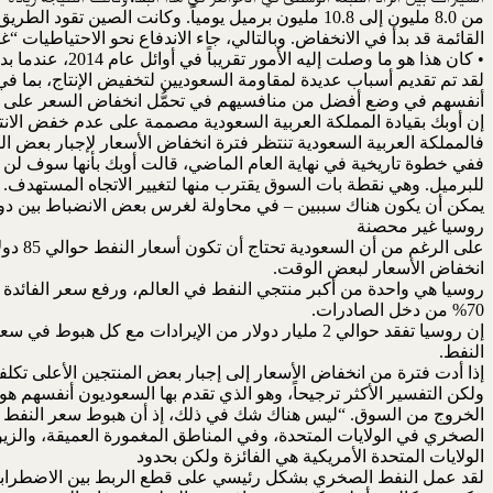
من 8.0 مليون إلى 10.8 مليون برميل يومياً. وكانت ا
القائمة قد بدأ في الانخفاض. وبالتالي، جاء الاندفاع نحو الاحتياطيات “غير
• كان هذا هو ما وصلت إليه الأمور تقريباً في أوائل عام 2014، عندما بدأ بندول السعر يتأرجح فجأة في الاتجاه الآخر، وبدأ الانتاج من الحقول غير التقليدية في الولايات المتحدة وكندا يؤكد حضوره بشكل كبير.
لقد تم تقديم أسباب عديدة لمقاومة السعوديين لتخفيض الإنتاج، بما ف
أنفسهم في وضع أفضل من منافسيهم في تحمُّل انخفاض السعر على المدى
إن أوبك بقيادة المملكة العربية السعودية مصممة على عدم خفض الانتا
فالمملكة العربية السعودية تنتظر فترة انخفاض الأسعار لإجبار بعض ال
للبرميل. وهي نقطة بات السوق يقترب منها لتغيير الاتجاه المستهدف.
يمكن أن يكون هناك سببين – في محاولة لغرس بعض الانضباط بين دول أ
روسيا غير محصنة
انخفاض الأسعار لبعض الوقت.
70% من دخل الصادرات.
النفط.
إذا أدت فترة من انخفاض الأسعار إلى إجبار بعض المنتجين الأعلى تكل
ولكن التفسير الأكثر ترجيحاً، وهو الذي تقدم بها السعوديون أنفسهم
الخروج من السوق. “ليس هناك شك في ذلك، إذ أن هبوط سعر النفط في ال
الصخري في الولايات المتحدة، وفي المناطق المغمورة العميقة، والزي
الولايات المتحدة الأمريكية هي الفائزة ولكن بحدود
لقد عمل النفط الصخري بشكل رئيسي على قطع الربط بين الاضطرابات