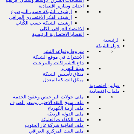
اقتصادات الشرق الاوسط وشمال افريقيا
احداث وتقارير اقتصادية
ارشيف الشبكة حسب الموضوع
ارشيف الفكر الاقتصادي العراقي
ارشيف الشبكة حسب الكُتاب
الاقتصاد العراقي الكلي
القضايا الاقتصادية الرئيسية
الرئيسية
حول الشبكة
شروط وقواعد النشر
الاشتراك في موقع الشبكة
دفع الاشتراكات والتبرعات
هيئة التحرير
ميثاق تأسيس الشبكة
ميثاق الشبكة المعدل
قوانين اقتصادية
ملفات اقتصادية
ملف جولات التراخيص وعقود الخدمة
ملف سوق النقد الاجنبي وسعر الصرف
ملف أزمة الكهرباء
ملف الدولة الريعيّة
ملف الكفاءات العلميّة
ملف اتفاقية شركة غاز الجنوب
ملف البنك المركزي العراقي