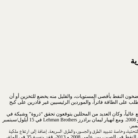
ية
ن يضخون النفط بأقصى المستويات، والقليل منه يخضع للتخزين أو أن
الطلب على الطاقة فاتراً، والموردين الرئيسيين غير قادرين على كبح
 عالياً، وكان العديد من المحللين يتوقعون تحقق “ذروة” وشيكة في
الانتاج العالمي تليها ندرة كبيرة. ولم يكن مستغرباً ارتفاع أسعار خام برنت إلى مستويات عالية جداً ليصل إلى 143 دولار للبرميل في تموز/يوليو 2008. ومع انهيار ليمان براذرز Lehman Brothers في 15 أيلول/سبتمبر
تحتية، وخاصة تشييد الطرق والجسور، والطرق السريعة. إضافة إلى ارتفاع ملكية
السيارات بين أفراد الطبقة الوسطى في الحواضر في هذا البلد، وكانت النتيجة زيادة حادة في الطلب على الطاقة. وفقاً لشركة النفط العملاقة بي ݒي BP، فإن استهلاك النفط في الصين، بين عامي 2008 و 2013، قفز بنسبة 35 في المئة،