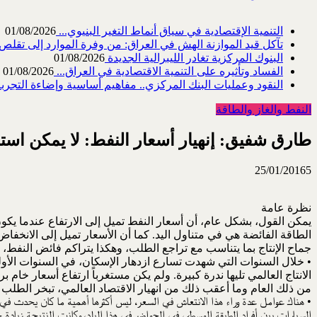
التنمية الإقتصادية في سياق أنماط التغير البنيوي...
01/08/2026
تآكل قيد الموازنة الهش في العراق: من وفرة الموارد إلى تقلص القد
البنوك المركزية تغادر الليبرالية الجديدة
01/08/2026
الفساد وتأثيره على التنمية الاقتصادية في العراق...
01/08/2026
النقود وعمليات البنك المركزي.. مفاهيم أساسية وإضاءة التجربة 
النفط والغاز والطاقة
طارق شفيق: إنهيار أسعار النفط: لا يمكن است
25/01/2016
5
نظرة عامة
يمكن القول، بشكل عام، أن أسعار النفط تميل إلى الارتفاع عندما يكون
الطاقة الفائضة هي في متناول اليد. كما أن الأسعار تميل إلى الانخفاض،
جماح الإنتاج بما يتناسب مع تراجع الطلب، وهكذا يتراكم فائض النفط، و
• خلال السنوات التي شهدت تسارع ازدهار الإسكان، في السنوات الأولى
من ذلك العام وما أعقب ذلك من انهيار الاقتصاد العالمي، تبخر الطلب على النفط مؤدياً إلى
• هناك عوامل عدة وراء هذا الانتعاش في السعر، ليس أكثرها أهمية ما كان يحدث في