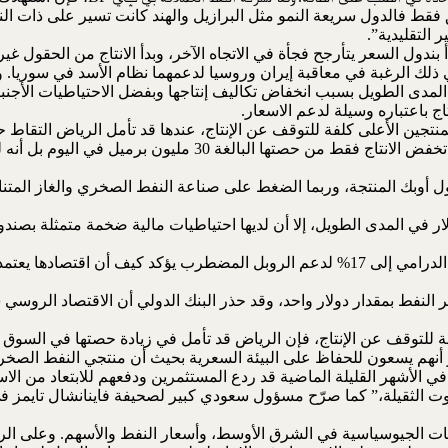
لصين تقود الطريق فقط فالدول سريعة النمو مثل البرازيل والهند كانت تسير على ذ
 التقليدية”.
ي ذلك الرغبة في معاقبة إيران وروسيا لدعمهما نظام الأسد في سوريا. 
 الطويل بسبب انخفاض تكاليف إنتاجها وبفضل الاحتياطيات الأجنبية ا
ج باعتباره وسيلة لدعم الاسعار.
منتجين الأعلى كلفة للتوقف عن الإنتاج، عندها قد تأمل الرياض التقاط 
وبك المنتجة، وربما الضغط على صناعة النفط الصخري والغاز المتنامي
روسيا هي واحدة من أكبر منتجي النفط في العالم، ورفع سعر الفائدة الدرامي إلى 17% لدعم 
فة للتوقف عن الإنتاج، فإن الرياض قد تأمل في زيادة حصتها في السوق
 هو أنهم يسعون للحفاظ على البيئة السعرية بحيث أن منتجي النفط الصخ
أشهر القليلة الماضية قد ردع المستثمرين ودفعهم للابتعاد من الاستث
وت الثقيلة،” كما صرّح مسؤول سعودي كبير لصحيفة فاينانشال تايمز في
 الجيوسياسية في الشرق الأوسط، وأسعار النفط والأسهم. وعلى الرغم