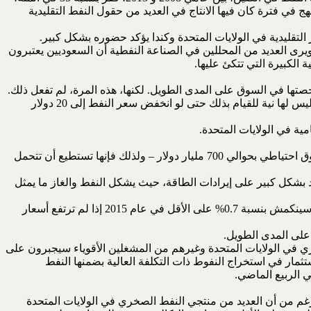
ات النهج في فترة كان فيها الانتاج في العديد من حقول النفط التقليدية
ويرى العديد من المحللين في الصناعة النفطية أن السعوديين يعتبرون
لكبيرة التي تتكئ عليها.
حصتها في السوق على المدى الطويل. لكنها، هذه المرة، لم تفعل ذلك.
ففي خطوة تاريخية في نهاية العام الماضي، قالت أوبك بأنها سوف لن تخفض الانتاج فقط من حصتها البالغة 30 مليون برميل في اليوم بل أنه ليس لها نية للقيام بذلك حتى لو انخفض سعر النفط إلى 20 دولار
ة في الولايات المتحدة.
على الرغم من أن السعودية تحتاج أن تكون أسعار النفط حوالي 85 دولار في المدى الطويل، إلا أن لديها احتياطيات مالية ضخمة متمثلة بصندوق احتياطي بحوالي 700 مليار دولار – ولذلك فإنها تستطيع أن تتحمل
الروبل المضطرب يؤكد كيف أن اقتصادها يعتمد بشكل كبير على إيرادات الطاقة، حيث يشكل النفط والغاز ما يمثل
إن روسيا تفقد حوالي 2 مليار دولار من الإيرادات مع كل هبوط في سعر النفط بمقدار دولار واحد، وقد حذر البنك الدولي أن الاقتصاد الروسي سينكمش بنسبة 0.7% على الأقل في عام 2015 إذا لم ترتفع أسعار
 على المدى الطويل.
ري في الولايات المتحدة وغيرهم من المشغلين الأقوياء سيجبرون على
مار في استخراج النفوط ذات التكلفة العالية بضمنها النفط
 الربيع الماضي.
 من أن العديد من منتجي النفط الصخري في الولايات المتحدة