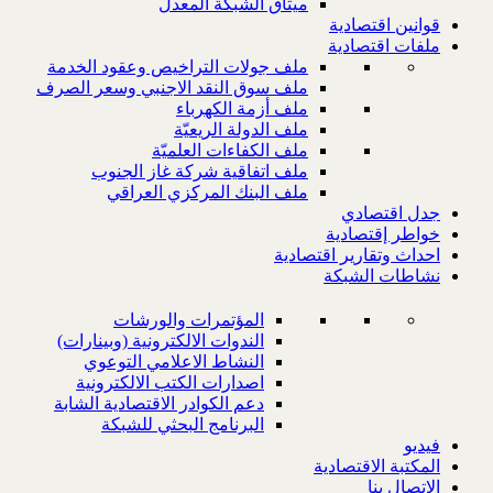
ميثاق الشبكة المعدل
قوانين اقتصادية
ملفات اقتصادية
ملف جولات التراخيص وعقود الخدمة
ملف سوق النقد الاجنبي وسعر الصرف
ملف أزمة الكهرباء
ملف الدولة الريعيّة
ملف الكفاءات العلميّة
ملف اتفاقية شركة غاز الجنوب
ملف البنك المركزي العراقي
جدل اقتصادي
خواطر إقتصادية
احداث وتقارير اقتصادية
نشاطات الشبكة
المؤتمرات والورشات
الندوات الالكترونية (وبينارات)
النشاط الاعلامي التوعوي
اصدارات الكتب الالكترونية
دعم الكوادر الاقتصادية الشابة
البرنامج البحثي للشبكة
فيديو
المكتبة الاقتصادية
الاتصال بنا