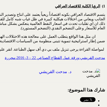
1)
الرؤيا الكلية للاقتصاد العراقي
يتسم الاقتصاد العراقي بكونه اقتصاداً ريعياً يعتمد على انتاج وتصدير ال
الجانب ويعاني من اختلالات هيكلية كبيرة في ظل غياب شبه كامل للقطاع
ذلك ان اي تقلبات تحدث في اسعار النفط العالمية ينعكس بشكل مباشر 
العام للأسعار وعلى التضخم النقدي (التضخم المستورد).
ان مثل هذا الواقع يتطلب العمل على معالجة هذه الاختلالات اله
ضمن إطار استراتيجية تنموية تتبنى منظومة من السياسات الاقتصادية وا
لمواصلة القراءة يرجى تنزيل ملف بي دي أف سهل الطباعة. انقر على 
مدحت القريشي-ورقة عمل القطاع الصناعي 22 – 3- 2016-محررة
د. مدحت القريشي
شارك هذا الموضوع: