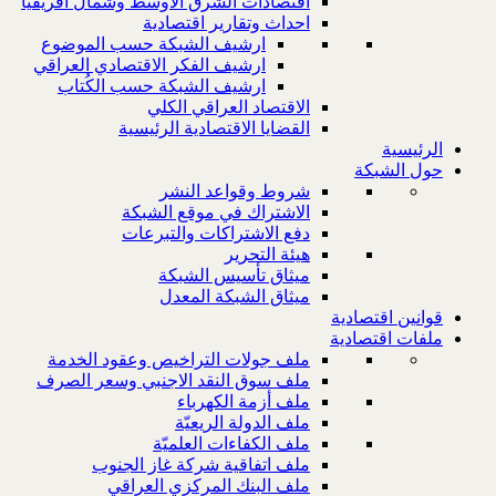
اقتصادات الشرق الاوسط وشمال افريقيا
احداث وتقارير اقتصادية
ارشيف الشبكة حسب الموضوع
ارشيف الفكر الاقتصادي العراقي
ارشيف الشبكة حسب الكُتاب
الاقتصاد العراقي الكلي
القضايا الاقتصادية الرئيسية
الرئيسية
حول الشبكة
شروط وقواعد النشر
الاشتراك في موقع الشبكة
دفع الاشتراكات والتبرعات
هيئة التحرير
ميثاق تأسيس الشبكة
ميثاق الشبكة المعدل
قوانين اقتصادية
ملفات اقتصادية
ملف جولات التراخيص وعقود الخدمة
ملف سوق النقد الاجنبي وسعر الصرف
ملف أزمة الكهرباء
ملف الدولة الريعيّة
ملف الكفاءات العلميّة
ملف اتفاقية شركة غاز الجنوب
ملف البنك المركزي العراقي