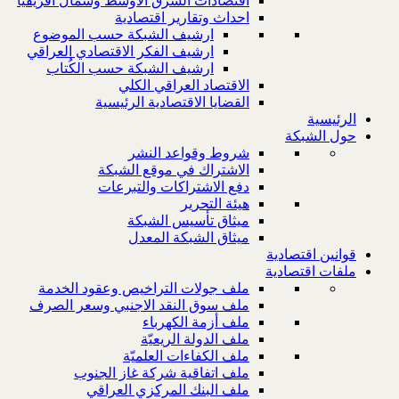
اقتصادات الشرق الاوسط وشمال افريقيا
احداث وتقارير اقتصادية
ارشيف الشبكة حسب الموضوع
ارشيف الفكر الاقتصادي العراقي
ارشيف الشبكة حسب الكُتاب
الاقتصاد العراقي الكلي
القضايا الاقتصادية الرئيسية
الرئيسية
حول الشبكة
شروط وقواعد النشر
الاشتراك في موقع الشبكة
دفع الاشتراكات والتبرعات
هيئة التحرير
ميثاق تأسيس الشبكة
ميثاق الشبكة المعدل
قوانين اقتصادية
ملفات اقتصادية
ملف جولات التراخيص وعقود الخدمة
ملف سوق النقد الاجنبي وسعر الصرف
ملف أزمة الكهرباء
ملف الدولة الريعيّة
ملف الكفاءات العلميّة
ملف اتفاقية شركة غاز الجنوب
ملف البنك المركزي العراقي