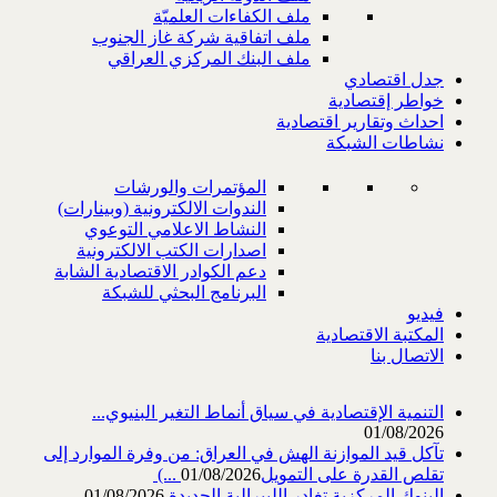
ملف الكفاءات العلميّة
ملف اتفاقية شركة غاز الجنوب
ملف البنك المركزي العراقي
جدل اقتصادي
خواطر إقتصادية
احداث وتقارير اقتصادية
نشاطات الشبكة
المؤتمرات والورشات
الندوات الالكترونية (وبينارات)
النشاط الاعلامي التوعوي
اصدارات الكتب الالكترونية
دعم الكوادر الاقتصادية الشابة
البرنامج البحثي للشبكة
فيديو
المكتبة الاقتصادية
الاتصال بنا
التنمية الإقتصادية في سياق أنماط التغير البنيوي...
01/08/2026
تآكل قيد الموازنة الهش في العراق: من وفرة الموارد إلى
تقلص القدرة على التمويل‎ (...
01/08/2026
البنوك المركزية تغادر الليبرالية الجديدة
01/08/2026