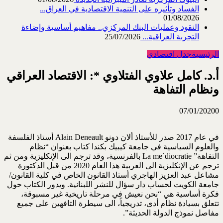
الفساد وتأثيره على التنمية الاقتصادية في العراق...
01/08/2026
النقود وعمليات البنك المركزي.. مفاهيم أساسية وإضاءة
التجربة العراقية...
25/07/2026
الرئيسية
جدل اقتصادي
أ.د. كامل علاوي الفتلاوي *: الاقتصاد العراقي
ونظام التفاهة
07/01/2020
0
في عام 2017 صدر للأستاذ ألان دونو Alain Deneault أستاذ الفلسفة
والعلوم السياسية في جامعة كيبيك بكندا كتاب بعنوان “نظام
التفاهة” La me`diocratie بالفرنسية، وقد ترجم الى الإنكليزية ومن ثم
ترجم عن الإنكليزية الى العربية هذا العام 2020 من قبل الدكتورة
مشاعل عبد العزيز الهاجري أستاذ القانون الخاص في كلية القانون/
جامعة الكويت لحساب دار سؤال للنشر اللبنانية. ويدور الكتاب حول
فكرة أساسية هي “نحن نعيش في مرحلة تاريخية غير مسبوقة،
تتعلق بسيادة نظام أدى، تدريجياً، الى سيطرة التافهين على جميع
مفاصل نموذج الدولة الحديثة”.