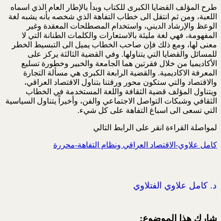
طرح المؤلف القضايا الكبرى للكتاب وبدأ بالإطار العام الذي اسماه
اللعبة، ومن ثم انتقل الى خطاب التفاهة الذي شخصه بأنه يشبه لغة
الوعظ والإرشاد الديني، واستخدام المصطلحات المعقدة وغير
المفهومة، فهي لغة مليئة بالاستعارات والكلمات الطنانة التي لا
معنى لها، ومع ذلك فإن صاحب الخطاب يميل الى التبسيط الخطر
للمسائل والقضايا التي يتناولها. وفي القضية الثالثة يركز على
الأكاديميا من خلال فقرتين هما الجامعة والخبير وخطورة تسليع
المعرفة الاكاديمية. والقضية الرابعة الكبرى هي مسألة التجارة
والاقتصاد والتي ستكون محور ورقتنا بتناول الاقتصاد العراقي،
ويتناول المؤلف قضية الثقافة واللغة المستخدمة في الخطاب
الثقافي وشبكات التواصل الاجتماعي والفن، وأخيراً يتناول السياسية
التي تسعى الى اسباغ التفاهة على كل شيء.
لمواصلة القراءة انقر على الرابط التالي
كامل علاوي-الاقتصاد العراقي ونظام التفاهة-محررة
د. كامل علاوي الفتلاوي
شارك هذا الموضوع: