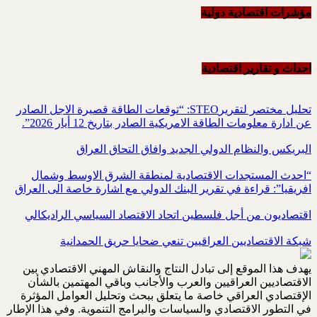
مؤشرات اقتصادية دولية
احداث و تقاریر اقتصادیة
تحليل مختصر لتقريرSTEO‏: “توقعات الطاقة قصيرة الاجل الصادر
عن ادارة معلومات الطاقة الامريكية ‏الصادر بتاريخ 12 أيار 2026”.‏
البريكس والنظام الدولي الجديد وافاق التحاق العراق
“احدث المستجدات الاقتصادية لمنطقة الشرق الاوسط وشمال
افريقيا”: قراءة في تقرير البنك الدولي مع اشارة خاصة الى العراق
اقتصاديون من أجل فلسطين اتحاد الاقتصاد السياسي الراديكالي
شبكة الاقتصاديين العراقيين تنعي ضحايا حريق الحمدانية
يهدف هذا الموقع إلى تبادل النتاج والنقاش المهني الاقتصادي بين
الاقتصاديين العراقيين والعرب والأجانب وباقي المهتمين بالشأن
الإقتصادي العراقي خاصة ما يتعلق ببحث وتحليل العوامل المؤثرة
في التطور الاقتصادي والسياسات والبرامج التنموية. وفي هذا الإطار