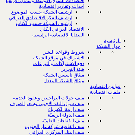
اقتصادات الشرق الاوسط وشمال افريقيا
احداث وتقارير اقتصادية
ارشيف الشبكة حسب الموضوع
ارشيف الفكر الاقتصادي العراقي
ارشيف الشبكة حسب الكُتاب
الاقتصاد العراقي الكلي
القضايا الاقتصادية الرئيسية
الرئيسية
حول الشبكة
شروط وقواعد النشر
الاشتراك في موقع الشبكة
دفع الاشتراكات والتبرعات
هيئة التحرير
ميثاق تأسيس الشبكة
ميثاق الشبكة المعدل
قوانين اقتصادية
ملفات اقتصادية
ملف جولات التراخيص وعقود الخدمة
ملف سوق النقد الاجنبي وسعر الصرف
ملف أزمة الكهرباء
ملف الدولة الريعيّة
ملف الكفاءات العلميّة
ملف اتفاقية شركة غاز الجنوب
ملف البنك المركزي العراقي