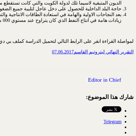
الديون المتبقية لاسيما تلك لدولة الكويت والتي كانت تستقطع م
حاجة البلد الداخلية للحصول على دخل عاجل لتلبية جميع الضغوط ا
زيادات هامة في انتاج النفط الذي كان يتراوح عند مستوي 000 مليون برميل / يوم بالاعتماد على قدراتها الذاتية فلجأت الى الانفتاح نحو الشركات النفطية العالمية فيما سمي بجولات التراخيص
لمواصلة القراءة انقر على الرابط التالي لتحميل الدراسة كملف بي د
Editor in Chief
شارك هذا الموضوع:
Telegram