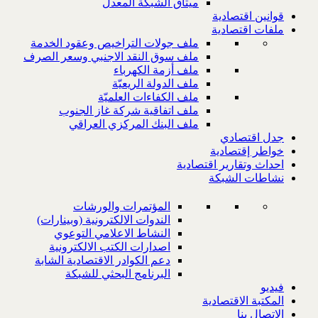
ميثاق الشبكة المعدل
قوانين اقتصادية
ملفات اقتصادية
ملف جولات التراخيص وعقود الخدمة
ملف سوق النقد الاجنبي وسعر الصرف
ملف أزمة الكهرباء
ملف الدولة الريعيّة
ملف الكفاءات العلميّة
ملف اتفاقية شركة غاز الجنوب
ملف البنك المركزي العراقي
جدل اقتصادي
خواطر إقتصادية
احداث وتقارير اقتصادية
نشاطات الشبكة
المؤتمرات والورشات
الندوات الالكترونية (وبينارات)
النشاط الاعلامي التوعوي
اصدارات الكتب الالكترونية
دعم الكوادر الاقتصادية الشابة
البرنامج البحثي للشبكة
فيديو
المكتبة الاقتصادية
الاتصال بنا