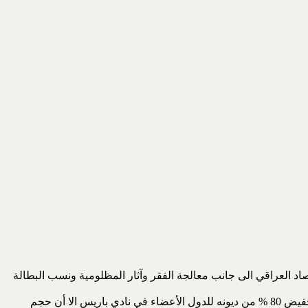
صاد العراقي الى جانب معالجة الفقر وآثار المظلومية ونسب البطالة
المديونية الكبيرة التي ورثها العراق من النظام السابق والتي بلغت 130 مليار دولار. وعلى الرغم من النجاح الكبير الذي حققه العراق بتخفيض 80 % من ديونه للدول الأعضاء في نادي باريس الا أن حجم