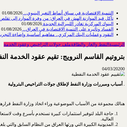
التنمية الإقتصادية في سياق أنماط التغير البنيوي...
01/08/2026
تآكل قيد الموازنة الهش في العراق: من وفرة الموارد إلى تقلص القد
البنوك المركزية تغادر الليبرالية الجديدة
01/08/2026
الفساد وتأثيره على التنمية الاقتصادية في العراق...
01/08/2026
النقود وعمليات البنك المركزي.. مفاهيم أساسية وإضاءة التجربة 
الرئيسية
النفط والغاز والطاقة
ملف جولات التراخيص وعقود الخدمة
بتروتيم القاسم النرويج: تقيم عقود الخدمة الن
04/03/2020
0
.
أسباب
ومبررات
وزارة
النفط
لإطلاق
جولات
التراخيص
البترولية
هنالك مجموعة من الأسباب الموضوعية وراء اتخاذ وزارة النفط قرارها ل
حاجة البلد لتوفير استثمارات كبيرة تستخدم بأسرع وقت لاستعاد
العالية.