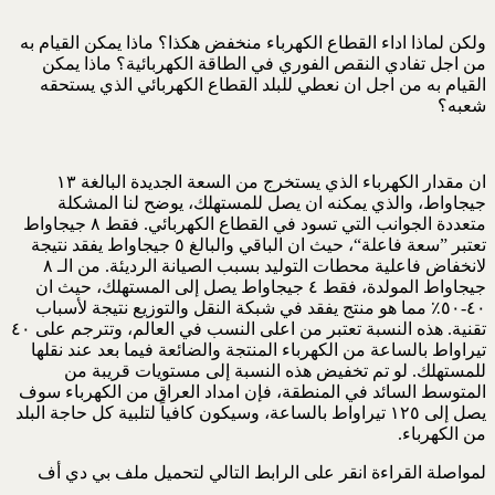
ولكن لماذا اداء القطاع الكهرباء منخفض هكذا؟ ماذا يمكن القيام به
من اجل تفادي النقص الفوري في الطاقة الكهربائية؟ ماذا يمكن
القيام به من اجل ان نعطي للبلد القطاع الكهربائي الذي يستحقه
شعبه؟
ان مقدار الكهرباء الذي يستخرج من السعة الجديدة البالغة ١٣
جيجاواط، والذي يمكنه ان يصل للمستهلك، يوضح لنا المشكلة
متعددة الجوانب التي تسود في القطاع الكهربائي. فقط ٨ جيجاواط
تعتبر ”سعة فاعلة“، حيث ان الباقي والبالغ ٥ جيجاواط يفقد نتيجة
لانخفاض فاعلية محطات التوليد بسبب الصيانة الرديئة. من الـ ٨
جيجاواط المولدة، فقط ٤ جيجاواط يصل إلى المستهلك، حيث ان
٤٠-٥٠٪ مما هو منتج يفقد في شبكة النقل والتوزيع نتيجة لأسباب
تقنية. هذه النسبة تعتبر من اعلى النسب في العالم، وتترجم على ٤٠
تيراواط بالساعة من الكهرباء المنتجة والضائعة فيما بعد عند نقلها
للمستهلك. لو تم تخفيض هذه النسبة إلى مستويات قريبة من
المتوسط السائد في المنطقة، فإن امداد العراق من الكهرباء سوف
يصل إلى ١٢٥ تيراواط بالساعة، وسيكون كافياً لتلبية كل حاجة البلد
من الكهرباء.
لمواصلة القراءة انقر على الرابط التالي لتحميل ملف بي دي أف