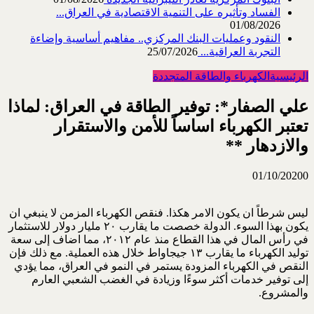
الفساد وتأثيره على التنمية الاقتصادية في العراق...
01/08/2026
النقود وعمليات البنك المركزي.. مفاهيم أساسية وإضاءة
التجربة العراقية...
25/07/2026
الرئيسية
الكهرباء والطاقة المتجددة
علي الصفار*: توفير الطاقة في العراق: لماذا
تعتبر الكهرباء اساساً للأمن والاستقرار
والازدهار **
01/10/2020
0
ليس شرطاً ان يكون الامر هكذا. فنقص الكهرباء المزمن لا ينبغي ان
يكون بهذا السوء. الدولة خصصت ما يقارب ٢٠ مليار دولار للاستثمار
في رأس المال في هذا القطاع منذ عام ٢٠١٢، مما اضاف إلى سعة
توليد الكهرباء ما يقارب ١٣ جيجاواط خلال هذه العملية. مع ذلك فإن
النقص في الكهرباء المزودة يستمر في النمو في العراق، مما يؤدي
إلى توفير خدمات أكثر سوءًا وزيادة في الغضب الشعبي العارم
والمشروع.