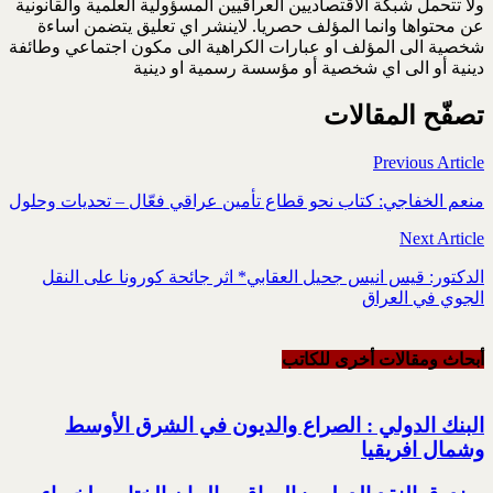
ولا تتحمل شبكة الاقتصاديين العراقيين المسؤولية العلمية والقانونية
عن محتواها وانما المؤلف حصريا. لاينشر اي تعليق يتضمن اساءة
شخصية الى المؤلف او عبارات الكراهية الى مكون اجتماعي وطائفة
دينية أو الى اي شخصية أو مؤسسة رسمية او دينية
تصفّح المقالات
Previous Article
منعم الخفاجي: كتاب نحو قطاع تأمين عراقي فعّال – تحديات وحلول
Next Article
الدكتور: قيس انيس جحيل العقابي* اثر جائحة كورونا على النقل
الجوي في العراق
أبحاث ومقالات أخرى للکاتب
البنك الدولي : الصراع والديون في الشرق الأوسط
وشمال افريقيا