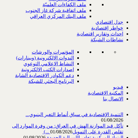
ملف الكفاءات العلميّة
ملف اتفاقية شركة غاز الجنوب
ملف البنك المركزي العراقي
جدل اقتصادي
خواطر إقتصادية
احداث وتقارير اقتصادية
نشاطات الشبكة
المؤتمرات والورشات
الندوات الالكترونية (وبينارات)
النشاط الاعلامي التوعوي
اصدارات الكتب الالكترونية
دعم الكوادر الاقتصادية الشابة
البرنامج البحثي للشبكة
فيديو
المكتبة الاقتصادية
الاتصال بنا
التنمية الإقتصادية في سياق أنماط التغير البنيوي...
01/08/2026
تآكل قيد الموازنة الهش في العراق: من وفرة الموارد إلى
تقلص القدرة على التمويل‎ (...
01/08/2026
البنوك المركزية تغادر الليبرالية الجديدة
01/08/2026