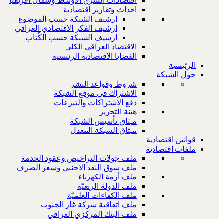
اقتصادات الشرق الاوسط وشمال افريقيا
احداث وتقارير اقتصادية
ارشيف الشبكة حسب الموضوع
ارشيف الفكر الاقتصادي العراقي
ارشيف الشبكة حسب الكُتاب
الاقتصاد العراقي الكلي
القضايا الاقتصادية الرئيسية
الرئيسية
حول الشبكة
شروط وقواعد النشر
الاشتراك في موقع الشبكة
دفع الاشتراكات والتبرعات
هيئة التحرير
ميثاق تأسيس الشبكة
ميثاق الشبكة المعدل
قوانين اقتصادية
ملفات اقتصادية
ملف جولات التراخيص وعقود الخدمة
ملف سوق النقد الاجنبي وسعر الصرف
ملف أزمة الكهرباء
ملف الدولة الريعيّة
ملف الكفاءات العلميّة
ملف اتفاقية شركة غاز الجنوب
ملف البنك المركزي العراقي