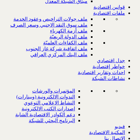
ميثاق الشبكة المعدل
قوانين اقتصادية
ملفات اقتصادية
ملف جولات التراخيص وعقود الخدمة
ملف سوق النقد الاجنبي وسعر الصرف
ملف أزمة الكهرباء
ملف الدولة الريعيّة
ملف الكفاءات العلميّة
ملف اتفاقية شركة غاز الجنوب
ملف البنك المركزي العراقي
جدل اقتصادي
خواطر إقتصادية
احداث وتقارير اقتصادية
نشاطات الشبكة
المؤتمرات والورشات
الندوات الالكترونية (وبينارات)
النشاط الاعلامي التوعوي
اصدارات الكتب الالكترونية
دعم الكوادر الاقتصادية الشابة
البرنامج البحثي للشبكة
فيديو
المكتبة الاقتصادية
الاتصال بنا