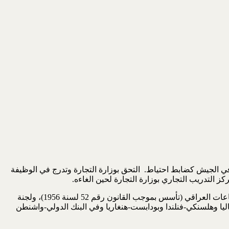
 تخرجه خدم في الجيش كضابط احتياط. التحق بوزارة التجارة وتدرج في الوظيفة
شارك في الكثير من اللجان الاقتصادية ومنها اللجنة الدائمة لحماية الصناعة الوطنية (الملغاة) وكانت تضم في عضويتها ممثلين عن اتحاد الصناعات العراقي (تأسس بموجب القانون رقم 52 لسنة 1956)، ولجنة
اليا وهلسنكي-فنلندا وبودابست-هنغاريا وفي البنك الدولي-واشنطن