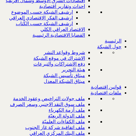
اقتصادات الشرق الاوسط وشمال افريقيا
احداث وتقارير اقتصادية
ارشيف الشبكة حسب الموضوع
ارشيف الفكر الاقتصادي العراقي
ارشيف الشبكة حسب الكُتاب
الاقتصاد العراقي الكلي
القضايا الاقتصادية الرئيسية
الرئيسية
حول الشبكة
شروط وقواعد النشر
الاشتراك في موقع الشبكة
دفع الاشتراكات والتبرعات
هيئة التحرير
ميثاق تأسيس الشبكة
ميثاق الشبكة المعدل
قوانين اقتصادية
ملفات اقتصادية
ملف جولات التراخيص وعقود الخدمة
ملف سوق النقد الاجنبي وسعر الصرف
ملف أزمة الكهرباء
ملف الدولة الريعيّة
ملف الكفاءات العلميّة
ملف اتفاقية شركة غاز الجنوب
ملف البنك المركزي العراقي