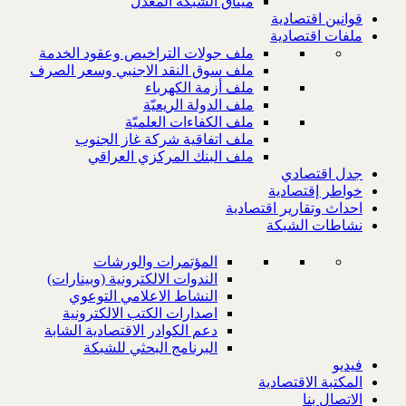
ميثاق الشبكة المعدل
قوانين اقتصادية
ملفات اقتصادية
ملف جولات التراخيص وعقود الخدمة
ملف سوق النقد الاجنبي وسعر الصرف
ملف أزمة الكهرباء
ملف الدولة الريعيّة
ملف الكفاءات العلميّة
ملف اتفاقية شركة غاز الجنوب
ملف البنك المركزي العراقي
جدل اقتصادي
خواطر إقتصادية
احداث وتقارير اقتصادية
نشاطات الشبكة
المؤتمرات والورشات
الندوات الالكترونية (وبينارات)
النشاط الاعلامي التوعوي
اصدارات الكتب الالكترونية
دعم الكوادر الاقتصادية الشابة
البرنامج البحثي للشبكة
فيديو
المكتبة الاقتصادية
الاتصال بنا