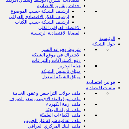
اقتصادات الشرق الاوسط وشمال افريقيا
احداث وتقارير اقتصادية
ارشيف الشبكة حسب الموضوع
ارشيف الفكر الاقتصادي العراقي
ارشيف الشبكة حسب الكُتاب
الاقتصاد العراقي الكلي
القضايا الاقتصادية الرئيسية
الرئيسية
حول الشبكة
شروط وقواعد النشر
الاشتراك في موقع الشبكة
دفع الاشتراكات والتبرعات
هيئة التحرير
ميثاق تأسيس الشبكة
ميثاق الشبكة المعدل
قوانين اقتصادية
ملفات اقتصادية
ملف جولات التراخيص وعقود الخدمة
ملف سوق النقد الاجنبي وسعر الصرف
ملف أزمة الكهرباء
ملف الدولة الريعيّة
ملف الكفاءات العلميّة
ملف اتفاقية شركة غاز الجنوب
ملف البنك المركزي العراقي