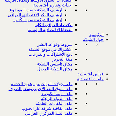
اقتصادات الشرق الاوسط وشمال افريقيا
احداث وتقارير اقتصادية
ارشيف الشبكة حسب الموضوع
ارشيف الفكر الاقتصادي العراقي
ارشيف الشبكة حسب الكُتاب
الاقتصاد العراقي الكلي
القضايا الاقتصادية الرئيسية
الرئيسية
حول الشبكة
شروط وقواعد النشر
الاشتراك في موقع الشبكة
دفع الاشتراكات والتبرعات
هيئة التحرير
ميثاق تأسيس الشبكة
ميثاق الشبكة المعدل
قوانين اقتصادية
ملفات اقتصادية
ملف جولات التراخيص وعقود الخدمة
ملف سوق النقد الاجنبي وسعر الصرف
ملف أزمة الكهرباء
ملف الدولة الريعيّة
ملف الكفاءات العلميّة
ملف اتفاقية شركة غاز الجنوب
ملف البنك المركزي العراقي