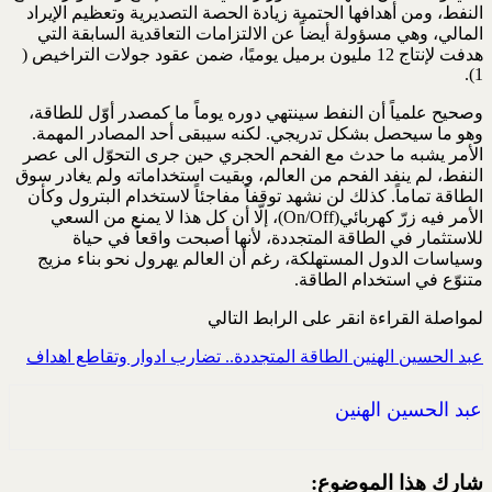
النفط، ومن أهدافها الحتمية زيادة الحصة التصديرية وتعظيم الإيراد
المالي، وهي مسؤولة أيضاً عن الالتزامات التعاقدية السابقة التي
هدفت لإنتاج 12 مليون برميل يوميًا، ضمن عقود جولات التراخيص (
1).
وصحيح علمياً أن النفط سينتهي دوره يوماً ما كمصدر أوّل للطاقة،
وهو ما سيحصل بشكل تدريجي. لكنه سيبقى أحد المصادر المهمة.
الأمر يشبه ما حدث مع الفحم الحجري حين جرى التحوّل الى عصر
النفط، لم ينفد الفحم من العالم، وبقيت استخداماته ولم يغادر سوق
الطاقة تماماً. كذلك لن نشهد توقفاً مفاجئاً لاستخدام البترول وكأن
الأمر فيه زرّ كهربائي(On/Off)، إلّا أن كل هذا لا يمنع من السعي
للاستثمار في الطاقة المتجددة، لأنها أصبحت واقعاً في حياة
وسياسات الدول المستهلكة، رغم أن العالم يهرول نحو بناء مزيج
متنوّع في استخدام الطاقة.
لمواصلة القراءة انقر على الرابط التالي
عبد الحسين الهنين الطاقة المتجددة.. تضارب ادوار وتقاطع اهداف
عبد الحسين الهنين
شارك هذا الموضوع: