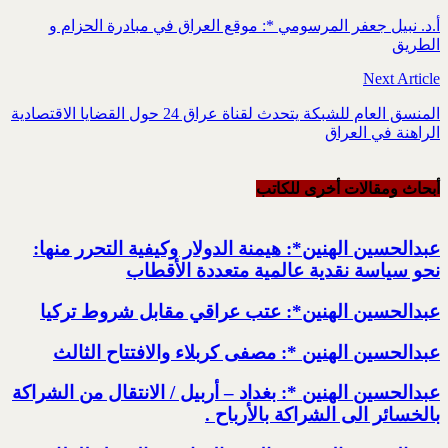
أ.د. نبيل جعفر المرسومي *: موقع العراق في مبادرة الحزام و
الطريق
Next Article
المنسق العام للشبكة يتحدث لقناة عراق 24 حول القضايا الاقتصادية
الراهنة في العراق
أبحاث ومقالات أخرى للکاتب
عبدالحسين الهنين*: هيمنة الدولار وكيفية التحرر منها:
نحو سياسة نقدية عالمية متعددة الأقطاب
عبدالحسين الهنين*: عتب عراقي مقابل شروط تركيا
عبدالحسين الهنين *: مصفى كربلاء والافتتاح الثالث
عبدالحسين الهنين *: بغداد – أربيل / الانتقال من الشراكة
بالخسائر الى الشراكة بالأرباح .