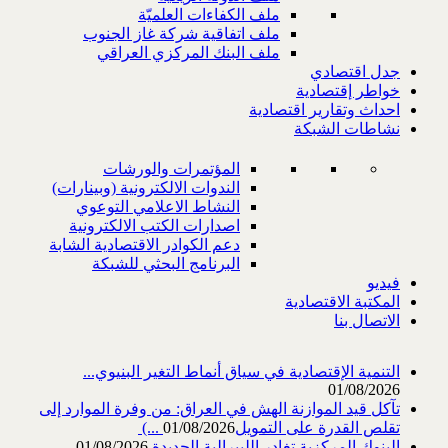
ملف الكفاءات العلميّة
ملف اتفاقية شركة غاز الجنوب
ملف البنك المركزي العراقي
جدل اقتصادي
خواطر إقتصادية
احداث وتقارير اقتصادية
نشاطات الشبكة
المؤتمرات والورشات
الندوات الالكترونية (وبينارات)
النشاط الاعلامي التوعوي
اصدارات الكتب الالكترونية
دعم الكوادر الاقتصادية الشابة
البرنامج البحثي للشبكة
فيديو
المكتبة الاقتصادية
الاتصال بنا
التنمية الإقتصادية في سياق أنماط التغير البنيوي...
01/08/2026
تآكل قيد الموازنة الهش في العراق: من وفرة الموارد إلى
تقلص القدرة على التمويل‎ (...
01/08/2026
البنوك المركزية تغادر الليبرالية الجديدة
01/08/2026