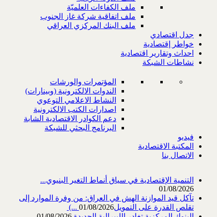
ملف الكفاءات العلميّة
ملف اتفاقية شركة غاز الجنوب
ملف البنك المركزي العراقي
جدل اقتصادي
خواطر إقتصادية
احداث وتقارير اقتصادية
نشاطات الشبكة
المؤتمرات والورشات
الندوات الالكترونية (وبينارات)
النشاط الاعلامي التوعوي
اصدارات الكتب الالكترونية
دعم الكوادر الاقتصادية الشابة
البرنامج البحثي للشبكة
فيديو
المكتبة الاقتصادية
الاتصال بنا
التنمية الإقتصادية في سياق أنماط التغير البنيوي...
01/08/2026
تآكل قيد الموازنة الهش في العراق: من وفرة الموارد إلى
تقلص القدرة على التمويل‎ (...
01/08/2026
البنوك المركزية تغادر الليبرالية الجديدة
01/08/2026