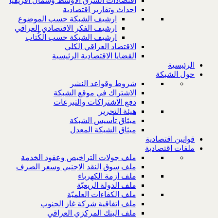
اقتصادات الشرق الاوسط وشمال افريقيا
احداث وتقارير اقتصادية
ارشيف الشبكة حسب الموضوع
ارشيف الفكر الاقتصادي العراقي
ارشيف الشبكة حسب الكُتاب
الاقتصاد العراقي الكلي
القضايا الاقتصادية الرئيسية
الرئيسية
حول الشبكة
شروط وقواعد النشر
الاشتراك في موقع الشبكة
دفع الاشتراكات والتبرعات
هيئة التحرير
ميثاق تأسيس الشبكة
ميثاق الشبكة المعدل
قوانين اقتصادية
ملفات اقتصادية
ملف جولات التراخيص وعقود الخدمة
ملف سوق النقد الاجنبي وسعر الصرف
ملف أزمة الكهرباء
ملف الدولة الريعيّة
ملف الكفاءات العلميّة
ملف اتفاقية شركة غاز الجنوب
ملف البنك المركزي العراقي