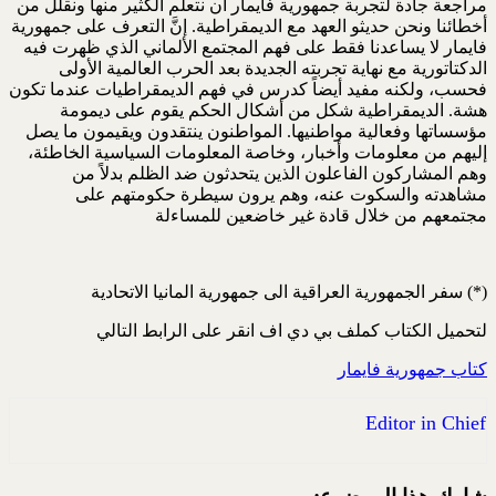
مراجعة جادة لتجربة جمهورية فايمار أن نتعلم الكثير منها ونقلل من
أخطائنا ونحن حديثو العهد مع الديمقراطية. إنَّ التعرف على جمهورية
فايمار لا يساعدنا فقط على فهم المجتمع الألماني الذي ظهرت فيه
الدكتاتورية مع نهاية تجربته الجديدة بعد الحرب العالمية الأولى
فحسب، ولكنه مفيد أيضاً كدرس في فهم الديمقراطيات عندما تكون
هشة. الديمقراطية شكل من أشكال الحكم يقوم على ديمومة
مؤسساتها وفعالية مواطنيها. المواطنون ينتقدون ويقيمون ما يصل
إليهم من معلومات وأخبار، وخاصة المعلومات السياسية الخاطئة،
وهم المشاركون الفاعلون الذين يتحدثون ضد الظلم بدلاً من
مشاهدته والسكوت عنه، وهم يرون سيطرة حكومتهم على
مجتمعهم من خلال قادة غير خاضعين للمساءلة
(*) سفر الجمهورية العراقية الى جمهورية المانيا الاتحادية
لتحميل الكتاب كملف بي دي اف انقر على الرابط التالي
كتاب جمهورية فايمار
Editor in Chief