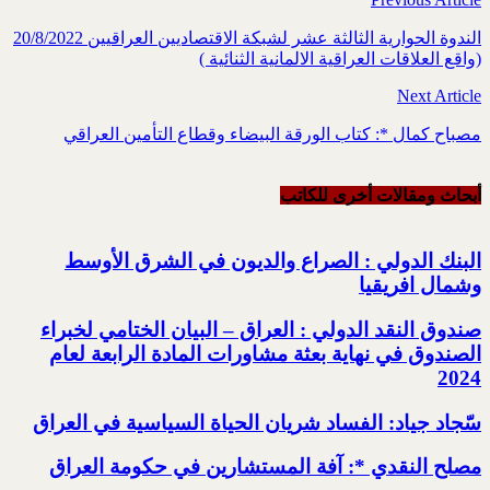
الندوة الحوارية الثالثة عشر لشبكة الاقتصاديين العراقيين 20/8/2022
(واقع العلاقات العراقية الالمانية الثنائية )
Next Article
مصباح كمال *: كتاب الورقة البيضاء وقطاع التأمين العراقي
أبحاث ومقالات أخرى للکاتب
البنك الدولي : الصراع والديون في الشرق الأوسط
وشمال افريقيا
صندوق النقد الدولي : العراق – البيان الختامي لخبراء
الصندوق في نهاية بعثة مشاورات المادة الرابعة لعام
2024
سّجاد جياد: الفساد شريان الحياة السياسية في العراق
مصلح النقدي *: آفة المستشارين في حكومة العراق