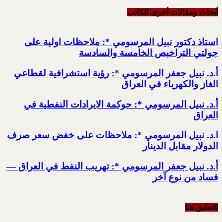
أبحاث ومقالات أخرى للکاتب
استاذ دكتور نبيل المرسومي *: ملاحظات اولية على
جولتي التراخيص الخامسة والسادسة
أ.د. نبيل جعفر المرسومي *: رؤية استشرافية لقطاعي
الغاز والكهرباء في العراق
أ.د. نبيل المرسومي *: حوكمة الايرادات النفطية في
العراق
ا.د. نبيل المرسومي *: ملاحظات على خفض سعر صرف
الدولار مقابل الدينار
أ.د. نبيل جعفر المرسومي *: تهريب النفط في العراق —
فساد من نوع آخر
التعليق هنا