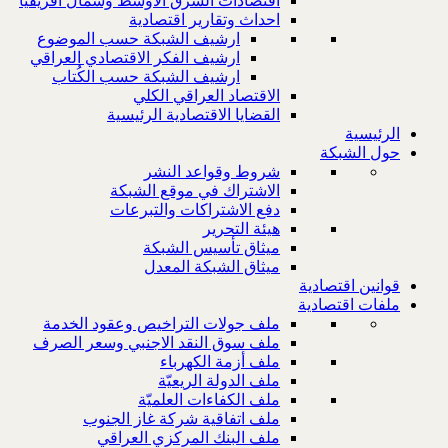
اقتصادات الشرق الاوسط وشمال افريقيا
احداث وتقارير اقتصادية
ارشيف الشبكة حسب الموضوع
ارشيف الفكر الاقتصادي العراقي
ارشيف الشبكة حسب الكُتاب
الاقتصاد العراقي الكلي
القضايا الاقتصادية الرئيسية
الرئيسية
حول الشبكة
شروط وقواعد النشر
الاشتراك في موقع الشبكة
دفع الاشتراكات والتبرعات
هيئة التحرير
ميثاق تأسيس الشبكة
ميثاق الشبكة المعدل
قوانين اقتصادية
ملفات اقتصادية
ملف جولات التراخيص وعقود الخدمة
ملف سوق النقد الاجنبي وسعر الصرف
ملف أزمة الكهرباء
ملف الدولة الريعيّة
ملف الكفاءات العلميّة
ملف اتفاقية شركة غاز الجنوب
ملف البنك المركزي العراقي