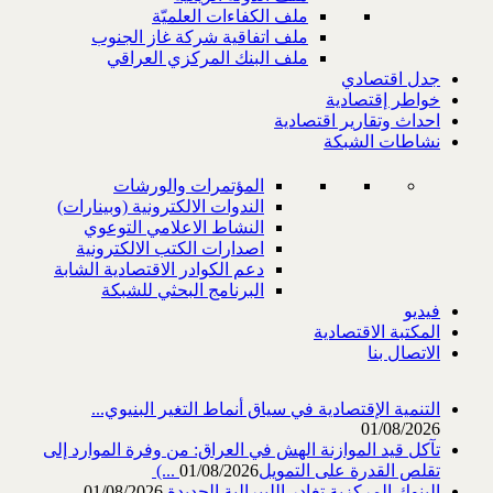
ملف الكفاءات العلميّة
ملف اتفاقية شركة غاز الجنوب
ملف البنك المركزي العراقي
جدل اقتصادي
خواطر إقتصادية
احداث وتقارير اقتصادية
نشاطات الشبكة
المؤتمرات والورشات
الندوات الالكترونية (وبينارات)
النشاط الاعلامي التوعوي
اصدارات الكتب الالكترونية
دعم الكوادر الاقتصادية الشابة
البرنامج البحثي للشبكة
فيديو
المكتبة الاقتصادية
الاتصال بنا
التنمية الإقتصادية في سياق أنماط التغير البنيوي...
01/08/2026
تآكل قيد الموازنة الهش في العراق: من وفرة الموارد إلى
تقلص القدرة على التمويل‎ (...
01/08/2026
البنوك المركزية تغادر الليبرالية الجديدة
01/08/2026