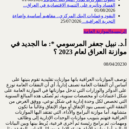
الفساد وتأثيره على التنمية الاقتصادية في العراق...
01/08/2026
النقود وعمليات البنك المركزي.. مفاهيم أساسية وإضاءة
التجربة العراقية...
25/07/2026
الرئيسية
الموازنة العامة
أ.د. نبيل جعفر المرسومي *: ما الجديد في
موازنة العراق لعام 2023 ؟
08/04/2023
0
توصف الموازنات العراقية بانها موازنات تقليدية تقوم بنيتها على
أساس أن النفقات العامة تصنف إدارياً، أي أن النفقات العامة توزع
على الدوائر والوزارات التي تدخل موازناتها في الموازنة العامة على
شكل اعتمادات أو مخصصات سنوية، ثم تُصنّف هذه المبالغ السنوية
التي تخصص لكل وحدة إدارية في شكل نوعي، ووفق الغرض من
النفقة التي تسمى بنود الإنفاق أو مواد الإنفاق وغالباً ما تكون
متشابهة. أما موازنة البرامج والأداء، التي تفتقد اليها الموازنات
العراقية فتهتم بتبويب موازنات الوحدات الإدارية إلى وظائف
ومهمات، ثم برامج رئيسة ثم أخرى فرعية، يُربط بينها وبين البيانات
المالية. أما موازنة الأداء، فتزوّد الإدارة بوسائل القياس الدقيقة مثل