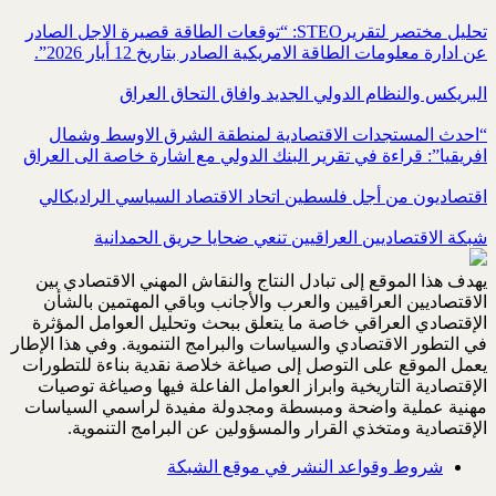
تحليل مختصر لتقريرSTEO‏: “توقعات الطاقة قصيرة الاجل الصادر
عن ادارة معلومات الطاقة الامريكية ‏الصادر بتاريخ 12 أيار 2026”.‏
البريكس والنظام الدولي الجديد وافاق التحاق العراق
“احدث المستجدات الاقتصادية لمنطقة الشرق الاوسط وشمال
افريقيا”: قراءة في تقرير البنك الدولي مع اشارة خاصة الى العراق
اقتصاديون من أجل فلسطين اتحاد الاقتصاد السياسي الراديكالي
شبكة الاقتصاديين العراقيين تنعي ضحايا حريق الحمدانية
يهدف هذا الموقع إلى تبادل النتاج والنقاش المهني الاقتصادي بين
الاقتصاديين العراقيين والعرب والأجانب وباقي المهتمين بالشأن
الإقتصادي العراقي خاصة ما يتعلق ببحث وتحليل العوامل المؤثرة
في التطور الاقتصادي والسياسات والبرامج التنموية. وفي هذا الإطار
يعمل الموقع على التوصل إلى صياغة خلاصة نقدية بناءة للتطورات
الإقتصادية التاريخية وابراز العوامل الفاعلة فيها وصياغة توصيات
مهنية عملية واضحة ومبسطة ومجدولة مفيدة لراسمي السياسات
الإقتصادية ومتخذي القرار والمسؤولين عن البرامج التنموية.
شروط وقواعد النشر في موقع الشبكة