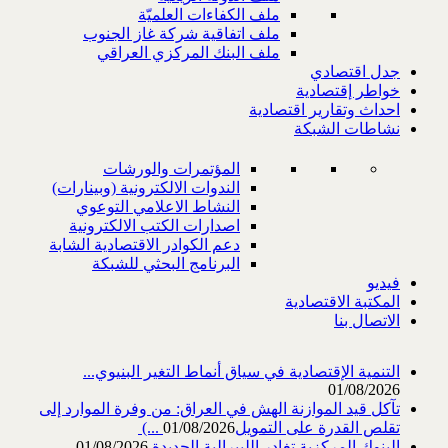
ملف الكفاءات العلميّة
ملف اتفاقية شركة غاز الجنوب
ملف البنك المركزي العراقي
جدل اقتصادي
خواطر إقتصادية
احداث وتقارير اقتصادية
نشاطات الشبكة
المؤتمرات والورشات
الندوات الالكترونية (وبينارات)
النشاط الاعلامي التوعوي
اصدارات الكتب الالكترونية
دعم الكوادر الاقتصادية الشابة
البرنامج البحثي للشبكة
فيديو
المكتبة الاقتصادية
الاتصال بنا
التنمية الإقتصادية في سياق أنماط التغير البنيوي...
01/08/2026
تآكل قيد الموازنة الهش في العراق: من وفرة الموارد إلى
تقلص القدرة على التمويل‎ (...
01/08/2026
البنوك المركزية تغادر الليبرالية الجديدة
01/08/2026