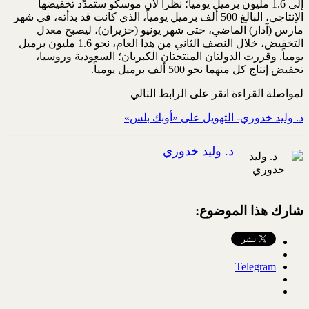
إلى 1.6 مليون برميل يومياً؛ نظراً لأن موسكو ستمدِّد تخفيضها
الإنتاجي، البالغ 500 ألف برميل يومياً، الذي كانت قد بدأته، في شهر
مارس (آذار) الماضي، حتى شهر يونيو (حزيران)، ليصبح معدل
التخفيض، خلال النصف الثاني من هذا العام، نحو 1.6 مليون برميل
يومياً. وقررت الدولتان المنتجتان الكبريان؛ السعودية وروسيا،
تخفيض إنتاج كل منهما نحو 500 ألف برميل يومياً.
لمواصلة القراءة انقر على الرابط التالي
د. وليد خدوري- التهويل على «أوبك بلس»
د. وليد خدوري
شارك هذا الموضوع:
Telegram