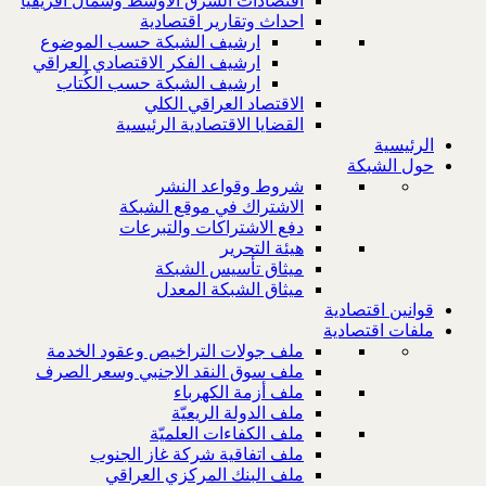
اقتصادات الشرق الاوسط وشمال افريقيا
احداث وتقارير اقتصادية
ارشيف الشبكة حسب الموضوع
ارشيف الفكر الاقتصادي العراقي
ارشيف الشبكة حسب الكُتاب
الاقتصاد العراقي الكلي
القضايا الاقتصادية الرئيسية
الرئيسية
حول الشبكة
شروط وقواعد النشر
الاشتراك في موقع الشبكة
دفع الاشتراكات والتبرعات
هيئة التحرير
ميثاق تأسيس الشبكة
ميثاق الشبكة المعدل
قوانين اقتصادية
ملفات اقتصادية
ملف جولات التراخيص وعقود الخدمة
ملف سوق النقد الاجنبي وسعر الصرف
ملف أزمة الكهرباء
ملف الدولة الريعيّة
ملف الكفاءات العلميّة
ملف اتفاقية شركة غاز الجنوب
ملف البنك المركزي العراقي