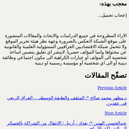
معجب بهذه:
إعجاب
تحميل...
الاراء المطروحة في جميع الدراسات والابحاث والمقالات المنشورة
على موقع الشبكة لاتعكس بالضرورة وجهة نظر هيئة تحرير الموقع
ولا تتحمل شبكة الاقتصاديين العراقيين المسؤولية العلمية والقانونية
عن محتواها وانما المؤلف حصريا. لاينشر اي تعليق يتضمن اساءة
شخصية الى المؤلف او عبارات الكراهية الى مكون اجتماعي وطائفة
دينية أو الى اي شخصية أو مؤسسة رسمية او دينية
تصفّح المقالات
Previous Article
د.مظهر محمد صالح *: المثقف والطبقة الوسطى – العراق الريعي
في عقدين.
Next Article
عبدالحسين الهنين *: بغداد – أربيل / الانتقال من الشراكة بالخسائر
الى الشراكة بالأرباح .