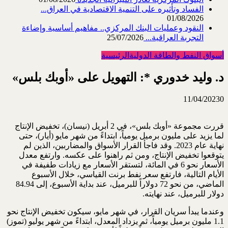
الفساد وتأثيره على التنمية الاقتصادية في العراق...
01/08/2026
النقود وعمليات البنك المركزي.. مفاهيم أساسية وإضاءة
التجربة العراقية...
25/07/2026
أسواق النفط والطاقة الدولية
الرئيسية
د. وليد خدوري *: التهويل على «أوبك بلس»
11/04/2023
0
قررت مجموعة «أوبك بلس»، في 2 أبريل (نيسان)، تخفيض الإنتاج
لما يزيد على مليون برميل يومياً، ابتداءً من شهر مايو (أيار)، حتى
نهاية عام 2023. وقد فاجأ القرار الأسواق والمضاربين، الذين لم
يتوقعوا تخفيض الإنتاج، ومن ثم راهنوا على عكسه. وارتفع معدل
الأسعار نحو 6 في المائة، لتستقر الأسعار مع زيادات طفيفة في
الأيام التالية، فارتفع سعر نفط برنت القياسي، خلال الأسبوع
الماضي، من نحو 72 دولاراً للبرميل، عند بداية الأسبوع، إلى 84.94
دولار للبرميل، عند نهايته.
وعندما يبدأ سريان القرار، في شهر مايو، سيكون تخفيض الإنتاج نحو
1.1 مليون برميل يومياً، ثم يزداد المعدل، ابتداءً من شهر يوليو (تموز)