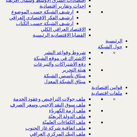
اقتصادات الشرق الاوسط وشمال افريقيا
احداث وتقارير اقتصادية
ارشيف الشبكة حسب الموضوع
ارشيف الفكر الاقتصادي العراقي
ارشيف الشبكة حسب الكُتاب
الاقتصاد العراقي الكلي
القضايا الاقتصادية الرئيسية
الرئيسية
حول الشبكة
شروط وقواعد النشر
الاشتراك في موقع الشبكة
دفع الاشتراكات والتبرعات
هيئة التحرير
ميثاق تأسيس الشبكة
ميثاق الشبكة المعدل
قوانين اقتصادية
ملفات اقتصادية
ملف جولات التراخيص وعقود الخدمة
ملف سوق النقد الاجنبي وسعر الصرف
ملف أزمة الكهرباء
ملف الدولة الريعيّة
ملف الكفاءات العلميّة
ملف اتفاقية شركة غاز الجنوب
ملف البنك المركزي العراقي