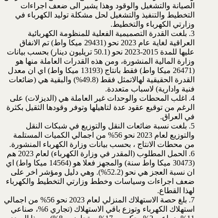
الصيانة والتشغيل والوقود وهذا يشير الى ضعف اجراءات
التخطيط والتنفيذ والتشغيل لحل مشكلة توليد الكهرباء في
وزارتي الكهرباء والتخطيط.
3. بلغت القدرة التصميمية الفعلية للمنظومة الكهربائية
العراقية لغاية عام 2023 نحو (29431 ميكا واط) تم الانفاق
عليها للمدة 2015-2023 نحو (50.1 تريليون دينار) بحسب بيانات
وزارة المالية المنشورة، ومن هذه القدرات العاملة منها هو
(26471 ميكا واط) فقط بانتاج (13193 ميكا واط) اي ان معدل
القدرة الحقيقية لهالاتمثل فقط (49.8%) والبقية هي (ضائعات
فنية وادارية) لاسباب متعددة.
4. اغلب المحطات والوحدات غير العاملة هي (الديزلات) على
الرغم من توقيع عقود عدة لتاهيلها وتوفر وقودها الثقيل بكثرة
في العراق.
5. بلغت نسبة ضائعات النقل والتوزيع في شبكات النقل
والتوزيع لعام 2023 نحو 56% من اجمالي الكميات المستلمة
من محطات الانتاج ، بحسب بيانات وزارة الكهرباء المنشورة.
6. الحمل المطلوب (المقدر في وزارة الكهرباء) لعام 2023 هم
(30473 ميكا واط سنة) والمجهز فعلا هو (14564 ميكا واط) اي
ان نسبة العجز هي نحو (52.2%). وهي دليل ومؤشر اخر على
ضعف اجراءات وسياسات وخطط وزارتي التخطيط والكهرباء
لهذا القطاع.
7. بلغ حصة الاستهلاك المنزلي لعام 2023 نحو 56% من اجمالي
استهلاك الكهرباء وتوزع باقي الاستهلاك (تجاري 6%، صناعي