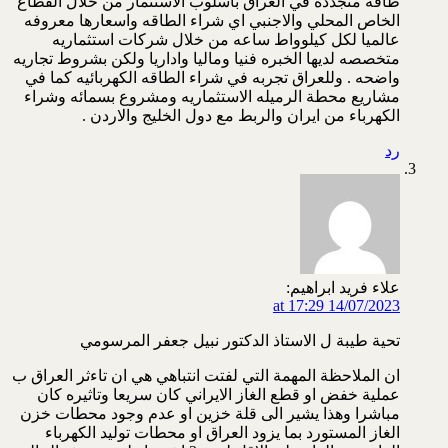
طاقه متجدده في العراق باسلوب الاستثمار من خلال القطاع
الخاص المحلي والاجنبي اي شراء الطاقه واسعارها معروفه
عالميا لكل كيلوواط ساعه من خلال شركات استثماريه
متخصصه لديها الخبره فنيا وماليا واداريا ولكن بشروط تجاريه
واضحه . وللعراق تجربه في شراء الطاقه الكهربائيه كما في
مشاريع محطة الرميله الاستثماريه ومشروع بسمائه وشراء
الكهرباء من ايران والربط مع دول الخليج والاردن .
رد
علاء فريد ابراهيم:
14/07/2023 at 17:29
تحية طيبة ل الاستاذ الدكتور نبيل جعفر المرسومي
ان الملاحظة المهمة التي لفتت انتباهي هي ان تاءثر العراق ب
عملية خفض او قطع الغاز الايراني كان سريعا وتاثيره كان
مباشرا وهذا يشير الى قلة خزين او عدم وجود محطات خزن
الغاز المستورد بما يزود العراق او محطات توليد الكهرباء