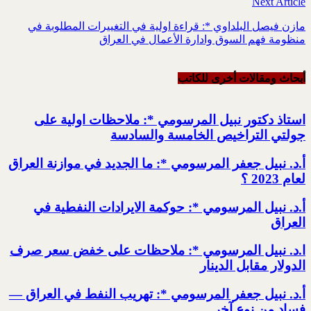
Next Article
مازن فيصل البلداوي *: قراءة اولية في التغييرات المطلوبة في
منظومة فهم السوق وادارة الأعمال في العراق
أبحاث ومقالات أخرى للکاتب
استاذ دكتور نبيل المرسومي *: ملاحظات اولية على
جولتي التراخيص الخامسة والسادسة
أ.د. نبيل جعفر المرسومي *: ما الجديد في موازنة العراق
لعام 2023 ؟
أ.د. نبيل المرسومي *: حوكمة الايرادات النفطية في
العراق
ا.د. نبيل المرسومي *: ملاحظات على خفض سعر صرف
الدولار مقابل الدينار
أ.د. نبيل جعفر المرسومي *: تهريب النفط في العراق —
فساد من نوع آخر