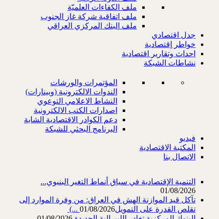
ملف الكفاءات العلميّة
ملف اتفاقية شركة غاز الجنوب
ملف البنك المركزي العراقي
جدل اقتصادي
خواطر إقتصادية
احداث وتقارير اقتصادية
نشاطات الشبكة
المؤتمرات والورشات
الندوات الالكترونية (وبينارات)
النشاط الاعلامي التوعوي
اصدارات الكتب الالكترونية
دعم الكوادر الاقتصادية الشابة
البرنامج البحثي للشبكة
فيديو
المكتبة الاقتصادية
الاتصال بنا
التنمية الإقتصادية في سياق أنماط التغير البنيوي...
01/08/2026
تآكل قيد الموازنة الهش في العراق: من وفرة الموارد إلى
تقلص القدرة على التمويل‎ (...
01/08/2026
البنوك المركزية تغادر الليبرالية الجديدة
01/08/2026