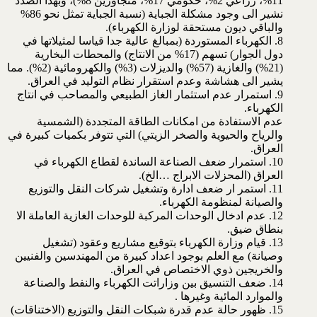
11%، زراعي 2%، حكومي 17%، متجاوزين 8%)، وبهذا الصدد
نشير الى وجود مشكلة الجباية (نسبة الجباية تمثل نحو 86%
والباقي ديون مستحقة لوزارة الكهرباء).
8. الكهرباء المستوردة (بمبالغ عالية جدا قياسا لمثيلاتها في
دول الجوار) تسهم (17% من الانتاج) والمحطات البخارية
(21%) والغازية (57%) والديزلات (3%) والكهرومائية (2%). مما
يشير الى هشاشة وعدم استقرار نظام التوليد في العراق.
9. استمرار عدم استثمار الغاز الطبيعي والمصاحب في انتاج
الكهرباء.
عدم الاستفادة من امكانات الطاقة المتجددة (الشمسية
والرياح والحيوية والصخر الزيتي) التي تتوفر بكميات كبيرة في
العراق.
10. استمرار ضعف الصناعة الساندة لقطاع الكهرباء في
العراق (المحزلات الابراج …الخ).
11. استمر ار ضعف ادارة وتشغيل شركات النقل والتوزيع
والصيانة لمنظومة الكهرباء.
12. عدم ادخال الوحدات المركبة للوحدات الغازية العاملة الا
بنطاق ضيق.
13. قيام وزارة الكهرباء بتوقيع مشاريع وعقود (تشغيل
وصيانة) مع العلم بوجود اعداد كبيرة من المهندسين والفنيين
والخريجين ذوي الاختصاص في العراق.
14. ضعف التنسيق بين وزاراتت الكهرباء والنفط والصناعة
والموارد المائية وغيرها .
15. ظهور حالة عدم قدرة شبكات النقل والتوزيع (الاختناقات)