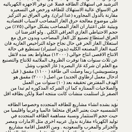
الترشيد في استهلاك الطاقه فضلا عن توفر الاجهزه الكهربائيه
في الاسواق عالية الاستهلاك للطاقه ورخص في التسعيره
مقارنة بالدول المجاوره (عدا ايران). وفي العراق تم التركيز
على موضوع معالجة حرق الغاز المصاحب لاسباب اقتصاديه
وبيئية على اعتبار ان الغاز المصاحب يشكل حوالي (٧٥٪) من
حجم الاحتياطي الغازي العراقي الكلي . ولو افترضنا ان
العراق استطاع تصنيع كل الغاز المصاحب وبدون حرق مع
استغلال الغاز الحر في حال نجاح جولة التراخيص الغازيه فان
كمية الغاز المصنعه الكليه (بدون استيراد) تستطيع في حالة
الانتاج الاقصى انتاج حوالي (١٢٠٠٠) ميغاواط بعد مده لاتقل
عن ثلاث سنوات هذا توفرت الظروف الملائمة للانتاج والتصنيع
مع العلم ان شركة غاز البصره ( غاز الجنوب وشل
ومتسوبيشي) ربما وصلت الى طاقة ( ١١٠٠) مقمق ( قبل
ادخال معمل ارطاوي الجديد) من اصل (٢٠٠٠) مقمق هو
الهدف المفترض تحقيقه بعد (١٠) سنوات من العمل
والصلاحيات الممتازه كما ان الشركه المذكوره لم تبدا من
الصفر بل استلمت منشات كانت منتجه اصلا ولكن بطاقه اقل
.
نؤيد بشده انشاء مشاريع للطاقه المتجدده وخصوصا الطاقه
الشمسيه حيث يعتبر العراق متخلفا عالميا وعربيا واقليميا من
حيث حجم الاستثمار ونسبة مساهمة الطاقه المتجدده في
توليد الكهرباء مقارنة بدول عربيه اخرى مثل الامارات ومصر
والجزائر والمغرب والسعوديه . ومن الافضل اقامة مشاريع