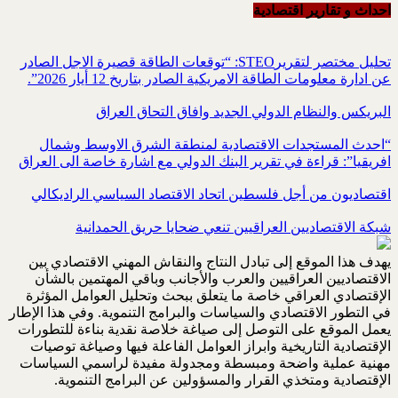
احداث و تقاریر اقتصادیة
تحليل مختصر لتقريرSTEO‏: “توقعات الطاقة قصيرة الاجل الصادر
عن ادارة معلومات الطاقة الامريكية ‏الصادر بتاريخ 12 أيار 2026”.‏
البريكس والنظام الدولي الجديد وافاق التحاق العراق
“احدث المستجدات الاقتصادية لمنطقة الشرق الاوسط وشمال
افريقيا”: قراءة في تقرير البنك الدولي مع اشارة خاصة الى العراق
اقتصاديون من أجل فلسطين اتحاد الاقتصاد السياسي الراديكالي
شبكة الاقتصاديين العراقيين تنعي ضحايا حريق الحمدانية
يهدف هذا الموقع إلى تبادل النتاج والنقاش المهني الاقتصادي بين
الاقتصاديين العراقيين والعرب والأجانب وباقي المهتمين بالشأن
الإقتصادي العراقي خاصة ما يتعلق ببحث وتحليل العوامل المؤثرة
في التطور الاقتصادي والسياسات والبرامج التنموية. وفي هذا الإطار
يعمل الموقع على التوصل إلى صياغة خلاصة نقدية بناءة للتطورات
الإقتصادية التاريخية وابراز العوامل الفاعلة فيها وصياغة توصيات
مهنية عملية واضحة ومبسطة ومجدولة مفيدة لراسمي السياسات
الإقتصادية ومتخذي القرار والمسؤولين عن البرامج التنموية.