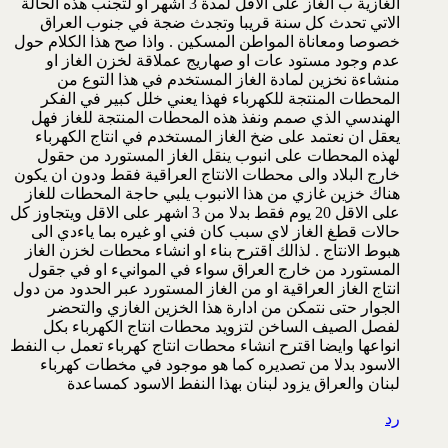
الغازية ب الغاز على الاقل لمدة 3 اشهر او لتجنب هذه الحالة
الاتي تحدث كل سنة قريبا وتجدث ضجة في جنوب العراق
خصوصا ومعاناة المواطن المسكين . واذا صح هذا الكلام حول
عدم وجود مستود عات او صهاريج عملاقة لخزن الغاز او
منشاءة نخزين لمادة الغاز المستخدم في هذا التوع من
المحطات المنتجة للكهرباء فهذا يعني خلل كبير في الفكر
الهندسي الذي صمم ونفذ هذه المحطات المنتجة للغاز فهل
يعقل ان نعتمد على ضخ الغاز المستخدم في انتاج الكهرباء
لهذه المحطات على انبوب ينقل الغاز المستورد من حقول
خارج البلاد والى محطات الانتاج العراقية فقط ودون ان يكون
هناك خزين غازي من هذا الانبوب يلبي حاجة المحطات للغاز
على الاقل 20 يوم فقط بدلا من 3 اشهر على الاقل ويتجاوز كل
حالات قطغ الغاز لاي سبب كان فني او غيره بما ياءدي الى
هبوط الانتاج . لذالك اقترح بناء او انشاء محطات لخزن الغاز
المستورد من خارج العراق سواء في الموانيء او في جقول
انتاج الغاز العراقية او من الغاز المستورد عبر الحدود من دول
الجوار حتى نتمكن من ادارة هذا الخزين الغازي والتحضر
لفصل الصيف الساخن لتزويد محطات انتاج الكهرباء بكل
انواعها وايضا اقترح انشاء محطات انتاج كهرباء تعمل ب النفط
الاسود بدلا من تصديره كما هو موجود في مخطات كهرباء
لبنان والعراق يزود لبنان بهذا النفط الاسود كمساعدة
رد