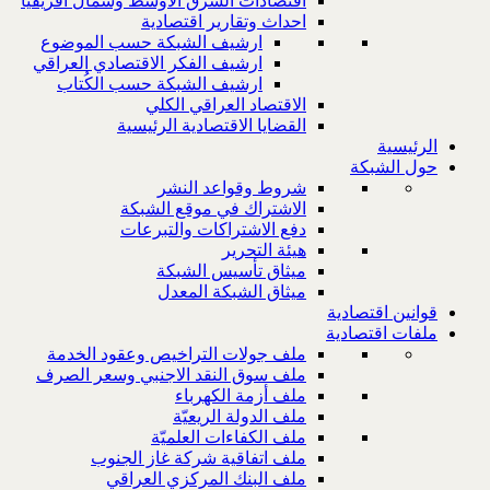
اقتصادات الشرق الاوسط وشمال افريقيا
احداث وتقارير اقتصادية
ارشيف الشبكة حسب الموضوع
ارشيف الفكر الاقتصادي العراقي
ارشيف الشبكة حسب الكُتاب
الاقتصاد العراقي الكلي
القضايا الاقتصادية الرئيسية
الرئيسية
حول الشبكة
شروط وقواعد النشر
الاشتراك في موقع الشبكة
دفع الاشتراكات والتبرعات
هيئة التحرير
ميثاق تأسيس الشبكة
ميثاق الشبكة المعدل
قوانين اقتصادية
ملفات اقتصادية
ملف جولات التراخيص وعقود الخدمة
ملف سوق النقد الاجنبي وسعر الصرف
ملف أزمة الكهرباء
ملف الدولة الريعيّة
ملف الكفاءات العلميّة
ملف اتفاقية شركة غاز الجنوب
ملف البنك المركزي العراقي