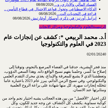
الفساد المالي والإداري، و...
08/08/2026
الذكاء الاصطناعي وتحول قواعد الاحتيال في قطاع ‏التأمين ..
قراءة في التحديات الت...
08/08/2026
إيزابيل أورتيز: في ذكرى ‏أوسكار أوغارتيش
08/08/2026
الرئيسية
العلوم والتكنولوجيا ومراكز الابحاث
أ.د. محمد الربيعي *: كشف عن إنجازات عام
2023 في العلوم والتكنولوجيا
02/01/2024
0
منذ فجر البشرية، حدقنا في الفضاء المرصع بالنجوم، وتوقنا إلى
إصلاح ما كُسر، وحلمنا بفهم نسيج الواقع ذاته. وهذا السعي الدؤوب،
وتعطشنا الذي لا يشبع للمعرفة والإبداع، يغذي محرك التقدم العلمي
والتكنولوجي. وفي نسيج الزمن الدائم، يبرز عام 2023 باعتباره عاما
تتخلله إنجازات مبهرة، كل منها شهادة على براعة الروح العلمية
ومثابرتها عند الانسان.
لكن اختيار “الأفضل” من بين هذه العجائب يشبه اختيار نجم واحد من
كوكبة سماوية. يكشف كل اكتشاف عن وجه جديد للكون، وكل
اختراع يحمل القدرة على تغيير حياة الناس، وكل ابتكار يتحدث عن