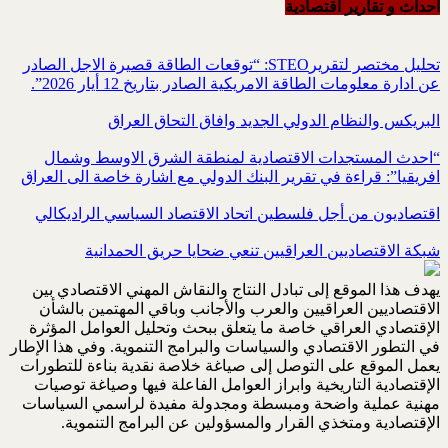
احداث و تقاریر اقتصادیة
تحليل مختصر لتقريرSTEO‏: “توقعات الطاقة قصيرة الاجل الصادر
عن ادارة معلومات الطاقة الامريكية ‏الصادر بتاريخ 12 أيار 2026”.‏
البريكس والنظام الدولي الجديد وافاق التحاق العراق
“احدث المستجدات الاقتصادية لمنطقة الشرق الاوسط وشمال
افريقيا”: قراءة في تقرير البنك الدولي مع اشارة خاصة الى العراق
اقتصاديون من أجل فلسطين اتحاد الاقتصاد السياسي الراديكالي
شبكة الاقتصاديين العراقيين تنعي ضحايا حريق الحمدانية
يهدف هذا الموقع إلى تبادل النتاج والنقاش المهني الاقتصادي بين
الاقتصاديين العراقيين والعرب والأجانب وباقي المهتمين بالشأن
الإقتصادي العراقي خاصة ما يتعلق ببحث وتحليل العوامل المؤثرة
في التطور الاقتصادي والسياسات والبرامج التنموية. وفي هذا الإطار
يعمل الموقع على التوصل إلى صياغة خلاصة نقدية بناءة للتطورات
الإقتصادية التاريخية وابراز العوامل الفاعلة فيها وصياغة توصيات
مهنية عملية واضحة ومبسطة ومجدولة مفيدة لراسمي السياسات
الإقتصادية ومتخذي القرار والمسؤولين عن البرامج التنموية.