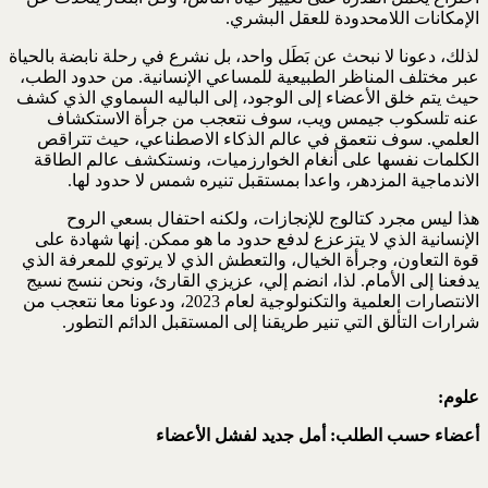
الإمكانات اللامحدودة للعقل البشري.
لذلك، دعونا لا نبحث عن بَطَل واحد، بل نشرع في رحلة نابضة بالحياة
عبر مختلف المناظر الطبيعية للمساعي الإنسانية. من حدود الطب،
حيث يتم خلق الأعضاء إلى الوجود، إلى الباليه السماوي الذي كشف
عنه تلسكوب جيمس ويب، سوف نتعجب من جرأة الاستكشاف
العلمي. سوف نتعمق في عالم الذكاء الاصطناعي، حيث تتراقص
الكلمات نفسها على أنغام الخوارزميات، ونستكشف عالم الطاقة
الاندماجية المزدهر، واعدا بمستقبل تنيره شمس لا حدود لها.
هذا ليس مجرد كتالوج للإنجازات، ولكنه احتفال بسعي الروح
الإنسانية الذي لا يتزعزع لدفع حدود ما هو ممكن. إنها شهادة على
قوة التعاون، وجرأة الخيال، والتعطش الذي لا يرتوي للمعرفة الذي
يدفعنا إلى الأمام. لذا، انضم إلي، عزيزي القارئ، ونحن ننسج نسيج
الانتصارات العلمية والتكنولوجية لعام 2023، ودعونا معا نتعجب من
شرارات التألق التي تنير طريقنا إلى المستقبل الدائم التطور.
علوم:
أعضاء حسب الطلب: أمل جديد لفشل الأعضاء