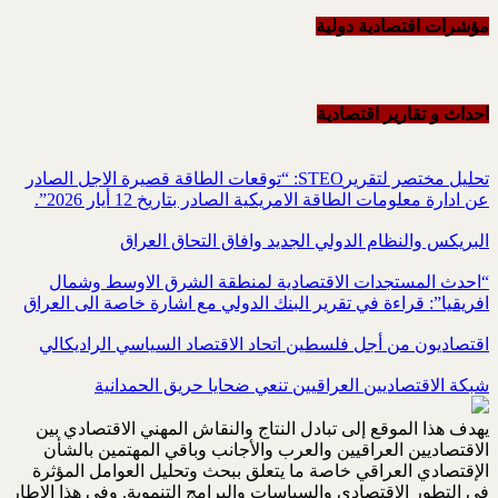
مؤشرات اقتصادية دولية
احداث و تقاریر اقتصادیة
تحليل مختصر لتقريرSTEO‏: “توقعات الطاقة قصيرة الاجل الصادر
عن ادارة معلومات الطاقة الامريكية ‏الصادر بتاريخ 12 أيار 2026”.‏
البريكس والنظام الدولي الجديد وافاق التحاق العراق
“احدث المستجدات الاقتصادية لمنطقة الشرق الاوسط وشمال
افريقيا”: قراءة في تقرير البنك الدولي مع اشارة خاصة الى العراق
اقتصاديون من أجل فلسطين اتحاد الاقتصاد السياسي الراديكالي
شبكة الاقتصاديين العراقيين تنعي ضحايا حريق الحمدانية
يهدف هذا الموقع إلى تبادل النتاج والنقاش المهني الاقتصادي بين
الاقتصاديين العراقيين والعرب والأجانب وباقي المهتمين بالشأن
الإقتصادي العراقي خاصة ما يتعلق ببحث وتحليل العوامل المؤثرة
في التطور الاقتصادي والسياسات والبرامج التنموية. وفي هذا الإطار