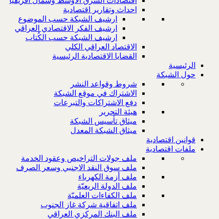
اقتصادات الشرق الاوسط وشمال افريقيا
احداث وتقارير اقتصادية
ارشيف الشبكة حسب الموضوع
ارشيف الفكر الاقتصادي العراقي
ارشيف الشبكة حسب الكُتاب
الاقتصاد العراقي الكلي
القضايا الاقتصادية الرئيسية
الرئيسية
حول الشبكة
شروط وقواعد النشر
الاشتراك في موقع الشبكة
دفع الاشتراكات والتبرعات
هيئة التحرير
ميثاق تأسيس الشبكة
ميثاق الشبكة المعدل
قوانين اقتصادية
ملفات اقتصادية
ملف جولات التراخيص وعقود الخدمة
ملف سوق النقد الاجنبي وسعر الصرف
ملف أزمة الكهرباء
ملف الدولة الريعيّة
ملف الكفاءات العلميّة
ملف اتفاقية شركة غاز الجنوب
ملف البنك المركزي العراقي