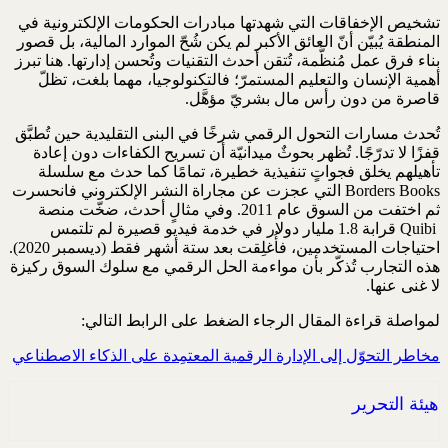
تشخيص الإخفاقات التي شهدتها مبادرات الحكومات الإلكترونية في
المنطقة يُبيّن أنّ العائق الأكبر لم يكن شُحّ ‏الموارد المالية، بل قصور
بناء فرق عمل مُنظَّمة، تُتقن أحدث التقنيات وتُحسن إدارتها. هنا تبرز
أهمية ‏الإنسان والتعليم المستمرّ؛ فالتكنولوجيا، مهما بلغت، تظلّ
قاصرة من دون رأس مال بشريّ مؤهَّل‎.‎
تُحدث مسارات التحول الرقمي شرخًا في البنى التقليدية حين تُطبَّق
قفزًا لا تدرّجًا. تُظهر بحوثٌ ميدانيّة أن ‏تسريح الكفاءات دون إعادة
تأهيلهم يخلق فجواتٍ تنفيذية خطيرة، تمامًا كما حدث مع سلسلة
‏Borders ‎Books‏ التي عجزت عن مجاراة النشر الإلكتروني فانحسرت
ثم اختفت من السوق عام 2011. وفي مثالٍ ‏أحدث، ضخّت منصة
‏Quibi ‎‏ قرابة 1.8 مليار دولار في خدمة فيديو قصيرة لم تلتمس
احتياجات ‏المستخدمين، فأُغلِقت بعد ستة أشهر فقط (ديسمبر 2020).
هذه التجارب تُذكّر بأن مواءمة الحل الرقمي مع ‏سلوك السوق ركيزة
لا غنى عنها‎.‎
لمواصلة قراءة المقال الرجاء الضغط على الرابط التالي:
مخاطر التحوّل إلى الإدارة الرقمية المعتمِدة على الذكاء الاصطناعي‏
هيئة التحرير