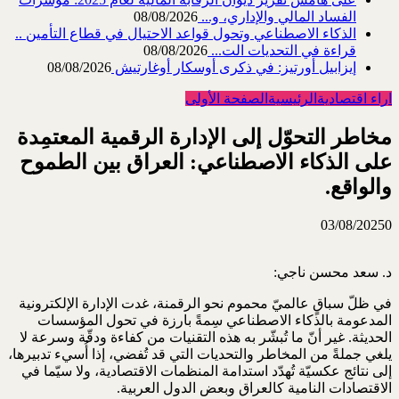
الفساد المالي والإداري، و...
08/08/2026
الذكاء الاصطناعي وتحول قواعد الاحتيال في قطاع ‏التأمين ..
قراءة في التحديات الت...
08/08/2026
إيزابيل أورتيز: في ذكرى ‏أوسكار أوغارتيش
08/08/2026
اراء اقتصادية
الرئيسية
الصفحة الأولى
مخاطر التحوّل إلى الإدارة الرقمية المعتمِدة
على الذكاء الاصطناعي: العراق بين الطموح
والواقع.
03/08/2025
0
د. سعد محسن ناجي:
في ظلّ سباقٍ عالميّ محموم نحو الرقمنة، غدت الإدارة الإلكترونية
المدعومة بالذكاء الاصطناعي سِمةً بارزة ‏في تحول المؤسسات
الحديثة. غير أنّ ما تُبشّر به هذه التقنيات من كفاءة ودقّة وسرعة لا
يلغي جملةً من ‏المخاطر والتحديات التي قد تُفضي، إذا أُسيء تدبيرها،
إلى نتائج عكسيّة تُهدّد استدامة المنظمات الاقتصادية، ‏ولا سيّما في
الاقتصادات النامية كالعراق وبعض الدول العربية‎.‎