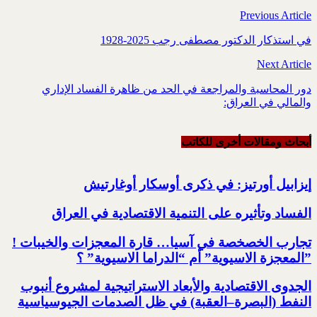
Previous Article
في استذكار الدكتور مصطفى رجب ‏1928-2025‏
Next Article
دور المحاسبة والمراجعة في الحد من ظاهرة الفساد الإداري
والمالي في العراق:‏
أبحاث ومقالات أخرى للکاتب
إيزابيل أورتيز: في ذكرى ‏أوسكار أوغارتيش
الفساد وتأثيره على التنمية الاقتصادية في العراق
تجارب الخصخصة في آسيا… قارة المعجزات والخيبات !‏
‏”المعجزة الاسيوية” أم “الدراما الاسيوية” ؟‏
الجدوى الاقتصادية والأبعاد الاستراتيجية لمشروع أنبوب
النفط (البصرة–العقبة) ‏في ظل الصدمات الجيوسياسية