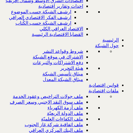
اقتصادات الشرق الاوسط وشمال افريقيا
احداث وتقارير اقتصادية
ارشيف الشبكة حسب الموضوع
ارشيف الفكر الاقتصادي العراقي
ارشيف الشبكة حسب الكُتاب
الاقتصاد العراقي الكلي
القضايا الاقتصادية الرئيسية
الرئيسية
حول الشبكة
شروط وقواعد النشر
الاشتراك في موقع الشبكة
دفع الاشتراكات والتبرعات
هيئة التحرير
ميثاق تأسيس الشبكة
ميثاق الشبكة المعدل
قوانين اقتصادية
ملفات اقتصادية
ملف جولات التراخيص وعقود الخدمة
ملف سوق النقد الاجنبي وسعر الصرف
ملف أزمة الكهرباء
ملف الدولة الريعيّة
ملف الكفاءات العلميّة
ملف اتفاقية شركة غاز الجنوب
ملف البنك المركزي العراقي