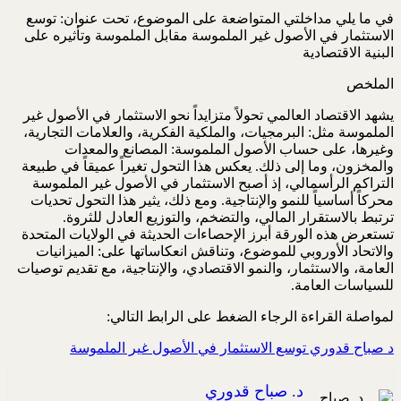
في ما يلي مداخلتي المتواضعة على الموضوع، تحت عنوان: توسع
الاستثمار في الأصول غير الملموسة ‏مقابل الملموسة وتأثيره على
البنية الاقتصادية
الملخص
يشهد الاقتصاد العالمي تحولاً متزايداً نحو الاستثمار في الأصول غير
الملموسة مثل: البرمجيات، والملكية ‏الفكرية، والعلامات التجارية،
وغيرها، على حساب الأصول الملموسة: المصانع والمعدات
والمخزون، وما ‏إلى ذلك. يعكس هذا التحول تغيراً عميقاً في طبيعة
التراكم الرأسمالي، إذ أصبح الاستثمار في الأصول غير ‏الملموسة
محركاً أساسياً للنمو والإنتاجية. ومع ذلك، يثير هذا التحول تحديات
ترتبط بالاستقرار المالي، ‏والتضخم، والتوزيع العادل للثروة.
تستعرض هذه الورقة أبرز الإحصاءات الحديثة في الولايات المتحدة
‏والاتحاد الأوروبي للموضوع، وتناقش انعكاساتها على: الميزانيات
العامة، والاستثمار، والنمو الاقتصادي، ‏والإنتاجية، مع تقديم توصيات
للسياسات العامة.‏
لمواصلة القراءة الرجاء الضغط على الرابط التالي:
د صباح قدوري توسع الاستثمار في الأصول غير الملموسة
د. صباح قدوري