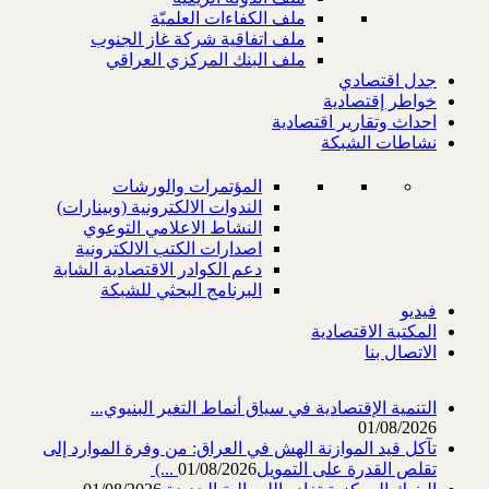
ملف الكفاءات العلميّة
ملف اتفاقية شركة غاز الجنوب
ملف البنك المركزي العراقي
جدل اقتصادي
خواطر إقتصادية
احداث وتقارير اقتصادية
نشاطات الشبكة
المؤتمرات والورشات
الندوات الالكترونية (وبينارات)
النشاط الاعلامي التوعوي
اصدارات الكتب الالكترونية
دعم الكوادر الاقتصادية الشابة
البرنامج البحثي للشبكة
فيديو
المكتبة الاقتصادية
الاتصال بنا
التنمية الإقتصادية في سياق أنماط التغير البنيوي...
01/08/2026
تآكل قيد الموازنة الهش في العراق: من وفرة الموارد إلى
تقلص القدرة على التمويل‎ (...
01/08/2026