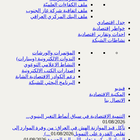
ملف الكفاءات العلميّة
ملف اتفاقية شركة غاز الجنوب
ملف البنك المركزي العراقي
جدل اقتصادي
خواطر إقتصادية
احداث وتقارير اقتصادية
نشاطات الشبكة
المؤتمرات والورشات
الندوات الالكترونية (وبينارات)
النشاط الاعلامي التوعوي
اصدارات الكتب الالكترونية
دعم الكوادر الاقتصادية الشابة
البرنامج البحثي للشبكة
فيديو
المكتبة الاقتصادية
الاتصال بنا
التنمية الإقتصادية في سياق أنماط التغير البنيوي...
01/08/2026
تآكل قيد الموازنة الهش في العراق: من وفرة الموارد إلى
تقلص القدرة على التمويل‎ (...
01/08/2026
البنوك المركزية تغادر الليبرالية الجديدة
01/08/2026