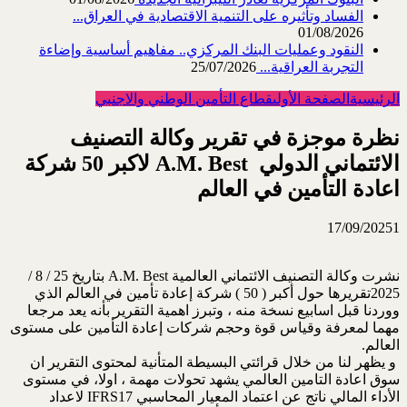
الفساد وتأثيره على التنمية الاقتصادية في العراق...
01/08/2026
النقود وعمليات البنك المركزي.. مفاهيم أساسية وإضاءة
التجربة العراقية...
25/07/2026
الرئيسية
الصفحة الأولى
قطاع التأمين الوطني والاجنبي
نظرة موجزة في تقرير وكالة التصنيف
الائتماني الدولي ‏‎ A.M. Best ‎لاكبر ‏‏50 شركة
اعادة التأمين في العالم
17/09/2025
1
نشرت وكالة التصنيف الائتماني العالمية ‏A.M. Best‏ بتاريخ 25 / 8 /
2025تقريرها ‏حول أكبر ( 50 ) شركة إعادة تأمين في العالم الذي
ووردنا قبل اسابيع نسخة منه ، وتبرز ‏اهمية التقرير بأنه يعد مرجعا
مهما لمعرفة وقياس قوة وحجم شركات إعادة التأمين على ‏مستوى
العالم.‏
‏ و يظهر لنا من خلال قرائتي البسيطة المتأنية لمحتوى التقرير ان
سوق اعادة التامين العالمي ‏يشهد تحولات مهمة ، اولا، في مستوى
الأداء المالي ناتج عن اعتماد المعيار ‏المحاسبي ‏IFRS17‎‏ لاعداد