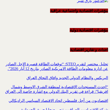
مؤشرات اقتصادية واجتماعية عراقية
مؤشرات اقتصادية دولية
احداث و تقاریر اقتصادیة
تحليل مختصر لتقريرSTEO‏: “توقعات الطاقة قصيرة الاجل الصادر
عن ادارة معلومات الطاقة الامريكية ‏الصادر بتاريخ 12 أيار 2026”.‏
البريكس والنظام الدولي الجديد وافاق التحاق العراق
“احدث المستجدات الاقتصادية لمنطقة الشرق الاوسط وشمال
افريقيا”: قراءة في تقرير البنك الدولي مع اشارة خاصة الى العراق
اقتصاديون من أجل فلسطين اتحاد الاقتصاد السياسي الراديكالي
شبكة الاقتصاديين العراقيين تنعي ضحايا حريق الحمدانية