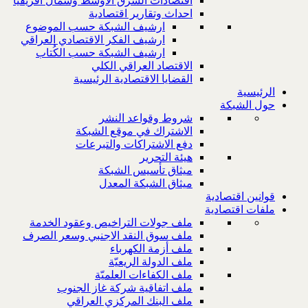
اقتصادات الشرق الاوسط وشمال افريقيا
احداث وتقارير اقتصادية
ارشيف الشبكة حسب الموضوع
ارشيف الفكر الاقتصادي العراقي
ارشيف الشبكة حسب الكُتاب
الاقتصاد العراقي الكلي
القضايا الاقتصادية الرئيسية
الرئيسية
حول الشبكة
شروط وقواعد النشر
الاشتراك في موقع الشبكة
دفع الاشتراكات والتبرعات
هيئة التحرير
ميثاق تأسيس الشبكة
ميثاق الشبكة المعدل
قوانين اقتصادية
ملفات اقتصادية
ملف جولات التراخيص وعقود الخدمة
ملف سوق النقد الاجنبي وسعر الصرف
ملف أزمة الكهرباء
ملف الدولة الريعيّة
ملف الكفاءات العلميّة
ملف اتفاقية شركة غاز الجنوب
ملف البنك المركزي العراقي