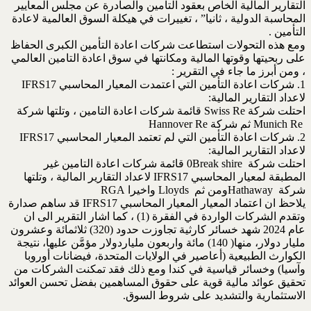
التقارير المالية الخاص بعقود التأمين والصادرة عن مجلس ‏المعايير
المحاسبة الدولية ، ثانيا” ، تغييرات في هيكلة السوق العالمية لاعادة
التأمين .‏
ومع هذه التحولات استطاعت شركات اعادة التأمين الكبرى الحفاظ
على ربحيتها وقوتها المالية ‏ومكانتها في سوق اعادة التامين العالمي
، ومن أبرز ما جاء في التقرير : ‏
لاعداد التقارير المالية: ‏
احتلت شركة ‏Swiss Re‏ قائمة شركات اعادة التامين ، وتلتها شركة
لاعداد التقارير المالية:‏
احتلت شركة ‏Break shire ‎‏0 قائمة شركات اعادة التامين غير
المطبقة لمعيار المحاسبي ‏IFRS17‎‏ لاعداد التقارير المالية ، وتلتها
شركة ‏Hathaway ‎ومن ثم ‏Lloyds ‎‏ واخيرا ‏RGA
يلاحظ ان اعتماد المعيار المعيار المحاسبي ‏IFRS17‎‏ قد ساهم صدارة
وتقدم الشركات الواردة ‏في الفقرة (1) ، كما اشار التقرير الى ان
عام 2024 شهد خسائر كارثية تجاوزت حدود ‏‏(320) ثلاثمائة وعشرون
مليار دولار، منها( 140) مائة واربعون ملياردولار مؤمَّن ‏عليها، نتيجة
الكوارث الطبيعية (أعاصير في الولايات المتحدة، فيضانات أوروبا
وآسيا) ‏وخسائر قياسية في كندا ومع ذلك فقد تمكنت الشركات من
تحقيق عوائد مالية قوية على ‏حقوق المساهمين بفضل تحسن العوائد
الاستثمارية والتشديد على شروط السوق.‏