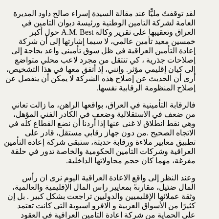
لقد توقفتُ مليًّا عند مقالة السيدة إسراء صالح داود المديرة
العامة لشركة التامين الوطنية ورئيسة ديوان التامين في
العراق وتعقيبها على تقرير وكالة A.M. Best حول أكبر
خمسين معيد تأمين عالمي، لا سيما إشارتها إلى أن شركة
إعادة التأمين العراقية في ظل سوق تأميني واعد بحاجة إلى
إصلاحات جذرية ، كي تنتقل من مجرد لاعب محلي متواضع
إلى كيان إقليمي مؤثر. وإنني، إذ أتفق معها في هذا التشخيص،
أرى أن الحديث عن إصلاح هذه الشركة لا يمكن أن ينفصل عن
إصلاح المنظومة الرقابية نفسها.
فالرقابة التأمينية في العراق، بواقعها الراهن، ما زالت تعاني
من ضعف في الاستقلالية وضعف في الكادر الفني المؤهل،
وهي نقط انطلاق لا غنى عنها إذا أردنا أن نضع القطاع كله في
الاتجاه الصحيح .من دون جهاز رقابي مستقل، قادر على
تطبيق معايير ملاءة ورقابة حديثة، ستبقى شركة إعادة التأمين
العراقية وشركات التامين الحكومية والخاصة تدور في حلقة
مفرغة، مهما كان حجم محاولاتها الداخلية.
وعند النظر إلى واقع الاعادة العراقية اليوم نرى ان رأس
المال ضئيل، مقارنةً بمعايير راس المال الإقليمية والعالمية،
وثقة عملائها الإقليميين والدوليين تراجعت بشكل كبير . بل إن
كثيرًا من الأسواق العربية و الافرو اسيوية التي كانت تعتمد
على الحماية من شركة اعادة التامين العراقية في العقود