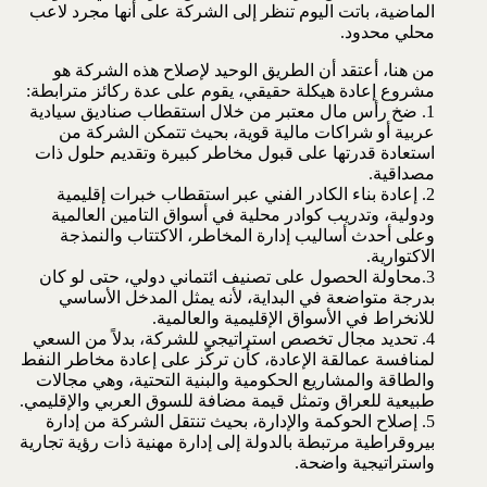
الماضية، باتت اليوم تنظر إلى الشركة على أنها مجرد لاعب
محلي محدود.
من هنا، أعتقد أن الطريق الوحيد لإصلاح هذه الشركة هو
مشروع إعادة هيكلة حقيقي، يقوم على عدة ركائز مترابطة:
1. ضخ رأس مال معتبر من خلال استقطاب صناديق سيادية
عربية أو شراكات مالية قوية، بحيث تتمكن الشركة من
استعادة قدرتها على قبول مخاطر كبيرة وتقديم حلول ذات
مصداقية.
2. إعادة بناء الكادر الفني عبر استقطاب خبرات إقليمية
ودولية، وتدريب كوادر محلية في أسواق التامين العالمية
وعلى أحدث أساليب إدارة المخاطر، الاكتتاب والنمذجة
الاكتوارية.
3.محاولة الحصول على تصنيف ائتماني دولي، حتى لو كان
بدرجة متواضعة في البداية، لأنه يمثل المدخل الأساسي
للانخراط في الأسواق الإقليمية والعالمية.
4. تحديد مجال تخصص استراتيجي للشركة، بدلاً من السعي
لمنافسة عمالقة الإعادة، كأن تركّز على إعادة مخاطر النفط
والطاقة والمشاريع الحكومية والبنية التحتية، وهي مجالات
طبيعية للعراق وتمثل قيمة مضافة للسوق العربي والإقليمي.
5. إصلاح الحوكمة والإدارة، بحيث تنتقل الشركة من إدارة
بيروقراطية مرتبطة بالدولة إلى إدارة مهنية ذات رؤية تجارية
واستراتيجية واضحة.