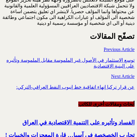
ولا تتحمل شبكة الاقتصاديين العراقيين المسؤولية العلمية والقانونية
عن محتواها وانما المؤلف حصريا. لاينشر اي تعليق يتضمن اساءة
شخصية الى المؤلف او عبارات الكراهية الى مكون اجتماعي وطائفة
دينية أو الى اي شخصية أو مؤسسة رسمية او دينية
تصفّح المقالات
Previous Article
توسع الاستثمار في الأصول غير الملموسة مقابل الملموسة وتأثيره
على ‏البنية الاقتصادية
Next Article
عن قرار تركيا إنهاء اتفاقية خط إنبوب النفط العراقي-التركي‎:‎
أبحاث ومقالات أخرى للکاتب
الفساد وتأثيره على التنمية الاقتصادية في العراق
تجارب الخصخصة في آسيا… قارة المعجزات والخيبات !‏