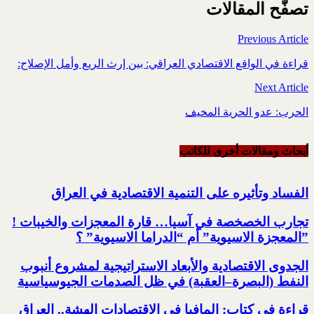
تصفّح المقالات
Previous Article
قراءة في الواقع الاقتصادي العراقي: بين إرث الريع وأمل الإصلاح‎:‎
Next Article
الحرب: عدو الحرية المخيف
أبحاث ومقالات أخرى للکاتب
الفساد وتأثيره على التنمية الاقتصادية في العراق
تجارب الخصخصة في آسيا… قارة المعجزات والخيبات !‏
‏”المعجزة الاسيوية” أم “الدراما الاسيوية” ؟‏
الجدوى الاقتصادية والأبعاد الاستراتيجية لمشروع أنبوب
النفط (البصرة–العقبة) ‏في ظل الصدمات الجيوسياسية
قراءة في كتاب: المافيا في الاقتصادات الهشة.. العراق