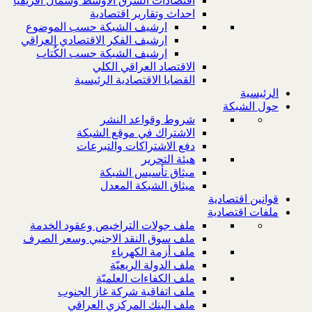
اقتصادات الشرق الاوسط وشمال افريقيا
احداث وتقارير اقتصادية
ارشيف الشبكة حسب الموضوع
ارشيف الفكر الاقتصادي العراقي
ارشيف الشبكة حسب الكُتاب
الاقتصاد العراقي الكلي
القضايا الاقتصادية الرئيسية
الرئيسية
حول الشبكة
شروط وقواعد النشر
الاشتراك في موقع الشبكة
دفع الاشتراكات والتبرعات
هيئة التحرير
ميثاق تأسيس الشبكة
ميثاق الشبكة المعدل
قوانين اقتصادية
ملفات اقتصادية
ملف جولات التراخيص وعقود الخدمة
ملف سوق النقد الاجنبي وسعر الصرف
ملف أزمة الكهرباء
ملف الدولة الريعيّة
ملف الكفاءات العلميّة
ملف اتفاقية شركة غاز الجنوب
ملف البنك المركزي العراقي