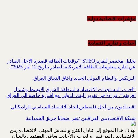
مؤشرات اقتصادية دولية
احداث و تقاریر اقتصادیة
تحليل مختصر لتقريرSTEO‏: “توقعات الطاقة قصيرة الاجل الصادر
عن ادارة معلومات الطاقة الامريكية ‏الصادر بتاريخ 12 أيار 2026”.‏
البريكس والنظام الدولي الجديد وافاق التحاق العراق
“احدث المستجدات الاقتصادية لمنطقة الشرق الاوسط وشمال
افريقيا”: قراءة في تقرير البنك الدولي مع اشارة خاصة الى العراق
اقتصاديون من أجل فلسطين اتحاد الاقتصاد السياسي الراديكالي
شبكة الاقتصاديين العراقيين تنعي ضحايا حريق الحمدانية
يهدف هذا الموقع إلى تبادل النتاج والنقاش المهني الاقتصادي بين
الاقتصاديين العراقيين والعرب والأجانب وباقي المهتمين بالشأن