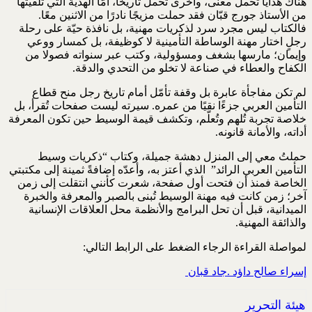
هناك هدايا تحمل معنى، وأخرى تحمل تاريخًا، أمّا الهدية التي تلقيتها
من ‏الأستاذ جورج قبّان فقد حملت مزيجًا نادرًا من الاثنين معًا.
فالكتاب ليس ‏مجرد سرد لذكريات مهنية، بل نافذة حيّة على رحلة
رجلٍ اختار مهنة ‏الوساطة التأمينية لا كوظيفة، بل كمسار ووعي
وإيمان؛ مارسها بشغف ‏ومسؤولية، وكتب عبر سنواته فصولا من
الكفاح والعطاء في صناعة لا تخلو ‏من التحدي والدقة.‏
لم تكن مفاجأة عابرة بل وقفة تأمّل أمام تاريخ رجل منح قطاع
التأمين العربي ‏جزءًا نقيًا من عمره. سيرته ليست صفحات تُقرأ، بل
خلاصة تجربة تُلهم ‏وتُعلّم، وتكشف قيمة الوسيط حين تكون المعرفة
أداته، والأمانة قانونه.‏
حملتُ معي إلى المنزل دهشة جميلة، وكتاب “ذكريات وسيط
التأمين العربي ‏الرائد”‏ ‏ الذي أعتز به، وأعدّه إضافةً ثمينة إلى مكتبتي
الخاصة فمنذ أن فتحت ‏أول صفحة، شعرت كأنني انتقلت إلى زمن
آخر؛ زمن كانت فيه مهنة الوسيط ‏تُبنى بالصبر والمعرفة والخبرة
الميدانية، قبل أن تحل البرامج والأنظمة محل ‏العلاقات الإنسانية
والذائقة المهنية.‏
لمواصلة القراءة الرجاء الضغط على الرابط التالي:
إسراء صالح داؤد .جاد قبان ‏
هيئة التحرير