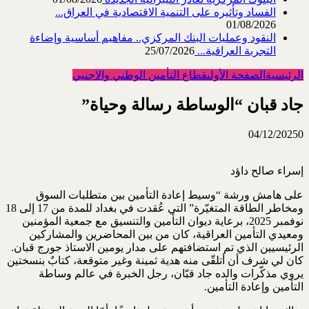
الفساد وتأثيره على التنمية الاقتصادية في العراق...
01/08/2026
النقود وعمليات البنك المركزي.. مفاهيم أساسية وإضاءة
التجربة العراقية...
25/07/2026
الرئيسية
الصفحة الأولى
قطاع التأمين الوطني والاجنبي
جاد قبان “الوساطة رسالة وحياة”‏
04/12/2025
0
إسراء صالح داؤد‏
على هامش ورشة “وسيط إعادة التأمين بين متطلبات السوق
ومخاطر الطاقة ‏المتغيّرة” التي عُقدت في بغداد للمدة من 17 إلى 18
نوفمبر 2025، برعاية ‏ديوان التأمين والتنسيق مع جمعية المؤمنين
ومعيدي التأمين العراقية، كان من ‏بين المحاضرين والمشاركين
الرئيسيين الذي تم استضافتهم على مدار يومين ‏الاستاذ جورج قبان.
كان لي شرف أن أتلقّى منه هدية ثمينة وغير متوقعة، ‏كتابٌ بنسختين
يروي مذكّرات والده جاد قبّان، رجل الخبرة في عالم وساطة
‏التأمين وإعادة التأمين.‏