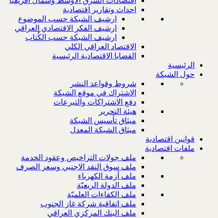
اقتصادات الشرق الاوسط وشمال افريقيا
احداث وتقارير اقتصادية
ارشيف الشبكة حسب الموضوع
ارشيف الفكر الاقتصادي العراقي
ارشيف الشبكة حسب الكُتاب
الاقتصاد العراقي الكلي
القضايا الاقتصادية الرئيسية
الرئيسية
حول الشبكة
شروط وقواعد النشر
الاشتراك في موقع الشبكة
دفع الاشتراكات والتبرعات
هيئة التحرير
ميثاق تأسيس الشبكة
ميثاق الشبكة المعدل
قوانين اقتصادية
ملفات اقتصادية
ملف جولات التراخيص وعقود الخدمة
ملف سوق النقد الاجنبي وسعر الصرف
ملف أزمة الكهرباء
ملف الدولة الريعيّة
ملف الكفاءات العلميّة
ملف اتفاقية شركة غاز الجنوب
ملف البنك المركزي العراقي