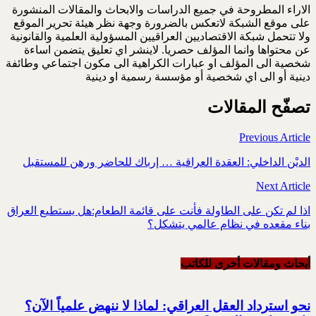
الاراء المطروحة في جميع الدراسات والابحاث والمقالات المنشورة
على موقع الشبكة لاتعكس بالضرورة وجهة نظر هيئة تحرير الموقع
ولا تتحمل شبكة الاقتصاديين العراقيين المسؤولية العلمية والقانونية
عن محتواها وانما المؤلف حصريا. لاينشر اي تعليق يتضمن اساءة
شخصية الى المؤلف او عبارات الكراهية الى مكون اجتماعي وطائفة
دينية أو الى اي شخصية أو مؤسسة رسمية او دينية
تصفّح المقالات
Previous Article
الديْن الداخلي: العقدة العراقية … إرباك للحاضر ورهن للمستقبل
Next Article
اذا لم تكن على الطاولة فأنت على قائمة الطعام:هل يستطيع العراق
بناء مقعده في نظام عالمي يتشكل؟
أبحاث ومقالات أخرى للکاتب
نحو استرداد العقل العراقي: لماذا لا ننهض علمياً الآن؟