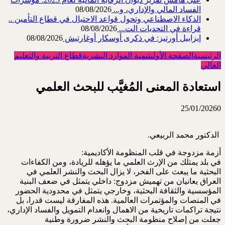
الفساد المالي والإداري، و...
08/08/2026
الذكاء الاصطناعي وتحول قواعد الاحتيال في قطاع ‏التأمين ..
قراءة في التحديات الت...
08/08/2026
إيزابيل أورتيز: في ذكرى ‏أوسكار أوغارتيش
08/08/2026
الرئيسية
الصفحة الأولى
تنمية الموارد البشرية
قطاع التربية والتعليم
العالي
استعادة المعنى المُغيَّب للبحث العلمي
25/01/2026
0
‏ الدكتور محمد الربيعي.
أزمة مزدوجة في قلب المنظومة الأكاديمية:‏‎
في بلد يمتلك من الإرث العلمي ما يؤهله للريادة، ومن الكفاءات
البحثية ما يبعث على الفخر، لا يزال البحث ‏والنشر العلمي في
العراق يعانيان من تهميش مزدوج: داخلي يتمثل في ضعف البنية
المؤسسية والثقافة ‏البحثية، وخارجي يتمثل في محدودية الحضور
في المنصات والمؤتمرات العالمية. هذه المفارقة ليست قدرا، ‏بل
نتيجة تراكمات تاريخية من الاهمال وانعدام التمويل والفساد الإداري،
جعلت من إصلاح منظومة البحث ‏والنشر ضرورة وطنية