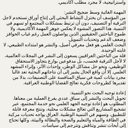
واستراتيجية، لا مجرد مطلب أكاديمي‎.‎
المهمة الغائبة وسط ضجيج النشر:‏‎
من المؤسف أن يختزل النشاط البحثي إلى إنتاج أوراق تستخدم لاجل
الترقية أو التصنيف، دون أن ترتبط ‏بمشكلات المجتمع أو تسهم في
التنمية. هذا التصور المشوه لا يعكس جوهر المهمة الأكاديمية، ولا
طموح ‏الباحثين الحقيقيين الذين يواصلون العمل رغم غياب الحوافز
وضعف الدعم وتحديات التمويل.‏
البحث العلمي هو فعل معرفي أصيل، والنشر هو امتداده الطبيعي، لا
غايته الوحيدة‎.
قلة من الباحثين العراقيين يسعون إلى النشر في المجلات العالمية،
لا لأجل الترقية فحسب، بل مدفوعين ‏بوازع يتجاوز الاستحقاق
الوظيفي، ونحو حل مشاكل الوطن، وإحداث الأثر، وإثراء المشهد
العلمي. إلا أن ‏واقع الحال يشير إلى أن نتاجاتهم البحثية تعد غالبا
مجرد بيانات كمية في سياق المنافسة على التصنيفات، بدلا ‏من
تقديرها كطروحات فكرية تعالج القضايا الوطنية العراقية‎.‎
إعادة توجيه البحث نحو التنمية:‏‎
تحويل البحث والنشر إلى سباق عددي يفرغ العملية من معناها.
المطلوب هو إعادة توجيه الجهد العلمي نحو ‏خدمة المجتمع، عبر
تشجيع المشاريع التي تعالج مشكلات محلية، وتنتج معرفة قابلة
للتطبيق، وتسهم في ‏التنمية الوطنية. العراق يواجه تحديات مركبة
في الطاقة والمياه والتعليم والصحة والبطالة والبيئة، وكلها ‏تحتاج
إلى أبحاث تنشر وتناقش وتترجم إلى سياسات‎.‎