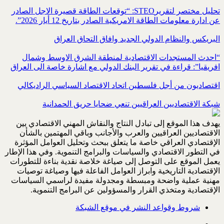
تحليل مختصر لتقريرSTEO‏: “توقعات الطاقة قصيرة الاجل الصادر
عن ادارة معلومات الطاقة الامريكية ‏الصادر بتاريخ 12 أيار 2026”.‏
البريكس والنظام الدولي الجديد وافاق التحاق العراق
“احدث المستجدات الاقتصادية لمنطقة الشرق الاوسط وشمال
افريقيا”: قراءة في تقرير البنك الدولي مع اشارة خاصة الى العراق
اقتصاديون من أجل فلسطين اتحاد الاقتصاد السياسي الراديكالي
شبكة الاقتصاديين العراقيين تنعي ضحايا حريق الحمدانية
يهدف هذا الموقع إلى تبادل النتاج والنقاش المهني الاقتصادي بين
الاقتصاديين العراقيين والعرب والأجانب وباقي المهتمين بالشأن
الإقتصادي العراقي خاصة ما يتعلق ببحث وتحليل العوامل المؤثرة
في التطور الاقتصادي والسياسات والبرامج التنموية. وفي هذا الإطار
يعمل الموقع على التوصل إلى صياغة خلاصة نقدية بناءة للتطورات
الإقتصادية التاريخية وابراز العوامل الفاعلة فيها وصياغة توصيات
مهنية عملية واضحة ومبسطة ومجدولة مفيدة لراسمي السياسات
الإقتصادية ومتخذي القرار والمسؤولين عن البرامج التنموية.
شروط وقواعد النشر في موقع الشبكة