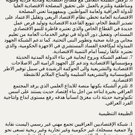
ومناطقية وتلتزم بالعمل على تحقيق المصلحة الاقتصادية العليا
للدولة العراقية ولعامة المواطنين. وبمفهومنا تعني المصلحة
الاقتصادية العامة تخطي نظام الاقتصاد الريعي وتقليل الاعتماد على
تصدير النفط الخام، تنويع القاعدة الاقتصادية وتوليد فرص عمل
جديدة في القطاع الخاص والذي نعتبره قاطرة للنمو الاقتصادي
المستدام، وتفعيل دور الدولة في توفير الخدمات العامة من تعليم
مجاني ورعاية صحية وتطوير البنى التحتية. كما تدعم الشبكة الجهود
المبذولة لمكافحة الفساد المستشري في الاجهزة الحكومية، والذي
نعتبره عائقاً رئيساً امام التنمية الاقتصادية.
7. تساهم الشبكة وبروح ايجابية في بناء الدولة المدنية الحديثة
ومؤسساتها الاقتصادية وتدعم كل الجهود الرامية الى الاصلاحات
الاقتصادية والتشريعية والى الحوكمة الرشيدة في سبيل توفير الاطر
المؤسساتية والتشريعية السليمة والمناخ الملائم للانشطة
الاقتصادية.
8. تلتزم ألشبكة بكونها منصة للابداع العلمي الذي يرفد المجتمع
العراقي بخبرة ابناءه من اجل بناء اقتصاد حديث يستند على اسس
تكنولوجية حديثة ذات مغزىً انسانياً هدفه رفع مستوى ابداع وانتاجية
الفرد العراقي.
الطبيعة التنظيمية
1. شبكة الإقتصاديين العراقيين تجمع مهني غير رسمي (ليست نقابة
ولا جمعية مسجلة)، غير حكومية وغير تجارية وغير ربحية تسعى نحو