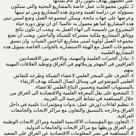
على الجمهور بهدف تكوين رأي عام بشأنها
2. تكوين مجموعات عمل خاصة بالمشاريع البحثية والتي ستكون
مسؤولة عن دراسة اهمية وجدوى هذه المشاريع ومن ثم تبنيها
وعرضها على جهات مانحة. ويمكن لمجموعة العمل وضع اسس تبني
هذه المشاريع كما هو معمول به عالميا؛ اي ان توثق دورة حياة
المشروع من تاسيسة الى انهاء العمل به. ويجب ان تكون نتائج
ووثائق المشاريع ملكية مشتركة للشبكة والباحثين. ويجب ان تضع
مجموعة العمل اولوية لتبنى مشاريع الباحثين الشباب. وان تنسق
مجموعات العمل مع الهيئة الاستشارية بالجوانب الخاصة بتمويل هذه
المشاريع العلمية.
3. تبادل الخبرات العلمية والمهنية، وبالاخص بين الاقتصاديين
العراقيين في المهجر وزملائهم في العراق وتوطيد العلاقات المهنية
بينهم .
4. التعرف على المنجز العلمي لاعضاء الشبكة وطرحه للنقاش
العلمي الموضوعي في وسائل اتصال الشبكة بهدف الارتقاء
بالمستويات العلمية وتحسين النتاج العلمي للاعضاء.
5. التشجيع على نقل المعرفة العلمية والاقتصادية الى العراق من
خلال المساهمة في نشاط الترجمة الى العربية.
6. تنظيم لقاءات (ورش عمل، ندوات ومؤتمرات) علمية في داخل
العراق وخارجه بالتنسيق والتعاون مع مراكز الابحاث والجامعات
العراقية.
7. التعاون مع المؤسسات الاكاديمية العلمية ومراكز الابحاث الوطنية
في العراق وربطها مع مراكز الابحاث والجامعات الدولية.
8. المساهمة في نشر المعلومات الاقتصادية عن العراق على الصعيد