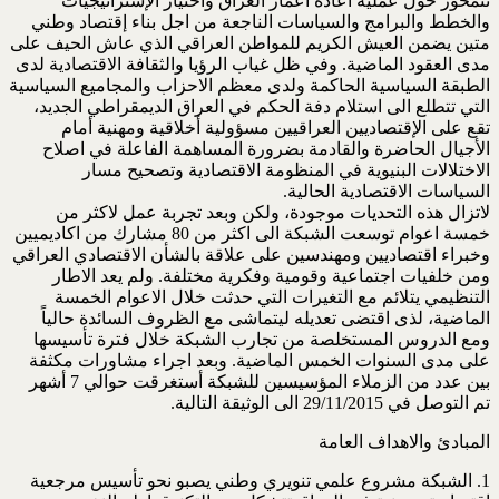
تتمحور حول عملية اعادة اعمار العراق واختيار الإستراتيجيات
والخطط والبرامج والسياسات الناجعة من اجل بناء إقتصاد وطني
متين يضمن العيش الكريم للمواطن العراقي الذي عاش الحيف على
مدى العقود الماضية. وفي ظل غياب الرؤيا والثقافة الاقتصادية لدى
الطبقة السياسية الحاكمة ولدى معظم الاحزاب والمجاميع السياسية
التي تتطلع الى استلام دفة الحكم في العراق الديمقراطي الجديد،
تقع على الإقتصاديين العراقيين مسؤولية أخلاقية ومهنية أمام
الأجيال الحاضرة والقادمة بضرورة المساهمة الفاعلة في اصلاح
الاختلالات البنيوية في المنظومة الاقتصادية وتصحيح مسار
السياسات الاقتصادية الحالية.
لاتزال هذه التحديات موجودة، ولكن وبعد تجربة عمل لاكثر من
خمسة اعوام توسعت الشبكة الى اكثر من 80 مشارك من اكاديميين
وخبراء اقتصاديين ومهندسين على علاقة بالشأن الاقتصادي العراقي
ومن خلفيات اجتماعية وقومية وفكرية مختلفة. ولم يعد الاطار
التنظيمي يتلائم مع التغيرات التي حدثت خلال الاعوام الخمسة
الماضية، لذى اقتضى تعديله ليتماشى مع الظروف السائدة حالياً
ومع الدروس المستخلصة من تجارب الشبكة خلال فترة تأسيسها
على مدى السنوات الخمس الماضية. وبعد اجراء مشاورات مكثفة
بين عدد من الزملاء المؤسيسين للشبكة أستغرقت حوالي 7 أشهر
تم التوصل في 29/11/2015 الى الوثيقة التالية.
المبادئ والاهداف العامة
1. الشبكة مشروع علمي تنويري وطني يصبو نحو تأسيس مرجعية