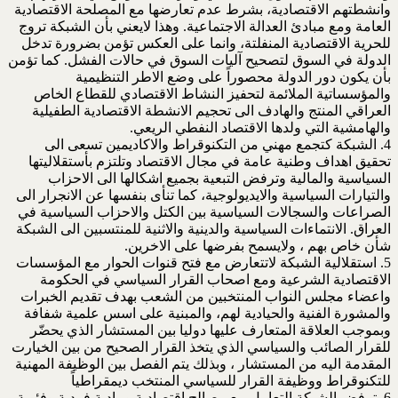
وانشطتهم الاقتصادية، بشرط عدم تعارضها مع المصلحة الاقتصادية
العامة ومع مبادئ العدالة الاجتماعية. وهذا لايعني بأن الشبكة تروج
للحرية الاقتصادية المنفلتة، وانما على العكس تؤمن بضرورة تدخل
الدولة في السوق لتصحيح آليات السوق في حالات الفشل. كما تؤمن
بأن يكون دور الدولة محصوراً على وضع الاطر التنظيمية
والمؤسساتية الملائمة لتحفيز النشاط الاقتصادي للقطاع الخاص
العراقي المنتج والهادف الى تحجيم الانشطة الاقتصادية الطفيلية
والهامشية التي ولدها الاقتصاد النفطي الريعي.
4. الشبكة كتجمع مهني من التكنوقراط والاكاديمين تسعى الى
تحقيق اهداف وطنية عامة في مجال الاقتصاد وتلتزم بأستقلاليتها
السياسية والمالية وترفض التبعية بجميع اشكالها الى الاحزاب
والتيارات السياسية والايديولوجية، كما تنأى بنفسها عن الانجرار الى
الصراعات والسجالات السياسية بين الكتل والاحزاب السياسية في
العراق. الانتماءات السياسية والدينية والاثنية للمنتسبين الى الشبكة
شأن خاص بهم ، ولايسمح بفرضها على الاخرين.
5. استقلالية الشبكة لاتتعارض مع فتح قنوات الحوار مع المؤسسات
الاقتصادية الشرعية ومع اصحاب القرار السياسي في الحكومة
واعضاء مجلس النواب المنتخبين من الشعب بهدف تقديم الخبرات
والمشورة الفنية والحيادية لهم، والمبنية على اسس علمية شفافة
وبموجب العلاقة المتعارف عليها دوليا بين المستشار الذي يحضّر
للقرار الصائب والسياسي الذي يتخذ القرار الصحيح من بين الخيارت
المقدمة اليه من المستشار ، وبذلك يتم الفصل بين الوظيفة المهنية
للتكنوقراط ووظيفة القرار للسياسي المنتخب ديمقراطياً
6. ترفض الشبكة التعامل مع مصالح اقتصادية ومادية فردية وفئوية