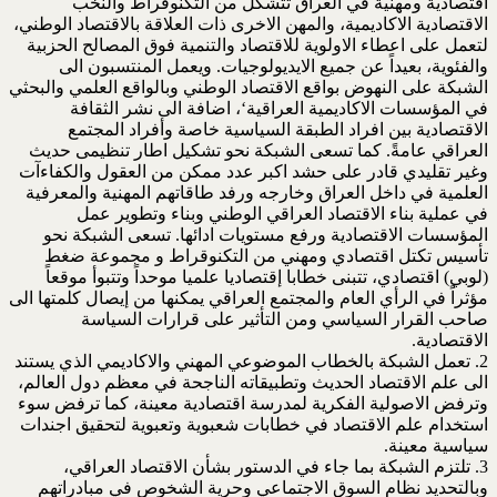
اقتصادية ومهنية في العراق تتشكل من التكنوقراط والنخب
الاقتصادية الاكاديمية، والمهن الاخرى ذات العلاقة بالاقتصاد الوطني،
لتعمل على اعطاء الاولوية للاقتصاد والتنمية فوق المصالح الحزبية
والفئوية، بعيداً عن جميع الايديولوجيات. ويعمل المنتسبون الى
الشبكة على النهوض بواقع الاقتصاد الوطني وبالواقع العلمي والبحثي
في المؤسسات الاكاديمية العراقية‘، اضافة الى نشر الثقافة
الاقتصادية بين افراد الطبقة السياسية خاصة وأفراد المجتمع
العراقي عامةً. كما تسعى الشبكة نحو تشكيل اطار تنظيمى حديث
وغير تقليدي قادر على حشد اكبر عدد ممكن من العقول والكفاءآت
العلمية في داخل العراق وخارجه ورفد طاقاتهم المهنية والمعرفية
في عملية بناء الاقتصاد العراقي الوطني وبناء وتطوير عمل
المؤسسات الاقتصادية ورفع مستويات ادائها. تسعى الشبكة نحو
تأسيس تكتل اقتصادي ومهني من التكنوقراط و مجموعة ضغط
(لوبي) اقتصادي، تتبنى خطابا إقتصاديا علميا موحداً وتتبوأ موقعاً
مؤثراً في الرأي العام والمجتمع العراقي يمكنها من إيصال كلمتها الى
صاحب القرار السياسي ومن التأثير على قرارات السياسة
الاقتصادية.
2. تعمل الشبكة بالخطاب الموضوعي المهني والاكاديمي الذي يستند
الى علم الاقتصاد الحديث وتطبيقاته الناجحة في معظم دول العالم،
وترفض الاصولية الفكرية لمدرسة اقتصادية معينة، كما ترفض سوء
استخدام علم الاقتصاد في خطابات شعبوية وتعبوية لتحقيق اجندات
سياسية معينة.
3. تلتزم الشبكة بما جاء في الدستور بشأن الاقتصاد العراقي،
وبالتحديد نظام السوق الاجتماعي وحرية الشخوص في مبادراتهم