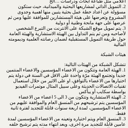
اعلامي مثل طباعة ابحاث ودراسات …الخ
2. التمويل الذاتي لمشاريعها البحثية والميدانية، حيث ستكون
مسؤولة عن اعداد خطة عمل بحثية يتبين منها اهمية وجدوى
المشروع وتعرضها على هيئة المستشارين للموافقة عليها ومن ثم
عرضها على جهة مانحة وطنية أو دولية
3. يتم تمويل موقع الشبكة على الانترنت من التبرع الشخصي
لأصاحبه ومن ثم يتم التداول بين الهيئة الاستشارية والهيئة العامة
حول طريقة التمويل المستقبلية لضمان رصانته العلمية وديمومته
المالية
هيئات الشبكة
تتشكل الشبكة من الهيئات التالية:
1. الهيئة العامة وتتكون من الاعضاء المؤسسين والاعضاء المنتمين
جديداً وتجتمع الهيئة مرّة واحدة على الاقل في السنة في دولة يتم
اختيارها من الاعضاء بالتوافق، او على الاثير من خلال استعمال
تقنيات الاتصالات الحديثة وعلى سبيل المثال موتمرات الفيديو
بواسطة سكايب أو يبأكس
2. الهيئة الاستشارية وتتكون من 3 الى 5 اعضاء من الاعضاء
المؤسسين يتم ترشيحهم من المنسق العام والموافقة عليهم من
الاعضاء المؤسسين، لمدة اربعة سنوات قابلة للتجديد لفترة ثانية
فقط.
3. المنسق العام ويتم اختياره وتعينه من الاعضاء المؤسسين لمدة
عامين قابلة للتجديد مرة اخرى، وبعد انتهاء مدته يتم ترشيح خلفه