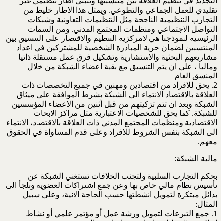
التجديد في تنظيم العلاقة بين منتسبيها وتتبنى اطار تنظيمي غير
تقليدي للعمل الجماعي والتطوعي. ويمثل هذا الاطار خليط من
التجارب التنظيمية الناجحة مثل التنظيمات التعاونية وشبكات
التواصل الاجتماعي ومنظمات المجتمع المدني. ومن السمات
الرئيسية لنموذجنا هي لامركزية التنظيم والاقتصار على التنسيق بين
المنتسبين لضمان حرية المبادرة الشخصية للمشتركين في اعداد
مشاريعهم البحثية والاستشارية وتشكيل فرق عمل مستقلة ذاتيا
وماليا ، على ان يتم التنسيق مع بقية اعضاء الشبكة من خلال
المنسق العام
2. يحق للافراد من اقتصادين ومهنين في جميع التخصصات ذات
العلاقة بالاقتصاد الانتماء الى الشبكة بشرط الموافقة على ميثاق
الشبكة وبعد ان تتم تزكيتهم من قبل أثنين من الاعضاء المؤسسين
للشبكة. كما يحق للشخصيات الاعتبارية مثل مراكز الابحاث
الاقتصادية ومنظمات المجتمع المدني ذات العلاقة بالاقتصاد، الانتماء
الى الشبكة بنفس الشروط للافراد وعلى قدم المساواة في الحقوق
معهم.
مالية الشبكة:
بحكم التجارب السلبية ولتجنب الخلافات تستغني الشبكة عن
تأسيس نظام مالي خاص بها وعن جمع اشتراكات العضوية وتلجأ الى
بدائل مبتكرة لتمويل انشطتها حسب الحاجة الانية، وعلى سبيل
المثال:
1. جمع التبرعات لتمويل ورشة عمل أو مؤتمر علمي أو نشاط