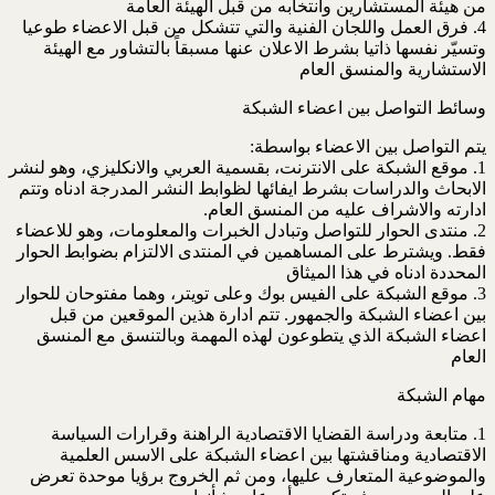
من هيئة المستشارين وانتخابه من قبل الهيئة العامة
4. فرق العمل واللجان الفنية والتي تتشكل من قبل الاعضاء طوعيا
وتسيّر نفسها ذاتيا بشرط الاعلان عنها مسبقاً بالتشاور مع الهيئة
الاستشارية والمنسق العام
وسائط التواصل بين اعضاء الشبكة
يتم التواصل بين الاعضاء بواسطة:
1. موقع الشبكة على الانترنت، بقسمية العربي والانكليزي، وهو لنشر
الابحاث والدراسات بشرط ايفائها لظوابط النشر المدرجة ادناه وتتم
ادارته والاشراف عليه من المنسق العام.
2. منتدى الحوار للتواصل وتبادل الخبرات والمعلومات، وهو للاعضاء
فقط. ويشترط على المساهمين في المنتدى الالتزام بضوابط الحوار
المحددة ادناه في هذا الميثاق
3. موقع الشبكة على الفيس بوك وعلى تويتر، وهما مفتوحان للحوار
بين اعضاء الشبكة والجمهور. تتم ادارة هذين الموقعين من قبل
اعضاء الشبكة الذي يتطوعون لهذه المهمة وبالتنسق مع المنسق
العام
مهام الشبكة
1. متابعة ودراسة القضايا الاقتصادية الراهنة وقرارات السياسة
الاقتصادية ومناقشتها بين اعضاء الشبكة على الاسس العلمية
والموضوعية المتعارف عليها، ومن ثم الخروج برؤيا موحدة تعرض