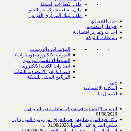
ملف الكفاءات العلميّة
ملف اتفاقية شركة غاز الجنوب
ملف البنك المركزي العراقي
جدل اقتصادي
خواطر إقتصادية
احداث وتقارير اقتصادية
نشاطات الشبكة
المؤتمرات والورشات
الندوات الالكترونية (وبينارات)
النشاط الاعلامي التوعوي
اصدارات الكتب الالكترونية
دعم الكوادر الاقتصادية الشابة
البرنامج البحثي للشبكة
فيديو
المكتبة الاقتصادية
الاتصال بنا
التنمية الإقتصادية في سياق أنماط التغير البنيوي...
01/08/2026
تآكل قيد الموازنة الهش في العراق: من وفرة الموارد إلى
تقلص القدرة على التمويل‎ (...
01/08/2026
البنوك المركزية تغادر الليبرالية الجديدة
01/08/2026