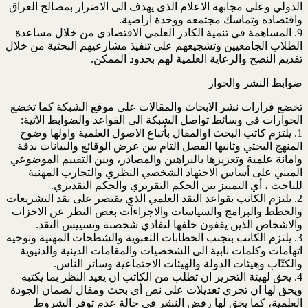
الدولي وعلى مجابهة الاعلام الذى يهدف الى الاضرار بمصالح العراق
واقتصاده وتماسك مجتمعه ووحدة اراضية.
9. المساهمة في تنمية الكادر العلمي الاقتصادي من خلال مساعدة
الطلاب الجامعيين وتشجيعهم على تنفيذ مشارعيهم البحثية من خلال
تقديم النصح والرعاية العلمية لهم بحدود الممكن.
ضوابط النشر والحوار
تخضع قرارات نشر الابحاث والمقالات على موقع الشبكة كما تخضع
الحوارات في وسائط تواصل الشبكة الى القواعد والضوابط الآتية:
1. يلتزم كاتب البحث اوالمقال بأتباع الاصول العلمية واولها وضوح
المنهج البحثي وثانيها الفصل التام بين عرض الوقائع والبيانات بدقة
وامانة علمية وتعزيزها بالبراهين والمصادر، وبين التقييم الموضوعي
المبني على أساس الاجتهاد الشخصي النظري والتجارب المهنية
للباحث ، أي التمييز بين الحكم التقريري والحكم التقديري.
2. يلتزم الكاتب بقواعد النقد العلمي الذي يقتصر على نقد التشريعات
والخطط والبرامج والسياسات والاجراءآت بغض النظر عن الاحزاب
والاشخاص الذين يقفون خلفها لتفادي شخصنة وتسييس النقد.
3. يلتزم الكاتب بتجنب الخطابات التعبوية والشطحات المهنية وتوجيه
اتهامات وكلمات نابية الى الشخصيات والمقامات الدينية والدنيوية
والكتّاب وهيئات الدولة والهيئات الاجتماعية وسائر الناس.
4. يحق لهيئة التحرير ان تطلب من الكاتب ان يعيد النظر بما يكتبه
ويحق لها ان تجري تعديلات على نص أي بحث ومقال لضمان الجودة
العلمية، كما يحق لها رفض النشر في حالة عدم توفر الشروط