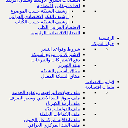
اقتصادات الشرق الاوسط وشمال افريقيا
احداث وتقارير اقتصادية
ارشيف الشبكة حسب الموضوع
ارشيف الفكر الاقتصادي العراقي
ارشيف الشبكة حسب الكُتاب
الاقتصاد العراقي الكلي
القضايا الاقتصادية الرئيسية
الرئيسية
حول الشبكة
شروط وقواعد النشر
الاشتراك في موقع الشبكة
دفع الاشتراكات والتبرعات
هيئة التحرير
ميثاق تأسيس الشبكة
ميثاق الشبكة المعدل
قوانين اقتصادية
ملفات اقتصادية
ملف جولات التراخيص وعقود الخدمة
ملف سوق النقد الاجنبي وسعر الصرف
ملف أزمة الكهرباء
ملف الدولة الريعيّة
ملف الكفاءات العلميّة
ملف اتفاقية شركة غاز الجنوب
ملف البنك المركزي العراقي