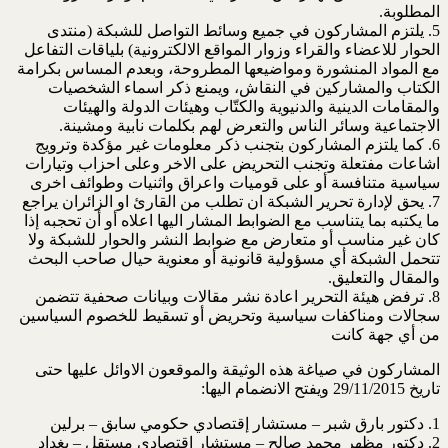
المطلوبة.
5. يلتزم المشاركون في جميع وسائط التواصل للشبكة (منتدى
الحوار للاعضاء والقراء وزوار المواقع الالكترونية) بلياقات التفاعل
مع المواد المنشورة ومواضيعها المطروحة، وبعدم المساس بكرامة
الكتاب والمشاركين في النقاش، ويمنع ذكر اسماء الشخصيات
والمقامات الدينية والدنيوية والكتّاب وهيئات الدولة والهيئات
الاجتماعية وسائر الناس والتعرض لهم بكلمات نابية ومشينة.
6. كما يلتزم المشاركون بتجنب ذكر معلومات غير مؤكدة وترويج
اشاعات مفتعلة وتجنب التحريض على الاخر وعلى احزاب وتيارات
سياسية متنافسة أو على قوميات واعراق واثنيات وطوائف اخرى
7. يحق لإدارة تحرير الشبكة ان تطلب من القارئ او الزائران يراجع
ما يكتبه بما يتناسب مع الضوابط المشار اليها اعلاه أو أن تحجبه إذا
كان غير مناسب أو متعارض مع ضوابط النشر والحوار للشبكة ولا
تتحمل الشبكة أي مسؤولية قانونية أو معنوية حيال صاحب البحث
والمقال والتعليق.
8. ترفض هيئة التحرير اعادة نشر مقالات وبيانات صحفية تتضمن
سجالات ومناكفات سياسية وتحريض أو تسقيط للخصوم السياسين
من أي جهة كانت
المشاركون في صياغة هذه الوثيقة والموقعون الاوائل عليها حتى
تاريخ 29/11/2015 ويفتح الانضمام اليها:
1. دكتور بارق شبر – مستشار إقتصادي حكومي سابق – برلين
2. دكتور مظهر محمد صالح – مستشار اقتصادي مستقل – بغداد