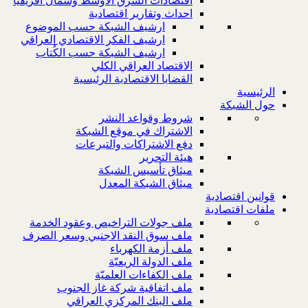
اقتصادات الشرق الاوسط وشمال افريقيا
احداث وتقارير اقتصادية
ارشيف الشبكة حسب الموضوع
ارشيف الفكر الاقتصادي العراقي
ارشيف الشبكة حسب الكُتاب
الاقتصاد العراقي الكلي
القضايا الاقتصادية الرئيسية
الرئيسية
حول الشبكة
شروط وقواعد النشر
الاشتراك في موقع الشبكة
دفع الاشتراكات والتبرعات
هيئة التحرير
ميثاق تأسيس الشبكة
ميثاق الشبكة المعدل
قوانين اقتصادية
ملفات اقتصادية
ملف جولات التراخيص وعقود الخدمة
ملف سوق النقد الاجنبي وسعر الصرف
ملف أزمة الكهرباء
ملف الدولة الريعيّة
ملف الكفاءات العلميّة
ملف اتفاقية شركة غاز الجنوب
ملف البنك المركزي العراقي