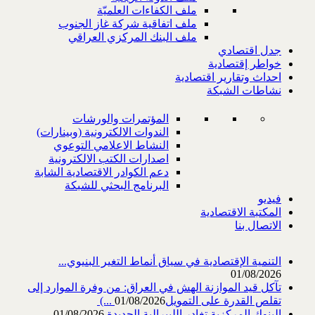
ملف الكفاءات العلميّة
ملف اتفاقية شركة غاز الجنوب
ملف البنك المركزي العراقي
جدل اقتصادي
خواطر إقتصادية
احداث وتقارير اقتصادية
نشاطات الشبكة
المؤتمرات والورشات
الندوات الالكترونية (وبينارات)
النشاط الاعلامي التوعوي
اصدارات الكتب الالكترونية
دعم الكوادر الاقتصادية الشابة
البرنامج البحثي للشبكة
فيديو
المكتبة الاقتصادية
الاتصال بنا
التنمية الإقتصادية في سياق أنماط التغير البنيوي...
01/08/2026
تآكل قيد الموازنة الهش في العراق: من وفرة الموارد إلى
تقلص القدرة على التمويل‎ (...
01/08/2026
البنوك المركزية تغادر الليبرالية الجديدة
01/08/2026