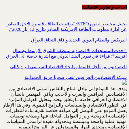
احداث و تقاریر اقتصادیة
تحليل مختصر لتقريرSTEO‏: “توقعات الطاقة قصيرة الاجل الصادر
عن ادارة معلومات الطاقة الامريكية ‏الصادر بتاريخ 12 أيار 2026”.‏
البريكس والنظام الدولي الجديد وافاق التحاق العراق
“احدث المستجدات الاقتصادية لمنطقة الشرق الاوسط وشمال
افريقيا”: قراءة في تقرير البنك الدولي مع اشارة خاصة الى العراق
اقتصاديون من أجل فلسطين اتحاد الاقتصاد السياسي الراديكالي
شبكة الاقتصاديين العراقيين تنعي ضحايا حريق الحمدانية
يهدف هذا الموقع إلى تبادل النتاج والنقاش المهني الاقتصادي بين
الاقتصاديين العراقيين والعرب والأجانب وباقي المهتمين بالشأن
الإقتصادي العراقي خاصة ما يتعلق ببحث وتحليل العوامل المؤثرة
في التطور الاقتصادي والسياسات والبرامج التنموية. وفي هذا الإطار
يعمل الموقع على التوصل إلى صياغة خلاصة نقدية بناءة للتطورات
الإقتصادية التاريخية وابراز العوامل الفاعلة فيها وصياغة توصيات
مهنية عملية واضحة ومبسطة ومجدولة مفيدة لراسمي السياسات
الإقتصادية ومتخذي القرار والمسؤولين عن البرامج التنموية.