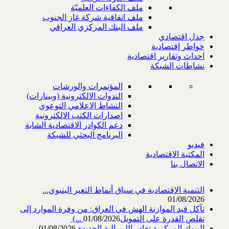
ملف الكفاءات العلميّة
ملف اتفاقية شركة غاز الجنوب
ملف البنك المركزي العراقي
جدل اقتصادي
خواطر إقتصادية
احداث وتقارير اقتصادية
نشاطات الشبكة
المؤتمرات والورشات
الندوات الالكترونية (وبينارات)
النشاط الاعلامي التوعوي
اصدارات الكتب الالكترونية
دعم الكوادر الاقتصادية الشابة
البرنامج البحثي للشبكة
فيديو
المكتبة الاقتصادية
الاتصال بنا
التنمية الإقتصادية في سياق أنماط التغير البنيوي...
01/08/2026
تآكل قيد الموازنة الهش في العراق: من وفرة الموارد إلى
تقلص القدرة على التمويل‎ (...
01/08/2026
البنوك المركزية تغادر الليبرالية الجديدة
01/08/2026