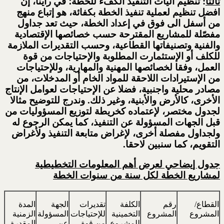
ثالثا
: تنظيم آليات التنفيذ الكفء للخطة؛ في رأينا، إن
افضل تنظيم لعملية تنفيذ الخطة بكفائة، هو إتباع منهج
من أسفل الى فوق في إعداد الخطة، حيث تعد جداول
مفصّلة للمشاريع المقترحة حسب خصائصها الإقتصادية
والفنية وتصنيفاتها القطاعية، وحسب التقديرات الملازمة
للكلف أو الإستثمارت المطلوبة والإحتياجات من قوة
العمل، وفقا لخصائصها المهنية والمهارية، وللإحتياجات
من الإستيرادات اللاحقة للمواد الخام أو المدخلات، من
مصادر محلية واجنبية، فضلا عن الإحتياجات لعوامل الإنتاج
الأخرى، كالأرض والأبنية، وغير ذلك. وندرج للتوضيح مثالا
لجدول مختصر، لإعتماده كخريطة لتوزيع المسؤوليات من
قبل الجهات المسؤولة عن التنفيذ، كما يمكن الرجوع له
ولجداول مفصلة أخرى، لإغراض متابعة التنفيذ ولأغراض
التقويم، كما سنبين لاحقا.
جدول إيضاحي لعرض أهم المعلومات التخطيطية
لمشاريع الخطة لكل سنة من سنوات الخطة
القطاع/
رقم
الكلفة
تقديرات
الجهة
المدة
المشروع
المشروع
التخمينية
للإحتياجات
المسؤولة
الزمنية
للمشروع-
من قوة
عن
المقدرة