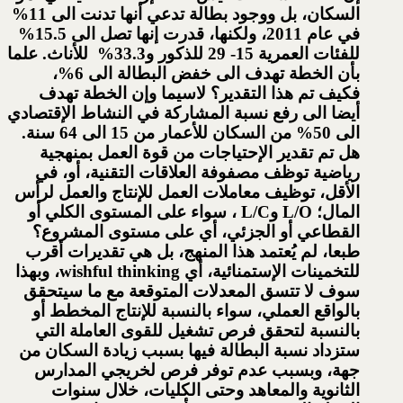
السكان، بل ووجود بطالة تدعي أنها تدنت الى 11%
في عام 2011، ولكنها، قدرت إنها تصل الى 15.5%
للفئات العمرية 15- 29 للذكور و33.3% للأناث. علما
بأن الخطة تهدف الى خفض البطالة الى 6%،
فكيف تم هذا التقدير؟ لاسيما وإن الخطة تهدف
أيضا الى رفع نسبة المشاركة في النشاط الإقتصادي
الى 50% من السكان للأعمار من 15 الى 64 سنة.
هل تم تقدير الإحتياجات من قوة العمل بمنهجية
رياضية توظف مصفوفة العلاقات التقنية، أو، في
الأقل، توظيف معاملات العمل للإنتاج والعمل لرأس
المال؛ L/O وL/C ، سواء على المستوى الكلي أو
القطاعي أو الجزئي، أي على مستوى المشروع؟
طبعا، لم يُعتمد هذا المنهج، بل هي تقديرات أقرب
للتخمينات الإستمنائية، أي wishful thinking، وبهذا
سوف لا تتسق المعدلات المتوقعة مع ما سيتحقق
بالواقع العملي، سواء بالنسبة للإنتاج المخطط أو
بالنسبة لتحقق فرص تشغيل للقوى العاملة التي
ستزداد نسبة البطالة فيها بسبب زيادة السكان من
جهة، وبسبب عدم توفر فرص لخريجي المدارس
الثانوية والمعاهد وحتى الكليات، خلال سنوات