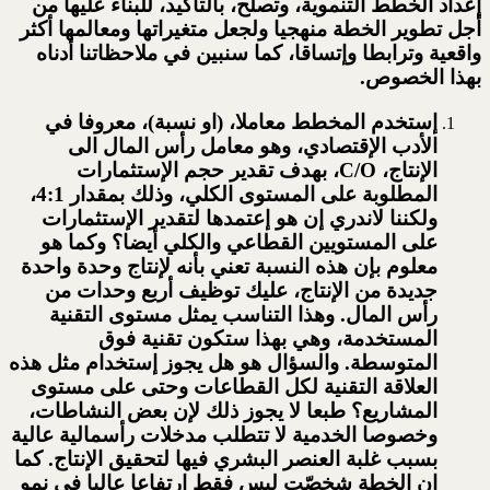
إعداد الخطط التنموية، وتصلح، بالتأكيد، للبناء عليها من
أجل تطوير الخطة منهجيا ولجعل متغيراتها ومعالمها أكثر
واقعية وترابطا وإتساقا، كما سنبين في ملاحظاتنا أدناه
بهذا الخصوص.
إستخدم المخطط معاملا، (او نسبة)، معروفا في
الأدب الإقتصادي، وهو معامل رأس المال الى
الإنتاج، C/O، بهدف تقدير حجم الإستثمارات
المطلوبة على المستوى الكلي، وذلك بمقدار 4:1،
ولكننا لاندري إن هو إعتمدها لتقدير الإستثمارات
على المستويين القطاعي والكلي أيضا؟ وكما هو
معلوم بإن هذه النسبة تعني بأنه لإنتاج وحدة واحدة
جديدة من الإنتاج، عليك توظيف أربع وحدات من
رأس المال. وهذا التناسب يمثل مستوى التقنية
المستخدمة، وهي بهذا ستكون تقنية فوق
المتوسطة. والسؤال هو هل يجوز إستخدام مثل هذه
العلاقة التقنية لكل القطاعات وحتى على مستوى
المشاريع؟ طبعا لا يجوز ذلك لإن بعض النشاطات،
وخصوصا الخدمية لا تتطلب مدخلات رأسمالية عالية
بسبب غلبة العنصر البشري فيها لتحقيق الإنتاج. كما
إن الخطة شخصّت ليس فقط إرتفاعا عاليا في نمو