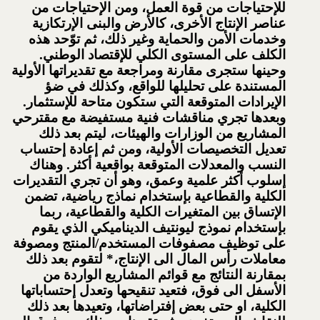
للإحتياجات من قوة العمل، ومن الإحتياجات من
عناصر الإنتاج الأخرى، كالأرض والبنى الإرتكازية
وخدمات الأمن والحماية وغير ذلك، ثم توّحد هذه
الكلف على المستوى الكلي للإقتصاد الوطني.
وحينها ستجرى مقارنة ومراجعة مع تقديراتها الأولية
المستندة على تحليلها للواقع، وكذلك في ضؤ
الإيرادات المتوقعة التي ستكون متاحة للإستثمار.
وبعدها تجري مناقشات فنية مستفيضة مع مقترحي
المشاريع من الوزارات والهيئات، ليتم بعد ذلك
تعديل التخصيصات الأولية، ومن ثم إعادة إحتساب
النسب والمعدلات المتوقعة بواقعية أكثر. وهناك
إسلوب أكثر علمية وعمق، وهو أن تجري التقديرات
الكلية والقطاعية بإستخدام نماذج رياضية، تضمن
الإتساق بين المتغيرات الكلية والقطاعية، ربما
بإستخدام نموذج ليونتيف الديناميكي الذي يقوم
على توظيف مصفوفات المستخدم/المنتج ومصوفة
معاملات رأس المال الى الإنتاج،* لتقوم بعد ذلك
بمقارنة النتائج مع قوائم المشاريع الواردة من
الأسفل الى فوق، فتعيد تنقيحها وتعدل إحتساباتها
الكلية، او حتى بعض إفتراضاتها، وتعيدها بعد ذلك