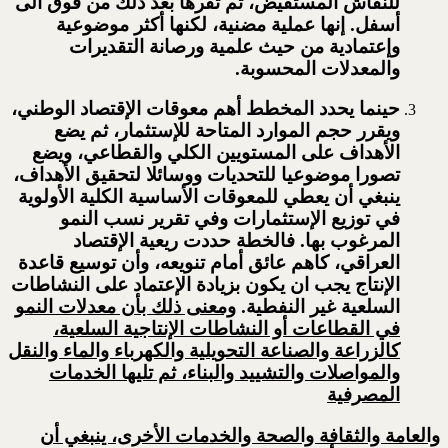
للنقاش المستفيض، ثم تقرها بعد ذلك من فوق الى
أسفل. إنها عملية مضنية، لكنها أكثر موضوعية
وإعتمادية من حيث علمية ورصانة التقديرات
والمعدلات المحسوبة.
حينما يحدد المخطط أهم معوقات الإقتصاد الوطني،
ويقرر حجم الموارد المتاحة للإستثمار، ثم يضع
الأهداف على المستويين الكلي والقطاعي، ويضع
تصورا موضوعيا للتحديات ووسائلا لتحقيق الأهداف،
ينبغي أن يعطي للمعوقات الأساسية الكلية الأولوية
في توزيع الإستثمارات وفي تقرير نسب النمو
المرغوب بها. فالخطة حددت ريعية الإقتصاد
العراقي، كاهم عائق أمام تنويعه، وأن توسيع قاعدة
الإنتاج يجب ان يكون بزيادة الإعتماد على النشاطات
السلعية غير النفطية.
ومعنى ذلك بأن معدلات النمو
في القطاعات أو النشاطات الإنتاجية السلعية،
كالزراعة والصناعة التحويلية والكهرباء والماء والنقل
والمواصلات والتشييد والبناء، ثم تليها الخدمات
المصرفية
والعامة والثقافة والصحة والخدمات الأخرى، ينبغي أن