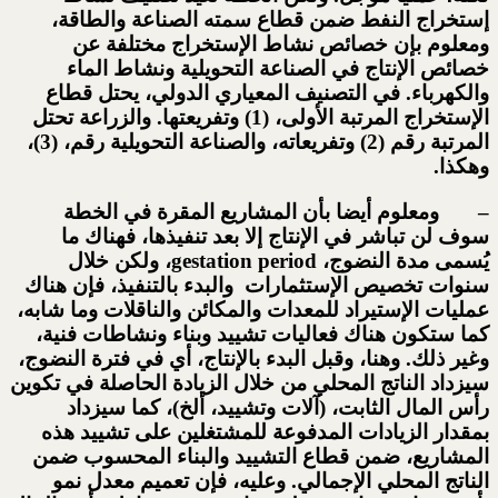
إستخراج النفط ضمن قطاع سمته الصناعة والطاقة،
ومعلوم بإن خصائص نشاط الإستخراج مختلفة عن
خصائص الإنتاج في الصناعة التحويلية ونشاط الماء
والكهرباء. في التصنيف المعياري الدولي، يحتل قطاع
الإستخراج المرتبة الأولى، (1) وتفريعتها. والزراعة تحتل
المرتبة رقم (2) وتفريعاته، والصناعة التحويلية رقم، (3)،
وهكذا.
– ومعلوم أيضا بأن المشاريع المقرة في الخطة
سوف لن تباشر في الإنتاج إلا بعد تنفيذها، فهناك ما
يُسمى مدة النضوج، gestation period، ولكن خلال
سنوات تخصيص الإستثمارات والبدء بالتنفيذ، فإن هناك
عمليات الإستيراد للمعدات والمكائن والناقلات وما شابه،
كما ستكون هناك فعاليات تشييد وبناء ونشاطات فنية،
وغير ذلك. وهنا، وقبل البدء بالإنتاج، أي في فترة النضوج،
سيزداد الناتج المحلي من خلال الزيادة الحاصلة في تكوين
رأس المال الثابت، (آلات وتشييد، ألخ)، كما سيزداد
بمقدار الزيادات المدفوعة للمشتغلين على تشييد هذه
المشاريع، ضمن قطاع التشييد والبناء المحسوب ضمن
الناتج المحلي الإجمالي. وعليه، فإن تعميم معدل نمو