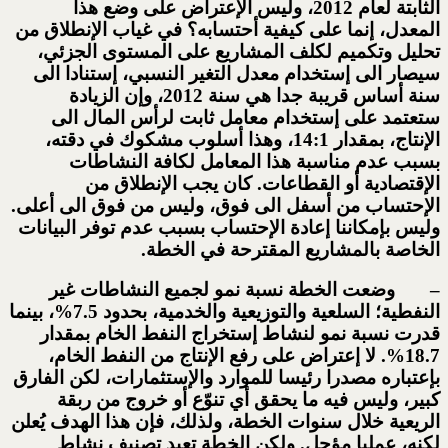
الثابتة لعام 2012، وليس الإعتراض على وضع هذا
المعدل، إنما على كيفية أحتسابه؟ في غياب الإنطلاق من
تحليل وتكميم لكلف المشاريع على المستوى الجزئي،
سيصار الى إستخدام معدل التغير النسبي، إستنادا الى
سنة أساس قريبة جدا هي سنة 2012، وإن الزيادة
ستعتمد على إستخدام معامل ثابت لرأس المال الى
الإنتاج، بمقدار 14:1، وهذا أسلوب مشكوك في دقته،
بسبب عدم مناسبة هذا المعامل لكافة النشاطات
الإقتصادية أو القطاعات. كان يجب الإنطلاق من
الإحتساب من أسفل الى فوق، وليس من فوق الى أعلى.
وليس بإمكاننا إعادة الإحتساب بسبب عدم توفر البيانات
الخاصة بالمشاريع المقترحة في الخطة.
– وضعت الخطة نسبة نمو لجميع النشاطات غير
النفطية؛ السلعية والتوزيعية والخدمية، بحدود 7.5%، بينما
قدرت نسبة نمو لنشاط إستخراج النفط الخام بمقدار
18.7%. لا إعتراض على رفع الإنتاج من النفط الخام،
بإعتباره مصدرا رئيسا للموارد والإستثمارات، لكن الفارق
كبير، وليس فيه ما يحقق أي تنوّع أو خروج من ربقة
الريعية خلال سنوات الخطة، ولذلك، فإن هذا الهدف يُعلن
لكنه، عمليا مؤجل. ولكن الخطة تعيد تصنيف نشاط