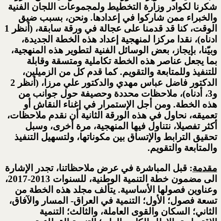
شكرنا لكوادر وزارة التخطيط ولمجموعات اللجان الفنية
والخبراء ممن شاركوا في إعدادها. ونحن، بسبب ضيق
الوقت، كنا قد قدمنا على عجالة في ورقة سابقة، (أنظر 1
ادناه)، نقدا مركزا لمنهجية إعداد هذه الخطة الجديدة،
وبيّنا، بإيجاز، بعض الوسائل الفنية لتطوير هذه المنهجية،
بما يجعل عناصر هذه الخطة تكاملية ومتسقة وقابلة
للتنفيذ وللمتابعة والتقويم. كما قدم كل من الزميلين،
الدكتور فاضل عباس مهدي والدكتور علي مرزا، (أنظر 2
و3، أدناه)، ملاحظات محددة وحصيفة حول جوانب من
هذه الخطة. ومن أجل الإستمرار في إغناء النقاش أو
تعميقه، نحاول في هذه الورقة الثانية أن نقدم ملاحظات،
أكثر تفصيلا، نتناول فيها المنهجية، مرة أخرى، وسبل
تحقيق الترابط والإتساق بين مكوناتها، ولتسهيل التنفيذ
والمتابعة والتقويم.
مقدمة
: قبل المباشرة في عرض ملاحظاتنا، تجدر الإشارة
الى مضمون خطة التنمية الوطنية، للسنوات 2013-2017،
وعناوين فصولها الأساسية. يتألف مجلد هذه الخطة من
تسعة فصول؛ الأول؛ التنمية في العراق- المسار والآفاق،
الثاني؛ السكان والقوى العاملة، والثالث؛ التنمية