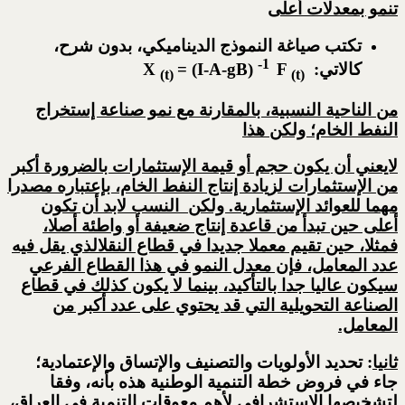
تنمو بمعدلات أعلى
تكتب صياغة النموذج الديناميكي، بدون شرح،
-1
كالاتي: X
F
= (I-A-gB)
(t)
(t)
من الناحية النسبية، بالمقارنة مع نمو صناعة إستخراج
النفط الخام؛ ولكن هذا
لايعني أن يكون حجم أو قيمة الإستثمارات بالضرورة أكبر
من الإستثمارات لزيادة إنتاج النفط الخام، بإعتباره مصدرا
مهما للعوائد الإستثمارية. ولكن النسب لابد أن تكون
أعلى حين تبدأ من قاعدة إنتاج ضعيفة أو واطئة أصلا،
فمثلا، حين تقيم معملا جديدا في قطاع النقل
الذي يقل فيه
عدد المعامل، فإن معدل النمو في هذا القطاع الفرعي
سيكون عاليا جدا بالتأكيد، بينما لا يكون كذلك في قطاع
الصناعة التحويلية التي قد يحتوي على عدد أكبر من
المعامل.
ثانيا
: تحديد الأولويات والتصنيف والإتساق والإعتمادية؛
جاء في فروض خطة التنمية الوطنية هذه بأنه، وفقا
لتشخيصها الإستشرافي لأهم معوقات التنمية في العراق،