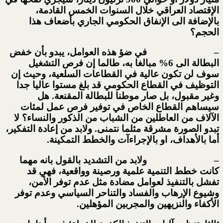
الإقتصاد العراقي خلال السنوات الخمس القادمة،
بالإضافة الى الإنفاق الحكومي الجاري بأضعاف هذا
الحجم؟
– في ضؤ هذه العوامل، يبدو بأن خفض
البطالة الى 6% مبالغا به، طالما إن فرص التشغيل
سوف لن تكون عالية في القطاعات السلعية، وحيث إن
التوظيف في القطاع الحكومي قد بلغ مستوا عاليا جدا
وغير مقبول، بل صار موطنا للبطالة المقنعة. هل
سيساهم القطاع الخاص في توفير فرص عمل لمئات
الآلاف من العاطلين من الشباب من الذكور والنساء؟ لا
تبدو الصورة مشرقة مثلما نتمنى. ولابد من إعادة التفكير،
أما بالأهداف، او بالإجراءآت والخطط التمكينة.
– ولابد من التشديد بالقول بانه مهما
كانت خطط التنمية علمية ورصينة وواقعية، فهي قد
تفشل بالتنفيذ لعوامل مضادة مثل عدم توفر الأمن،
وشيوع الإرهاب والفساد والتناحر السياسي وعدم توفر
الأكفاء والنزيهين والمجربين المؤهلين.