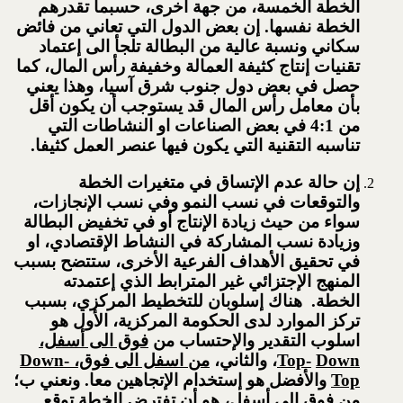
الخطة الخمسة، من جهة أخرى، حسبما تقدرهم
الخطة نفسها. إن بعض الدول التي تعاني من فائض
سكاني ونسبة عالية من البطالة تلجأ الى إعتماد
تقنيات إنتاج كثيفة العمالة وخفيفة رأس المال، كما
حصل في بعض دول جنوب شرق آسيا، وهذا يعني
بأن معامل رأس المال قد يستوجب أن يكون أقل
من 4:1 في بعض الصناعات او النشاطات التي
تناسبه التقنية التي يكون فيها عنصر العمل كثيفا.
إن حالة عدم الإتساق في متغيرات الخطة
والتوقعات في نسب النمو وفي نسب الإنجازات،
سواء من حيث زيادة الإنتاج أو في تخفيض البطالة
وزيادة نسب المشاركة في النشاط الإقتصادي، او
في تحقيق الأهداف الفرعية الأخرى، ستتضح بسبب
المنهج الإجتزائي غير المترابط الذي إعتمدته
الخطة. هناك إسلوبان للتخطيط المركزي، بسبب
تركز الموارد لدى الحكومة المركزية، الأول هو
اسلوب التقدير والإحتساب من
فوق الى أسفل،
Down
Top-
، والثاني،
من اسفل الى فوق،
Down-
Top
والأفضل هو إستخدام الإتجاهين معا. ونعني ب؛
من فوق الى أسفل
، هو أن تفترض الخطة توقع