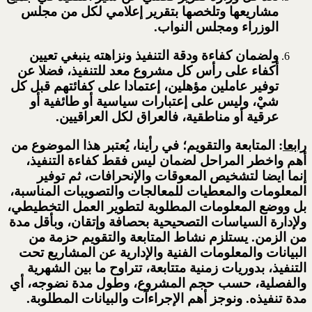
مشاريعها وتلخصها بتقرير إعلامي لكل من مجلس
الوزراء ومجلس النواب.
ولضمان كفاءة ودقة التنفيذ ونزاهته ينبغي تعيين
أكفاء على رأس كل مشروع معد للتنفيذ، فضلا عن
توفير عاملين مؤهلين، إعتمادا على كفائتهم قبل كل
شيْ، وليس على إعتبارات سياسية أو طائفية أو
عرقية أو مناطقية، فالعراق لكل العراقيين.
رابعا
: المتابعة والتقويم؛ في رأينا، يُعتبر هذا الموضوع من
أهم واخطر المراحل لضمان ليس فقط كفاءة التنفيذ،
إنما ايضا لتشخيص المعوقات والإنحرافات، ثم توفير
المعلومات والمعطيات للمعالجات والتصويبات المناسبة،
بل ووضع المعلومات المطلوبة لتطوير العمل التخطيطي،
ولإدارة السياسات التصحيحية بحصافة وإتقان، وبأقل مدة
من الزمن. يستلزم نشاط المتابعة والتقويم حزمة من
البيانات والمعلومات الفنية والإدارية عن المشاريع تحت
التنفيذ، بدوريات زمنية متتابعة، تتراوح ما بين الشهرية
والفصلية، حسب حجم المشروع، وطول مدة نضوجه، أي
مدة تنفيذه. ونوجز أهم الإجراءآت والبيانات المطلوبة.