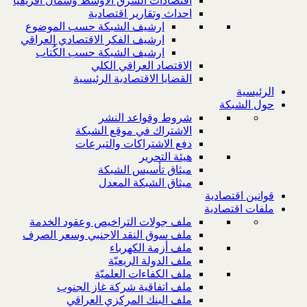
اقتصادات الشرق الاوسط وشمال افريقيا
احداث وتقارير اقتصادية
ارشيف الشبكة حسب الموضوع
ارشيف الفكر الاقتصادي العراقي
ارشيف الشبكة حسب الكُتاب
الاقتصاد العراقي الكلي
القضايا الاقتصادية الرئيسية
الرئيسية
حول الشبكة
شروط وقواعد النشر
الاشتراك في موقع الشبكة
دفع الاشتراكات والتبرعات
هيئة التحرير
ميثاق تأسيس الشبكة
ميثاق الشبكة المعدل
قوانين اقتصادية
ملفات اقتصادية
ملف جولات التراخيص وعقود الخدمة
ملف سوق النقد الاجنبي وسعر الصرف
ملف أزمة الكهرباء
ملف الدولة الريعيّة
ملف الكفاءات العلميّة
ملف اتفاقية شركة غاز الجنوب
ملف البنك المركزي العراقي