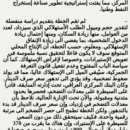
المركز، مما يفتت إستراتيجية تطوير صناعة إستخراج
النفط وطنيا.
– لم تقم الخطة بتقديم دراسة منفصلة
لتقدير حجم وميول الطلب الأستهلاكي الذي سيزداد، لعدد
من العوامل، منها زيادة السكان، ومنها إحتمال زيادة
الدخول الشخصية، بما يفضي الى زيادة الإنفاق
الإستهلاكي. ومعلوم، حسب الخطة، أن الإنتاج المحلي
المتوقع سوف لا يكون فاعلا لتحقيق نسبة ملموسة في
تعويض الإستيرادات، وخصوصا لإغراض الإستهلاك. كما أن
سياسة الباب المفتوح وعدم تفعيل قانون التعرفة
الجمركية، سيُبقي الميل الى الإستهلاك عاليا، مما قد يولد
ضغوط تضخمية، وقد يؤدي الى تدهور سعر صرف الدينار.
وكان البنك المركزي العراقي، تحت إدارته السابقة، قادرا
على السيطرة على معدلات التضخم، فحصرها بحدود
متدنية ومقبولة، والآن تحت الإدارة الحالية، نلاحظ بأن
معدلات التضخم في إزدياد، وإن سعر صرف الدينار قد بدء
بالتدهور. ولكن الخطة تطمح الى حصر التضخم الى مرتبة
رقمية واحدة، فكيف سيتحقق ذلك من دون السعي
للسيطرة على الإستيراد، وإن هناك ما يقرب من 370
مليار دولار أو حوالي 900 ترليون دينار، سيجري ضخها في