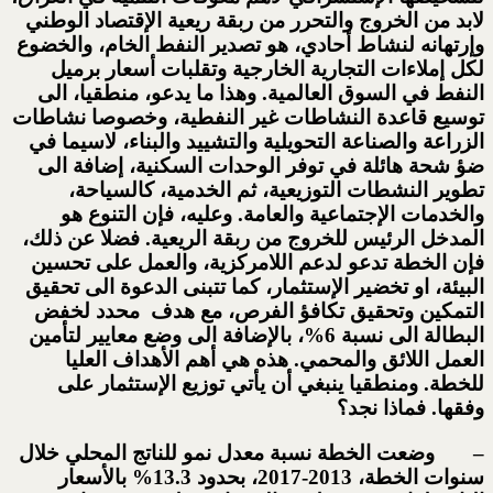
لابد من الخروج والتحرر من ربقة ريعية الإقتصاد الوطني
وإرتهانه لنشاط أحادي، هو تصدير النفط الخام، والخضوع
لكل إملاءات التجارية الخارجية وتقلبات أسعار برميل
النفط في السوق العالمية. وهذا ما يدعو، منطقيا، الى
توسيع قاعدة النشاطات غير النفطية، وخصوصا نشاطات
الزراعة والصناعة التحويلية والتشييد والبناء، لاسيما في
ضؤ شحة هائلة في توفر الوحدات السكنية، إضافة الى
تطوير النشطات التوزيعية، ثم الخدمية، كالسياحة،
والخدمات الإجتماعية والعامة. وعليه، فإن التنوع هو
المدخل الرئيس للخروج من ربقة الريعية. فضلا عن ذلك،
فإن الخطة تدعو لدعم اللامركزية، والعمل على تحسين
البيئة، او تخضير الإستثمار، كما تتبنى الدعوة الى تحقيق
التمكين وتحقيق تكافؤ الفرص، مع هدف محدد لخفض
البطالة الى نسبة 6%، بالإضافة الى وضع معايير لتأمين
العمل اللائق والمحمي. هذه هي أهم الأهداف العليا
للخطة. ومنطقيا ينبغي أن يأتي توزيع الإستثمار على
وفقها. فماذا نجد؟
– وضعت الخطة نسبة معدل نمو للناتج المحلي خلال
سنوات الخطة، 2013-2017، بحدود 13.3% بالأسعار