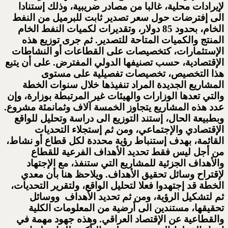
لإيرادات محلية، غالبا من مصادر ضريبية، وذلك إستنادا
الى إفترضات حول سعر تصدير ثابت للبرميل من النفط
الخام، بحدود 85 دولار، وتقديرات لكميات النفط الخام
المنتج والكميات المتاحة للتصدير. ثم جرى توزيع هذه
الإستثمارات، كتخصيصات على القطاعات أو النشاطات
الإقتصادية، حسب تصنيفها الدولي المفترض. على أن يتبع
هذا التخصيص، تخصيصات تفصيلية على مستوى
المشاريع الجديدة المراد تنفيذها خلال سنوات الخطة
والتي تعدها الوزارات والهيئات غير المرتبطة بوزارة، وإن
عدد هذه المشاريع يتجاوز الخمسة آلاف وثمانمئة مشروع.
وبطبيعة الحال، إستند التوزيع الى دراسة وتحليل للواقع
الإقتصادي والإجتماعي، ومن ثم إستجلاء التحديات
القائمة، بهدف إستنباط رؤية محددة لكل قطاع أو نشاط،
من أجل ليس فقط تحديد الأهداف الفرعية للقطاع
والأهداف الجزئية للمشاريع التي ستنفذ، مع الإجتهاد
لإقتراح وسائل تحقيق الأهداف. ويلاحظ هنا بأن معدي
الخطة قد إجتهدوا فعلا لتحليل الواقع، ولتقرير التحديات،
ثم لتشكيل الرؤية، ومن ثم تحديد الأهداف ووسائل
تحقيقها، مستندين الى أرضية من المعلومات الكلية
والقطاعية عن الإقتصاد العراقي. وهذه جهود مهمة في