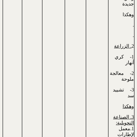
جديدة
وهكذا
.
.
2
. الزراعة
1- كري
أنهار
2- معالجة
ملوحة
3- تشييد
سد
وهكذا
3. الصناعة
التحويلية:
1.معمل
لإطارات