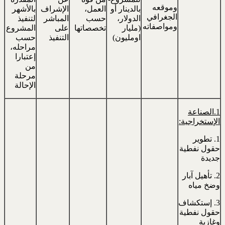
وموقعه
بالدينار أو
العمل،
الإشراف
بالأشهر
الجغرافي
الدولار،
حسب
المباشر
لتنفيذ
ومواصفاته
(مليار
تخصصاتها
على
المشروع
اومليون)
التنفيذ
حسب
مراحله،
إعتبارا
من
مرحلة
الإحالة
1.الصناعة
الإستخراجية:
1. تطوير
حقول نفطية
جديدة
2. تأهيل آبار
وضخ مياه
3. إستكشاف
حقول نفطية
وغازية