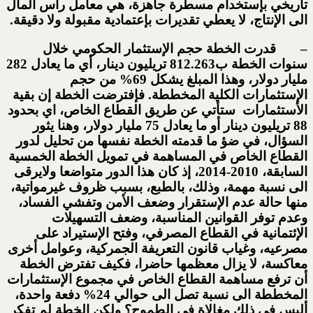
تأريخي بإستخدام مسطرة جاهزة، هي معامل رأس المال
الى الإنتاج، لا يعطي تقديرات بإعتمادية مقبولة ولا دقيقة.
– قدرت الخطة حجم الإستثمار الحكومي خلال
سنوات الخطة ب812.263 تريليون دينار، أي ما يعادل 282
مليار دولار، وهذا المبلغ يشكل 69% من حجم
الإستثمارات الكلية المخططة. فإفترضت الخطة إن بقية
الأستثمارات ستأتي عن طريق القطاع الخاص، اي بحدود
88 تريليون دينار أو ما يعادل 75 مليار دولار، وهنا يثور
السؤال، في ضؤ ما قدمته الخطة نفسها من تحليل لدور
القطاع الخاص في المساهمة في تمويل الخطة الخمسية
السابقة، 2010-2014، إذ كان هذا الدور متواضعا ولايرقى
الى نسبة مهمة، وذلك، بالطبع، بسبب ظروف غيرمواتية،
منها حالة عدم الإستقرار وضعف الأمن وتفشي الفساد،
وعدم توفر القوانين المناسبة، وضعف التسهيلات
الإئتمانية في القطاع المصرفي، وفتح الإستيراد على
مصرعيه، وغياب قانون التعريفة الجمركية، وعوامل أخرى
معاكسة، لا يزال معظمها حاضرا، فكيف تفترض الخطة
أن ترفع مساهمة القطاع الخاص في مجموع الإستثمارات
المخططة الى نسبة تصل الى حوالي 24% دفعة واحدة،
أليس في ذلك مغالاة في الطموح؟ ولكن الخطة لم تفكر