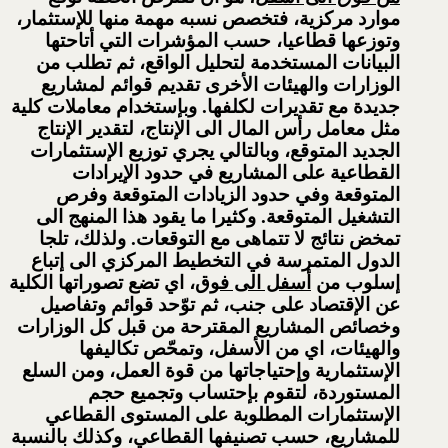
موارد مركزية، فتخصص نسبه مهمة منها للإستثمار،
وتوزعها قطاعيا، حسب المؤشرات التي أتاحتها
البيانات المستخدمة لتحليل الواقع، ثم تطلب من
الوزارات والهيئات الأخرى تقديم قوائم لمشاريع
جديدة مع تقديرات لكلفها. وبإستخدام معاملات كلية
مثل معامل رأس المال الى الإنتاج، لتقدير الإنتاج
الجديد المتوقع، وبالتالي يجري توزيع الإستثمارات
القطاعية على المشاريع في حدود الإيرادات
المتوقعة وفي حدود الزيادات المتوقعة وفرص
التشغيل المتوقعة. وكثيرا ما يقود هذا المنهج الى
تمخض نتائج لا تتماهى مع التوقعات. ولذلك، تلجا
الدول المتمرسة في التخطيط المركزي الى إتباع
إسلوب من
أسفل الى فوق
، اي تضع تصوراتها الكلية
عن الإقتصاد على جنب، ثم توّحد قوائم وتفاصيل
وخصائص المشاريع المقترحة من قبل كل الوزارات
والهيئات، اي من الأسفل، وتمحّص تكاليفها
الإستثمارية وإحتياجاتها من قوة العمل، ومن السلع
المستوردة، لتقوم بإحتساب وتجميع حجم
الإستثمارات المطلوبة على المستوى القطاعي
للمشاريع، حسب تصنيفها القطاعي، وكذلك بالنسبة