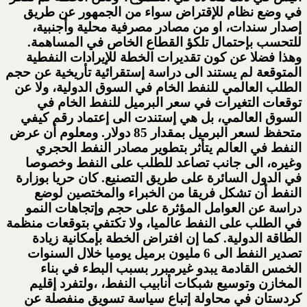
في وضع نظام للإقتراض سواء من الجمهور عن طريق
إصدار سندات، او من مصادر مصرفية محلية وأجنبية،
للتحسب بإحتمال تلكؤ القطاع الخاص في المساهمة.
وهذا فضلا عن كون تقديرات الخطة للإيرادات النفطية
المتوقعة لم يستند الى دراسة إستقرائية تأريخية عن حجم
الطلب العالمي للنفط الخام في السوق الدولية، ولا عن
توقعات التغيرات في سعر البرميل للنفط الخام في
السوق العالمي، بل هي إستندت الى إعتماد رقم كيفي
متحفظ لسعر البرميل بمقدار 85 دولار. ومعلوم أن عرض
النفط في العالم يتأثر بتطوير مصادر النفط الحجري
وغيره، الى جانب تصاعد للطلب على النفط وخصوصا
في الدول السائرة على طريق التصنيع. كان حريا بوزارة
النفط أن تشكل فريقا من الخبراء والمختصين لوضع
دراسة عن العوامل المؤثرة على حجم وإتجاهات النمو
في الطلب على النفط عالميا، ولا تكتفي بتوقعات منظمة
الطاقة الدولية. كما إن افتراض الخطة بإمكانية زيادة
تصدير النفط الى 6 مليون برميل يوميا خلال السنوات
الخمس القادمة يبدو غيرمبرر بسبب البطء في بناء
المخازن وتوسيع شبكات أنابيب النفط، ،ولتفرد إقليم
كردستان في محاولة إتباع سياسة تسويق منفصلة عن