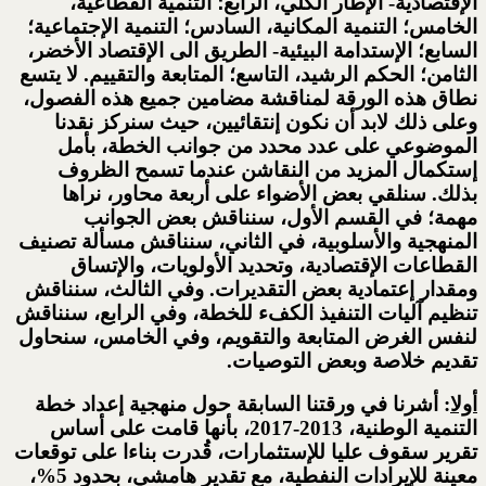
الإقتصادية- الإطار الكلي، الرابع؛ التنمية القطاعية،
الخامس؛ التنمية المكانية، السادس؛ التنمية الإجتماعية؛
السابع؛ الإستدامة البيئية- الطريق الى الإقتصاد الأخضر،
الثامن؛ الحكم الرشيد، التاسع؛ المتابعة والتقييم. لا يتسع
نطاق هذه الورقة لمناقشة مضامين جميع هذه الفصول،
وعلى ذلك لابد أن نكون إنتقائيين، حيث سنركز نقدنا
الموضوعي على عدد محدد من جوانب الخطة، بأمل
إستكمال المزيد من النقاشن عندما تسمح الظروف
بذلك. سنلقي بعض الأضواء على أربعة محاور، نراها
مهمة؛ في القسم الأول، سنناقش بعض الجوانب
المنهجية والأسلوبية، في الثاني، سنناقش مسألة تصنيف
القطاعات الإقتصادية، وتحديد الأولويات، والإتساق
ومقدار إعتمادية بعض التقديرات. وفي الثالث، سنناقش
تنظيم آليات التنفيذ الكفء للخطة، وفي الرابع، سنناقش
لنفس الغرض المتابعة والتقويم، وفي الخامس، سنحاول
تقديم خلاصة وبعض التوصيات.
أولا
: أشرنا في ورقتنا السابقة حول منهجية إعداد خطة
التنمية الوطنية، 2013-2017، بأنها قامت على أساس
تقرير سقوف عليا للإستثمارات، قُدرت بناءا على توقعات
معينة للإيرادات النفطية، مع تقدير هامشي، بحدود 5%،