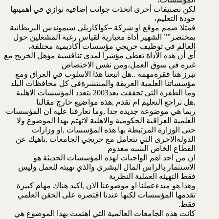
لكن تصنيفات أخرى اتخذت جوانب إضافية توازي في أهميتها
جودة التعليم،
فمثلا صمم موقع او شركة –كواكاريلي سيموندس البريطانية
بمختصر”” الشهير أداة معيارية لقياس رغبة المشغلين حول
العالم في توظيف خريجي مؤسسات أكاديمية مختلفة،
أي أن هذه الأداة تعطي مؤشرا لمدى تنافسية مؤهل الخريج مع
غيره في سوق العمل،ومن نفس الاختصاص
تبرز هنا فقرةمهمة ..هل اتبعنا هذا الاسلوب في العراق ومع
مؤسساتنا العلمية العريقة والمنتشرةفي كل محافظات البلد
وما الطفرة التي تحققت بعد2003 بتعدد المؤسسات الاهلية
,هل تراجع التعليم ام تقدم ,هذه مواضيع خارج مقالنا
ربما هي موضوعة جديدة جدا ,وما تعارفنا عليه ان المؤسسات
العلمية العراقية الحكومية والاهلية لاتهتم بهذا الموضوع ولا
حتى الوزارة المرتبطة بها هذه المؤسسات ,او وزارات
الدولةالاخرى التي تتعامل مع خريجي الجامعات ,ناهيك عن
القطاع الخاص الشبه معدوم
ان من احد اهم الواجبات لهذه المؤسسات الحديثة هو
الاستثمار بالراس المال البشري والذي تهيئه للعمل وليس
فقط التهيئه العملية النظرية
وهذا هو مبدءعملنا او موضوعنا الان ,اكيد هناك مهام كبيرة
تقدمها المؤسسات لكنها عندنا اقتصرة على الحقن العلمي
فقط.
كانت هذه الجامعات العالمية التي اهتمت بهذا الموضوع هي