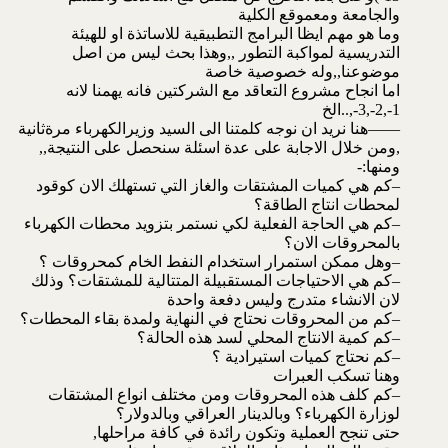
والجامعة ومعموقع الكلية
وما هو مهم ايظا البرامج التطبيقية للاساتذة او للهيئة
التدريسية لمواكبة التطور ,,وهذا بحث ليس من اصل
موضوعنا,,وله خصوصية خاصة
اما انجاح مشروع التعاقد مع الشركتين فانه يهمنا لانه
1-,2-,3-,..الخ
——هنا نريد ان نوجه كلمتنا الى السيد وزيرالكهرباء مرةثانية
,ومن خلال الاجابة على عدة اسئلة سنحصل على النتيجة,,
ومنها:-
–كم هي كميات المشتقات والغاز التي تستهلك الان كوقود
لمحطات انتاج الطاقة؟
–كم هي الحاجة الفعلية لكي نستمر بتزويد محطات الكهرباء
بالمحروقات الان؟
–وهل ممكن استمرار استخدام النفط الخام كمحروقات ؟
–كم هي الاحتياجات المستقبيلة المتتالية للمشتقات؟ وذلك
لان الانشاء متدرج وليس دفعة واحدة
–كم من المحروقات نحتاج في النهاية ولمدة بقاء المحطات؟
–كم كمية الانتاج المحلي لسد هذه الحالة؟
–كم نحتاج كميات استيرادية ؟
وهنا تسكب العبرات
–كم كلف هذه المحروقات ومن مختلف انواع المشتقات
لوزارة الكهرباء؟ وبالدينار العراقي وبالدولار؟
حتى تنجح العملية وتكون رائدة في كافة مراحلها,