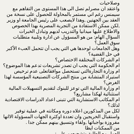
وصلاحيات
واعتقد ان مصرلم تصل الى هذا المستوى من التفاهم مع
سيمنس رغم اني مستمر بالمحاولة للحصول على نسخة من
العقد بين الجهتين ,وهذا لايصعب على رئيس الجامعة او وزير
,لكن ممكن الاستفادة من التجربة المصرية بهذا الخصوص
والاطلاع عليها ميدانيا والتدريب لديهم وتبادل الخبرات
السؤال الهام: من هو المسؤول عن ادارة وتلبية متطلبات
سوق العمل؟
وهل الجامعات لوحدها هي التي يجب أن تتحمل العبء الأكبر
في حل القضية؟
ام الشركات المختلفة الاختصاص؟
ام الحكومة التي يجب ان تصدر تشريعات تدعم هذا الموضوع؟
ام وزارة التجارةالتي تستحصل موافقاتعلى عدم ترخيص
استيراد المتشابة من منتج الشركات التصنيعية المؤسسة لهذا
الغرض؟
ام وزارة المالية التي توعز للبنوك لتقديم التسهيلات المالية
استثنائية لهكذا مشاريع؟
ام المكاتب الاستشارية التي تتبنى اعداد الدراسات الاقتصادية
لذلك؟
لكل من المذكورين اعلاه دوره ومكانته في عملية توفير
واستقبال الخريجين وان تعددة اوكثرة الجهات المسؤولة الاانها
مفروزة بواجباتها ,ولقاء وتنسيق بينهم ممكن جدا .
من الممكنات ايظا
العمل مع الطلبة وتشجيعهم على :-