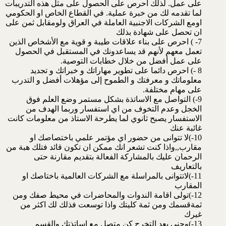
على عمل. لذلك احرص على الحصول على مثل هذه التدريبات
لما تقدمه لك من خبرة عملية. في القطاع الخاص او الحكومي
اومع الشركات الاجنبية العاملة في العراق ولومقابل ثمن على
ان تحصل على شهادة بذلك
7- ) احرص على بناء علاقات طيبة و قوية مع الأشخاص الذين
تعمل معهم لأنهم قد يساعدونك في المستقبل في الحصول
على عمل أفضل من خلال خطابات التوصية.
8 -) احرص دائما على تطوير مهاراتك و خبراتك و تجديد
معلوماتك و معرفتك و الطموح إلى مؤهلات أفضل و التدرب
على مهام مختلفة.
9-) التواصل مع الاساتذة بشكل مستمر وضع العلم فوق
الخجل وعدم التخوف من اي استفسار وربما الهدف من
الاستفسار يصبح ثانوي لما يطرحة الاستاذ من معلومات كانت
غائبة عنك
10-)لا تتوانى من حضور اي مؤتمر علمي باختصاصك او
مقارب,,واذا كنت تشعر انك ممكن ان تكون قائد فتلك هبة من
الرحمان عليك بالمشاركة الفعالة بتقديم مقارنة حتى
بالتعاريف
11-)لاتتوانى بالمراسلة مع الشركات العالمية باختاصك او
المقارب
12-)تولى اقامة الندوات والمحاضرات في محيط صفك ومن
ثمةقسمك ومن ثمة كليتك واذا توسعت فذلك لك اكثر من
غيرك
13-)وحنى بعد التخرج كن متصل مع اساتذتك والقسم