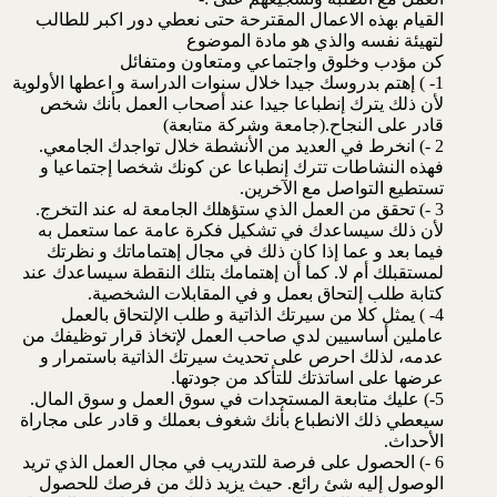
القيام بهذه الاعمال المقترحة حتى نعطي دور اكبر للطالب
لتهيئة نفسه والذي هو مادة الموضوع
كن مؤدب وخلوق واجتماعي ومتعاون ومتفائل
1- ) إهتم بدروسك جيدا خلال سنوات الدراسة و اعطها الأولوية
لأن ذلك يترك إنطباعا جيدا عند أصحاب العمل بأنك شخص
قادر على النجاح.(جامعة وشركة متابعة)
2 -) انخرط في العديد من الأنشطة خلال تواجدك الجامعي.
فهذه النشاطات تترك إنطباعا عن كونك شخصا إجتماعيا و
تستطيع التواصل مع الآخرين.
3 -) تحقق من العمل الذي ستؤهلك الجامعة له عند التخرج.
لأن ذلك سيساعدك في تشكيل فكرة عامة عما ستعمل به
فيما بعد و عما إذا كان ذلك في مجال إهتماماتك و نظرتك
لمستقبلك أم لا. كما أن إهتمامك بتلك النقطة سيساعدك عند
كتابة طلب إلتحاق بعمل و في المقابلات الشخصية.
4- ) يمثل كلا من سيرتك الذاتية و طلب الإلتحاق بالعمل
عاملين أساسيين لدي صاحب العمل لإتخاذ قرار توظيفك من
عدمه، لذلك احرص على تحديث سيرتك الذاتية باستمرار و
عرضها على اساتذتك للتأكد من جودتها.
5-) عليك متابعة المستجدات في سوق العمل و سوق المال.
سيعطي ذلك الانطباع بأنك شغوف بعملك و قادر على مجاراة
الأحداث.
6 -) الحصول على فرصة للتدريب في مجال العمل الذي تريد
الوصول إليه شئ رائع. حيث يزيد ذلك من فرصك للحصول