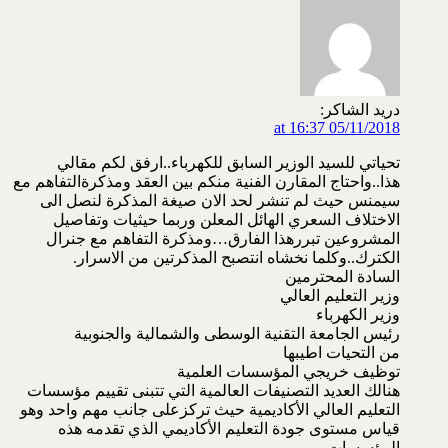
دريد الشاكر:
05/11/2018 at 16:37
تحياتي للسيد الوزير السابق للكهرباء..ارفق لكم مقالي
هذا..واحتاج المقارن الفنية منكم بين العقد ومذكرةالتفاهم مع
سيمنس حيث لم تنشر لحد الان صيغة المذكرة لنصل الى
الاختلاف السعري الهائل المعلن وربما حيثيات وتفاصيل
المشروعين تبررهذا الفارق…ومذكرة التفاهم مع جنرال
الكترك..وكلما نخشاه انتصبح المذكرتين من الاسرار.
السادة المحترمين
وزير التعليم العالي
وزير الكهرباء
رئيس الجامعة التقنية الوسطى والشمالية والجنوبية
من التحيات اطيبها
توظيف خريجي المؤسسات العلمية
هنالك العديد التصنيفات العالمية التي تتبنى تقييم مؤسسات
التعليم العالي الأكاديمية حيث تركزعلى جانب مهم واحد وهو
قياس مستوى جودة التعليم الأكاديمي الذي تقدمه هذه
المؤسسات،