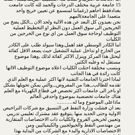
15 جامعة عربية مختلف الدرجات والحمد لله كانت جامعت
بغدادفقط احاهم (رغماننا لمنسمع عن تعيين خريج واحد
متعمدا على الجامعة)المهم
نحن بعيدون كل البعد عن هذه الالية ولحد الان ,,,الكل يضخ من
الخريجين الى سوق العمل دون النظر او التخطيط لعملية
التوظيف اوحاجة سوق العمل من اي نوع من الخرجين من
الكليات
اما الكادر الوسطي فقد اهمل,وهذا سيولد طلب على الكادر
من الخارج او تداخل عملية التشغيل حيث يصعد الاقل كفائة
ليحتل هذا المركز وينزل الاكثر كفائة لذلك ,وهذا موضوع
مستقل له وعليه الكثير,
وبنسب مختلفة احتلت الكليات اعلاه موضوع التوظيف الاانها
كانت رائدة في هذا الجانب
لماذا اخترنا الجامعات التقنية لانها اكثر عملية مع العلم الذي
تقدمه للطالب,,,هذا من المفروض,,,والتي يمكن تحويلها بشكل
او باخر الى جامعات اكثر تخصص في قطاع الكهرباء مع العلم
هناك جامعات تخصصية بموضوع واحدفي العالم
ماذاعلى الموضوع وما له……….
بعد ان فشلت وزارة النفط في التنسيق مع شركات التراخيص
الاولية وحتى الجديد منها ,بتوقيع عقد مشترك تعليمي تدريبي
وتعيين لخريجي الفروع والكليات ذات الاختصاصات المتقاربة
من مهندسي النفط والجيولجيين والكيميائيين ومن
الاختصاصات الادارية والبدء مع الشركات من البداية بهذا