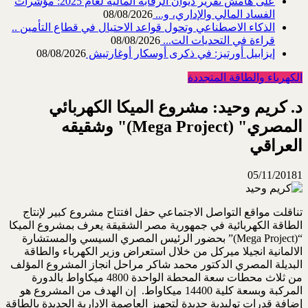
على هامش تقرير ديوان الرقابة المالية لعام 2025: مؤشرات
الفساد المالي والإداري، و...
08/08/2026
الذكاء الاصطناعي وتحول قواعد الاحتيال في قطاع ‏التأمين ..
قراءة في التحديات الت...
08/08/2026
إيزابيل أورتيز: في ذكرى ‏أوسكار أوغارتيش
08/08/2026
الكهرباء والطاقة المتجددة
د. كريم وحيد: مشروع الميكا الكهربائي
المصري" (Mega Project)" وشقيقه
العراقي
05/11/2018
1
تناقلت مواقع التواصل الاجتماعي حفل افتتاح مشروع كبير لإنتاج
الطاقة الكهربائية في جمهورية مصر الشقيقة يعرف بمشروع الميكا
“(Mega Project)” بحضور الرئيس المصري السيسي والمستشارة
الالمانية انجيلا ميركل من خلال استعراض وزير الكهرباء والطاقة
البديلة المصري الدكتور محمد شاكر مراحل انجاز المشروع المؤلف
من ثلاث محطات سعة المحطة الواحدة 4800 ميكاواط بالدورة
المركبة وبسعة كلية 14400 ميكاواط. إن الهدف من المشروع هو
إضافة قدرات توليدية جديدة لتجهيز العاصمة الادارية الجديدة بالطاقة