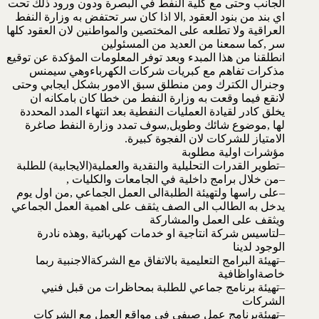
الجانب وحتى مع كلية النفط في البصرة ودون ورود ذلك تحت
اي بند من بنود العقود ,الا اذا كان سر تحتفض به وزارة النفط
العراقية ولا تطلعه على المختصين والمواطنين لان العقود كلها
سر ,كما سمعنا من العديد من المسئولين
انطلقنا من هذا المبدء وبعد توفر المعلومات المؤكدة عن توقيع
مذكرات تفاهم مع كبريات شركات الكهرباءوهي سيمنس
وجنرال الكترك ومن منطلق سبق الامور بشكل ايجابي وحتى
لانقع فيما وقعت به وزارة النفط من خطا كان بامكانه ان
يخلق كادر لقيادة العمليات النفطية بعد انتهاء المدد المحددة
لها ,موضوع شائك وطويل,سوف تمدد وزارة النفط صاغرة
الامتياز للشركات لان الفجوة كبيرة.
مؤشرات اولية مطلوبة
–تطوير القدرات التحليلية والنقدية والعملية(الايجابية) للطلبة
–من خلال برامج داخلية في الجامعات والكليات ,
–على راسها ولتهيئة الطلبةالى العمل الجماعي ,من اول يوم
يدخل به الطالب الى الصف يثقف على اهمية العمل الجماعي
ويثقف على العمل والمشاركة
–لتاسيس شركة انتاجية او خدمات كهربائية ,وهذه نادرة
الوجود لدينا
–تهيئة البرامج التعليمية بالاتفاق مع الشركةالاجنبية ربما
خاصةاواظافية
–تهيئة برنامج جماعي للطلبة بمحاظرات من قبل فنيي
الشركات
–تهيئةبرنامج عمل صيفي في مواقع العمل مع الشركات