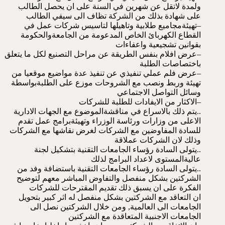
ولمدة لاتقل عن شهرين في السنة على ان يحصل الطالب
على شهادة بذلك من الشركة تظاف الى سيفي الطالب
–تهيئةمجاميع طلابية وتاهيلها لتاسيس شركات عمل في
القطاع الكهربائ الخاص المدعومة من الجامعةوالحكومة
بقوانين تشجيعية واعفاءات
–عرض افلام بنفس الطريقة عن مراحل التصنيع لكل ما يتعلق
باختصاصات الطلبة
–عرض فلم عملي تنفيذي عن تنفيذ عدة مواضيع موقعيا من
تهيئة وربط ونصب مع الشروحات موزع على الطلبةبواسطة
وسائل التواصل الاجتماعي
–الاكثار من الايفادات للطلبة للشركات
..يتم ذلك بالاسراع في مناقشةالموضوع مع الجهات الادارية
الاعلى من وزارات ورئاسة الوزراء وتهيئةبرامج عمل تقدم
للسادة المفاوضين مع الشركات لغرض نقاشها مع الشركات
وذلك لان الشركات عملاقة
..يتولى السادة رؤساء الجامعات التقنية بتشكيل لجنة
عاليةالمستوى لاعداد البرامج لذلك
..يتولى السادة رؤساء الجامعات التقنية باستضافة وفد من
الشركتين بشكل منفصل والتفاوض المباشر معهم لتوضيح
الفكرة على ان يسبق ذلك تقديم المقترحات للشركات
ان التعاقد مع الشركتين بشكل منفصل له اثر كبير بتحويل
الجامعات الى العالمية, ومن خلال الشركتين نصل الى
الجامعات الاجنبية المتعاقدة مع الشركتين