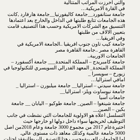
والتي اخرزت المراتب المتتالية
في القارة الامريكية…
جامعة ستانفورد__جامعة كاليفورنيا__جامعة هارفارد ,كانت
هذه الجامعات تتابع طلبتها في الداخل والخارج بعد اعتمادها
التنسيق مع الشركات الامريكية وحسب هذا التصنيف قامت
بتعيين الالاف من طلبتها
وفي افريقيا…
جامعة كيب تاون جنوب افريقيا ..الجامعة الامريكية في
القاهرة مصر ..جامعة القاهرة مصر
الجامعات الاوربية..
جامعة كامبريدج – المملكة المتحدة___ جامعة أكسفورد –
المملكة المتحدة_ المعهد الفدرالي السويسري للتكنولوجيا في
زيورخ – سويسرا _
امافي استراليا…
جامعة سيدني – استراليا__ جامعة ميلبورن – استراليا _
جامعة نيوساوث ويلز- استراليا__
جامعات آسيا
جامعة شينغوا – الصين_ جامعة طوكيو – اليابان __ جامعة
بكين – الصين__
التسلسل اعلاه هو الاولوية للجامعات التي نشطت في جانب
التوظيف لخريجيها سواء داخل دولها او خارجها حيث
اختيرةعام 2017 من مجموع 3000 جامعة وعام 2018من اصل
5000 جامعة عالمية وكذلك معاهد ذات مستوى عالي.
اما الجامعات العربيةوحسب هذا التصنيف البريطانيفقد احتلت