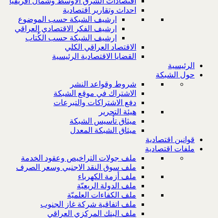
اقتصادات الشرق الاوسط وشمال افريقيا
احداث وتقارير اقتصادية
ارشيف الشبكة حسب الموضوع
ارشيف الفكر الاقتصادي العراقي
ارشيف الشبكة حسب الكُتاب
الاقتصاد العراقي الكلي
القضايا الاقتصادية الرئيسية
الرئيسية
حول الشبكة
شروط وقواعد النشر
الاشتراك في موقع الشبكة
دفع الاشتراكات والتبرعات
هيئة التحرير
ميثاق تأسيس الشبكة
ميثاق الشبكة المعدل
قوانين اقتصادية
ملفات اقتصادية
ملف جولات التراخيص وعقود الخدمة
ملف سوق النقد الاجنبي وسعر الصرف
ملف أزمة الكهرباء
ملف الدولة الريعيّة
ملف الكفاءات العلميّة
ملف اتفاقية شركة غاز الجنوب
ملف البنك المركزي العراقي