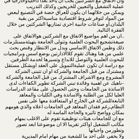
وان الاتفاق مع الشركتين يجب ان ياخذ بعدا داخلياوخارجيا في
عملية التشغيل والتعيين للخريجين وكذلك التدريب
ويمكن من خلالهما ان يكون للعراق حصة في التصنيع لبعض
من المواد لتوفر شروط اقتصادية مناسبةاكثر من بقية
البلدان,او صناعات جانبية اخرى تمتازبها الشركتين من خلال
الفقرة التالية,
..ان من اهم مواضيع الاتفاق مع الشركتين هوالاتفاق على
صيغةتشجيع البحوث العلمية وتتولى الجامعة بتهيئةمستلزمات
ذلك وظمن الاتفاق الاساسي وبدل من الانتظار وقنص بحث
علمي من هنا وهناك تقوم كلاالادارتين بوضع اسس وبرامجيات
للبحوث العلمية والتوصل للابداع وتسيرها لخدمة الطرفين.
مع دراسة ان تكون عمليةالتمويل على العقد اوبشكل مستقل
ومشترك من قبل الجامعة والشركة او ان تتبنى الشركة
المشروع ومع الاشراف المشترك من قبل الجامعة والشركة
–ناهيك عن اهمية وفائدة تبني الشركة تطوير الكفاءات لدى
الاساتذة من الجامعات وحتى الحصول على مقاعد الدراسات
العليا لكل من الطلبة والاساتذة وفي الكليات والمعاهد
التابعةللشركة في الخارج او المتعاقدة معها على نفس
النظام,رغم فقدان المعاهد في الجامعات اعلاه والذي هومهم
بمكان وواضح تاثيره والحاجة الماسة له
مع ان للجامعات هيئات توظيفية تقوم على الاغلب بمهام
مكاتب التشغيل اواكثر تقريبا الا ان موضوعنا ابعد تصور
وتطورمن واجباتها
ولا يخفى على احد ما للشعبة من مهام امام المديرية