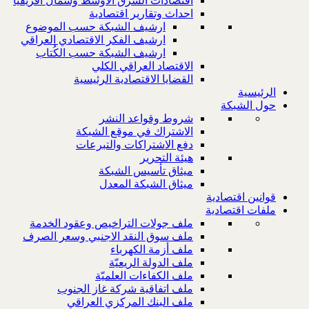
اقتصادات الشرق الاوسط وشمال افريقيا
احداث وتقارير اقتصادية
ارشيف الشبكة حسب الموضوع
ارشيف الفكر الاقتصادي العراقي
ارشيف الشبكة حسب الكُتاب
الاقتصاد العراقي الكلي
القضايا الاقتصادية الرئيسية
الرئيسية
حول الشبكة
شروط وقواعد النشر
الاشتراك في موقع الشبكة
دفع الاشتراكات والتبرعات
هيئة التحرير
ميثاق تأسيس الشبكة
ميثاق الشبكة المعدل
قوانين اقتصادية
ملفات اقتصادية
ملف جولات التراخيص وعقود الخدمة
ملف سوق النقد الاجنبي وسعر الصرف
ملف أزمة الكهرباء
ملف الدولة الريعيّة
ملف الكفاءات العلميّة
ملف اتفاقية شركة غاز الجنوب
ملف البنك المركزي العراقي