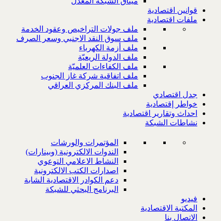
ميثاق الشبكة المعدل
قوانين اقتصادية
ملفات اقتصادية
ملف جولات التراخيص وعقود الخدمة
ملف سوق النقد الاجنبي وسعر الصرف
ملف أزمة الكهرباء
ملف الدولة الريعيّة
ملف الكفاءات العلميّة
ملف اتفاقية شركة غاز الجنوب
ملف البنك المركزي العراقي
جدل اقتصادي
خواطر إقتصادية
احداث وتقارير اقتصادية
نشاطات الشبكة
المؤتمرات والورشات
الندوات الالكترونية (وبينارات)
النشاط الاعلامي التوعوي
اصدارات الكتب الالكترونية
دعم الكوادر الاقتصادية الشابة
البرنامج البحثي للشبكة
فيديو
المكتبة الاقتصادية
الاتصال بنا