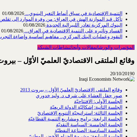
التنمية الإقتصادية في سياق أنماط التغير البنيوي...
01/08/2026
تآكل قيد الموازنة الهش في العراق: من وفرة الموارد إلى تقلص القد
البنوك المركزية تغادر الليبرالية الجديدة
01/08/2026
الفساد وتأثيره على التنمية الاقتصادية في العراق...
01/08/2026
النقود وعمليات البنك المركزي.. مفاهيم أساسية وإضاءة التجربة 
المؤتمرات والورشات
مقالات وأبحاث
نشاطات الشبكة
وقائع الملتقى الاقتصاديّ العلميّ الأوّل – بيروت 013
20/10/2019
0
وقائع الملتقى الاقتصاديّ العلميّ الأوّل – بيروت 2013
صور حفل العشاء على شرف د. وليد خدوري
الجلسة الأولى: الافتتاحيّة
الجلسة الثانية: إشكاليّة الدولة الريعيّة
الجلسة الثالثة: استراتيجيّة التنويع الاقتصاديّ
الجلسة الرابعة: برامج ومشاريع التنمية القطاعيّة
الجلسة الخامسة: السياسة النقديّة
الجلسة السادسة: الصناعة النفطيّة
الجلسة السابعة: مشروع الحزام الأخضر الوطنيّ