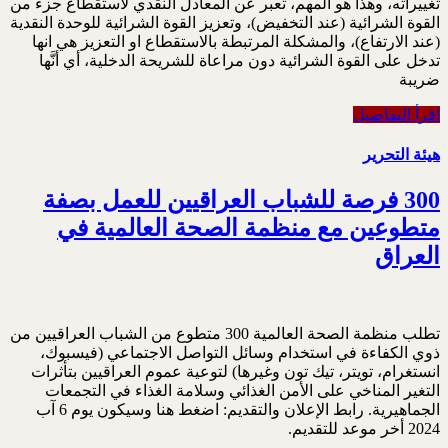
تغييراته، وهذا هو المهم، تعبر عن المعادل النقدي لاستقطاع جزء من
القوة الشرائية (عند التخفيض)، وتعزيز القوة الشرائية للوحدة النقدية
(عند الارتفاع)، والمشكلة المرتبطة بالاستقطاع او التعزيز هي انها
تدخل على القوة الشرائية دون مراعاة للشريحة الدخلية، أي أنَّها
ضريبة
اقرأ التفاصيل
هيئة التحرير
300 فرصة للشباب العراقيين للعمل بصفة
متطوعين مع منظمة الصحة العالمية في
العراق
تطلب منظمة الصحة العالمية 300 متطوع من الشباب العراقيين من
ذوي الكفاءة في استخدام وسائل التواصل الاجتماعي (فيسبوك،
انستغرام، تويتر، تيك تون وغيرها) لتوعية عموم العراقيين بتأثرات
التغير المناخي على الأمن الغذائي وسلامة الغذاء في التجمعات
الجماهيرية. رابط الإعلان والتقديم: اضغط هنا وسيكون يوم 6 آب
2024 أخر موعد للتقديم.