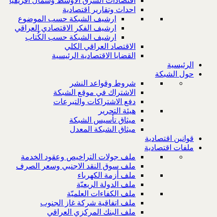
اقتصادات الشرق الاوسط وشمال افريقيا
احداث وتقارير اقتصادية
ارشيف الشبكة حسب الموضوع
ارشيف الفكر الاقتصادي العراقي
ارشيف الشبكة حسب الكُتاب
الاقتصاد العراقي الكلي
القضايا الاقتصادية الرئيسية
الرئيسية
حول الشبكة
شروط وقواعد النشر
الاشتراك في موقع الشبكة
دفع الاشتراكات والتبرعات
هيئة التحرير
ميثاق تأسيس الشبكة
ميثاق الشبكة المعدل
قوانين اقتصادية
ملفات اقتصادية
ملف جولات التراخيص وعقود الخدمة
ملف سوق النقد الاجنبي وسعر الصرف
ملف أزمة الكهرباء
ملف الدولة الريعيّة
ملف الكفاءات العلميّة
ملف اتفاقية شركة غاز الجنوب
ملف البنك المركزي العراقي