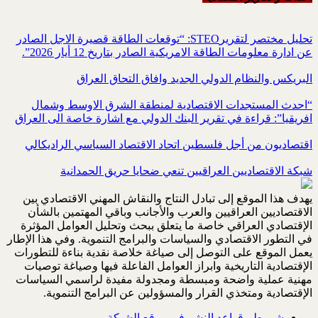
تحليل مختصر لتقريرSTEO‏: “توقعات الطاقة قصيرة الاجل الصادر
عن ادارة معلومات الطاقة الامريكية ‏الصادر بتاريخ 12 أيار 2026”.‏
البريكس والنظام الدولي الجديد وافاق التحاق العراق
“احدث المستجدات الاقتصادية لمنطقة الشرق الاوسط وشمال
افريقيا”: قراءة في تقرير البنك الدولي مع اشارة خاصة الى العراق
اقتصاديون من أجل فلسطين اتحاد الاقتصاد السياسي الراديكالي
شبكة الاقتصاديين العراقيين تنعي ضحايا حريق الحمدانية
يهدف هذا الموقع إلى تبادل النتاج والنقاش المهني الاقتصادي بين
الاقتصاديين العراقيين والعرب والأجانب وباقي المهتمين بالشأن
الإقتصادي العراقي خاصة ما يتعلق ببحث وتحليل العوامل المؤثرة
في التطور الاقتصادي والسياسات والبرامج التنموية. وفي هذا الإطار
يعمل الموقع على التوصل إلى صياغة خلاصة نقدية بناءة للتطورات
الإقتصادية التاريخية وابراز العوامل الفاعلة فيها وصياغة توصيات
مهنية عملية واضحة ومبسطة ومجدولة مفيدة لراسمي السياسات
الإقتصادية ومتخذي القرار والمسؤولين عن البرامج التنموية.
شروط وقواعد النشر في موقع الشبكة