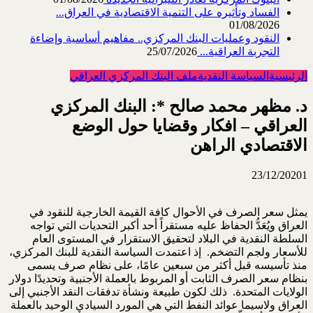
الفساد وتأثيره على التنمية الاقتصادية في العراق...
01/08/2026
النقود وعمليات البنك المركزي.. مفاهيم أساسية وإضاءة
التجربة العراقية...
25/07/2026
الرئيسية
السياسة النقدية
ملف البنك المركزي العراقي
د. مظهر محمد صالح *: البنك المركزي
العراقي – افكار وقضايا حول الوضع
الاقتصادي الراهن
23/12/2020
1
يمثل سعر الصرف في الأحوال كافة القيمة الخارجية للنقود في
العراق ويُعَدُّ الحفاظ عليه مستقراً أحد أكبر التحديات التي تواجه
السلطة النقدية في البلاد لتحقيق الاستقرار في المستوى العام
للأسعار ولجم التضخم. إذ اعتمدت السياسة النقدية للبنك المركزي،
منذ تأسيسه قبل أكثر من سبعين عامًا، على نظام صرف يسمى
بنظام سعر الصرف الثابت أو المربوط بالعملة الأجنبية وتحديدًا دولار
الولايات المتحدة. ذلك لكون طبيعة ونشأة تدفقات النقد الأجنبي إلى
العراق ولاسيما عوائد النفط التي هي المورد السيادي الوحيد بالعملة