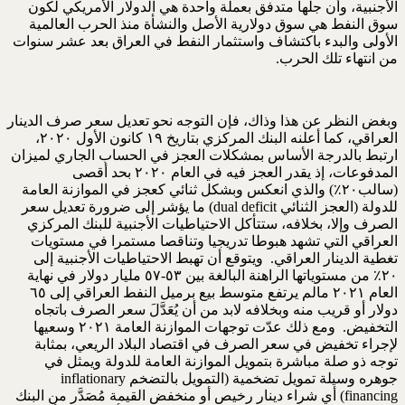
الأجنبية، وأن جلّها متدفق بعملة واحدة هي الدولار الأمريكي لكون
سوق النفط هي سوق دولارية الأصل والنشأة منذ الحرب العالمية
الأولى والبدء باكتشاف واستثمار النفط في العراق بعد عشر سنوات
من انتهاء تلك الحرب.
وبغض النظر عن هذا وذاك، فإن التوجه نحو تعديل سعر صرف الدينار
العراقي، كما أعلنه البنك المركزي بتاريخ ١٩ كانون الأول ٢٠٢٠،
ارتبط بالدرجة الأساس بمشكلات العجز في الحساب الجاري لميزان
المدفوعات، إذ يقدر العجز فيه في العام ٢٠٢٠ بحد أقصى
(سالب٢٠٪) والذي انعكس وبشكل ثنائي كعجز في الموازنة العامة
للدولة (العجز الثنائي dual deficit) ما يؤشر إلى ضرورة تعديل سعر
الصرف وإلا، بخلافه، ستتأكل الاحتياطيات الأجنبية للبنك المركزي
العراقي التي تشهد هبوطا تدريجيا وتناقصا مستمرا في مستويات
تغطية الدينار العراقي. ويتوقع أن تهبط الاحتياطيات الأجنبية إلى
٢٠٪ من مستوياتها الراهنة البالغة بين ٥٣-٥٧ مليار دولار في نهاية
العام ٢٠٢١ مالم يرتفع متوسط بيع برميل النفط العراقي إلى ٦٥
دولار أو قريب منه وبخلافه لابد من أن يُعَدَّلَ سعر الصرف باتجاه
التخفيض. ومع ذلك عدّت توجهات الموازنة العامة ٢٠٢١ وسعيها
لإجراء تخفيض في سعر الصرف في اقتصاد البلاد الريعي، بمثابة
توجه ذو صلة مباشرة بتمويل الموازنة العامة للدولة ويمثل في
جوهره وسيلة تمويل تضخمية (التمويل بالتضخم inflationary
financing) أي شراء دينار رخيص أو منخفض القيمة مُصَدَّر من البنك