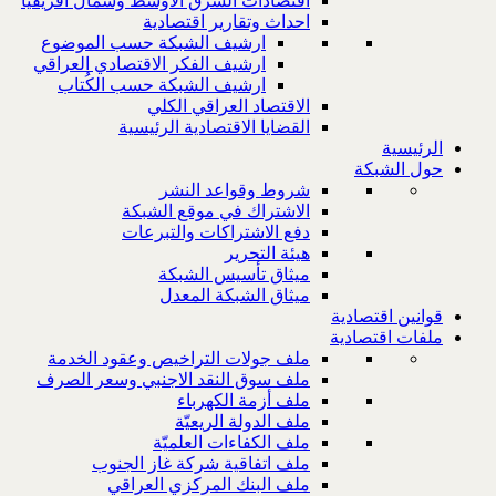
اقتصادات الشرق الاوسط وشمال افريقيا
احداث وتقارير اقتصادية
ارشيف الشبكة حسب الموضوع
ارشيف الفكر الاقتصادي العراقي
ارشيف الشبكة حسب الكُتاب
الاقتصاد العراقي الكلي
القضايا الاقتصادية الرئيسية
الرئيسية
حول الشبكة
شروط وقواعد النشر
الاشتراك في موقع الشبكة
دفع الاشتراكات والتبرعات
هيئة التحرير
ميثاق تأسيس الشبكة
ميثاق الشبكة المعدل
قوانين اقتصادية
ملفات اقتصادية
ملف جولات التراخيص وعقود الخدمة
ملف سوق النقد الاجنبي وسعر الصرف
ملف أزمة الكهرباء
ملف الدولة الريعيّة
ملف الكفاءات العلميّة
ملف اتفاقية شركة غاز الجنوب
ملف البنك المركزي العراقي