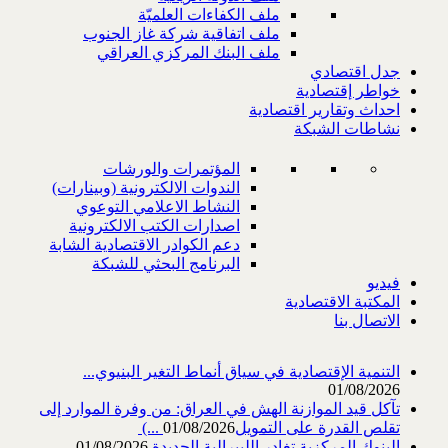
ملف الكفاءات العلميّة
ملف اتفاقية شركة غاز الجنوب
ملف البنك المركزي العراقي
جدل اقتصادي
خواطر إقتصادية
احداث وتقارير اقتصادية
نشاطات الشبكة
المؤتمرات والورشات
الندوات الالكترونية (وبينارات)
النشاط الاعلامي التوعوي
اصدارات الكتب الالكترونية
دعم الكوادر الاقتصادية الشابة
البرنامج البحثي للشبكة
فيديو
المكتبة الاقتصادية
الاتصال بنا
التنمية الإقتصادية في سياق أنماط التغير البنيوي...
01/08/2026
تآكل قيد الموازنة الهش في العراق: من وفرة الموارد إلى
تقلص القدرة على التمويل‎ (...
01/08/2026
البنوك المركزية تغادر الليبرالية الجديدة
01/08/2026