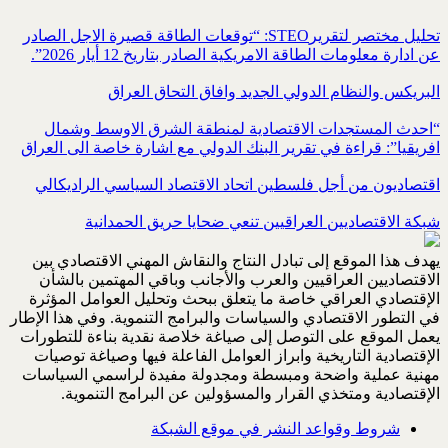
تحليل مختصر لتقريرSTEO‏: “توقعات الطاقة قصيرة الاجل الصادر
عن ادارة معلومات الطاقة الامريكية ‏الصادر بتاريخ 12 أيار 2026”.‏
البريكس والنظام الدولي الجديد وافاق التحاق العراق
“احدث المستجدات الاقتصادية لمنطقة الشرق الاوسط وشمال
افريقيا”: قراءة في تقرير البنك الدولي مع اشارة خاصة الى العراق
اقتصاديون من أجل فلسطين اتحاد الاقتصاد السياسي الراديكالي
شبكة الاقتصاديين العراقيين تنعي ضحايا حريق الحمدانية
يهدف هذا الموقع إلى تبادل النتاج والنقاش المهني الاقتصادي بين
الاقتصاديين العراقيين والعرب والأجانب وباقي المهتمين بالشأن
الإقتصادي العراقي خاصة ما يتعلق ببحث وتحليل العوامل المؤثرة
في التطور الاقتصادي والسياسات والبرامج التنموية. وفي هذا الإطار
يعمل الموقع على التوصل إلى صياغة خلاصة نقدية بناءة للتطورات
الإقتصادية التاريخية وابراز العوامل الفاعلة فيها وصياغة توصيات
مهنية عملية واضحة ومبسطة ومجدولة مفيدة لراسمي السياسات
الإقتصادية ومتخذي القرار والمسؤولين عن البرامج التنموية.
شروط وقواعد النشر في موقع الشبكة