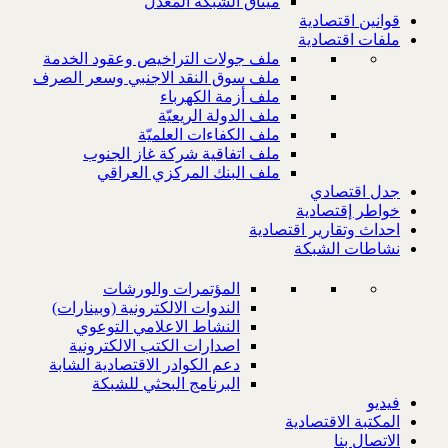
ميثاق الشبكة المعدل
قوانين اقتصادية
ملفات اقتصادية
ملف جولات التراخيص وعقود الخدمة
ملف سوق النقد الاجنبي وسعر الصرف
ملف أزمة الكهرباء
ملف الدولة الريعيّة
ملف الكفاءات العلميّة
ملف اتفاقية شركة غاز الجنوب
ملف البنك المركزي العراقي
جدل اقتصادي
خواطر إقتصادية
احداث وتقارير اقتصادية
نشاطات الشبكة
المؤتمرات والورشات
الندوات الالكترونية (وبينارات)
النشاط الاعلامي التوعوي
اصدارات الكتب الالكترونية
دعم الكوادر الاقتصادية الشابة
البرنامج البحثي للشبكة
فيديو
المكتبة الاقتصادية
الاتصال بنا