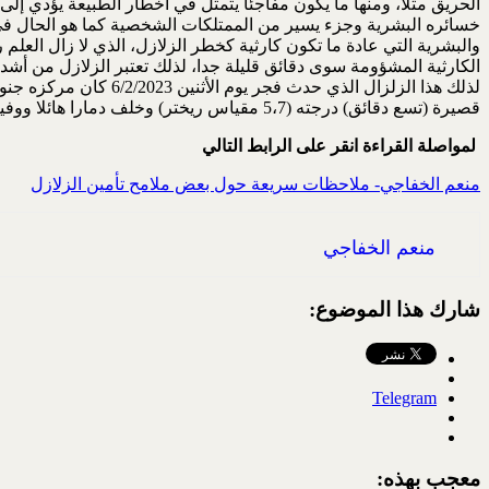
خسائره البشرية وجزء يسير من الممتلكات الشخصية كما هو الحال في خ
والبشرية التي عادة ما تكون كارثية كخطر الزلازل، الذي لا زال العل
الكارثية المشؤومة سوى دقائق قليلة جدا، لذلك تعتبر الزلازل من أشد
قصيرة (تسع دقائق) درجته (5،7 مقياس ريختر) وخلف دمارا هائلا ووفيات وإصابات بشرية كثيرة شملت تركية وسوريا ستخلف حتما عاهات مستديمة.
لمواصلة القراءة انقر على الرابط التالي
منعم الخفاجي- ملاحظات سريعة حول بعض ملامح تأمين الزلازل
منعم الخفاجي
شارك هذا الموضوع:
Telegram
معجب بهذه: