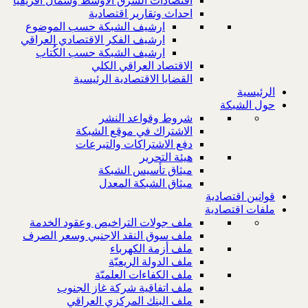
اقتصادات الشرق الاوسط وشمال افريقيا
احداث وتقارير اقتصادية
ارشيف الشبكة حسب الموضوع
ارشيف الفكر الاقتصادي العراقي
ارشيف الشبكة حسب الكُتاب
الاقتصاد العراقي الكلي
القضايا الاقتصادية الرئيسية
الرئيسية
حول الشبكة
شروط وقواعد النشر
الاشتراك في موقع الشبكة
دفع الاشتراكات والتبرعات
هيئة التحرير
ميثاق تأسيس الشبكة
ميثاق الشبكة المعدل
قوانين اقتصادية
ملفات اقتصادية
ملف جولات التراخيص وعقود الخدمة
ملف سوق النقد الاجنبي وسعر الصرف
ملف أزمة الكهرباء
ملف الدولة الريعيّة
ملف الكفاءات العلميّة
ملف اتفاقية شركة غاز الجنوب
ملف البنك المركزي العراقي