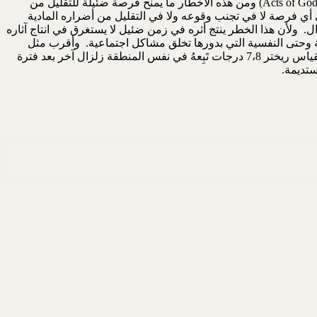
الحريق مثلا، ومنها ما يكون مفاجئا يتمثل في أخطار الطبيعة يؤدي إلى أضرار كارثية لا تأثير للإنسان في منع وقوعه المتمثل بأخطار الطبيعة (Acts of God) ومن هذه الأخطار ما يمنح فرصة ضئيلة للتقليل من
أي فرصة لا في تجنب وقوعه ولا في التقليل من أضراره المادية
. ولأن هذا الخطر ينتج أثره في زمن ضئيل لا يستغرق في انتاج آثاره
ية وحتى النفسية التي بدورها تخلق مشاكل اجتماعية. وأقرب مثل
لذلك هذا الزلزال الذي حدث فجر يوم الأثنين 6/2/2023 كان مركزه جنوب تركية وامتدت آثاره التدميرية شمال ووسط سورية، درجته حسب مقياس ريختر 7،8 درجات تَبِعهُ في نفس المنطقة زلزال آخر بعد فترة