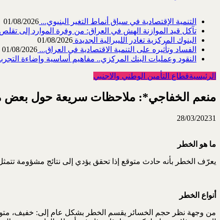
التنمية الإقتصادية في سياق أنماط التغير البنيوي...
01/08/2026
تآكل قيد الموازنة الهش في العراق: من وفرة الموارد إلى تقلص القد
البنوك المركزية تغادر الليبرالية الجديدة
01/08/2026
الفساد وتأثيره على التنمية الاقتصادية في العراق...
01/08/2026
النقود وعمليات البنك المركزي.. مفاهيم أساسية وإضاءة التجربة 
الرئيسية
قطاع التأمين الوطني والاجنبي
منعم الخفاجي*: ملاحظات سريعة حول بعض ملا
28/03/2023
1
ما هو الخطر
يعرّف الخطر بأنه حادث متوقع إذا تحقق يؤدي إلى نتائج مشؤومة تتمثل ف
أنواع الخطر
من وجهة نظر حجم الخسائر يقسم الخطر بشكل عام إلى: خفيف، متوسط