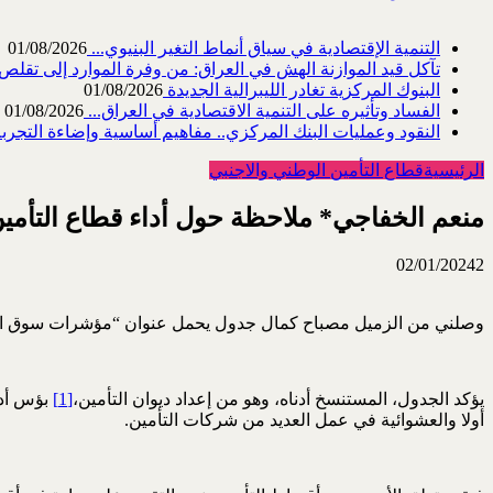
التنمية الإقتصادية في سياق أنماط التغير البنيوي...
01/08/2026
تآكل قيد الموازنة الهش في العراق: من وفرة الموارد إلى تقلص القد
البنوك المركزية تغادر الليبرالية الجديدة
01/08/2026
الفساد وتأثيره على التنمية الاقتصادية في العراق...
01/08/2026
النقود وعمليات البنك المركزي.. مفاهيم أساسية وإضاءة التجربة 
الرئيسية
قطاع التأمين الوطني والاجنبي
منعم الخفاجي* ملاحظة حول أداء قطاع التأمين ال
02/01/2024
2
وصلني من الزميل مصباح كمال جدول يحمل عنوان “مؤشرات سوق التأمين العراقي لسنة 2022”. وبعد اطلاعي عليه خ
يؤكد الجدول، المستنسخ أدناه، وهو من إعداد ديوان التأمين،
[1]
بؤس أدا
أولا والعشوائية في عمل العديد من شركات التأمين.