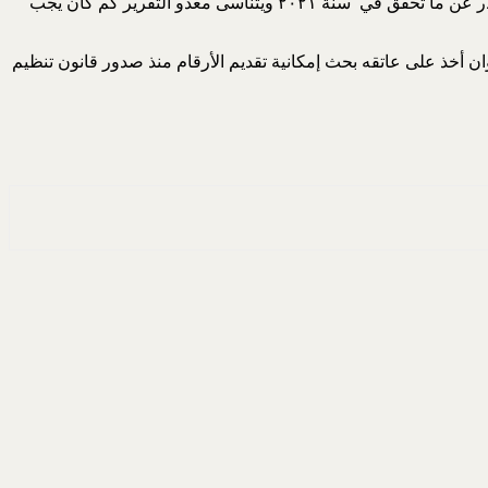
فبقدر تعلق الأمر بحجم أقساط التأمين ينص التقرير على زيادة في أقساط التأمين المكتتبة بواقع ١٠٪ في سنة ٢٠٢٢ ليبلغ -/344 909 237 دولار عن ما تحقق في سنة ٢٠٢١ ويتناسى معدو التقرير كم كان يجب
ن أخذ على عاتقه بحث إمكانية تقديم الأرقام منذ صدور قانون تنظيم