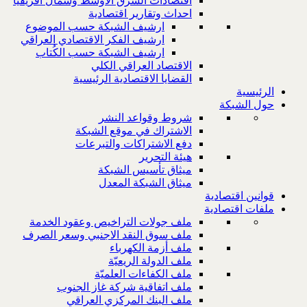
اقتصادات الشرق الاوسط وشمال افريقيا
احداث وتقارير اقتصادية
ارشيف الشبكة حسب الموضوع
ارشيف الفكر الاقتصادي العراقي
ارشيف الشبكة حسب الكُتاب
الاقتصاد العراقي الكلي
القضايا الاقتصادية الرئيسية
الرئيسية
حول الشبكة
شروط وقواعد النشر
الاشتراك في موقع الشبكة
دفع الاشتراكات والتبرعات
هيئة التحرير
ميثاق تأسيس الشبكة
ميثاق الشبكة المعدل
قوانين اقتصادية
ملفات اقتصادية
ملف جولات التراخيص وعقود الخدمة
ملف سوق النقد الاجنبي وسعر الصرف
ملف أزمة الكهرباء
ملف الدولة الريعيّة
ملف الكفاءات العلميّة
ملف اتفاقية شركة غاز الجنوب
ملف البنك المركزي العراقي