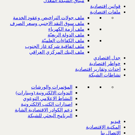
ميثاق الشبكة المعدل
قوانين اقتصادية
ملفات اقتصادية
ملف جولات التراخيص وعقود الخدمة
ملف سوق النقد الاجنبي وسعر الصرف
ملف أزمة الكهرباء
ملف الدولة الريعيّة
ملف الكفاءات العلميّة
ملف اتفاقية شركة غاز الجنوب
ملف البنك المركزي العراقي
جدل اقتصادي
خواطر إقتصادية
احداث وتقارير اقتصادية
نشاطات الشبكة
المؤتمرات والورشات
الندوات الالكترونية (وبينارات)
النشاط الاعلامي التوعوي
اصدارات الكتب الالكترونية
دعم الكوادر الاقتصادية الشابة
البرنامج البحثي للشبكة
فيديو
المكتبة الاقتصادية
الاتصال بنا