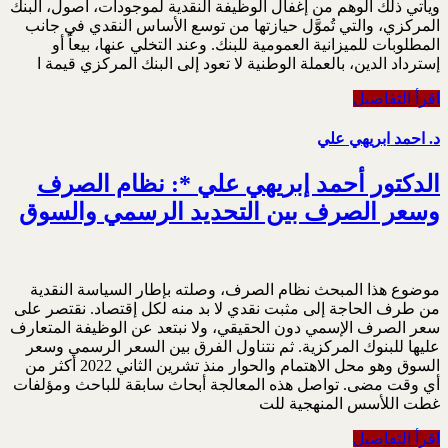
‏ويأتي ذلك الوهم من إغفال الوظيفة النقدية لموجودات، أصول، البنك
المركزي، والتي تُموَّل حيازتها من ‏توسع الأساس النقدي في جانب
المطلوبات للميزانية العمومية للبنك. وعند التخلي عنها، بيعاً أو
إسترداد ‏الدين، بالعملة الوطنية لا تعود إلى البنك المركزي قيمة ا
اقرأ التفاصيل
د. احمد ابريهي علي
الدكتور أحمد إبريهي علي *: نظام الصرف
وسعر الصرف بين التحديد الرسمي والسوق
موضوع هذا المبحث نظام الصرف، وصلته بإطار السياسة النقدية
من طرف الحاجة إلى مثبت نقدي لا بد منه لكل إقتصاد. نقتصر على
سعر الصرف الإسمي دون الحقيقي، ولا نبتعد عن الوظيفة المتعارف
عليها للبنوك المركزية. ثم نتناول الفرق بين السعر الرسمي وسعر
السوق وهو محل الاهتمام والحوار منذ تشرين الثاني 2022 أكثر من
أي وقت مضى. تواصل هذه المعالجة أبحاث سابقة للباحث ومؤلفات
غطت اللأسس المنهجية للت
اقرأ التفاصيل