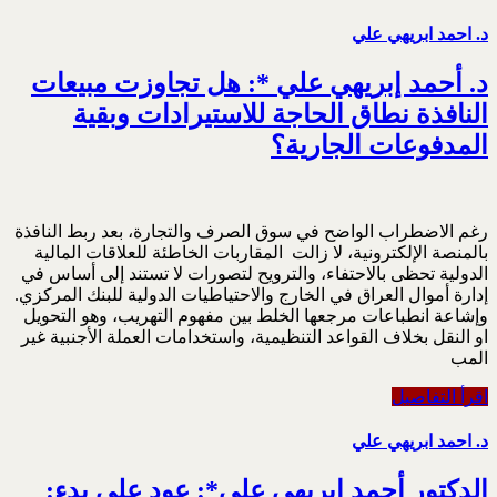
د. احمد ابريهي علي
د. أحمد إبريهي علي *: هل تجاوزت مبيعات
النافذة نطاق الحاجة للاستيرادات وبقية
المدفوعات الجارية؟
رغم الاضطراب الواضح في سوق الصرف والتجارة، بعد ربط النافذة
بالمنصة الإلكترونية، لا زالت المقاربات الخاطئة للعلاقات المالية
الدولية تحظى بالاحتفاء، والترويح لتصورات لا تستند إلى أساس في
إدارة أموال العراق في الخارج والاحتياطيات الدولية للبنك المركزي.
وإشاعة انطباعات مرجعها الخلط بين مفهوم التهريب، وهو التحويل
او النقل بخلاف القواعد التنظيمية، واستخدامات العملة الأجنبية غير
المب
اقرأ التفاصيل
د. احمد ابريهي علي
الدكتور أحمد إبريهي علي*: عود على بدء: