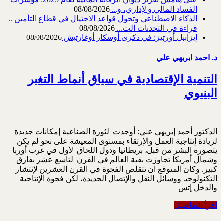
الفساد المالي والإداري، و...
08/08/2026
الذكاء الاصطناعي وتحول قواعد الاحتيال في قطاع ‏التأمين ..
قراءة في التحديات الت...
08/08/2026
إيزابيل أورتيز: في ذكرى ‏أوسكار أوغارتيش
08/08/2026
د. احمد ابريهي علي
التنمية الإقتصادية في سياق أنماط التغير
البنيوي
الدكتور أحمد إبريهي علي: أوجدت الثورة الصناعية إمكانات جديدة
لزيادة إنتاجية العمل والإرتقاء بمستوى المعيشة على نحو لم يكن
‏يتصوره البشر من قبل، بريطانيا ودول اللحاق الأول قي غرب أوربا
وشمال أمريكا تجاوزت بقية العالم في ‏القرن التاسع عشر بفارق
كبير. وكان المتوقع ان تتقلص الفجوة في القرن العشرين لإنتشار
التكنولوجيا ‏ووسائل النقل والإتصال الجديدة، لكن فجوة الإنتاجية
والدخل إتس
اقرأ التفاصيل