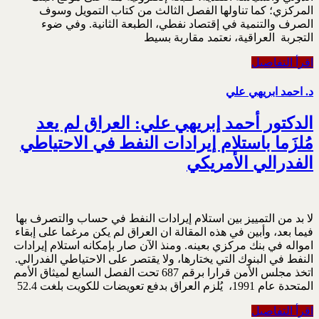
المركزي؛ كما تناولها الفصل الثالث من كتاب التمويل وسوف
الصرف والتنمية في إقتصاد نفطي، الطبعة الثانية. وفي ضوء
التجربة العراقية، نعتمد مقاربة بسيط
اقرأ التفاصيل
د. احمد ابريهي علي
الدكتور أحمد إبريهي علي: العراق لم يعد
مُلزَما باستلام إيرادات النفط في الاحتياطي
الفدرالي الأمريكي
لا بد من التمييز بين استلام إيرادات النفط في حساب والتصرف بها
فيما بعد، وأبين في هذه المقالة ان العراق لم يكن مرغما على إبقاء
امواله في بنك مركزي بعينه. ومنذ الآن صار بإمكانه استلام إيرادات
النفط في البنوك التي يختارها، ولا يقتصر على الاحتياطي الفدرالي.
اتخذ مجلس الأمن قرارا برقم 687 تحت الفصل السابع لميثاق الأمم
المتحدة عام 1991، يُلزم العراق بدفع تعويضات للكويت بلغت 52.4
اقرأ التفاصيل