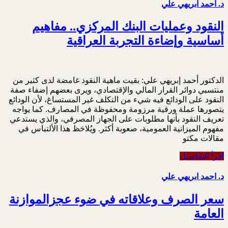
د. احمد ابريهي علي
النقود وعمليات البنك المركزي.. مفاهيم
أساسية وإضاءة التجربة العراقية
الدكتور أحمد إبريهي علي: بقيت ماهية النقود غامضة لدى كثير من
منتسبي دوائر القرار المالي والإقتصادي، ويرى بعضهم إضفاء ‏صفة
النقود على الودائع فيه شيء من التكلف غير المستساغ، لأن الودائع
يتصورها عملة ورقية مرزومة ‏ومحفوظة في المصارف. كما يواجه
تعريف النقود بأنها مطلوبات على الجهاز المصرفي، والذي يستدعي
‏مفهوم الميزانية العمومية، صعوبة أكثر. ويُلاحَظ هذا الألتباس في
مقالات مكتو
اقرأ التفاصيل
د. احمد ابريهي علي
سعر الصرف وعلاقاته في ضوء عجزالموازنة
العامة