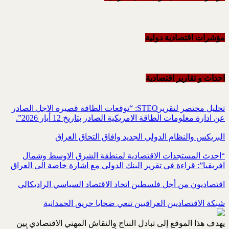
مؤشرات اقتصادية دولية
احداث و تقاریر اقتصادیة
تحليل مختصر لتقريرSTEO‏: “توقعات الطاقة قصيرة الاجل الصادر
عن ادارة معلومات الطاقة الامريكية ‏الصادر بتاريخ 12 أيار 2026”.‏
البريكس والنظام الدولي الجديد وافاق التحاق العراق
“احدث المستجدات الاقتصادية لمنطقة الشرق الاوسط وشمال
افريقيا”: قراءة في تقرير البنك الدولي مع اشارة خاصة الى العراق
اقتصاديون من أجل فلسطين اتحاد الاقتصاد السياسي الراديكالي
شبكة الاقتصاديين العراقيين تنعي ضحايا حريق الحمدانية
يهدف هذا الموقع إلى تبادل النتاج والنقاش المهني الاقتصادي بين