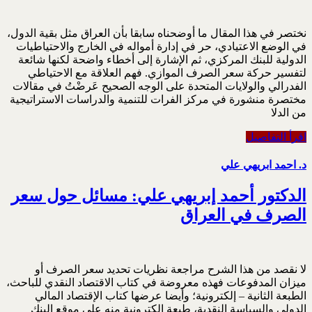
نختصر في هذا المقال ما أوضحناه سابقا بأن العراق مثل بقية الدول،
في الوضع الاعتيادي، حر في إدارة أمواله في الخارج والاحتياطيات
الدولية للبنك المركزي، ثم الإشارة إلى أخطاء واضحة لكنها شائعة
لتفسير حركة سعر الصرف الموازي. فهم العلاقة مع الاحتياطي
الفدرالي والولايات المتحدة على الوجه الصحيح عَرضْتُ في مقالات
مختصرة منشورة في مركز الفرات للتنمية والدراسات الاستراتيجية
من الدلا
اقرأ التفاصيل
د. احمد ابريهي علي
الدكتور أحمد إبريهي علي: مسائل حول سعر
الصرف في العراق
لا نقصد من هذا الشرح مراجعة نظريات تحديد سعر الصرف أو
ميزان المدفوعات فهذه معروضة في كتاب الاقتصاد النقدي للباحث،
الطبعة الثانية – إلكترونية؛ وأيضا عرضها كتاب الإقتصاد المالي
الدولي والسياسة النقدية، طبعة إلكترونية منه على موقع البنك