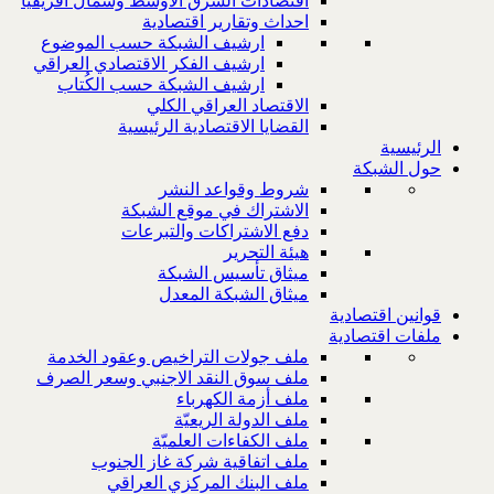
اقتصادات الشرق الاوسط وشمال افريقيا
احداث وتقارير اقتصادية
ارشيف الشبكة حسب الموضوع
ارشيف الفكر الاقتصادي العراقي
ارشيف الشبكة حسب الكُتاب
الاقتصاد العراقي الكلي
القضايا الاقتصادية الرئيسية
الرئيسية
حول الشبكة
شروط وقواعد النشر
الاشتراك في موقع الشبكة
دفع الاشتراكات والتبرعات
هيئة التحرير
ميثاق تأسيس الشبكة
ميثاق الشبكة المعدل
قوانين اقتصادية
ملفات اقتصادية
ملف جولات التراخيص وعقود الخدمة
ملف سوق النقد الاجنبي وسعر الصرف
ملف أزمة الكهرباء
ملف الدولة الريعيّة
ملف الكفاءات العلميّة
ملف اتفاقية شركة غاز الجنوب
ملف البنك المركزي العراقي