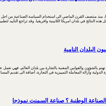
مية منها، منذ منتصف القرن الماضي الى استخدام السياسة الصناعية من اجل
 هذه النتائج في بلدان امريكا اللاتينية وافريقيا. وقد تراجع التأييد 
ن البلدان النامية
 العالمية (WTO) في عام 1995 كمنظمة دولية تهتم بالشؤون والقوانين المعنية بالتجارة بين بلدان
 الدولية وأزالة المعاملة التمييزية في التجارة، أضافة الى تقديم المساع
لصناعة الوطنية ؟ صناعة السمنت نموذجا