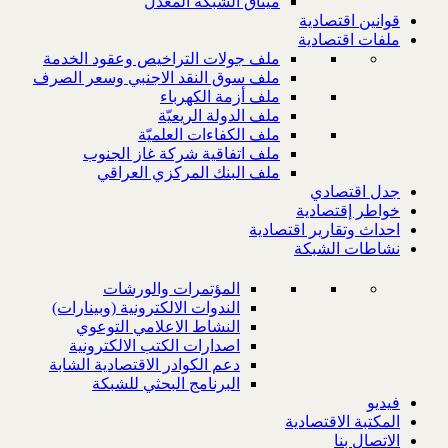
ميثاق الشبكة المعدل
قوانين اقتصادية
ملفات اقتصادية
ملف جولات التراخيص وعقود الخدمة
ملف سوق النقد الاجنبي وسعر الصرف
ملف أزمة الكهرباء
ملف الدولة الريعيّة
ملف الكفاءات العلميّة
ملف اتفاقية شركة غاز الجنوب
ملف البنك المركزي العراقي
جدل اقتصادي
خواطر إقتصادية
احداث وتقارير اقتصادية
نشاطات الشبكة
المؤتمرات والورشات
الندوات الالكترونية (وبينارات)
النشاط الاعلامي التوعوي
اصدارات الكتب الالكترونية
دعم الكوادر الاقتصادية الشابة
البرنامج البحثي للشبكة
فيديو
المكتبة الاقتصادية
الاتصال بنا