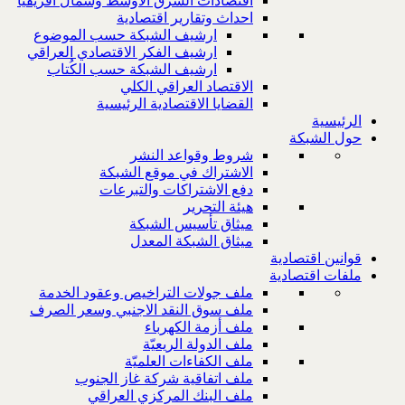
اقتصادات الشرق الاوسط وشمال افريقيا
احداث وتقارير اقتصادية
ارشيف الشبكة حسب الموضوع
ارشيف الفكر الاقتصادي العراقي
ارشيف الشبكة حسب الكُتاب
الاقتصاد العراقي الكلي
القضايا الاقتصادية الرئيسية
الرئيسية
حول الشبكة
شروط وقواعد النشر
الاشتراك في موقع الشبكة
دفع الاشتراكات والتبرعات
هيئة التحرير
ميثاق تأسيس الشبكة
ميثاق الشبكة المعدل
قوانين اقتصادية
ملفات اقتصادية
ملف جولات التراخيص وعقود الخدمة
ملف سوق النقد الاجنبي وسعر الصرف
ملف أزمة الكهرباء
ملف الدولة الريعيّة
ملف الكفاءات العلميّة
ملف اتفاقية شركة غاز الجنوب
ملف البنك المركزي العراقي