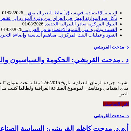
التنمية الإقتصادية في سياق أنماط التغير البنيوي...
01/08/2026
تآكل قيد الموازنة الهش في العراق: من وفرة الموارد إلى تقلص القد
البنوك المركزية تغادر الليبرالية الجديدة
01/08/2026
الفساد وتأثيره على التنمية الاقتصادية في العراق...
01/08/2026
النقود وعمليات البنك المركزي.. مفاهيم أساسية وإضاءة التجربة 
د. مدحت القريشي
د . مدحت القريشي: الحكومة والسياسيون والم
نشرت جريدة الزمان البغدادية
مدى اهتمامي ومتابعتي لموضوع الصناعة العراقية ولطالما كتبت مدافع
الصن
اقرأ التفاصيل
د. مدحت القريشي
أ.م.د. مدحت كاظم القريشي: السياسة الصناعية و