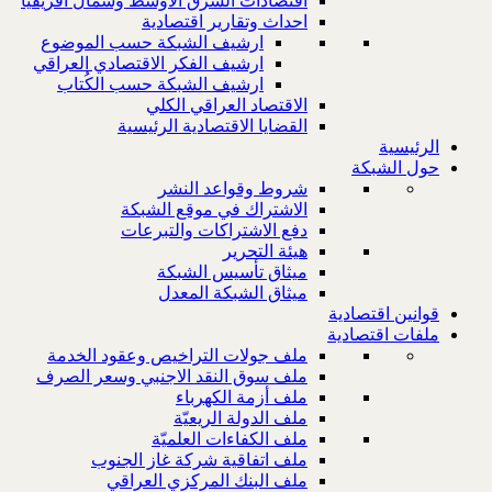
اقتصادات الشرق الاوسط وشمال افريقيا
احداث وتقارير اقتصادية
ارشيف الشبكة حسب الموضوع
ارشيف الفكر الاقتصادي العراقي
ارشيف الشبكة حسب الكُتاب
الاقتصاد العراقي الكلي
القضايا الاقتصادية الرئيسية
الرئيسية
حول الشبكة
شروط وقواعد النشر
الاشتراك في موقع الشبكة
دفع الاشتراكات والتبرعات
هيئة التحرير
ميثاق تأسيس الشبكة
ميثاق الشبكة المعدل
قوانين اقتصادية
ملفات اقتصادية
ملف جولات التراخيص وعقود الخدمة
ملف سوق النقد الاجنبي وسعر الصرف
ملف أزمة الكهرباء
ملف الدولة الريعيّة
ملف الكفاءات العلميّة
ملف اتفاقية شركة غاز الجنوب
ملف البنك المركزي العراقي