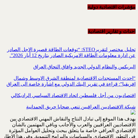
مؤشرات اقتصادية دولية
احداث و تقاریر اقتصادیة
تحليل مختصر لتقريرSTEO‏: “توقعات الطاقة قصيرة الاجل الصادر
عن ادارة معلومات الطاقة الامريكية ‏الصادر بتاريخ 12 أيار 2026”.‏
البريكس والنظام الدولي الجديد وافاق التحاق العراق
“احدث المستجدات الاقتصادية لمنطقة الشرق الاوسط وشمال
افريقيا”: قراءة في تقرير البنك الدولي مع اشارة خاصة الى العراق
اقتصاديون من أجل فلسطين اتحاد الاقتصاد السياسي الراديكالي
شبكة الاقتصاديين العراقيين تنعي ضحايا حريق الحمدانية
يهدف هذا الموقع إلى تبادل النتاج والنقاش المهني الاقتصادي بين
الاقتصاديين العراقيين والعرب والأجانب وباقي المهتمين بالشأن
الإقتصادي العراقي خاصة ما يتعلق ببحث وتحليل العوامل المؤثرة
في التطور الاقتصادي والسياسات والبرامج التنموية. وفي هذا الإطار