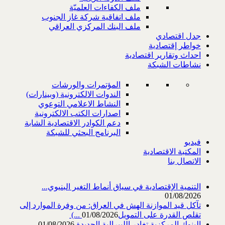
ملف الكفاءات العلميّة
ملف اتفاقية شركة غاز الجنوب
ملف البنك المركزي العراقي
جدل اقتصادي
خواطر إقتصادية
احداث وتقارير اقتصادية
نشاطات الشبكة
المؤتمرات والورشات
الندوات الالكترونية (وبينارات)
النشاط الاعلامي التوعوي
اصدارات الكتب الالكترونية
دعم الكوادر الاقتصادية الشابة
البرنامج البحثي للشبكة
فيديو
المكتبة الاقتصادية
الاتصال بنا
التنمية الإقتصادية في سياق أنماط التغير البنيوي...
01/08/2026
تآكل قيد الموازنة الهش في العراق: من وفرة الموارد إلى
تقلص القدرة على التمويل‎ (...
01/08/2026
البنوك المركزية تغادر الليبرالية الجديدة
01/08/2026